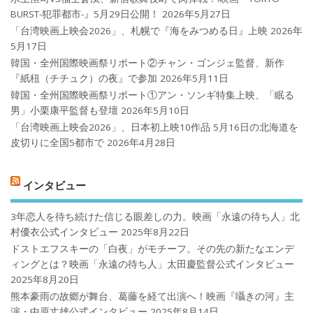
BURST-犯罪都市-』5月29日公開！
2026年5月27日
「台湾映画上映会2026」、札幌で『海をみつめる日』上映
2026年
5月17日
韓国・全州国際映画祭リポート②チャン・ゴンジェ監督、新作
『紙杻（チチュク）の夜』で参加
2026年5月11日
韓国・全州国際映画祭リポート①アン・ソンギ特集上映、「眠る
男」小栗康平監督も登壇
2026年5月10日
「台湾映画上映会2026」、日本初上映10作品 5月16日の北海道を
皮切りに全国5都市で
2026年4月28日
インタビュー
3年恋人を待ち続けた信じる眼差しの力。映画「永遠の待ち人」北
村優衣公式インタビュー
2025年8月22日
ドストエフスキーの「白夜」がモチーフ。その先の新たなエンデ
ィングとは？映画「永遠の待ち人」太田慶監督公式インタビュー
2025年8月20日
熊本豪雨の故郷が舞台、葛藤を経て出演へ！映画『囁きの河』主
演・中原丈雄公式インタビュー
2025年8月14日