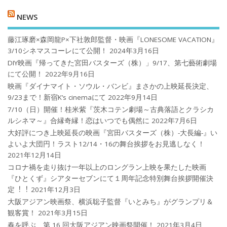
NEWS
藤江琢磨×森岡龍P×下社敦郎監督・映画『LONESOME VACATION』
3/10シネマスコーレにて公開！
2024年3月16日
DIY映画『帰ってきた宮田バスターズ（株）」9/17、第七藝術劇場
にて公開！
2022年9月16日
映画『ダイナマイト・ソウル・バンビ』まさかの上映延長決定、
9/23まで！新宿K’s cinemaにて
2022年9月14日
7/10（日）開催！桂米紫『茨木コテン劇場～古典落語とクラシカ
ルシネマ～』合縁奇縁！恋はいつでも偶然に
2022年7月6日
大好評につき上映延長の映画『宮田バスターズ（株）-大長編-』い
よいよ大団円！ラスト12/14・16の舞台挨拶をお見逃しなく！
2021年12月14日
コロナ禍を⾛り抜け⼀年以上のロングラン上映を果たした映画
『ひとくず』シアターセブンにて１周年記念特別舞台挨拶開催決
定︕︕
2021年12月3日
大阪アジアン映画祭、横浜聡子監督『いとみち』がグランプリ＆
観客賞！
2021年3月15日
春を呼ぶ、第 16 回大阪アジアン映画祭開催！
2021年3月4日