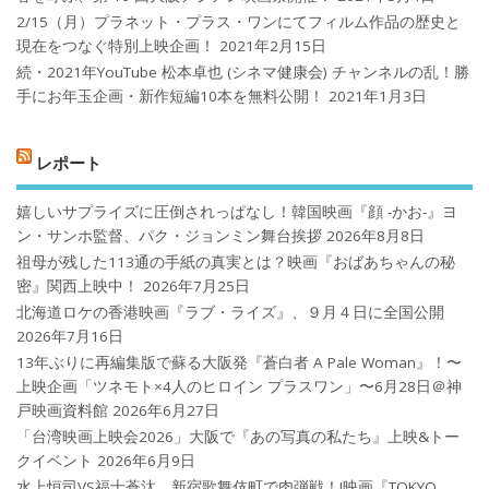
2/15（月）プラネット・プラス・ワンにてフィルム作品の歴史と
現在をつなぐ特別上映企画！
2021年2月15日
続・2021年YouTube 松本卓也 (シネマ健康会) チャンネルの乱！勝
手にお年玉企画・新作短編10本を無料公開！
2021年1月3日
レポート
嬉しいサプライズに圧倒されっぱなし！韓国映画『顔 -かお-』ヨ
ン・サンホ監督、パク・ジョンミン舞台挨拶
2026年8月8日
祖母が残した113通の手紙の真実とは？映画『おばあちゃんの秘
密』関西上映中！
2026年7月25日
北海道ロケの香港映画『ラブ・ライズ』、９月４日に全国公開
2026年7月16日
13年ぶりに再編集版で蘇る大阪発『蒼白者 A Pale Woman』！〜
上映企画「ツネモト×4人のヒロイン プラスワン」〜6月28日＠神
戸映画資料館
2026年6月27日
「台湾映画上映会2026」大阪で『あの写真の私たち』上映&トー
クイベント
2026年6月9日
水上恒司VS福士蒼汰、新宿歌舞伎町で肉弾戦！!映画『TOKYO