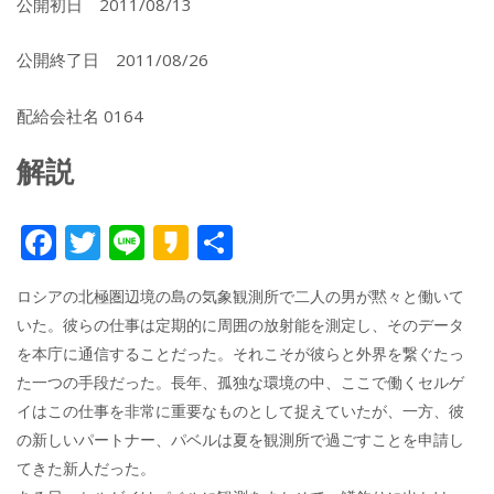
公開初日 2011/08/13
公開終了日 2011/08/26
配給会社名 0164
解説
F
T
Li
K
共
ac
w
n
a
有
ロシアの北極圏辺境の島の気象観測所で二人の男が黙々と働いて
e
itt
e
k
いた。彼らの仕事は定期的に周囲の放射能を測定し、そのデータ
b
er
a
を本庁に通信することだった。それこそが彼らと外界を繋ぐたっ
o
o
た一つの手段だった。長年、孤独な環境の中、ここで働くセルゲ
o
イはこの仕事を非常に重要なものとして捉えていたが、一方、彼
の新しいパートナー、パベルは夏を観測所で過ごすことを申請し
k
てきた新人だった。