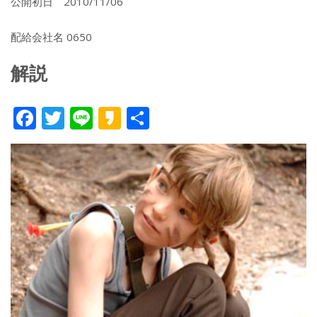
公開初日 2010/11/06
配給会社名 0650
解説
F
T
Li
K
共
ac
w
n
a
有
e
itt
e
k
b
er
a
o
o
o
k