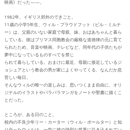
映画》だった——。
1982年、イギリス郊外のできごと。
11歳の小学5年生、ウィル・プラウドフット（ビル・ミルナ
ー）は、父親のいない家庭で母親、妹、おばあちゃんと暮ら
している。彼はプリマス同胞教会の厳格な道徳律の元に育て
られたため、音楽や映画、テレビなど、同年代の子供たちが
夢中になっているものすべてを禁じ
られて暮らしている。おまけに最近、母親に接近しているジ
ョシュアという教会の男が家によくやってくる、なんだか息
苦しい毎日。
そんなウィルの唯一の楽しみは、思いつくまま自由に、オリ
ジナルのイラストやパラパラマンガをノートや聖書に描くこ
とだった。
ところが、ある日のこと。
校内の不良少年リー・カーター（ウィル・ポールター）と知
り合ったウィルは、一気に彼の強烈な世界に引き込まれてい