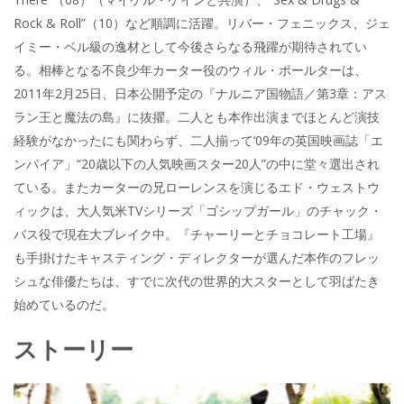
Rock & Roll”（10）など順調に活躍。リバー・フェニックス、ジェ
イミー・ベル級の逸材として今後さらなる飛躍が期待されてい
る。相棒となる不良少年カーター役のウィル・ポールターは、
2011年2月25日、日本公開予定の『ナルニア国物語／第3章：アス
ラン王と魔法の島』に抜擢。二人とも本作出演までほとんど演技
経験がなかったにも関わらず、二人揃って‘09年の英国映画誌「エ
ンパイア」“20歳以下の人気映画スター20人”の中に堂々選出され
ている。またカーターの兄ローレンスを演じるエド・ウェストウ
ィックは、大人気米TVシリーズ「ゴシップガール」のチャック・
バス役で現在大ブレイク中。『チャーリーとチョコレート工場』
も手掛けたキャスティング・ディレクターが選んだ本作のフレッ
シュな俳優たちは、すでに次代の世界的大スターとして羽ばたき
始めているのだ。
ストーリー