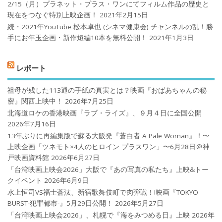
2/15（月）プラネット・プラス・ワンにてフィルム作品の歴史と
現在をつなぐ特別上映企画！
2021年2月15日
続・2021年YouTube 松本卓也 (シネマ健康会) チャンネルの乱！勝
手にお年玉企画・新作短編10本を無料公開！
2021年1月3日
レポート
祖母が残した113通の手紙の真実とは？映画『おばあちゃんの秘
密』関西上映中！
2026年7月25日
北海道ロケの香港映画『ラブ・ライズ』、９月４日に全国公開
2026年7月16日
13年ぶりに再編集版で蘇る大阪発『蒼白者 A Pale Woman』！〜
上映企画「ツネモト×4人のヒロイン プラスワン」〜6月28日＠神
戸映画資料館
2026年6月27日
「台湾映画上映会2026」大阪で『あの写真の私たち』上映&トー
クイベント
2026年6月9日
水上恒司VS福士蒼汰、新宿歌舞伎町で肉弾戦！!映画『TOKYO
BURST-犯罪都市-』5月29日公開！
2026年5月27日
「台湾映画上映会2026」、札幌で『海をみつめる日』上映
2026年