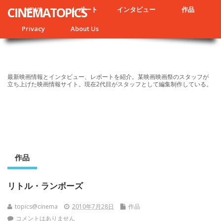
CINEMATOPICS
NEWS
レポート
インタビュー
作品
Privacy
About Us
最新映画情報とインタビュー、レポートを紹介。某映画映画祭のスタッフが
立ち上げた映画情報サイト。現在2代目がスタッフとして編集制作している。
作品
リトル・ランボーズ
topics@cinema
2010年7月28日
作品
コメントはありません