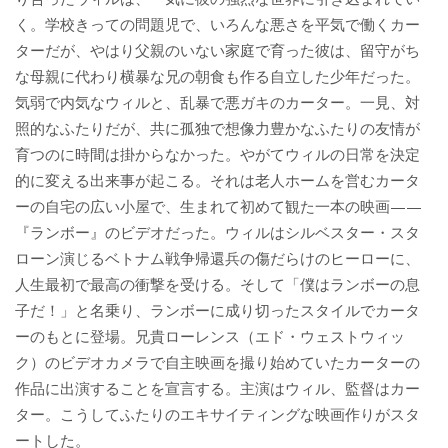
く。学校きっての問題児で、いろんな悪さを平気で働くカー
ターだが、やはり父親のいない家庭で育った彼は、留守がち
な母親に代わり横暴な兄の朝食も作る自立した少年だった。
気弱で内気なウィルと、乱暴で悪ガキのカーター。一見、対
照的なふたりだが、共に孤独で想像力豊かなふたりの友情が
育つのに時間は掛からなかった。やがてウィルの日常を決定
的に変える出来事が起こる。それは老人ホームを営むカータ
ーの自宅の広い小屋で、生まれて初めて観た一本の映画——
『ランボー』のビデオだった。ウィルはシルベスター・スタ
ローン演じるベトナム戦争帰還兵の傷だらけのヒーローに、
人生最初で最高の衝撃を受ける。そして「僕はランボーの息
子だ！」と名乗り、ランボーに成り切ったスタイルでカータ
ーのもとに登場。兄貴ローレンス（エド・ウェストウィッ
ク）のビデオカメラで自主映画を撮り始めていたカーターの
作品に出演することを宣言する。主演はウィル、監督はカー
ター。こうしてふたりのエキサイティングな映画作りがスタ
ートした。