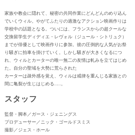
家族や教会に隠れて、秘密の共同作業にどんどんのめり込ん
でいくウィル。やがてふたりの過激なアクション映画作りは
学校中の話題となる。ついには、フランスからの超クールな
交換留学生ディディエ・レヴォル（ジュール・シトリュク）
までが俳優として映画作りに参加。彼の圧倒的な人気がお祭
り騒ぎに拍車を掛けていく。しかし騒ぎが大きくなるにつ
れ、ウィルとカーターの唯一無二の友情は軋みを立てはじめ
た。自分の聖域を大勢に荒らされた
カーターは疎外感を覚え、ウィルは戒律を重んじる家族との
間に亀裂が生じはじめる……。
スタッフ
監督・脚本／ガース・ジェニングス
プロデューサー／ニック・ゴールドスミス
撮影／ジェス・ホール