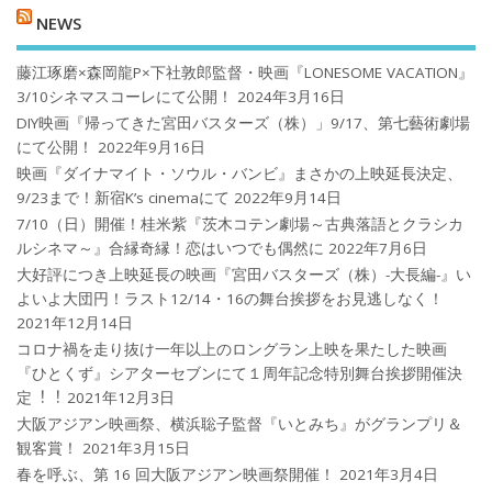
NEWS
藤江琢磨×森岡龍P×下社敦郎監督・映画『LONESOME VACATION』
3/10シネマスコーレにて公開！
2024年3月16日
DIY映画『帰ってきた宮田バスターズ（株）」9/17、第七藝術劇場
にて公開！
2022年9月16日
映画『ダイナマイト・ソウル・バンビ』まさかの上映延長決定、
9/23まで！新宿K’s cinemaにて
2022年9月14日
7/10（日）開催！桂米紫『茨木コテン劇場～古典落語とクラシカ
ルシネマ～』合縁奇縁！恋はいつでも偶然に
2022年7月6日
大好評につき上映延長の映画『宮田バスターズ（株）-大長編-』い
よいよ大団円！ラスト12/14・16の舞台挨拶をお見逃しなく！
2021年12月14日
コロナ禍を⾛り抜け⼀年以上のロングラン上映を果たした映画
『ひとくず』シアターセブンにて１周年記念特別舞台挨拶開催決
定︕︕
2021年12月3日
大阪アジアン映画祭、横浜聡子監督『いとみち』がグランプリ＆
観客賞！
2021年3月15日
春を呼ぶ、第 16 回大阪アジアン映画祭開催！
2021年3月4日