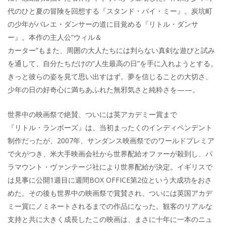
代のひと夏の冒険を回想する『スタンド・バイ・ミー』。炭坑町
の少年がバレエ・ダンサーの道に目覚める『リトル・ダンサ
ー』。本作の主人公“ウィル＆
カーター”もまた、周囲の大人たちには判らない真剣な遊びと試み
を通して、自分たちだけの“人生最高の日”を手に入れようとする。
きっと彼らの姿を見て思い出すはず。夢を信じることの大切さ、
少年の日の好奇心に満ちあふれた無邪気さと純粋さを——。
世界中の映画祭で絶賛、ついには英アカデミー賞まで
『リトル・ランボーズ』は、当初まったくのインディペンデント
制作だったが、2007年、サンダンス映画祭でのワールドプレミア
で火がつき、米大手映画会社から世界配給オファーが殺到し、パ
ラマウント・ヴァンテージ社により世界配給が決定。イギリスで
は見事に公開1週目に週間BOX OFFICE第2位という大成功をおさ
めた。その後も世界中の映画祭で賞賛され、ついには英国アカデ
ミー賞にノミネートされるまでの作品になった。観客のリアルな
支持と共に大きく成長したこの映画は、まさに十年に一本のニュ