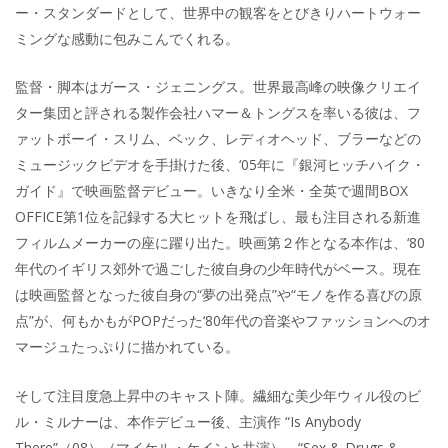
ー・スタンダードとして、世界中の観客をとびきりハートウォー
ミングな感動に包みこんでくれる。
監督・脚本はガース・ジェニングス。世界最高峰の映像クリエイ
ター集団と評される製作会社ハマー＆トングスを率いる彼は、フ
ァットボーイ・スリム、ベック、レディオヘッド、ブラーなどの
ミュージックビデオを手掛けた後、‘05年に『銀河ヒッチハイク・
ガイド』で映画監督デビュー。いきなり全米・全英で週間BOX
OFFICE第1位を記録する大ヒットを飛ばし、最も注目される新進
フィルムメーカーの座に躍り出た。映画第２作となる本作は、‘80
年代のイギリス郊外で過ごした彼自身の少年時代がベース。現在
は映画監督となった彼自身の“夢の出発点”や“モノを作る喜びの原
点”が、何もかもがPOPだった‘80年代の音楽やファッションへのオ
マージュたっぷりに描かれている。
そして注目度急上昇中のキャスト陣。繊細な美少年ウィル役のビ
ル・ミルナーは、本作デビュー後、主演作 “Is Anybody
There”（08）（マイケル・ケインと共演）、“Sex & Drugs &