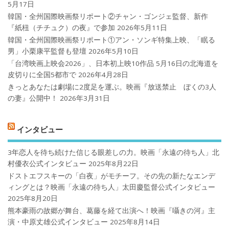
5月17日
韓国・全州国際映画祭リポート②チャン・ゴンジェ監督、新作
『紙杻（チチュク）の夜』で参加
2026年5月11日
韓国・全州国際映画祭リポート①アン・ソンギ特集上映、「眠る
男」小栗康平監督も登壇
2026年5月10日
「台湾映画上映会2026」、日本初上映10作品 5月16日の北海道を
皮切りに全国5都市で
2026年4月28日
きっとあなたは劇場に2度足を運ぶ。映画『放送禁止 ぼくの3人
の妻』公開中！
2026年3月31日
インタビュー
3年恋人を待ち続けた信じる眼差しの力。映画「永遠の待ち人」北
村優衣公式インタビュー
2025年8月22日
ドストエフスキーの「白夜」がモチーフ。その先の新たなエンデ
ィングとは？映画「永遠の待ち人」太田慶監督公式インタビュー
2025年8月20日
熊本豪雨の故郷が舞台、葛藤を経て出演へ！映画『囁きの河』主
演・中原丈雄公式インタビュー
2025年8月14日