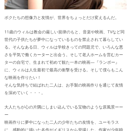
ボクたちの想像力と友情が、世界をちょっとだけ変えるんだ。
11歳のウィルは教会の厳しい規律のもと、音楽や映画、TVなど同
世代の子供たちが夢中になっているものを禁止されて暮らしてい
る。そんなある日、ウィルは学校きっての問題児で、いろんな悪
さを平気で働くカーターと出会う。そして老人ホームを営むカー
ターの自宅で、生まれて初めて観た一本の映画—『ランボー』
に、ウィルは人生最初で最高の衝撃を受ける。そして僕らもこん
な映画を作りたい！
そんな気持ちで結ばれた二人は、お手製の映画作りを通じて友情
を深めていく・・・。
大人たちが心の片隅にしまい込んでいる宝物のような原風景ーー
ー
映画作りに夢中になった二人の少年たちの友情を、ユーモラス
に、感動的に描いた名作がイギリスから登場した。作家が少年時