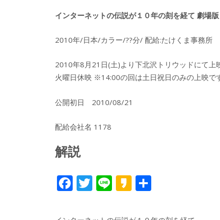
インターネットの伝説が１０年の刻を経て 劇場
2010年/日本/カラー/??分/ 配給:たけくま事務所
2010年8月21日(土)より下北沢トリウッドにて上映決定! (14:0
火曜日休映 ※14:00の回は土日祝日のみの上映で
公開初日 2010/08/21
配給会社名 1178
解説
F
T
Li
K
共
ac
w
n
a
有
e
itt
e
k
インターネットの伝説が１０年の刻を経て