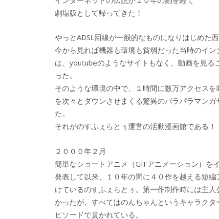
b
er
a
劇場版として帰ってきた！
o
o
o
やっとADSL回線が一般的なものになりはじめた
今から見れば機器も環境も貧弱だった当時のイン
k
は、youtubeのようなサイトもなく、動画を見
った。
そのような環境の中で、１時間に数万アクセスを
を次々とダウンさせまくる驚異のパラパラマンガ
た。
それがのすふぇらとぅ運営の活動漫画館である！
２０００年２月
簡単なショートアニメ（GIFアニメーション）を
発表して以来、１０年の間に４０作を越える短編
けているのすふぇらとぅ。第一作制作時には主人
かったが、すべてはのんちゃんというキャラクタ
ピソードで貫かれている。