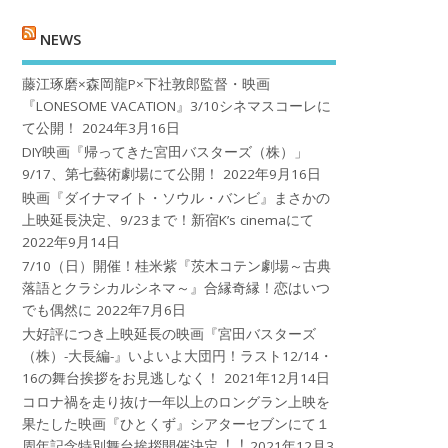
NEWS
藤江琢磨×森岡龍P×下社敦郎監督・映画
『LONESOME VACATION』3/10シネマスコーレに
て公開！
2024年3月16日
DIY映画『帰ってきた宮田バスターズ（株）」
9/17、第七藝術劇場にて公開！
2022年9月16日
映画『ダイナマイト・ソウル・バンビ』まさかの
上映延長決定、9/23まで！新宿K’s cinemaにて
2022年9月14日
7/10（日）開催！桂米紫『茨木コテン劇場～古典
落語とクラシカルシネマ～』合縁奇縁！恋はいつ
でも偶然に
2022年7月6日
大好評につき上映延長の映画『宮田バスターズ
（株）-大長編-』いよいよ大団円！ラスト12/14・
16の舞台挨拶をお見逃しなく！
2021年12月14日
コロナ禍を⾛り抜け⼀年以上のロングラン上映を
果たした映画『ひとくず』シアターセブンにて１
周年記念特別舞台挨拶開催決定︕︕
2021年12月3