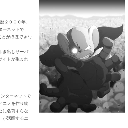
西暦２０００年。
ターネットで
ることがほぼできな
叩き出しサーバ
サイトが生まれ
インターネットで
アニメを作り続
公に名前すらな
ーが活躍するエ