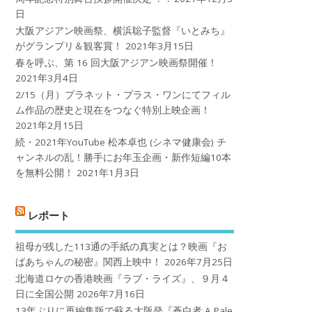
日
大阪アジアン映画祭、横浜聡子監督『いとみち』
がグランプリ＆観客賞！
2021年3月15日
春を呼ぶ、第 16 回大阪アジアン映画祭開催！
2021年3月4日
2/15（月）プラネット・プラス・ワンにてフィル
ム作品の歴史と現在をつなぐ特別上映企画！
2021年2月15日
続・2021年YouTube 松本卓也 (シネマ健康会) チ
ャンネルの乱！勝手にお年玉企画・新作短編10本
を無料公開！
2021年1月3日
レポート
祖母が残した113通の手紙の真実とは？映画『お
ばあちゃんの秘密』関西上映中！
2026年7月25日
北海道ロケの香港映画『ラブ・ライズ』、９月４
日に全国公開
2026年7月16日
13年ぶりに再編集版で蘇る大阪発『蒼白者 A Pale