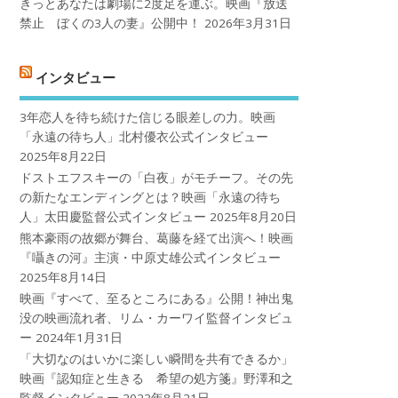
きっとあなたは劇場に2度足を運ぶ。映画『放送
禁止 ぼくの3人の妻』公開中！
2026年3月31日
インタビュー
3年恋人を待ち続けた信じる眼差しの力。映画
「永遠の待ち人」北村優衣公式インタビュー
2025年8月22日
ドストエフスキーの「白夜」がモチーフ。その先
の新たなエンディングとは？映画「永遠の待ち
人」太田慶監督公式インタビュー
2025年8月20日
熊本豪雨の故郷が舞台、葛藤を経て出演へ！映画
『囁きの河』主演・中原丈雄公式インタビュー
2025年8月14日
映画『すべて、至るところにある』公開！神出鬼
没の映画流れ者、リム・カーワイ監督インタビュ
ー
2024年1月31日
「大切なのはいかに楽しい瞬間を共有できるか」
映画『認知症と生きる 希望の処方箋』野澤和之