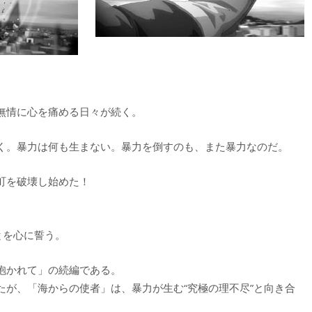
無情に心を痛める日々が続く。
く。暴力は何も生まない。暴力を倒すのも、また暴力なのだ。
町を破壊し始めた！
とを心に誓う。
抱かれて」の続編である。
たが、「海からの使者」は、暴力が生む“究極の理不尽”と向き合