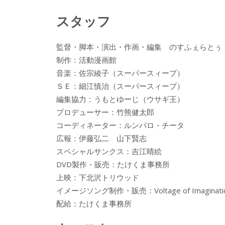
スタッフ
監督・脚本・演出・作画・編集 のすふぇらとぅ
制作：活動漫画館
音楽：佐宗綾子（スーパースィープ）
ＳＥ：細江慎治（スーパースィープ）
編集協力：うもとゆーじ（ウサギ王）
プロデューサー：竹熊健太郎
コーディネーター：ルンパロ・チータ
広報：伊藤弘二 山下賢志
スペシャルサンクス：吉江晴絵
DVD製作・販売：たけくま事務所
上映：下北沢トリウッド
イメージソング制作・販売：Voltage of Imaginati
配給：たけくま事務所