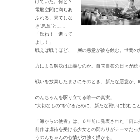
けていた。何と？
電脳空間に満ちあ
ふれる、果てしな
き“悪意”と……。
「氏ね！ 逝って
よし！」
戦えば戦うほど、一層の悪意が彼を蝕む。世間の
力による解決は正義なのか。自問自答の日々が続
戦いを放棄したまさにそのとき、新たな悪意が、
のんちゃんを駆り立てる唯一の真実。
“大切なもの”を守るために、新たな戦いに挑むこ
「海からの使者」は、６年前に発表された「雨に
前作は虐待を受ける少女との関わりがテーマだっ
うのんちゃんの心情が力強く描かる。