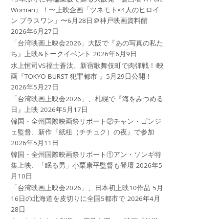
Woman』！〜上映企画「ツネモト×4人のヒロイ
ン プラスワン」〜6月28日＠神戸映画資料館
2026年6月27日
「台湾映画上映会2026」大阪で『あの写真の私た
ち』上映&トークイベント
2026年6月9日
水上恒司VS福士蒼汰、新宿歌舞伎町で肉弾戦！!映
画『TOKYO BURST-犯罪都市-』5月29日公開！
2026年5月27日
「台湾映画上映会2026」、札幌で『海をみつめる
日』上映
2026年5月17日
韓国・全州国際映画祭リポート②チャン・ゴンジ
ェ監督、新作『紙杻（チチュク）の夜』で参加
2026年5月11日
韓国・全州国際映画祭リポート①アン・ソンギ特
集上映、「眠る男」小栗康平監督も登壇
2026年5
月10日
「台湾映画上映会2026」、日本初上映10作品 5月
16日の北海道を皮切りに全国5都市で
2026年4月
28日