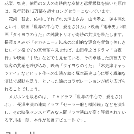
花梨、智史、佑司の３人の奇跡的な友情と恋愛模様を描いた原作
は、発行部数12万部を超すロングセラーになっています。
花梨、智史、佑司にそれぞれ長澤まさみ、山田孝之、塚本高史
という、映画『世界の中心で、愛をさけぶ』×映画『電車男』×映
画『タイヨウのうた』の純愛トリオが奇跡の共演を果たします。
長澤まさみが『セカチュー』以来の悲劇的な運命を背負う美しき
ヒロイン役でその真骨頂を見せれば、山田孝之はドラマ「白夜
行」や映画『手紙』などでも見せている、その卓越した演技力で
観客の共感を呼び込み、映画『タイヨウのうた』『木更津キャッ
ツアイ』などヒット作への出演が続く塚本高史は心に響く繊細な
演技で感動を誘う、といった涙のコラボレーションが繰り広げら
れることでしょう。
メガホンを取るのは、 ＴＶドラマ「世界の中心で、愛をさけ
ぶ」、長澤主演の連続ドラマ「セーラー服と機関銃」などを演出
し、その映像センスと巧みな人間ドラマ演出が高く評価されてい
る平川雄一朗。本作が監督デビュー作です。