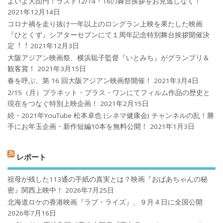
よいよ大団円！ラスト12/14・16の舞台挨拶をお見逃しなく！
2021年12月14日
コロナ禍を⾛り抜け⼀年以上のロングラン上映を果たした映画
『ひとくず』シアターセブンにて１周年記念特別舞台挨拶開催決
定︕︕
2021年12月3日
大阪アジアン映画祭、横浜聡子監督『いとみち』がグランプリ＆
観客賞！
2021年3月15日
春を呼ぶ、第 16 回大阪アジアン映画祭開催！
2021年3月4日
2/15（月）プラネット・プラス・ワンにてフィルム作品の歴史と
現在をつなぐ特別上映企画！
2021年2月15日
続・2021年YouTube 松本卓也 (シネマ健康会) チャンネルの乱！勝
手にお年玉企画・新作短編10本を無料公開！
2021年1月3日
レポート
祖母が残した113通の手紙の真実とは？映画『おばあちゃんの秘
密』関西上映中！
2026年7月25日
北海道ロケの香港映画『ラブ・ライズ』、９月４日に全国公開
2026年7月16日