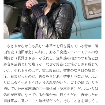
ささやかながらも美しい水草のお店を営んでいる青年・遠
山智史（山田孝之）の前に、ある日突然スーパーモデルの森
川鈴音（長澤まさみ）が現れる。違和感を抱きつつも智史は
鈴音を店員として雇うが、なぜか鈴音には懐かしさも感じて
いた。それもそのはず、実は鈴音は、智史の幼き日の親友・
滝川花梨だったのだ。再会を喜びあう智史と花梨だが、ふた
りには会うべきもうひとりの親友がいた。ゴミの絵ばかりを
描いていた画家志望の五十嵐佑司（塚本高史）だ。ふたりは
佑司が画家になっているか確かめに行くのだが、再会した佑
司は事故に遭い、こん睡状態だった。そしてときを同じくし