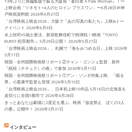
13年ぶりに再編集版で蘇る大阪発『蒼白者 A Pale Woman』！〜
上映企画「ツネモト×4人のヒロイン プラスワン」〜6月28日＠神
戸映画資料館
2026年6月27日
「台湾映画上映会2026」大阪で『あの写真の私たち』上映&トー
クイベント
2026年6月9日
水上恒司VS福士蒼汰、新宿歌舞伎町で肉弾戦！!映画『TOKYO
BURST-犯罪都市-』5月29日公開！
2026年5月27日
「台湾映画上映会2026」、札幌で『海をみつめる日』上映
2026年
5月17日
韓国・全州国際映画祭リポート②チャン・ゴンジェ監督、新作
『紙杻（チチュク）の夜』で参加
2026年5月11日
韓国・全州国際映画祭リポート①アン・ソンギ特集上映、「眠る
男」小栗康平監督も登壇
2026年5月10日
「台湾映画上映会2026」、日本初上映10作品 5月16日の北海道を
皮切りに全国5都市で
2026年4月28日
きっとあなたは劇場に2度足を運ぶ。映画『放送禁止 ぼくの3人
の妻』公開中！
2026年3月31日
インタビュー