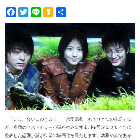
F
T
Li
K
共
ac
w
n
a
有
e
itt
e
k
b
er
a
o
o
o
k
「いま、会いにゆきます」「恋愛寫眞 もうひとつの物語」な
ど、多数のベストセラー小説を生み出す市川拓司が２００４年に
発表した恋愛小説が待望の映画化を果たします。幼馴染みである