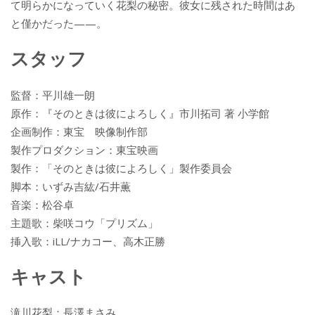
て明らかになっていく花梨の秘密。彼女に残された時間はあ
と僅かだった——。
スタッフ
監督：平川雄一朗
原作：『そのときは彼によろしく』市川拓司 著 小学館
企画制作：東宝 映像制作部
製作プロダクション：東宝映画
製作：「そのときは彼によろしく」製作委員会
脚本：いずみ吉紘/石井薫
音楽：松谷卓
主題歌：柴咲コウ「プリズム」
挿入歌：iLL/ナカコー、高木正勝
キャスト
滝川花梨：長澤まさみ