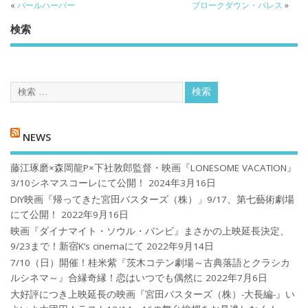
«
パールハーバー
ブロークダウン・パレス
»
検索
NEWS
藤江琢磨×森岡龍P×下社敦郎監督・映画『LONESOME VACATION』
3/10シネマスコーレにて公開！
2024年3月16日
DIY映画『帰ってきた宮田バスターズ（株）」9/17、第七藝術劇場
にて公開！
2022年9月16日
映画『ダイナマイト・ソウル・バンビ』まさかの上映延長決定、
9/23まで！新宿K’s cinemaにて
2022年9月14日
7/10（日）開催！桂米紫『茨木コテン劇場～古典落語とクラシカ
ルシネマ～』合縁奇縁！恋はいつでも偶然に
2022年7月6日
大好評につき上映延長の映画『宮田バスターズ（株）-大長編-』い