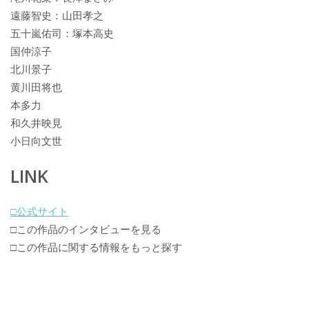
遠藤智史：山田孝之
五十嵐佑司：塚本高史
国仲涼子
北川景子
黄川田将也
本多力
和久井映見
小日向文世
LINK
□公式サイト
□この作品のインタビューを見る
□この作品に関する情報をもっと探す