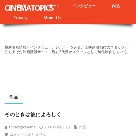
CINEMATOPICS
NEWS
レポート
インタビュー
作品
Privacy
About Us
最新映画情報とインタビュー、レポートを紹介。某映画映画祭のスタッフが
立ち上げた映画情報サイト。現在2代目がスタッフとして編集制作している。
作品
そのときは彼によろしく
topics@cinema
2007年4月20日
作品
コメントはありません