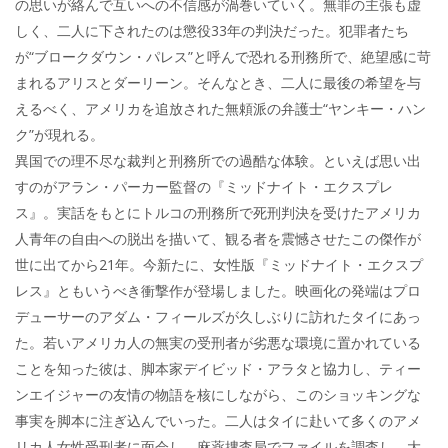
の思いが絡んで互いへの不信感が渦巻いていく。無罪の主張も虚
しく、二人に下されたのは懲役33年の判決だった。犯罪者たち
が“ブロークダウン・パレス”と呼んで恐れる刑務所で、絶望感に苛
まれるアリスとダーリーン。そんなとき、二人に最後の希望を与
えるべく、アメリカを追放された無頼派の弁護士“ヤンキー・ハン
ク”が現れる。
異国での理不尽な裁判と刑務所での過酷な体験。といえば思い出
すのがアラン・パーカー監督の『ミッドナイト・エクスプレ
ス』。実話をもとにトルコの刑務所で死刑判決を受けたアメリカ
人青年の自由への脱出を描いて、観る者を震憾させたこの傑作が
世に出てから21年。今新たに、女性版『ミッドナイト・エクスプ
レス』ともいうべき衝撃作が登場しました。映画化の発端はプロ
デューサーのアダム・フィールズが久しぶりに訪れたタイにあっ
た。若いアメリカ人の無実の受刑者が劣悪な環境に置かれている
ことを知った彼は、脚本家デイビッド・アラタと協力し、ティー
ンエイジャーの友情の物語を核にしながら、このショッキングな
事実を脚本に注ぎ込んでいった。二人はタイに赴いて多くのアメ
リカ人女性受刑者に面会し、麻薬捜査局でファイルを調査し、大