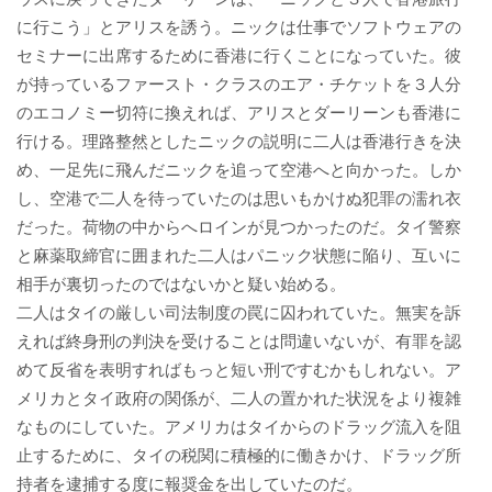
に行こう」とアリスを誘う。ニックは仕事でソフトウェアの
セミナーに出席するために香港に行くことになっていた。彼
が持っているファースト・クラスのエア・チケットを３人分
のエコノミー切符に換えれば、アリスとダーリーンも香港に
行ける。理路整然としたニックの説明に二人は香港行きを決
め、一足先に飛んだニックを追って空港へと向かった。しか
し、空港で二人を待っていたのは思いもかけぬ犯罪の濡れ衣
だった。荷物の中からへロインが見つかったのだ。タイ警察
と麻薬取締官に囲まれた二人はパニック状態に陥り、互いに
相手が裏切ったのではないかと疑い始める。
二人はタイの厳しい司法制度の罠に囚われていた。無実を訴
えれば終身刑の判決を受けることは問違いないが、有罪を認
めて反省を表明すればもっと短い刑ですむかもしれない。ア
メリカとタイ政府の関係が、二人の置かれた状況をより複雑
なものにしていた。アメリカはタイからのドラッグ流入を阻
止するために、タイの税関に積極的に働きかけ、ドラッグ所
持者を逮捕する度に報奨金を出していたのだ。