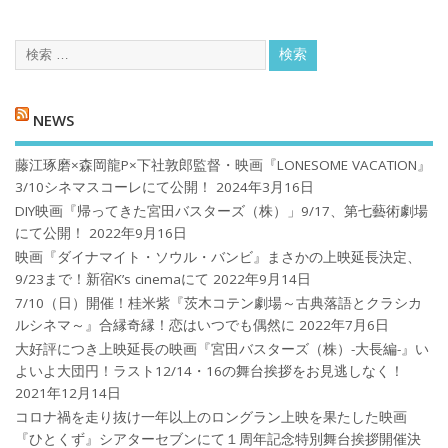
NEWS
藤江琢磨×森岡龍P×下社敦郎監督・映画『LONESOME VACATION』
3/10シネマスコーレにて公開！
2024年3月16日
DIY映画『帰ってきた宮田バスターズ（株）」9/17、第七藝術劇場
にて公開！
2022年9月16日
映画『ダイナマイト・ソウル・バンビ』まさかの上映延長決定、
9/23まで！新宿K’s cinemaにて
2022年9月14日
7/10（日）開催！桂米紫『茨木コテン劇場～古典落語とクラシカ
ルシネマ～』合縁奇縁！恋はいつでも偶然に
2022年7月6日
大好評につき上映延長の映画『宮田バスターズ（株）-大長編-』い
よいよ大団円！ラスト12/14・16の舞台挨拶をお見逃しなく！
2021年12月14日
コロナ禍を⾛り抜け⼀年以上のロングラン上映を果たした映画
『ひとくず』シアターセブンにて１周年記念特別舞台挨拶開催決