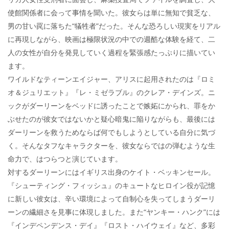
使館関係者に会って事情を聞いた。彼女らは単に無知で貧乏な、
男の甘い罠に落ちた“犠牲者”だった。そんな恐ろしい現実をリアル
に再現しながら、映画は極限状況の中での週酷な体験を経て、二
人の女性が自分を発見していく過程を緊張感たっぷりに描いてい
ます。
ワイルドなティーンエイジャー、アリスに起用されたのは『ロミ
オ＆ジュリエット』『レ・ミゼラブル』のクレア・デインズ。ニ
ックがダーリーンをベッドに誘ったことで嫉妬にかられ、罪をか
ぶせたのが彼女ではないかと疑心暗鬼に陥りながらも、最後には
ダーリーンを救うためならば何でもしようとしている自分に気づ
く。そんなタフなキャラクターを、彼女ならではの弾むような生
命力で、はつらつと演じています。
対するダーリーンにはイギリス出身のケイト・ベッキンセール。
『シューティング・フィッシュ』のキュートなヒロイン役が記憶
に新しい彼女は、辛い環境によって自制心を失ってしまうダーリ
ーンの繊細さを見事に体現しました。また“ヤンキー・ハンク”には
『インデペンデンス・デイ』『ロスト・ハイウェイ』など、多彩