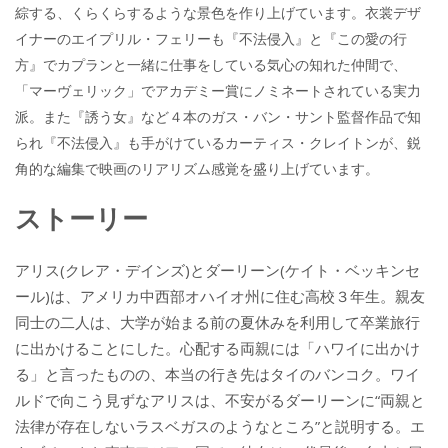
綜する、くらくらするような景色を作り上げています。衣裳デザ
イナーのエイプリル・フェリーも『不法侵入』と『この愛の行
方』でカプランと一緒に仕事をしている気心の知れた仲間で、
「マーヴェリック」でアカデミー賞にノミネートされている実力
派。また『誘う女』など４本のガス・バン・サント監督作品で知
られ『不法侵入』も手がけているカーティス・クレイトンが、鋭
角的な編集で映画のリアリズム感覚を盛り上げています。
ストーリー
アリス(クレア・デインズ)とダーリーン(ケイト・ベッキンセ
ール)は、アメリカ中西部オハイオ州に住む高校３年生。親友
同士の二人は、大学が始まる前の夏休みを利用して卒業旅行
に出かけることにした。心配する両親には「ハワイに出かけ
る」と言ったものの、本当の行き先はタイのバンコク。ワイ
ルドで向こう見ずなアリスは、不安がるダーリーンに“両親と
法律が存在しないラスベガスのようなところ”と説明する。エ