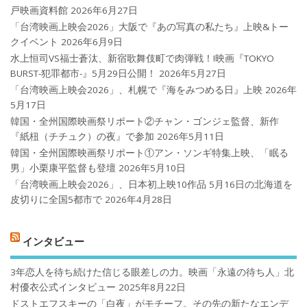
戸映画資料館
2026年6月27日
「台湾映画上映会2026」大阪で『あの写真の私たち』上映&トー
クイベント
2026年6月9日
水上恒司VS福士蒼汰、新宿歌舞伎町で肉弾戦！!映画『TOKYO
BURST-犯罪都市-』5月29日公開！
2026年5月27日
「台湾映画上映会2026」、札幌で『海をみつめる日』上映
2026年
5月17日
韓国・全州国際映画祭リポート②チャン・ゴンジェ監督、新作
『紙杻（チチュク）の夜』で参加
2026年5月11日
韓国・全州国際映画祭リポート①アン・ソンギ特集上映、「眠る
男」小栗康平監督も登壇
2026年5月10日
「台湾映画上映会2026」、日本初上映10作品 5月16日の北海道を
皮切りに全国5都市で
2026年4月28日
インタビュー
3年恋人を待ち続けた信じる眼差しの力。映画「永遠の待ち人」北
村優衣公式インタビュー
2025年8月22日
ドストエフスキーの「白夜」がモチーフ。その先の新たなエンデ