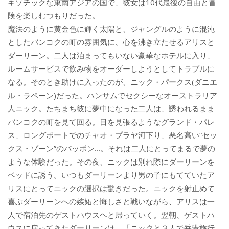
キゾチックな東南アジアの国で、彼女は10代最後の自由と冒
険を楽しむつもりだった。
魔法のように黄金色に輝く太陽と、ジャングルのように混沌
としたバンコクの町の雰囲気に、心を沸き立たせるアリスと
ダーリーン。二人は泊まってもいない豪華なホテルに入り、
ルームサービスで飲み物をオーダーしようとしてトラブルに
なる。そのとき助けに入ったのが、ニック・パークス(ダニエ
ル・ラペーン)だった。ハンサムでセクシーなオーストラリア
人ニック。たちまち彼に夢中になった二人は、誘われるまま
バンコクの町を見て回る。目を見張るようなグランド・パレ
ス、ロングボートでのチャオ・プラヤ河下り、悪名高い“セッ
クス・ゾーン”のパッポン…。それは二人にとってまるで夢の
ような体験だった。その夜、ニックは別れ際にダーリーンを
ベッドに誘う。いつもダーリーンより男の子にもてていたア
リスにとってニックの選択は驚きだった。ニックを射止めて
喜ぶダーリーンへの嫉妬と悔しさと戦いながら、アリスは一
人で宿泊先のゲストハウスヘと帰っていく。翌朝、ゲストハ
ウスに戻ってきたダーリーンは、「ニックと３人で香港旅行