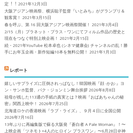
定︕︕
2021年12月3日
大阪アジアン映画祭、横浜聡子監督『いとみち』がグランプリ＆
観客賞！
2021年3月15日
春を呼ぶ、第 16 回大阪アジアン映画祭開催！
2021年3月4日
2/15（月）プラネット・プラス・ワンにてフィルム作品の歴史と
現在をつなぐ特別上映企画！
2021年2月15日
続・2021年YouTube 松本卓也 (シネマ健康会) チャンネルの乱！勝
手にお年玉企画・新作短編10本を無料公開！
2021年1月3日
レポート
嬉しいサプライズに圧倒されっぱなし！韓国映画『顔 -かお-』ヨ
ン・サンホ監督、パク・ジョンミン舞台挨拶
2026年8月8日
祖母が残した113通の手紙の真実とは？映画『おばあちゃんの秘
密』関西上映中！
2026年7月25日
北海道ロケの香港映画『ラブ・ライズ』、９月４日に全国公開
2026年7月16日
13年ぶりに再編集版で蘇る大阪発『蒼白者 A Pale Woman』！〜
上映企画「ツネモト×4人のヒロイン プラスワン」〜6月28日＠神