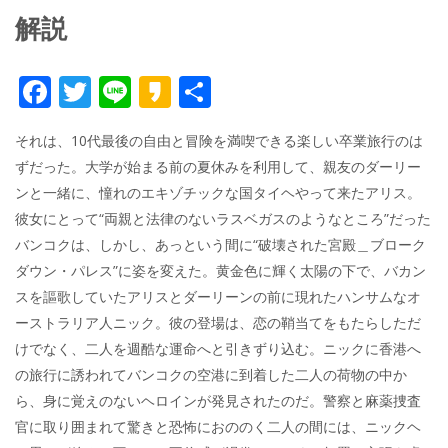
解説
F
T
Li
K
共
ac
w
n
a
有
それは、10代最後の自由と冒険を満喫できる楽しい卒業旅行のは
e
itt
e
k
ずだった。大学が始まる前の夏休みを利用して、親友のダーリー
b
er
a
ンと一緒に、憧れのエキゾチックな国タイヘやって来たアリス。
o
o
彼女にとって“両親と法律のないラスベガスのようなところ”だった
o
バンコクは、しかし、あっという間に“破壊された宮殿＿ブローク
ダウン・パレス”に姿を変えた。黄金色に輝く太陽の下で、バカン
k
スを謳歌していたアリスとダーリーンの前に現れたハンサムなオ
ーストラリア人ニック。彼の登場は、恋の鞘当てをもたらしただ
けでなく、二人を週酷な運命へと引きずり込む。ニックに香港へ
の旅行に誘われてバンコクの空港に到着した二人の荷物の中か
ら、身に覚えのないヘロインが発見されたのだ。警察と麻薬捜査
官に取り囲まれて驚きと恐怖におののく二人の間には、ニックヘ