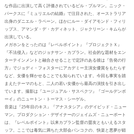
な作品に出演して高く評価されているビル・プルマン。ニック・
パークスに『ミュリエルの結婚』で注目された、オーストラリア
出身のダニエル・ラペーン。ほかにルー・ダイアモンド・フィリ
ップス、アマンダ・デ・カディネット、ジャクリーン・キムらが
出演している。
メガホンをとったのは『レベルポイント』『プロジェクトＸ』
『不法侵入』などのジョナサン・カプラン。社会的な題材をエン
ターテインメントと融合させることで定評のある彼は『告発の行
方』でジョディ・フォスターにアカデミー主演女優賞をもたらす
など、女優を輝かせることでも知られています。今回も事実を踏
まえたテーマのもと、二人の若い女優から最高の演技を引き出し
ています。撮影は『ユージュアル・サスペクツ』『ゴールデンボ
ーイ』のニュートン・トーマス・シーゲル。
音楽は『25年目のキス』『アナスタシア』のデイビッド・ニュー
マン。プロダクション・デザイナーのジェイムズ・ニューポート
は、『レベルポイント』以来カプラン監督の盟友ともいえるスタ
ッフ。ここでは毒気に満ちた大部会バンコクの、快楽と悪夢が錯