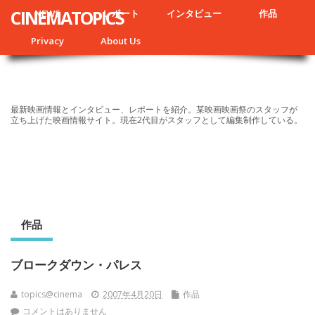
CINEMATOPICS
NEWS
レポート
インタビュー
作品
Privacy
About Us
最新映画情報とインタビュー、レポートを紹介。某映画映画祭のスタッフが
立ち上げた映画情報サイト。現在2代目がスタッフとして編集制作している。
作品
ブロークダウン・パレス
topics@cinema
2007年4月20日
作品
コメントはありません