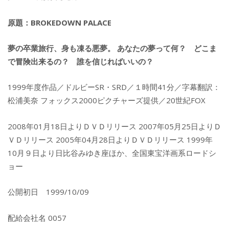
原題：BROKEDOWN PALACE
夢の卒業旅行、身も凍る悪夢。 あなたの夢って何？ どこま
で冒険出来るの？ 誰を信じればいいの？
1999年度作品／ドルビーSR・SRD／１時間41分／字幕翻訳：
松浦美奈 フォックス2000ピクチャーズ提供／20世紀FOX
2008年01月18日よりＤＶＤリリース 2007年05月25日よりＤ
ＶＤリリース 2005年04月28日よりＤＶＤリリース 1999年
10月９日より日比谷みゆき座ほか、全国東宝洋画系ロードシ
ョー
公開初日 1999/10/09
配給会社名 0057