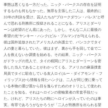
事態は悪くなる一方だった。ニック・パークスの存在を証明
するものも何もなかった。無罪を主張した二人は、最終的に
33年の判決を受け、囚人たちが“ブロークダウン・パレス”と呼
んで恐れる刑務所に投獄されることになる。アリスとダーリ
ーンは絶望のどん底にあった。しかし、そんな二人に最後の
希望の光“ヤンキー・ハンク(ビル・プルマン)”が与えられる。
彼は国外追放されたアメリカ人の弁護士で、バンコクでタイ
人の妻と暮らしていた。彼はまず、裏から手を回して金で二
人を救えないか調査を始める。その結果、ニック・パークス
がドラッグの売人で、タイの税関にアリスとダーリーンを密
告した当人であることがわかってくる。アメリカの麻薬捜査
局員でタイに駐在している友人ロイ(ルー・ダイアモンド・フ
ィリップス)から情報を得たハンクは、二人が同じ便に乗って
いる本物の運び屋から目を逸らすためのオトリとして使われ
たことを知る。それはヘロインの密輸業者の常套手段だっ
た。けれど、アリスたちの鞄にヘロインが入っていたのは事
実。有罪であろうがなかろうが「二人が刑務所を出られる望