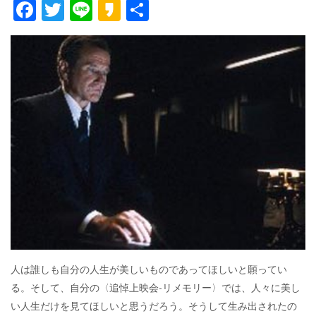
F
T
Li
K
共
ac
w
n
a
有
e
itt
e
k
b
er
a
o
o
o
k
人は誰しも自分の人生が美しいものであってほしいと願ってい
る。そして、自分の〈追悼上映会-リメモリー〉では、人々に美し
い人生だけを見てほしいと思うだろう。そうして生み出されたの