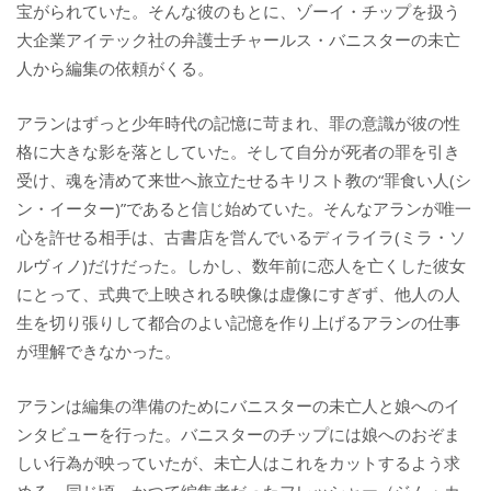
宝がられていた。そんな彼のもとに、ゾーイ・チップを扱う
大企業アイテック社の弁護士チャールス・バニスターの未亡
人から編集の依頼がくる。
アランはずっと少年時代の記憶に苛まれ、罪の意識が彼の性
格に大きな影を落としていた。そして自分が死者の罪を引き
受け、魂を清めて来世へ旅立たせるキリスト教の“罪食い人(シ
ン・イーター)”であると信じ始めていた。そんなアランが唯一
心を許せる相手は、古書店を営んでいるディライラ(ミラ・ソ
ルヴィノ)だけだった。しかし、数年前に恋人を亡くした彼女
にとって、式典で上映される映像は虚像にすぎず、他人の人
生を切り張りして都合のよい記憶を作り上げるアランの仕事
が理解できなかった。
アランは編集の準備のためにバニスターの未亡人と娘へのイ
ンタビューを行った。バニスターのチップには娘へのおぞま
しい行為が映っていたが、未亡人はこれをカットするよう求