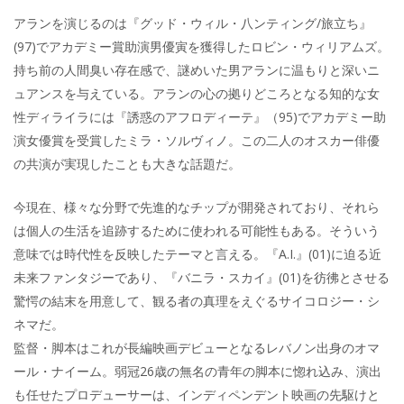
アランを演じるのは『グッド・ウィル・八ンティング/旅立ち』
(97)でアカデミー賞助演男優寅を獲得したロビン・ウィリアムズ。
持ち前の人間臭い存在感で、謎めいた男アランに温もりと深いニ
ュアンスを与えている。アランの心の拠りどころとなる知的な女
性ディライラには『誘惑のアフロディーテ』（95)でアカデミー助
演女優賞を受賞したミラ・ソルヴィノ。この二人のオスカー俳優
の共演が実現したことも大きな話題だ。
今現在、様々な分野で先進的なチップが開発されており、それら
は個人の生活を追跡するために使われる可能性もある。そういう
意味では時代性を反映したテーマと言える。『A.I.』(01)に迫る近
未来ファンタジーであり、『バニラ・スカイ』(01)を彷彿とさせる
驚愕の結末を用意して、観る者の真理をえぐるサイコロジー・シ
ネマだ。
監督・脚本はこれが長編映画デビューとなるレバノン出身のオマ
ール・ナイーム。弱冠26歳の無名の青年の脚本に惚れ込み、演出
も任せたプロデューサーは、インディペンデント映画の先駆けと