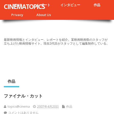
CINEMATOPICS
NEWS
レポート
インタビュー
作品
Privacy
About Us
最新映画情報とインタビュー、レポートを紹介。某映画映画祭のスタッフが
立ち上げた映画情報サイト。現在2代目がスタッフとして編集制作している。
作品
ファイナル・カット
topics@cinema
2007年4月20日
作品
コメントはありません