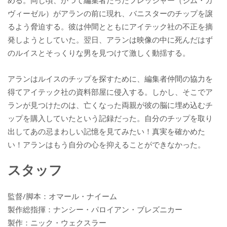
める。同じ頃、かつて編集者だったフレッシャー（ジム・カ
ヴィーゼル）がアランの前に現れ、バニスターのチップを譲
るよう脅迫する。彼は仲間とともにアイテック社の不正を摘
発しようとしていた。翌日、アランは映像の中に死んだはず
のルイスとそっくりな男を見つけて激しく動揺する。
アランはルイスのチップを探すために、編集者仲間の協力を
得てアイテック社の資料部屋に侵入する。しかし、そこでア
ランが見つけたのは、亡くなった両親が彼の脳に埋め込むチ
ップを購入していたという記録だった。自分のチップを取り
出してあの忌まわしい記憶を見てみたい！真実を確かめた
い！アランはもう自分の心を抑えることができなかった。
スタッフ
監督/脚本：オマール・ナイーム
製作総指揮：ナンシー・パロイアン・ブレズニカー
製作：ニック・ウェクスラー