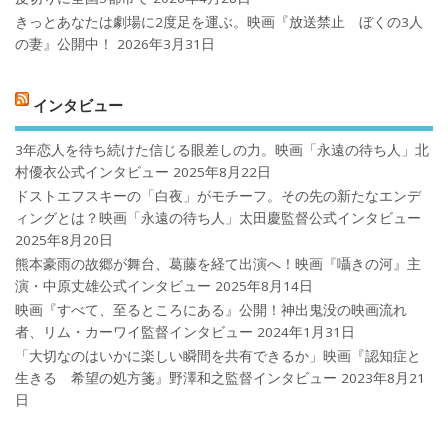
きっとあなたは劇場に2度足を運ぶ。映画『放送禁止 ぼくの3人
の妻』公開中！
2026年3月31日
インタビュー
3年恋人を待ち続けた信じる眼差しの力。映画「永遠の待ち人」北
村優衣公式インタビュー
2025年8月22日
ドストエフスキーの「白夜」がモチーフ。その先の新たなエンデ
ィングとは？映画「永遠の待ち人」太田慶監督公式インタビュー
2025年8月20日
熊本豪雨の故郷が舞台、葛藤を経て出演へ！映画『囁きの河』主
演・中原丈雄公式インタビュー
2025年8月14日
映画『すべて、至るところにある』公開！神出鬼没の映画流れ
者、リム・カーワイ監督インタビュー
2024年1月31日
「大切なのはいかに楽しい瞬間を共有できるか」映画『認知症と
生きる 希望の処方箋』野澤和之監督インタビュー
2023年8月21
日