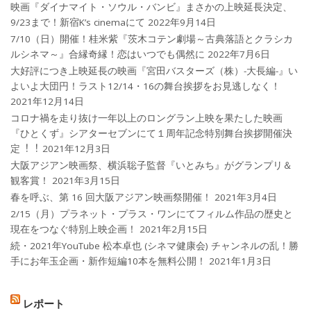
映画『ダイナマイト・ソウル・バンビ』まさかの上映延長決定、
9/23まで！新宿K’s cinemaにて
2022年9月14日
7/10（日）開催！桂米紫『茨木コテン劇場～古典落語とクラシカ
ルシネマ～』合縁奇縁！恋はいつでも偶然に
2022年7月6日
大好評につき上映延長の映画『宮田バスターズ（株）-大長編-』い
よいよ大団円！ラスト12/14・16の舞台挨拶をお見逃しなく！
2021年12月14日
コロナ禍を⾛り抜け⼀年以上のロングラン上映を果たした映画
『ひとくず』シアターセブンにて１周年記念特別舞台挨拶開催決
定︕︕
2021年12月3日
大阪アジアン映画祭、横浜聡子監督『いとみち』がグランプリ＆
観客賞！
2021年3月15日
春を呼ぶ、第 16 回大阪アジアン映画祭開催！
2021年3月4日
2/15（月）プラネット・プラス・ワンにてフィルム作品の歴史と
現在をつなぐ特別上映企画！
2021年2月15日
続・2021年YouTube 松本卓也 (シネマ健康会) チャンネルの乱！勝
手にお年玉企画・新作短編10本を無料公開！
2021年1月3日
レポート