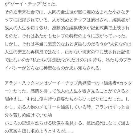
が“ゾーイ・チップ”だった。
その近未来社会では、人間の全生涯が脳に埋め込まれた小さなチ
ップに記録されている。人が死ぬとチップは摘出され、編集者が
故人の人生を切り張り、感動的な編集映像が記念式典で上映され
るのだ。それはあたかもセレブの特権のように広がっていった。
しかし、それは本当に魅惑的なおとぎ話なのだろうか?大切なのは
人生の安直な再構成ではなく、はかない現実の中に残された記憶
ではないのか?私たちの記憶がどれだけの力を持ち、私たちのプラ
イバシーがどんなに神聖なものか思い知らされる。
アラン・八ックマンはゾーイ・チップ業界随一の〈編集者=カッタ
ー〉だった。感情を排して他人の人生を覗き見ることができる才
能ゆえに、すねに傷を持つ顧客たちからひっぱりだこだった。し
かし、ある人物のメモリーを編集している時、アランはずっと自
分を苦しめ続けていた幼
いころの記憶を甦らせる映像を発見する。彼は必死になって過去
の真案を捜し求めようとするが……。