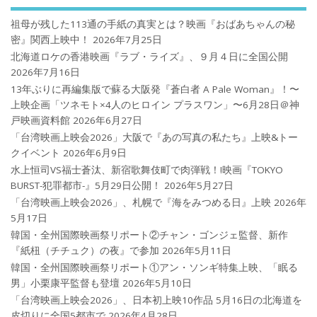
祖母が残した113通の手紙の真実とは？映画『おばあちゃんの秘
密』関西上映中！
2026年7月25日
北海道ロケの香港映画『ラブ・ライズ』、９月４日に全国公開
2026年7月16日
13年ぶりに再編集版で蘇る大阪発『蒼白者 A Pale Woman』！〜
上映企画「ツネモト×4人のヒロイン プラスワン」〜6月28日＠神
戸映画資料館
2026年6月27日
「台湾映画上映会2026」大阪で『あの写真の私たち』上映&トー
クイベント
2026年6月9日
水上恒司VS福士蒼汰、新宿歌舞伎町で肉弾戦！!映画『TOKYO
BURST-犯罪都市-』5月29日公開！
2026年5月27日
「台湾映画上映会2026」、札幌で『海をみつめる日』上映
2026年
5月17日
韓国・全州国際映画祭リポート②チャン・ゴンジェ監督、新作
『紙杻（チチュク）の夜』で参加
2026年5月11日
韓国・全州国際映画祭リポート①アン・ソンギ特集上映、「眠る
男」小栗康平監督も登壇
2026年5月10日
「台湾映画上映会2026」、日本初上映10作品 5月16日の北海道を
皮切りに全国5都市で
2026年4月28日