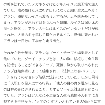
の町を訪れていたメガネをかけた少年ルイスと廃工場で遊ん
でいた。底の抜けた床にむぎ出しになった細い梁の上を歩く
アラン。臆病なルイスも渡ろうとするが、足を踏み外してし
まう。アランが思わず目をつぶった瞬間、ルイスは深い床の
底へと転落し、アランの手にはルイスのペンダントだけが残
された。大量の血を流して横たわるルイス。恐怖に襲われた
アランは一目散に工場から走り出た。
それから数十年後。アランはゾーイ・チップの編集者として
働いていた。ゾーイ・チップとは、人の脳に移植して全生涯
を記憶することができるチップ。死後、脳から取り出された
チップは編集者によって編集され、〈追悼上映会-リメモリ
ー》を行うのがセレブ階級の流行になっていた。しかし同時
に「人殺しを聖人にする行為」「他人の目の奥を透かし見る
のは神のみに許されること」とするゾーイ反対運動も起こっ
ていた。アランはどんなに不道徳な人生も感情移入せずに直
視できる性格から、“人間のくず”といわれている大物たちに重