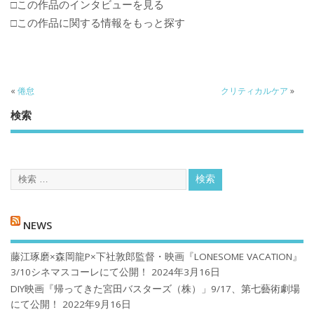
□この作品のインタビューを見る
□この作品に関する情報をもっと探す
«
倦怠
クリティカルケア
»
検索
NEWS
藤江琢磨×森岡龍P×下社敦郎監督・映画『LONESOME VACATION』
3/10シネマスコーレにて公開！
2024年3月16日
DIY映画『帰ってきた宮田バスターズ（株）」9/17、第七藝術劇場
にて公開！
2022年9月16日