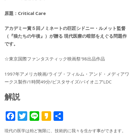
原題：Critical Care
アカデミー賞５回ノミネートの巨匠シドニー・ルメット監督
（『狼たちの午後』）が贈る 現代医療の暗部をえぐる問題作
です。
☆東京国際ファンタスティック映画祭'98出品作品
1997年アメリカ映画/ライブ・フィルム・アンド・メディアワ
ークス製作/1時間49分/ビスタサイズ/パイオニアLDC
解説
F
T
Li
K
共
ac
w
n
a
有
現代の医学は殆ど無限に、技術的に我々を生かす事ができます。