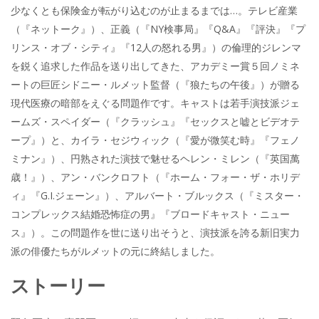
e
itt
e
k
少なくとも保険金が転がり込むのが止まるまでは…。テレビ産業
b
er
a
（『ネットーク』）、正義（『NY検事局』『Q&A』『評決』『プ
o
o
リンス・オブ・シティ』『12人の怒れる男』）の倫理的ジレンマ
o
を鋭く追求した作品を送り出してきた、アカデミー賞５回ノミネ
ートの巨匠シドニー・ルメット監督（『狼たちの午後』）が贈る
k
現代医療の暗部をえぐる問題作です。キャストは若手演技派ジェ
ームズ・スペイダー（『クラッシュ』『セックスと嘘とビデオテ
ープ』）と、カイラ・セジウィック（『愛が微笑む時』『フェノ
ミナン』）、円熟された演技で魅せるヘレン・ミレン（『英国萬
歳！』）、アン・バンクロフト（『ホーム・フォー・ザ・ホリデ
ィ』『G.I.ジェーン』）、アルバート・ブルックス（『ミスター・
コンプレックス結婚恐怖症の男』『ブロードキャスト・ニュー
ス』）。この問題作を世に送り出そうと、演技派を誇る新旧実力
派の俳優たちがルメットの元に終結しました。
ストーリー