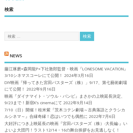
検索
NEWS
藤江琢磨×森岡龍P×下社敦郎監督・映画『LONESOME VACATION』
3/10シネマスコーレにて公開！
2024年3月16日
DIY映画『帰ってきた宮田バスターズ（株）」9/17、第七藝術劇場
にて公開！
2022年9月16日
映画『ダイナマイト・ソウル・バンビ』まさかの上映延長決定、
9/23まで！新宿K’s cinemaにて
2022年9月14日
7/10（日）開催！桂米紫『茨木コテン劇場～古典落語とクラシカ
ルシネマ～』合縁奇縁！恋はいつでも偶然に
2022年7月6日
大好評につき上映延長の映画『宮田バスターズ（株）-大長編-』い
よいよ大団円！ラスト12/14・16の舞台挨拶をお見逃しなく！