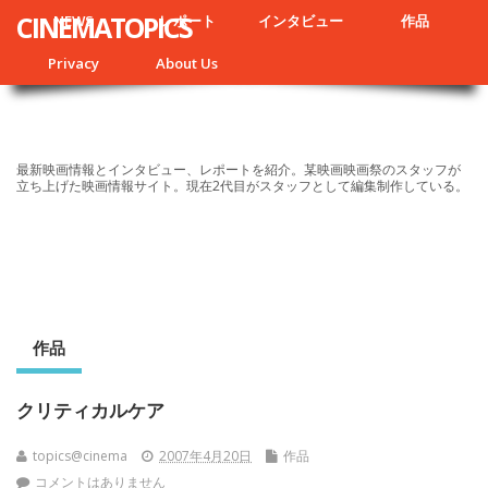
CINEMATOPICS
NEWS
レポート
インタビュー
作品
Privacy
About Us
最新映画情報とインタビュー、レポートを紹介。某映画映画祭のスタッフが
立ち上げた映画情報サイト。現在2代目がスタッフとして編集制作している。
作品
クリティカルケア
topics@cinema
2007年4月20日
作品
コメントはありません