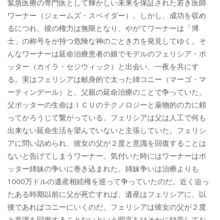
緊急医療の専門医として輝かしい未来を保証された若き医師
ワーナー（ジェームズ・スペイダー）。しかし、成功を収め
るにつれ、彼の権力は無限となり、やがてワーナーは「博
士」の称号をが持つ危険な神のごとき力を発見してゆく。そ
んなワーナーは延命治療患者の娘でモデルのフェリシア・ポ
ッター（カイラ・セジウィック）と出会い、一夜を共にす
る。実はフェリシアは献身的で太った姉コニー（マーゴ・マ
ーティンデール）と、父親の延命治療のことで争っていた。
父ポッターの生命はＩＣＵのテクノロジーと薬物的の力に頼
ってかろうじて繋がっている。フェリシアは父は人工で何も
出来ない延命生活を望んでいないと主張していた。フェリシ
アに問い詰められ、彼女の父が２度と意識を回復することは
ないと告げてしまうワーナー。気付いた時にはワーナーはポ
ッター姉妹の争いに巻き込まれた。姉妹争いは治療よりも
1000万ドルの遺産相続権を巡って争っていたのだ。近く迫っ
たある時期以前に父が死亡すれば、遺産はフェリシアに、以
後であればコニーにいくのだ。フェリシアは彼女の父が２度
と意識を回復することないという明言をひそかに録音してお