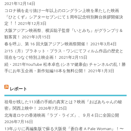
2021年12月14日
コロナ禍を⾛り抜け⼀年以上のロングラン上映を果たした映画
『ひとくず』シアターセブンにて１周年記念特別舞台挨拶開催決
定︕︕
2021年12月3日
大阪アジアン映画祭、横浜聡子監督『いとみち』がグランプリ＆
観客賞！
2021年3月15日
春を呼ぶ、第 16 回大阪アジアン映画祭開催！
2021年3月4日
2/15（月）プラネット・プラス・ワンにてフィルム作品の歴史と
現在をつなぐ特別上映企画！
2021年2月15日
続・2021年YouTube 松本卓也 (シネマ健康会) チャンネルの乱！勝
手にお年玉企画・新作短編10本を無料公開！
2021年1月3日
レポート
祖母が残した113通の手紙の真実とは？映画『おばあちゃんの秘
密』関西上映中！
2026年7月25日
北海道ロケの香港映画『ラブ・ライズ』、９月４日に全国公開
2026年7月16日
13年ぶりに再編集版で蘇る大阪発『蒼白者 A Pale Woman』！〜