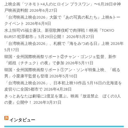
上映企画「ツネモト×4人のヒロイン プラスワン」〜6月28日＠神
戸映画資料館
2026年6月27日
「台湾映画上映会2026」大阪で『あの写真の私たち』上映&トー
クイベント
2026年6月9日
水上恒司VS福士蒼汰、新宿歌舞伎町で肉弾戦！!映画『TOKYO
BURST-犯罪都市-』5月29日公開！
2026年5月27日
「台湾映画上映会2026」、札幌で『海をみつめる日』上映
2026年
5月17日
韓国・全州国際映画祭リポート②チャン・ゴンジェ監督、新作
『紙杻（チチュク）の夜』で参加
2026年5月11日
韓国・全州国際映画祭リポート①アン・ソンギ特集上映、「眠る
男」小栗康平監督も登壇
2026年5月10日
「台湾映画上映会2026」、日本初上映10作品 5月16日の北海道を
皮切りに全国5都市で
2026年4月28日
きっとあなたは劇場に2度足を運ぶ。映画『放送禁止 ぼくの3人
の妻』公開中！
2026年3月31日
インタビュー