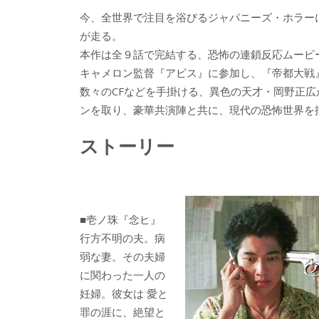
e
itt
e
k
今、全世界で注目を浴びるジャパニーズ・ホラー
b
er
a
が走る。
o
o
本作は全９話で完結する、恐怖の連鎖反応ムービ
o
キャメロン監督『アビス』に参加し、『帝都大戦
数々のCFなどを手掛ける、異色の天才・岡野正広
k
ンを取り、豪華共演陣と共に、現代の恐怖世界を
ストーリー
■壱ノ珠『念ヒ』
行方不明の夫。病
弱な妻。その夫婦
に関わった一人の
妊婦。彼女は 愛と
罪の涯に、絶望と