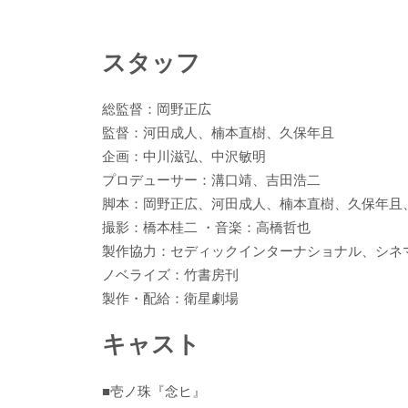
スタッフ
総監督：岡野正広
監督：河田成人、楠本直樹、久保年且
企画：中川滋弘、中沢敏明
プロデューサー：溝口靖、吉田浩二
脚本：岡野正広、河田成人、楠本直樹、久保年且
撮影：橋本桂二 ・音楽：高橋哲也
製作協力：セディックインターナショナル、シネ
ノベライズ：竹書房刊
製作・配給：衛星劇場
キャスト
■壱ノ珠『念ヒ』