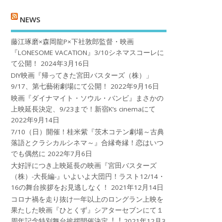
NEWS
藤江琢磨×森岡龍P×下社敦郎監督・映画
『LONESOME VACATION』3/10シネマスコーレに
て公開！
2024年3月16日
DIY映画『帰ってきた宮田バスターズ（株）」
9/17、第七藝術劇場にて公開！
2022年9月16日
映画『ダイナマイト・ソウル・バンビ』まさかの
上映延長決定、9/23まで！新宿K’s cinemaにて
2022年9月14日
7/10（日）開催！桂米紫『茨木コテン劇場～古典
落語とクラシカルシネマ～』合縁奇縁！恋はいつ
でも偶然に
2022年7月6日
大好評につき上映延長の映画『宮田バスターズ
（株）-大長編-』いよいよ大団円！ラスト12/14・
16の舞台挨拶をお見逃しなく！
2021年12月14日
コロナ禍を⾛り抜け⼀年以上のロングラン上映を
果たした映画『ひとくず』シアターセブンにて１
周年記念特別舞台挨拶開催決定︕︕
2021年12月3