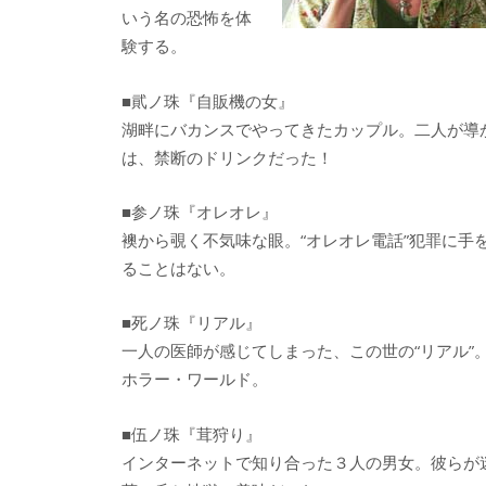
いう名の恐怖を体
験する。
■貮ノ珠『自販機の女』
湖畔にバカンスでやってきたカップル。二人が導
は、禁断のドリンクだった！
■参ノ珠『オレオレ』
襖から覗く不気味な眼。“オレオレ電話”犯罪に手
ることはない。
■死ノ珠『リアル』
一人の医師が感じてしまった、この世の“リアル”
ホラー・ワールド。
■伍ノ珠『茸狩り』
インターネットで知り合った３人の男女。彼らが