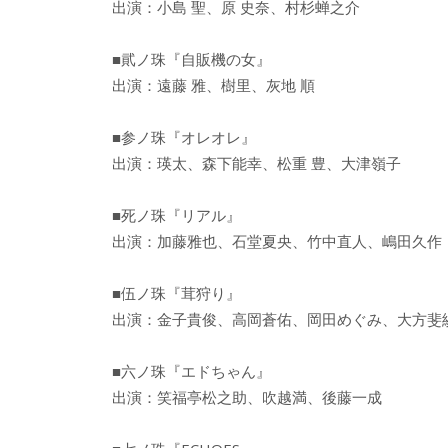
出演：小島 聖、原 史奈、村杉蝉之介
■貮ノ珠『自販機の女』
出演：遠藤 雅、樹里、灰地 順
■参ノ珠『オレオレ』
出演：瑛太、森下能幸、松重 豊、大津嶺子
■死ノ珠『リアル』
出演：加藤雅也、石堂夏央、竹中直人、嶋田久作
■伍ノ珠『茸狩り』
出演：金子貴俊、高岡蒼佑、岡田めぐみ、大方斐
■六ノ珠『エドちゃん』
出演：笑福亭松之助、吹越満、後藤一成