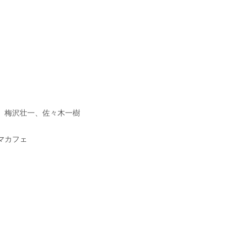
、梅沢壮一、佐々木一樹
マカフェ