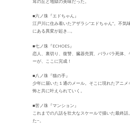
茸の丘と地獄の美味だった。
■六ノ珠『エドちゃん』
江戸川に住み着いたアザラシ“エドちゃん”。不気
にある異変が起き…。
■七ノ珠『ECHOES』
恋人、裏切り、復讐、臓器売買、バラバラ死体、
ーが、ここに完成！
■八ノ珠『猫の手』
少年に届いた１通のメール。そこに現れたアニメキ
怖と共に叶えられていく。
■苦ノ珠『マンション』
これまでの八話を壮大なスケールで描いた最終話
た−。