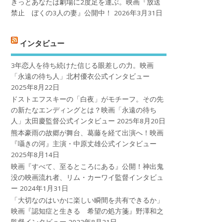
きっとあなたは劇場に2度足を運ぶ。映画『放送
禁止 ぼくの3人の妻』公開中！
2026年3月31日
インタビュー
3年恋人を待ち続けた信じる眼差しの力。映画
「永遠の待ち人」北村優衣公式インタビュー
2025年8月22日
ドストエフスキーの「白夜」がモチーフ。その先
の新たなエンディングとは？映画「永遠の待ち
人」太田慶監督公式インタビュー
2025年8月20日
熊本豪雨の故郷が舞台、葛藤を経て出演へ！映画
『囁きの河』主演・中原丈雄公式インタビュー
2025年8月14日
映画『すべて、至るところにある』公開！神出鬼
没の映画流れ者、リム・カーワイ監督インタビュ
ー
2024年1月31日
「大切なのはいかに楽しい瞬間を共有できるか」
映画『認知症と生きる 希望の処方箋』野澤和之