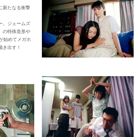
に新たなる衝撃
ー。ジェームズ
』の特殊造形や
が始めてメガホ
描き出す！