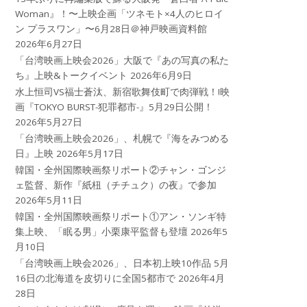
Woman』！〜上映企画「ツネモト×4人のヒロイ
ン プラスワン」〜6月28日＠神戸映画資料館
2026年6月27日
「台湾映画上映会2026」大阪で『あの写真の私た
ち』上映&トークイベント
2026年6月9日
水上恒司VS福士蒼汰、新宿歌舞伎町で肉弾戦！!映
画『TOKYO BURST-犯罪都市-』5月29日公開！
2026年5月27日
「台湾映画上映会2026」、札幌で『海をみつめる
日』上映
2026年5月17日
韓国・全州国際映画祭リポート②チャン・ゴンジ
ェ監督、新作『紙杻（チチュク）の夜』で参加
2026年5月11日
韓国・全州国際映画祭リポート①アン・ソンギ特
集上映、「眠る男」小栗康平監督も登壇
2026年5
月10日
「台湾映画上映会2026」、日本初上映10作品 5月
16日の北海道を皮切りに全国5都市で
2026年4月
28日