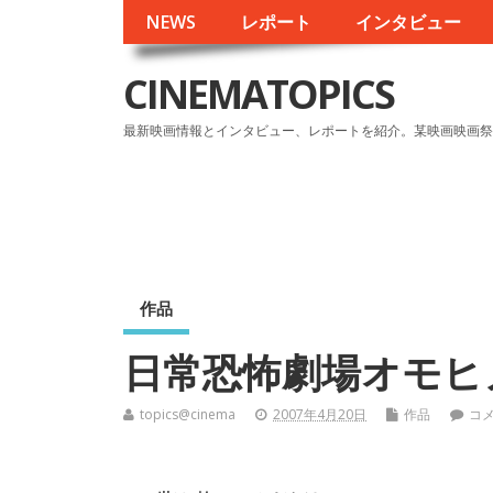
NEWS
レポート
インタビュー
CINEMATOPICS
最新映画情報とインタビュー、レポートを紹介。某映画映画祭
作品
日常恐怖劇場オモヒ
topics@cinema
2007年4月20日
作品
コ