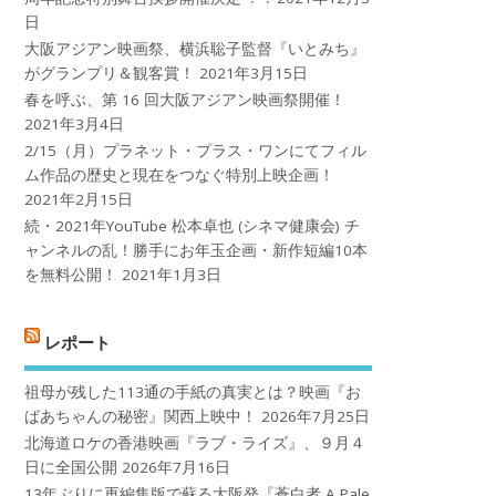
日
大阪アジアン映画祭、横浜聡子監督『いとみち』
がグランプリ＆観客賞！
2021年3月15日
春を呼ぶ、第 16 回大阪アジアン映画祭開催！
2021年3月4日
2/15（月）プラネット・プラス・ワンにてフィル
ム作品の歴史と現在をつなぐ特別上映企画！
2021年2月15日
続・2021年YouTube 松本卓也 (シネマ健康会) チ
ャンネルの乱！勝手にお年玉企画・新作短編10本
を無料公開！
2021年1月3日
レポート
祖母が残した113通の手紙の真実とは？映画『お
ばあちゃんの秘密』関西上映中！
2026年7月25日
北海道ロケの香港映画『ラブ・ライズ』、９月４
日に全国公開
2026年7月16日
13年ぶりに再編集版で蘇る大阪発『蒼白者 A Pale