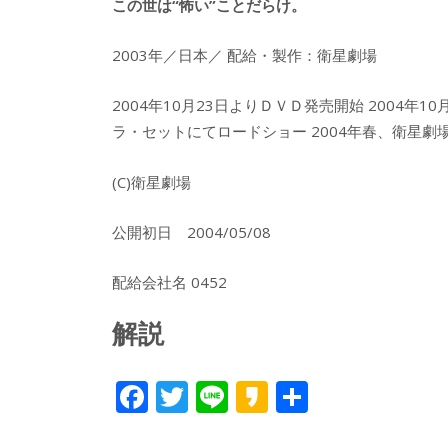
この世は“怖い”ことだらけ。
2003年／日本／ 配給・製作：衛星劇場
2004年10月23日よりＤＶＤ発売開始 2004年1
ラ・セットにてロードショー 2004年春、衛星劇
(C)衛星劇場
公開初日 2004/05/08
配給会社名 0452
解説
F
T
Li
K
共
ac
w
n
a
有