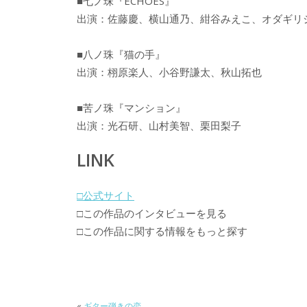
■七ノ珠『ECHOES』
出演：佐藤慶、横山通乃、紺谷みえこ、オダギリ
■八ノ珠『猫の手』
出演：栩原楽人、小谷野謙太、秋山拓也
■苦ノ珠『マンション』
出演：光石研、山村美智、栗田梨子
LINK
□公式サイト
□この作品のインタビューを見る
□この作品に関する情報をもっと探す
«
ギター弾きの恋