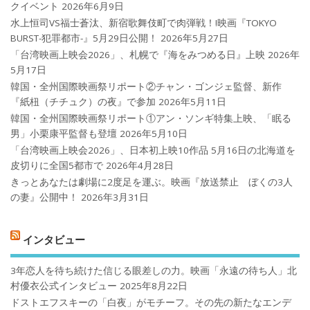
クイベント
2026年6月9日
水上恒司VS福士蒼汰、新宿歌舞伎町で肉弾戦！!映画『TOKYO
BURST-犯罪都市-』5月29日公開！
2026年5月27日
「台湾映画上映会2026」、札幌で『海をみつめる日』上映
2026年
5月17日
韓国・全州国際映画祭リポート②チャン・ゴンジェ監督、新作
『紙杻（チチュク）の夜』で参加
2026年5月11日
韓国・全州国際映画祭リポート①アン・ソンギ特集上映、「眠る
男」小栗康平監督も登壇
2026年5月10日
「台湾映画上映会2026」、日本初上映10作品 5月16日の北海道を
皮切りに全国5都市で
2026年4月28日
きっとあなたは劇場に2度足を運ぶ。映画『放送禁止 ぼくの3人
の妻』公開中！
2026年3月31日
インタビュー
3年恋人を待ち続けた信じる眼差しの力。映画「永遠の待ち人」北
村優衣公式インタビュー
2025年8月22日
ドストエフスキーの「白夜」がモチーフ。その先の新たなエンデ