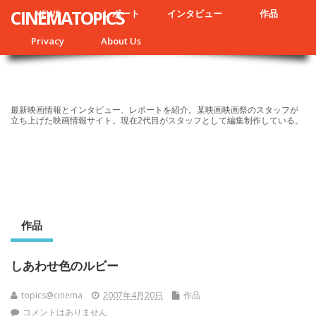
CINEMATOPICS
NEWS
レポート
インタビュー
作品
Privacy
About Us
最新映画情報とインタビュー、レポートを紹介。某映画映画祭のスタッフが
立ち上げた映画情報サイト。現在2代目がスタッフとして編集制作している。
作品
しあわせ色のルビー
topics@cinema
2007年4月20日
作品
コメントはありません