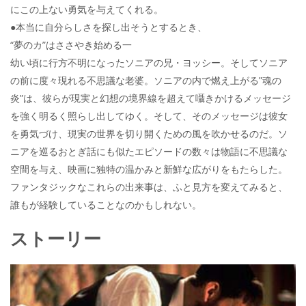
にこの上ない勇気を与えてくれる。
●本当に自分らしさを探し出そうとするとき、
“夢のカ”はささやき始める一
幼い頃に行方不明になったソニアの兄・ヨッシー。そしてソニア
の前に度々現れる不思議な老婆。ソニアの内で燃え上がる”魂の
炎”は、彼らが現実と幻想の境界線を超えて囁きかけるメッセージ
を強く明るく照らし出してゆく。そして、そのメッセージは彼女
を勇気づけ、現実の世界を切り開くための風を吹かせるのだ。ソ
ニアを巡るおとぎ話にも似たエピソードの数々は物語に不思議な
空間を与え、映画に独特の温かみと新鮮な広がりをもたらした。
ファンタジックなこれらの出来事は、ふと見方を変えてみると、
誰もが経験していることなのかもしれない。
ストーリー