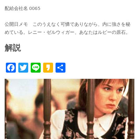
配給会社名 0065
公開日メモ このうえなく可憐でありながら、内に強さを秘
めている。レニー・ゼルウィガー、あなたはルビーの原石。
解説
F
T
Li
K
共
ac
w
n
a
有
e
itt
e
k
b
er
a
o
o
o
k