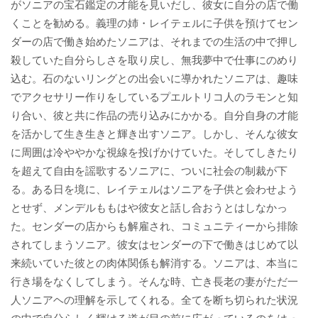
がソニアの宝石鑑定の才能を見いだし、彼女に自分の店で働
くことを勧める。義理の姉・レイテェルに子供を預けてセン
ダーの店で働き始めたソニアは、それまでの生活の中で押し
殺していた自分らしさを取り戻し、無我夢中で仕事にのめり
込む。石のないリングとの出会いに導かれたソニアは、趣味
でアクセサリー作りをしているプエルトリコ人のラモンと知
り合い、彼と共に作品の売り込みにかかる。自分自身の才能
を活かして生き生きと輝き出すソニア。しかし、そんな彼女
に周囲は冷ややかな視線を投げかけていた。そしてしきたり
を超えて自由を謡歌するソニアに、ついに社会の制裁が下
る。ある日を境に、レイテェルはソニアを子供と会わせよう
とせず、メンデルももはや彼女と話し合おうとはしなかっ
た。センダーの店からも解雇され、コミュニティーから排除
されてしまうソニア。彼女はセンダーの下で働きはじめて以
来続いていた彼との肉体関係も解消する。ソニアは、本当に
行き場をなくしてしまう。そんな時、亡き長老の妻がただ一
人ソニアヘの理解を示してくれる。全てを断ち切られた状況