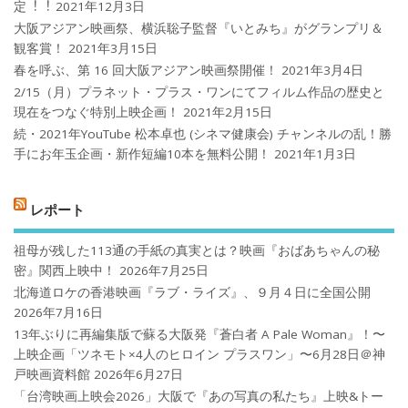
定︕︕
2021年12月3日
大阪アジアン映画祭、横浜聡子監督『いとみち』がグランプリ＆
観客賞！
2021年3月15日
春を呼ぶ、第 16 回大阪アジアン映画祭開催！
2021年3月4日
2/15（月）プラネット・プラス・ワンにてフィルム作品の歴史と
現在をつなぐ特別上映企画！
2021年2月15日
続・2021年YouTube 松本卓也 (シネマ健康会) チャンネルの乱！勝
手にお年玉企画・新作短編10本を無料公開！
2021年1月3日
レポート
祖母が残した113通の手紙の真実とは？映画『おばあちゃんの秘
密』関西上映中！
2026年7月25日
北海道ロケの香港映画『ラブ・ライズ』、９月４日に全国公開
2026年7月16日
13年ぶりに再編集版で蘇る大阪発『蒼白者 A Pale Woman』！〜
上映企画「ツネモト×4人のヒロイン プラスワン」〜6月28日＠神
戸映画資料館
2026年6月27日
「台湾映画上映会2026」大阪で『あの写真の私たち』上映&トー