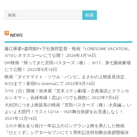
NEWS
藤江琢磨×森岡龍P×下社敦郎監督・映画『LONESOME VACATION』
3/10シネマスコーレにて公開！
2024年3月16日
DIY映画『帰ってきた宮田バスターズ（株）」9/17、第七藝術劇場
にて公開！
2022年9月16日
映画『ダイナマイト・ソウル・バンビ』まさかの上映延長決定、
9/23まで！新宿K’s cinemaにて
2022年9月14日
7/10（日）開催！桂米紫『茨木コテン劇場～古典落語とクラシカ
ルシネマ～』合縁奇縁！恋はいつでも偶然に
2022年7月6日
大好評につき上映延長の映画『宮田バスターズ（株）-大長編-』い
よいよ大団円！ラスト12/14・16の舞台挨拶をお見逃しなく！
2021年12月14日
コロナ禍を⾛り抜け⼀年以上のロングラン上映を果たした映画
『ひとくず』シアターセブンにて１周年記念特別舞台挨拶開催決