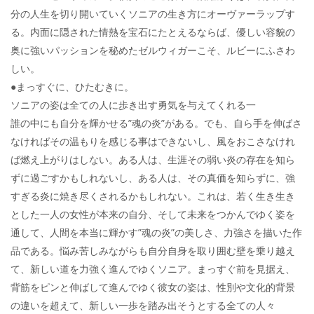
分の人生を切り開いていくソニアの生き方にオーヴァーラップす
る。内面に隠された情熱を宝石にたとえるならば、優しい容貌の
奥に強いパッションを秘めたゼルウィガーこそ、ルビーにふさわ
しい。
●まっすぐに、ひたむきに。
ソニアの姿は全ての人に歩き出す勇気を与えてくれる一
誰の中にも自分を輝かせる”魂の炎”がある。でも、自ら手を伸ばさ
なければその温もりを感じる事はできないし、風をおこさなけれ
ば燃え上がりはしない。ある人は、生涯その弱い炎の存在を知ら
ずに過ごすかもしれないし、ある人は、その真価を知らずに、強
すぎる炎に焼き尽くされるかもしれない。これは、若く生き生き
とした一人の女性が本来の自分、そして未来をつかんでゆく姿を
通して、人間を本当に輝かす”魂の炎”の美しさ、力強さを描いた作
品である。悩み苦しみながらも自分自身を取り囲む壁を乗り越え
て、新しい道を力強く進んでゆくソニア。まっすぐ前を見据え、
背筋をピンと伸ばして進んでゆく彼女の姿は、性別や文化的背景
の違いを超えて、新しい一歩を踏み出そうとする全ての人々