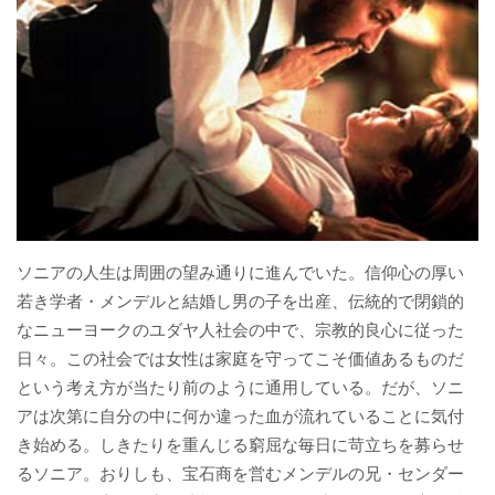
ソニアの人生は周囲の望み通りに進んでいた。信仰心の厚い
若き学者・メンデルと結婚し男の子を出産、伝統的で閉鎖的
なニューヨークのユダヤ人社会の中で、宗教的良心に従った
日々。この社会では女性は家庭を守ってこそ価値あるものだ
という考え方が当たり前のように通用している。だが、ソニ
アは次第に自分の中に何か違った血が流れていることに気付
き始める。しきたりを重んじる窮屈な毎日に苛立ちを募らせ
るソニア。おりしも、宝石商を営むメンデルの兄・センダー