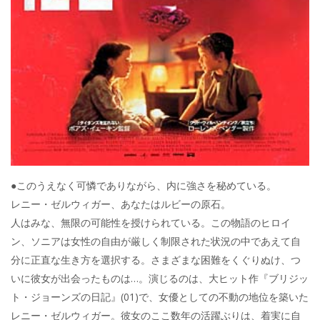
●このうえなく可憐でありながら、内に強さを秘めている。
レニー・ゼルウィガー、あなたはルビーの原石。
人はみな、無限の可能性を授けられている。この物語のヒロイ
ン、ソニアは女性の自由が厳しく制限された状況の中であえて自
分に正直な生き方を選択する。さまざまな困難をくぐりぬけ、つ
いに彼女が出会ったものは…。演じるのは、大ヒット作『ブリジッ
ト・ジョーンズの日記』(01)で、女優としての不動の地位を築いた
レニー・ゼルウィガー。彼女のここ数年の活躍ぶりは、着実に自