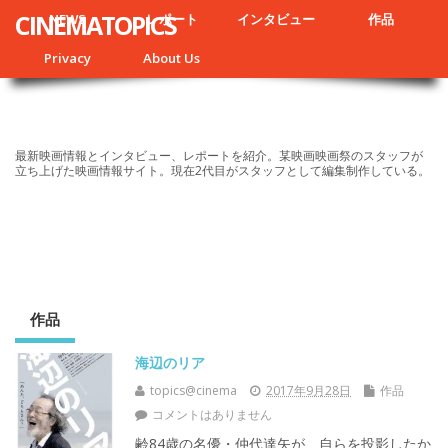
CINEMATOPICS
NEWS
レポート
インタビュー
作品
Privacy
About Us
最新映画情報とインタビュー、レポートを紹介。某映画映画祭のスタッフが
立ち上げた映画情報サイト。現在2代目がスタッフとして編集制作している。
作品
海辺のリア
topics@cinema
2017年9月28日
作品
コメントはありません
齢84歳の名優・仲代達矢が、自らを投影したか