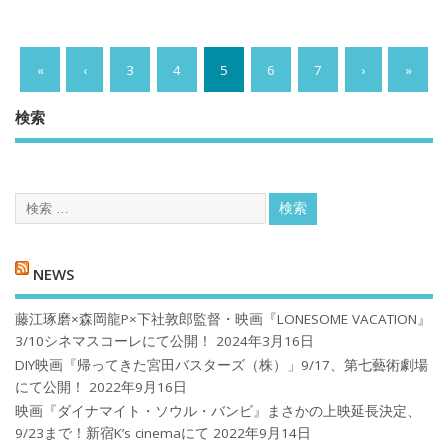
«
‹
3
4
5
6
7
›
»
検索
NEWS
藤江琢磨×森岡龍P×下社敦郎監督・映画『LONESOME VACATION』
3/10シネマスコーレにて公開！
2024年3月16日
DIY映画『帰ってきた宮田バスターズ（株）」9/17、第七藝術劇場
にて公開！
2022年9月16日
映画『ダイナマイト・ソウル・バンビ』まさかの上映延長決定、
9/23まで！新宿K’s cinemaにて
2022年9月14日