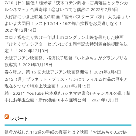
7/10（日）開催！桂米紫『茨木コテン劇場～古典落語とクラシカ
ルシネマ～』合縁奇縁！恋はいつでも偶然に
2022年7月6日
大好評につき上映延長の映画『宮田バスターズ（株）-大長編-』い
よいよ大団円！ラスト12/14・16の舞台挨拶をお見逃しなく！
2021年12月14日
コロナ禍を⾛り抜け⼀年以上のロングラン上映を果たした映画
『ひとくず』シアターセブンにて１周年記念特別舞台挨拶開催決
定︕︕
2021年12月3日
大阪アジアン映画祭、横浜聡子監督『いとみち』がグランプリ＆
観客賞！
2021年3月15日
春を呼ぶ、第 16 回大阪アジアン映画祭開催！
2021年3月4日
2/15（月）プラネット・プラス・ワンにてフィルム作品の歴史と
現在をつなぐ特別上映企画！
2021年2月15日
続・2021年YouTube 松本卓也 (シネマ健康会) チャンネルの乱！勝
手にお年玉企画・新作短編10本を無料公開！
2021年1月3日
レポート
祖母が残した113通の手紙の真実とは？映画『おばあちゃんの秘