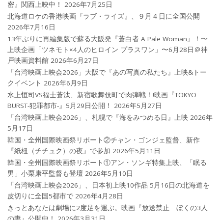
密』関西上映中！
2026年7月25日
北海道ロケの香港映画『ラブ・ライズ』、９月４日に全国公開
2026年7月16日
13年ぶりに再編集版で蘇る大阪発『蒼白者 A Pale Woman』！〜
上映企画「ツネモト×4人のヒロイン プラスワン」〜6月28日＠神
戸映画資料館
2026年6月27日
「台湾映画上映会2026」大阪で『あの写真の私たち』上映&トー
クイベント
2026年6月9日
水上恒司VS福士蒼汰、新宿歌舞伎町で肉弾戦！!映画『TOKYO
BURST-犯罪都市-』5月29日公開！
2026年5月27日
「台湾映画上映会2026」、札幌で『海をみつめる日』上映
2026年
5月17日
韓国・全州国際映画祭リポート②チャン・ゴンジェ監督、新作
『紙杻（チチュク）の夜』で参加
2026年5月11日
韓国・全州国際映画祭リポート①アン・ソンギ特集上映、「眠る
男」小栗康平監督も登壇
2026年5月10日
「台湾映画上映会2026」、日本初上映10作品 5月16日の北海道を
皮切りに全国5都市で
2026年4月28日
きっとあなたは劇場に2度足を運ぶ。映画『放送禁止 ぼくの3人
の妻』公開中！
2026年3月31日