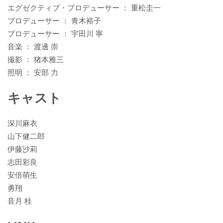
エグゼクティブ・プロデューサー ： 重松圭一
k
プロデューサー ： 青木裕子
プロデューサー ： 宇田川 寧
音楽 ： 渡邊 崇
撮影 ： 猪本雅三
照明 ： 安部 力
キャスト
深川麻衣
山下健二郎
伊藤沙莉
志田彩良
安倍萌生
勇翔
音月 桂