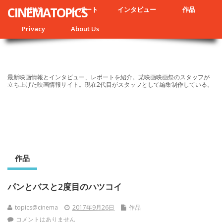
CINEMATOPICS
NEWS
レポート
インタビュー
作品
Privacy
About Us
最新映画情報とインタビュー、レポートを紹介。某映画映画祭のスタッフが
立ち上げた映画情報サイト。現在2代目がスタッフとして編集制作している。
作品
パンとバスと2度目のハツコイ
topics@cinema
2017年9月26日
作品
コメントはありません