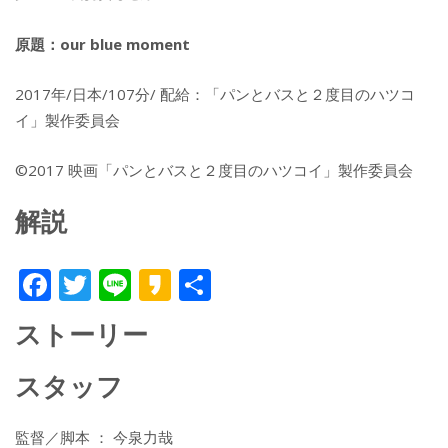
原題：our blue moment
2017年/日本/107分/ 配給：「パンとバスと２度目のハツコ
イ」製作委員会
©2017 映画「パンとバスと２度目のハツコイ」製作委員会
解説
F
T
Li
K
共
ac
w
n
a
有
ストーリー
e
itt
e
k
b
er
a
スタッフ
o
o
o
監督／脚本 ： 今泉力哉