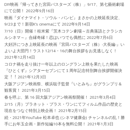
DIY映画『帰ってきた宮田バスターズ（株）」9/17、第七藝術劇場
にて公開！
2022年9月16日
映画『ダイナマイト・ソウル・バンビ』まさかの上映延長決定、
9/23まで！新宿K’s cinemaにて
2022年9月14日
7/10（日）開催！桂米紫『茨木コテン劇場～古典落語とクラシカ
ルシネマ～』合縁奇縁！恋はいつでも偶然に
2022年7月6日
大好評につき上映延長の映画『宮田バスターズ（株）-大長編-』い
よいよ大団円！ラスト12/14・16の舞台挨拶をお見逃しなく！
2021年12月14日
コロナ禍を⾛り抜け⼀年以上のロングラン上映を果たした映画
『ひとくず』シアターセブンにて１周年記念特別舞台挨拶開催決
定︕︕
2021年12月3日
大阪アジアン映画祭、横浜聡子監督『いとみち』がグランプリ＆
観客賞！
2021年3月15日
春を呼ぶ、第 16 回大阪アジアン映画祭開催！
2021年3月4日
2/15（月）プラネット・プラス・ワンにてフィルム作品の歴史と
現在をつなぐ特別上映企画！
2021年2月15日
続・2021年YouTube 松本卓也 (シネマ健康会) チャンネルの乱！勝
手にお年玉企画・新作短編10本を無料公開！
2021年1月3日