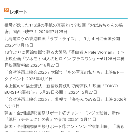
レポート
祖母が残した113通の手紙の真実とは？映画『おばあちゃんの秘
密』関西上映中！
2026年7月25日
北海道ロケの香港映画『ラブ・ライズ』、９月４日に全国公開
2026年7月16日
13年ぶりに再編集版で蘇る大阪発『蒼白者 A Pale Woman』！〜
上映企画「ツネモト×4人のヒロイン プラスワン」〜6月28日＠神
戸映画資料館
2026年6月27日
「台湾映画上映会2026」大阪で『あの写真の私たち』上映&トー
クイベント
2026年6月9日
水上恒司VS福士蒼汰、新宿歌舞伎町で肉弾戦！!映画『TOKYO
BURST-犯罪都市-』5月29日公開！
2026年5月27日
「台湾映画上映会2026」、札幌で『海をみつめる日』上映
2026年
5月17日
韓国・全州国際映画祭リポート②チャン・ゴンジェ監督、新作
『紙杻（チチュク）の夜』で参加
2026年5月11日
韓国・全州国際映画祭リポート①アン・ソンギ特集上映、「眠る