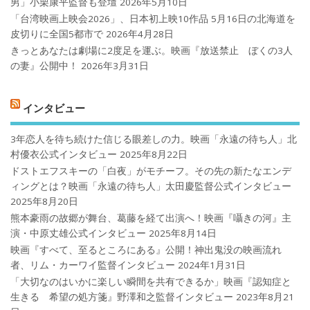
男」小栗康平監督も登壇
2026年5月10日
「台湾映画上映会2026」、日本初上映10作品 5月16日の北海道を
皮切りに全国5都市で
2026年4月28日
きっとあなたは劇場に2度足を運ぶ。映画『放送禁止 ぼくの3人
の妻』公開中！
2026年3月31日
インタビュー
3年恋人を待ち続けた信じる眼差しの力。映画「永遠の待ち人」北
村優衣公式インタビュー
2025年8月22日
ドストエフスキーの「白夜」がモチーフ。その先の新たなエンデ
ィングとは？映画「永遠の待ち人」太田慶監督公式インタビュー
2025年8月20日
熊本豪雨の故郷が舞台、葛藤を経て出演へ！映画『囁きの河』主
演・中原丈雄公式インタビュー
2025年8月14日
映画『すべて、至るところにある』公開！神出鬼没の映画流れ
者、リム・カーワイ監督インタビュー
2024年1月31日
「大切なのはいかに楽しい瞬間を共有できるか」映画『認知症と
生きる 希望の処方箋』野澤和之監督インタビュー
2023年8月21