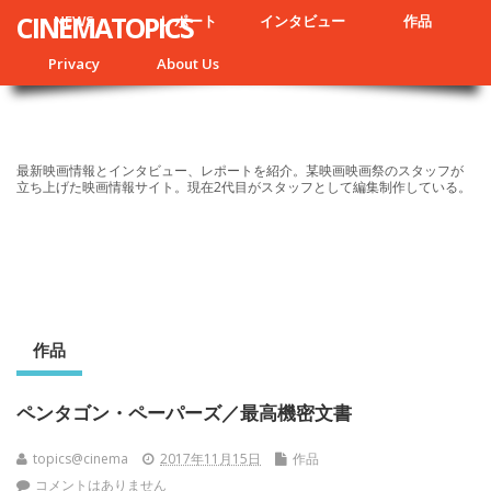
CINEMATOPICS
NEWS
レポート
インタビュー
作品
Privacy
About Us
最新映画情報とインタビュー、レポートを紹介。某映画映画祭のスタッフが
立ち上げた映画情報サイト。現在2代目がスタッフとして編集制作している。
作品
​ペンタゴン・ペーパーズ／​最高機密文書
topics@cinema
2017年11月15日
作品
コメントはありません