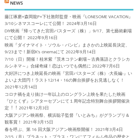
NEWS
藤江琢磨×森岡龍P×下社敦郎監督・映画『LONESOME VACATION』
3/10シネマスコーレにて公開！
2024年3月16日
DIY映画『帰ってきた宮田バスターズ（株）」9/17、第七藝術劇場
にて公開！
2022年9月16日
映画『ダイナマイト・ソウル・バンビ』まさかの上映延長決定、
9/23まで！新宿K’s cinemaにて
2022年9月14日
7/10（日）開催！桂米紫『茨木コテン劇場～古典落語とクラシカ
ルシネマ～』合縁奇縁！恋はいつでも偶然に
2022年7月6日
大好評につき上映延長の映画『宮田バスターズ（株）-大長編-』い
よいよ大団円！ラスト12/14・16の舞台挨拶をお見逃しなく！
2021年12月14日
コロナ禍を⾛り抜け⼀年以上のロングラン上映を果たした映画
『ひとくず』シアターセブンにて１周年記念特別舞台挨拶開催決
定︕︕
2021年12月3日
大阪アジアン映画祭、横浜聡子監督『いとみち』がグランプリ＆
観客賞！
2021年3月15日
春を呼ぶ、第 16 回大阪アジアン映画祭開催！
2021年3月4日
2/15（月）プラネット・プラス・ワンにてフィルム作品の歴史と