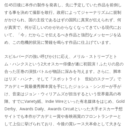
任45日後に本作の製作を発表し、先に予定していた作品を前倒し
する事を決めて撮影を敢行。政府によってジャーナリズムに規制
がかけられ、国の主役であるはずの国民に真実が伝えられず、何
が真実で、何が正しいのかがわからなくなってきている現代にお
いて、「今」だからこそ伝えるべき作品と強烈なメッセージを込
め、この危機的状況に警鐘を鳴らす作品に仕上げています。
スピルバーグの強い呼びかけに応え、メリル・ストリープとト
ム・ハンクスという2大オスカー俳優が遂に初競演！ふたりの息の
合った圧巻の演技バトルが物語に深みを与えます。さらに、脚本
はリズ・ハンナ、そして『スポットライト 世紀のスクープ』で
アカデミー賞最優秀脚本賞を手にしたジョシュ・シンガーが手が
け、音楽はジョン・ウィリアムズが担当するという世界最高の布
陣。すでにVariety紙、Indie Wireといった有名媒体をはじめ、Gold
Derby、Awards Daily、Awards Circuitといった大手オスカー予想
サイトでも本作がアカデミー賞や各映画賞のフロントランナーと
して上位に挙げられており、今後の賞レース大本命として大きな