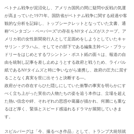
ベトナム戦争が泥沼化し、アメリカ国民の間に疑問や反戦の気運
が高まっていた1971年。国防省がベトナム戦争に関する経過や客
観的な分析を記録し、トップシークレットとなっていた文書、通
称“ペンタゴン・ペーパーズ”の存在をNYタイムズがスクープ。ア
メリカ初の女性新聞発行人として足固めをしようとしていたキャ
サリン・グラハム、そしてその部下である編集主幹ベン・ブラッ
ドリーをはじめとするワシントン・ポスト紙の面々は、報道の自
由を統制し記事を差し止めようとする政府と戦うため、ライバル
紙であるNYタイムズと時に争いながら連携し、政府の圧力に屈す
ることなく真実を世に出そうと決断する―。
政府がその存在すらひた隠しにしていた衝撃の事実を明らかにす
べく立ち上がった実在の人物たちの姿を追う本作は、立場を超え
た熱い信念や絆、それぞれの思惑や葛藤が描かれ、何層にも重な
るほど厚く、緊張とスピード感溢れるドラマが展開していきま
す。
スピルバーグは「今、撮るべき作品」として、トランプ大統領就