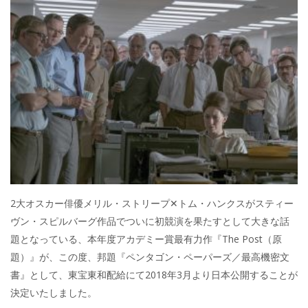
e
itt
e
k
b
er
a
o
o
o
k
2大オスカー俳優メリル・ストリープ✕トム・ハンクスがスティー
ヴン・スピルバーグ作品でついに初競演を果たすとして大きな話
題となっている、本年度アカデミー賞最有力作『The Post（原
題）』が、この度、邦題『ペンタゴン・ペーパーズ／最高機密文
書』として、東宝東和配給にて2018年3月より日本公開することが
決定いたしました。