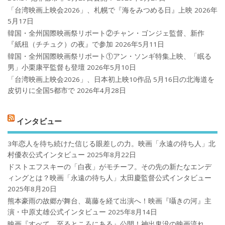
「台湾映画上映会2026」、札幌で『海をみつめる日』上映
2026年
5月17日
韓国・全州国際映画祭リポート②チャン・ゴンジェ監督、新作
『紙杻（チチュク）の夜』で参加
2026年5月11日
韓国・全州国際映画祭リポート①アン・ソンギ特集上映、「眠る
男」小栗康平監督も登壇
2026年5月10日
「台湾映画上映会2026」、日本初上映10作品 5月16日の北海道を
皮切りに全国5都市で
2026年4月28日
インタビュー
3年恋人を待ち続けた信じる眼差しの力。映画「永遠の待ち人」北
村優衣公式インタビュー
2025年8月22日
ドストエフスキーの「白夜」がモチーフ。その先の新たなエンデ
ィングとは？映画「永遠の待ち人」太田慶監督公式インタビュー
2025年8月20日
熊本豪雨の故郷が舞台、葛藤を経て出演へ！映画『囁きの河』主
演・中原丈雄公式インタビュー
2025年8月14日
映画『すべて、至るところにある』公開！神出鬼没の映画流れ