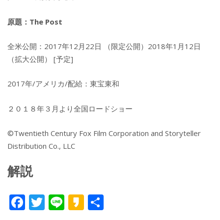
原題：The ​Post
全米公開：2017年12月22日 （限定公開）2018年1月12日
（拡大公開） [予定]
2017年/アメリカ/配給：東宝東和
２０１８年３月より全国ロードショー
©Twentieth Century Fox Film Corporation and Storyteller
Distribution Co., LLC
解説
F
T
Li
K
共
ac
w
n
a
有