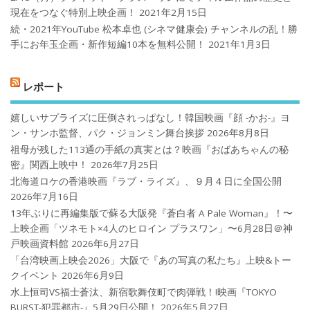
現在をつなぐ特別上映企画！
2021年2月15日
続・2021年YouTube 松本卓也 (シネマ健康会) チャンネルの乱！勝
手にお年玉企画・新作短編10本を無料公開！
2021年1月3日
レポート
嬉しいサプライズに圧倒されっぱなし！韓国映画『顔 -かお-』ヨ
ン・サンホ監督、パク・ジョンミン舞台挨拶
2026年8月8日
祖母が残した113通の手紙の真実とは？映画『おばあちゃんの秘
密』関西上映中！
2026年7月25日
北海道ロケの香港映画『ラブ・ライズ』、９月４日に全国公開
2026年7月16日
13年ぶりに再編集版で蘇る大阪発『蒼白者 A Pale Woman』！〜
上映企画「ツネモト×4人のヒロイン プラスワン」〜6月28日＠神
戸映画資料館
2026年6月27日
「台湾映画上映会2026」大阪で『あの写真の私たち』上映&トー
クイベント
2026年6月9日
水上恒司VS福士蒼汰、新宿歌舞伎町で肉弾戦！!映画『TOKYO
BURST-犯罪都市-』5月29日公開！
2026年5月27日