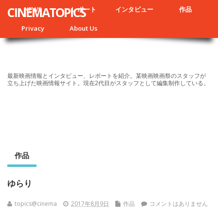
CINEMATOPICS
NEWS
レポート
インタビュー
作品
Privacy
About Us
最新映画情報とインタビュー、レポートを紹介。某映画映画祭のスタッフが
立ち上げた映画情報サイト。現在2代目がスタッフとして編集制作している。
作品
ゆらり
topics@cinema
2017年8月9日
作品
コメントはありません