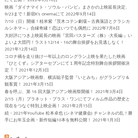
映画『ダイナマイト・ソウル・バンビ』まさかの上映延長決定、
9/23まで！新宿K’s cinemaにて
2022年9月14日
7/10（日）開催！桂米紫『茨木コテン劇場～古典落語とクラシカ
ルシネマ～』合縁奇縁！恋はいつでも偶然に
2022年7月6日
大好評につき上映延長の映画『宮田バスターズ（株）-大長編-』い
よいよ大団円！ラスト12/14・16の舞台挨拶をお見逃しなく！
2021年12月14日
コロナ禍を⾛り抜け⼀年以上のロングラン上映を果たした映画
『ひとくず』シアターセブンにて１周年記念特別舞台挨拶開催決
定︕︕
2021年12月3日
大阪アジアン映画祭、横浜聡子監督『いとみち』がグランプリ＆
観客賞！
2021年3月15日
春を呼ぶ、第 16 回大阪アジアン映画祭開催！
2021年3月4日
2/15（月）プラネット・プラス・ワンにてフィルム作品の歴史と
現在をつなぐ特別上映企画！
2021年2月15日
続・2021年YouTube 松本卓也 (シネマ健康会) チャンネルの乱！勝
手にお年玉企画・新作短編10本を無料公開！
2021年1月3日