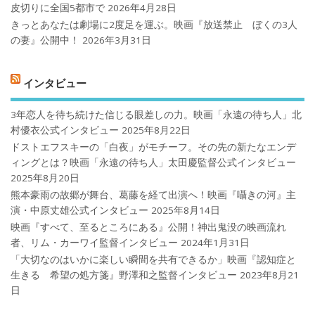
皮切りに全国5都市で
2026年4月28日
きっとあなたは劇場に2度足を運ぶ。映画『放送禁止 ぼくの3人
の妻』公開中！
2026年3月31日
インタビュー
3年恋人を待ち続けた信じる眼差しの力。映画「永遠の待ち人」北
村優衣公式インタビュー
2025年8月22日
ドストエフスキーの「白夜」がモチーフ。その先の新たなエンデ
ィングとは？映画「永遠の待ち人」太田慶監督公式インタビュー
2025年8月20日
熊本豪雨の故郷が舞台、葛藤を経て出演へ！映画『囁きの河』主
演・中原丈雄公式インタビュー
2025年8月14日
映画『すべて、至るところにある』公開！神出鬼没の映画流れ
者、リム・カーワイ監督インタビュー
2024年1月31日
「大切なのはいかに楽しい瞬間を共有できるか」映画『認知症と
生きる 希望の処方箋』野澤和之監督インタビュー
2023年8月21
日