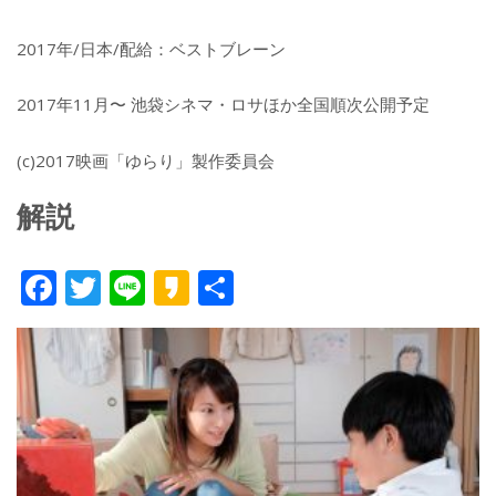
2017年/日本/配給：ベストブレーン
2017年11月〜 池袋シネマ・ロサほか全国順次公開予定
︎(c)2017映画「ゆらり」製作委員会
解説
F
T
Li
K
共
ac
w
n
a
有
e
itt
e
k
b
er
a
o
o
o