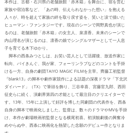
本作は、古都・石川県の老舗旅館「赤木箱」を舞台に、宿を営む
家族や宿泊客など、「あの時、伝えられなかった想い」を抱える
人々が、時を超えて家族の絆を取り戻す姿を、笑いと涙で描いた
ヒューマン・ファンタジーです。現在のシーンで岡野真也が演じ
るのは、老舗旅館「赤木箱」の女主人、泉凛香。未来のシーンで
内山理名が演じるのは、凛香の娘でシングルマザーとして一人息
子を育てる木下ゆかり。
脚本の西条みつとしは、お笑い芸人として活躍後、放送作家に
転向、バイきんぐ、我が家、フォーリンラブなどのコントを手掛
ける一方、自身の劇団TAIYO MAGIC FILMを主宰。齊藤工初監督
『blank13』の脚本や劇作家競作による話題の深夜ドラマ「下北沢
ダイハード」（TX）で筆頭を飾り、三谷幸喜、宮藤官九郎、西田
征史らに続く、演劇界第四の才能として最注目のクリエイターで
す。13年、15年に上演して好評を博した同劇団の代表作を、西条
自身の脚本で映画化しました。監督は、数々のドラマやMVを手掛
け、本作が劇場映画初監督となる横尾初喜。初演観劇後の興奮冷
めやらぬ中、西条に映画化を熱望した念願のデビュー作となりま
す。