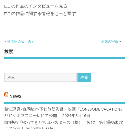
□この作品のインタビューを見る
□この作品に関する情報をもっと探す
«
鈴木家の嘘（仮）
爪先の宇宙
»
検索
NEWS
藤江琢磨×森岡龍P×下社敦郎監督・映画『LONESOME VACATION』
3/10シネマスコーレにて公開！
2024年3月16日
DIY映画『帰ってきた宮田バスターズ（株）」9/17、第七藝術劇場
にて公開！
2022年9月16日