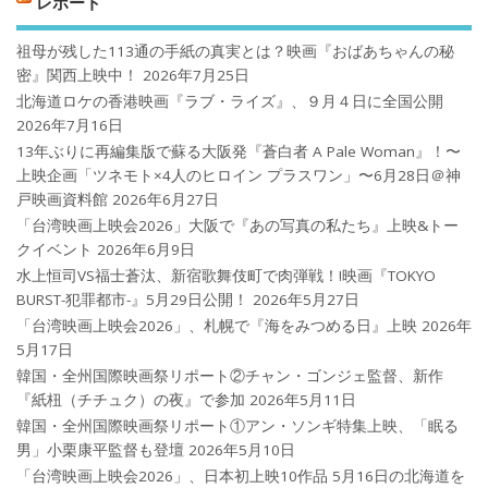
レポート
祖母が残した113通の手紙の真実とは？映画『おばあちゃんの秘
密』関西上映中！
2026年7月25日
北海道ロケの香港映画『ラブ・ライズ』、９月４日に全国公開
2026年7月16日
13年ぶりに再編集版で蘇る大阪発『蒼白者 A Pale Woman』！〜
上映企画「ツネモト×4人のヒロイン プラスワン」〜6月28日＠神
戸映画資料館
2026年6月27日
「台湾映画上映会2026」大阪で『あの写真の私たち』上映&トー
クイベント
2026年6月9日
水上恒司VS福士蒼汰、新宿歌舞伎町で肉弾戦！!映画『TOKYO
BURST-犯罪都市-』5月29日公開！
2026年5月27日
「台湾映画上映会2026」、札幌で『海をみつめる日』上映
2026年
5月17日
韓国・全州国際映画祭リポート②チャン・ゴンジェ監督、新作
『紙杻（チチュク）の夜』で参加
2026年5月11日
韓国・全州国際映画祭リポート①アン・ソンギ特集上映、「眠る
男」小栗康平監督も登壇
2026年5月10日
「台湾映画上映会2026」、日本初上映10作品 5月16日の北海道を