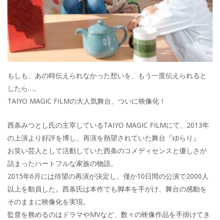
k
もしも、あの時伝えられなかった想いを、もう一度伝えられると
したら…。
TAIYO MAGIC FILMの大人気舞台、ついに映像化！
西条みつとし氏の主宰しているTAIYO MAGIC FILMにて、2013年
の上演より好評を博し、再演を熱望されていた舞台『ゆらり』
お笑い芸人として活動していた西条のコメディセンスと優しさが
詰まったハートフルな家族の物語。
2015年6月には待望の再演が決定し、僅か10日間の公演で2000人
以上を動員した。西条氏は本作でも脚本を手がけ、舞台の感動を
そのままに映像化を実現。
監督を務めるのはドラマやMVなど、数々の映像作品を手掛けてき