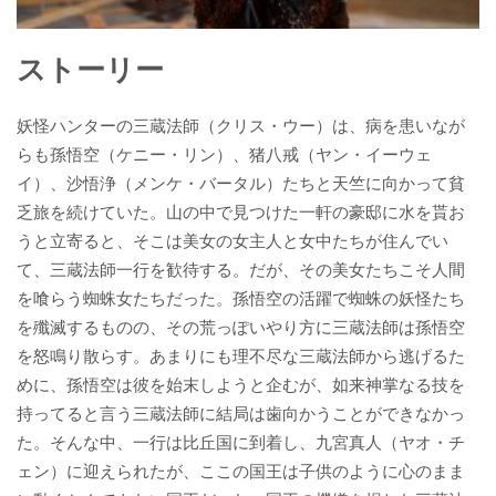
ストーリー
妖怪ハンターの三蔵法師（クリス・ウー）は、病を患いなが
らも孫悟空（ケニー・リン）、猪八戒（ヤン・イーウェ
イ）、沙悟浄（メンケ・バータル）たちと天竺に向かって貧
乏旅を続けていた。山の中で見つけた一軒の豪邸に水を貰お
うと立寄ると、そこは美女の女主人と女中たちが住んでい
て、三蔵法師一行を歓待する。だが、その美女たちこそ人間
を喰らう蜘蛛女たちだった。孫悟空の活躍で蜘蛛の妖怪たち
を殲滅するものの、その荒っぽいやり方に三蔵法師は孫悟空
を怒鳴り散らす。あまりにも理不尽な三蔵法師から逃げるた
めに、孫悟空は彼を始末しようと企むが、如来神掌なる技を
持ってると言う三蔵法師に結局は歯向かうことができなかっ
た。そんな中、一行は比丘国に到着し、九宮真人（ヤオ・チ
ェン）に迎えられたが、ここの国王は子供のように心のまま