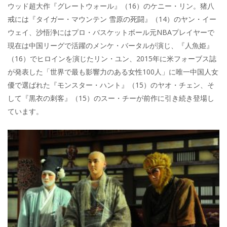
ウッド超大作『グレートウォール』（16）のケニー・リン。猪八
戒には『タイガー・マウンテン 雪原の死闘』（14）のヤン・イー
ウェイ、沙悟浄にはプロ・バスケットボール元NBAプレイヤーで
現在は中国リーグで活躍のメンケ・バータルが演じ、『人魚姫』
（16）でヒロインを演じたリン・ユン、2015年に米フォーブス誌
が発表した「世界で最も影響力のある女性100人」に唯一中国人女
優で選ばれた『モンスター・ハント』（15）のヤオ・チェン、そ
して『黒衣の刺客』（15）のスー・チーが前作に引き続き登場し
ています。