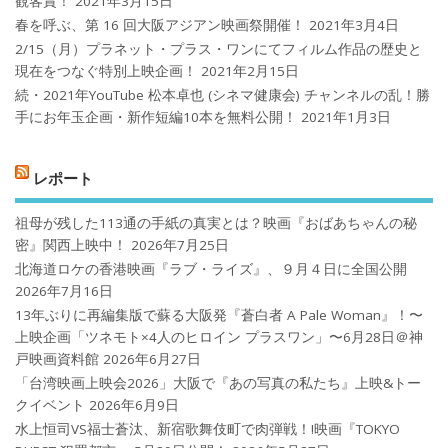
観客賞！
2021年3月15日
春を呼ぶ、第 16 回大阪アジアン映画祭開催！
2021年3月4日
2/15（月）プラネット・プラス・ワンにてフィルム作品の歴史と
現在をつなぐ特別上映企画！
2021年2月15日
続・2021年YouTube 松本卓也 (シネマ健康会) チャンネルの乱！勝
手にお年玉企画・新作短編10本を無料公開！
2021年1月3日
レポート
祖母が残した113通の手紙の真実とは？映画『おばあちゃんの秘
密』関西上映中！
2026年7月25日
北海道ロケの香港映画『ラブ・ライズ』、９月４日に全国公開
2026年7月16日
13年ぶりに再編集版で蘇る大阪発『蒼白者 A Pale Woman』！〜
上映企画「ツネモト×4人のヒロイン プラスワン」〜6月28日＠神
戸映画資料館
2026年6月27日
「台湾映画上映会2026」大阪で『あの写真の私たち』上映&トー
クイベント
2026年6月9日
水上恒司VS福士蒼汰、新宿歌舞伎町で肉弾戦！!映画『TOKYO