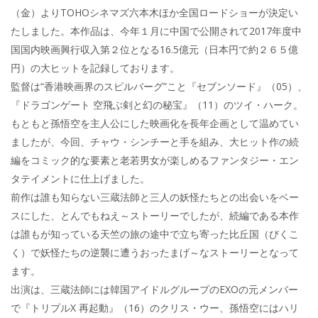
（金）よりTOHOシネマズ六本木ほか全国ロードショーが決定い
たしました。本作品は、今年１月に中国で公開されて2017年度中
国国内映画興行収入第２位となる16.5億元（日本円で約２６５億
円）の大ヒットを記録しております。
監督は“香港映画界のスピルバーグ”こと『セブンソード』（05）、
『ドラゴンゲート 空飛ぶ剣と幻の秘宝』（11）のツイ・ハーク。
もともと孫悟空を主人公にした映画化を長年企画として温めてい
ましたが、今回、チャウ・シンチーと手を組み、大ヒット作の続
編をコミック的な要素と老若男女が楽しめるファンタジー・エン
タテイメントに仕上げました。
前作は誰も知らない三蔵法師と三人の妖怪たちとの出会いをベー
スにした、とんでもねえ～ストーリーでしたが、続編である本作
は誰もが知っている天竺の旅の途中で立ち寄った比丘国（びくこ
く）で妖怪たちの逆襲に遭うおったまげ～なストーリーとなって
ます。
出演は、三蔵法師には韓国アイドルグループのEXOの元メンバー
で『トリプルX 再起動』（16）のクリス・ウー、孫悟空にはハリ