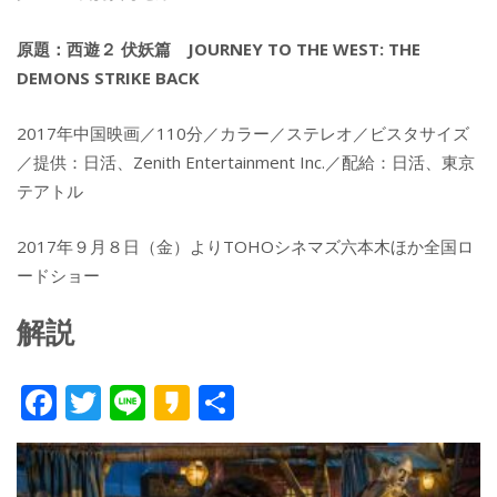
原題：西遊２ 伏妖篇 JOURNEY TO THE WEST: THE
DEMONS STRIKE BACK
2017年中国映画／110分／カラー／ステレオ／ビスタサイズ
／提供：日活、Zenith Entertainment Inc.／配給：日活、東京
テアトル
2017年９月８日（金）よりTOHOシネマズ六本木ほか全国ロ
ードショー
解説
F
T
Li
K
共
ac
w
n
a
有
e
itt
e
k