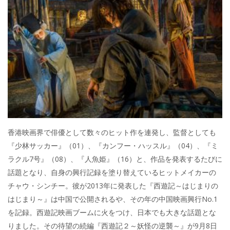
b
er
a
o
o
o
k
香港映画界で俳優として数々のヒット作を連発し、監督としても
『少林サッカー』（01）、『カンフー・ハッスル』（04）、『ミ
ラクル7号』（08）、『人魚姫』（16）と、作品を発表するたびに
話題となり、自身の興行記録を塗り替えているヒットメイカーの
チャウ・シンチー。彼が2013年に発表した『西遊記～はじまりの
はじまり～』は中国で公開されるや、その年の中国映画興行No.1
を記録。西遊記映画ブームに火をつけ、日本でも大きな話題とな
りました。その待望の続編『西遊記２～妖怪の逆襲～』が9月8日