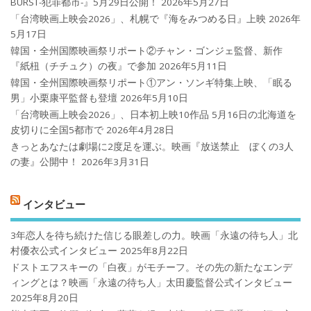
BURST-犯罪都市-』5月29日公開！
2026年5月27日
「台湾映画上映会2026」、札幌で『海をみつめる日』上映
2026年
5月17日
韓国・全州国際映画祭リポート②チャン・ゴンジェ監督、新作
『紙杻（チチュク）の夜』で参加
2026年5月11日
韓国・全州国際映画祭リポート①アン・ソンギ特集上映、「眠る
男」小栗康平監督も登壇
2026年5月10日
「台湾映画上映会2026」、日本初上映10作品 5月16日の北海道を
皮切りに全国5都市で
2026年4月28日
きっとあなたは劇場に2度足を運ぶ。映画『放送禁止 ぼくの3人
の妻』公開中！
2026年3月31日
インタビュー
3年恋人を待ち続けた信じる眼差しの力。映画「永遠の待ち人」北
村優衣公式インタビュー
2025年8月22日
ドストエフスキーの「白夜」がモチーフ。その先の新たなエンデ
ィングとは？映画「永遠の待ち人」太田慶監督公式インタビュー
2025年8月20日