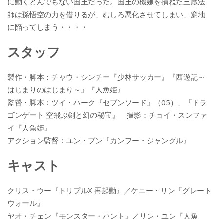
に動くとんでもない国王だった。国王の機嫌を損ねた三蔵法
師は孫悟空の力を借りるが、むしろ悪化させてしまい、窮地
に陥ってしまう・・・・
スタッフ
製作・脚本：チャウ・シンチー『少林サッカー』『西遊記～
はじまりのはじまり～』『人魚姫』
監督・脚本：ツイ・ハーク『セブンソード』（05）、『ドラ
ゴンゲート 空飛ぶ剣と幻の秘宝』 撮影：チョイ・スンファ
イ『人魚姫』
アクション監督：ユン・ブン『カンフー・ジャングル』
キャスト
クリス・ウー『トリプルX 再起動』／ケニー・リン『グレート
ウォール』
ヤオ・チェン『モンスター・ハント』／リン・ユン『人魚