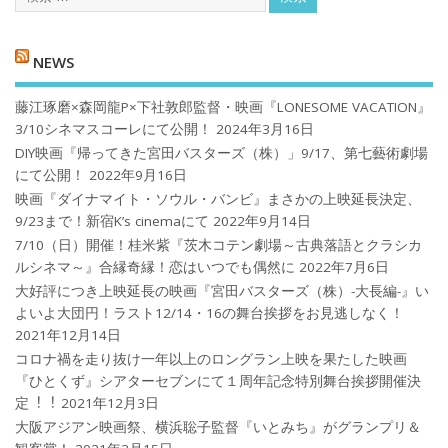
NEWS
藤江琢磨×森岡龍P×下社敦郎監督・映画『LONESOME VACATION』
3/10シネマスコーレにて公開！
2024年3月16日
DIY映画『帰ってきた宮田バスターズ（株）」9/17、第七藝術劇場
にて公開！
2022年9月16日
映画『ダイナマイト・ソウル・バンビ』まさかの上映延長決定、
9/23まで！新宿K’s cinemaにて
2022年9月14日
7/10（日）開催！桂米紫『茨木コテン劇場～古典落語とクラシカ
ルシネマ～』合縁奇縁！恋はいつでも偶然に
2022年7月6日
大好評につき上映延長の映画『宮田バスターズ（株）-大長編-』い
よいよ大団円！ラスト12/14・16の舞台挨拶をお見逃しなく！
2021年12月14日
コロナ禍を⾛り抜け⼀年以上のロングラン上映を果たした映画
『ひとくず』シアターセブンにて１周年記念特別舞台挨拶開催決
定︕︕
2021年12月3日
大阪アジアン映画祭、横浜聡子監督『いとみち』がグランプリ＆