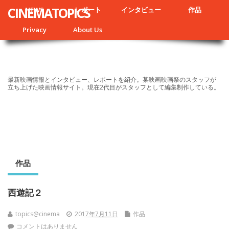
CINEMATOPICS
NEWS
レポート
インタビュー
作品
Privacy
About Us
最新映画情報とインタビュー、レポートを紹介。某映画映画祭のスタッフが
立ち上げた映画情報サイト。現在2代目がスタッフとして編集制作している。
作品
西遊記２
topics@cinema
2017年7月11日
作品
コメントはありません