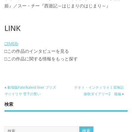
姫』／スー・チー『西遊記～はじまりのはじまり～』
LINK
□IMDb
□この作品のインタビューを見る
□この作品に関する情報をもっと探す
«
劇場版Fate/kaleid liner プリズ
ナオト・インティライミ冒険記
マ☆イリヤ 雪下の誓い
旅歌ダイアリー2 後編
»
検索