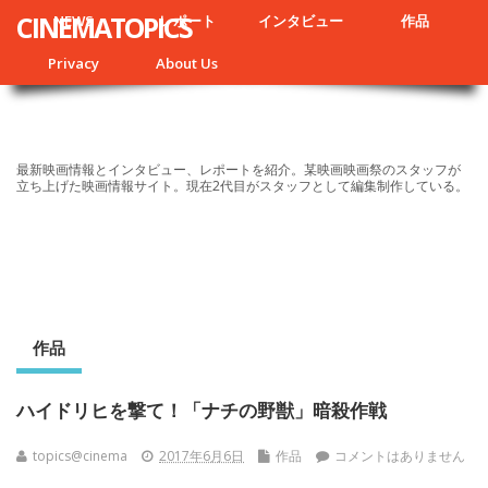
CINEMATOPICS
NEWS
レポート
インタビュー
作品
Privacy
About Us
最新映画情報とインタビュー、レポートを紹介。某映画映画祭のスタッフが
立ち上げた映画情報サイト。現在2代目がスタッフとして編集制作している。
作品
ハイドリヒを撃て！「ナチの野獣」暗殺作戦
topics@cinema
2017年6月6日
作品
コメントはありません