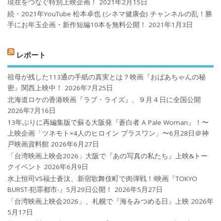
現在をつなぐ特別上映企画！
2021年2月15日
続・2021年YouTube 松本卓也 (シネマ健康会) チャンネルの乱！勝
手にお年玉企画・新作短編10本を無料公開！
2021年1月3日
レポート
祖母が残した113通の手紙の真実とは？映画『おばあちゃんの秘
密』関西上映中！
2026年7月25日
北海道ロケの香港映画『ラブ・ライズ』、９月４日に全国公開
2026年7月16日
13年ぶりに再編集版で蘇る大阪発『蒼白者 A Pale Woman』！〜
上映企画「ツネモト×4人のヒロイン プラスワン」〜6月28日＠神
戸映画資料館
2026年6月27日
「台湾映画上映会2026」大阪で『あの写真の私たち』上映&トー
クイベント
2026年6月9日
水上恒司VS福士蒼汰、新宿歌舞伎町で肉弾戦！!映画『TOKYO
BURST-犯罪都市-』5月29日公開！
2026年5月27日
「台湾映画上映会2026」、札幌で『海をみつめる日』上映
2026年
5月17日