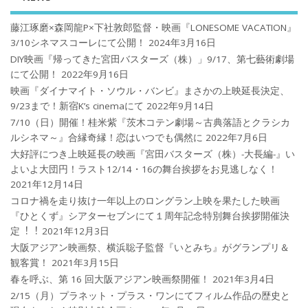
藤江琢磨×森岡龍P×下社敦郎監督・映画『LONESOME VACATION』
3/10シネマスコーレにて公開！
2024年3月16日
DIY映画『帰ってきた宮田バスターズ（株）」9/17、第七藝術劇場
にて公開！
2022年9月16日
映画『ダイナマイト・ソウル・バンビ』まさかの上映延長決定、
9/23まで！新宿K’s cinemaにて
2022年9月14日
7/10（日）開催！桂米紫『茨木コテン劇場～古典落語とクラシカ
ルシネマ～』合縁奇縁！恋はいつでも偶然に
2022年7月6日
大好評につき上映延長の映画『宮田バスターズ（株）-大長編-』い
よいよ大団円！ラスト12/14・16の舞台挨拶をお見逃しなく！
2021年12月14日
コロナ禍を⾛り抜け⼀年以上のロングラン上映を果たした映画
『ひとくず』シアターセブンにて１周年記念特別舞台挨拶開催決
定︕︕
2021年12月3日
大阪アジアン映画祭、横浜聡子監督『いとみち』がグランプリ＆
観客賞！
2021年3月15日
春を呼ぶ、第 16 回大阪アジアン映画祭開催！
2021年3月4日
2/15（月）プラネット・プラス・ワンにてフィルム作品の歴史と