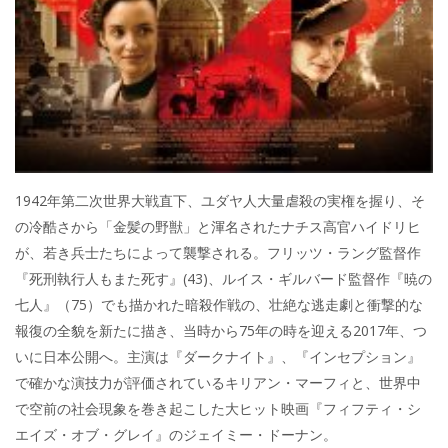
1942年第二次世界大戦直下、ユダヤ人大量虐殺の実権を握り、そ
の冷酷さから「金髪の野獣」と渾名されたナチス高官ハイドリヒ
が、若き兵士たちによって襲撃される。フリッツ・ラング監督作
『死刑執行人もまた死す』(43)、ルイス・ギルバード監督作『暁の
七人』（75）でも描かれた暗殺作戦の、壮絶な逃走劇と衝撃的な
報復の全貌を新たに描き、当時から75年の時を迎える2017年、つ
いに日本公開へ。主演は『ダークナイト』、『インセプション』
で確かな演技力が評価されているキリアン・マーフィと、世界中
で空前の社会現象を巻き起こした大ヒット映画『フィフティ・シ
エイズ・オブ・グレイ』のジェイミー・ドーナン。