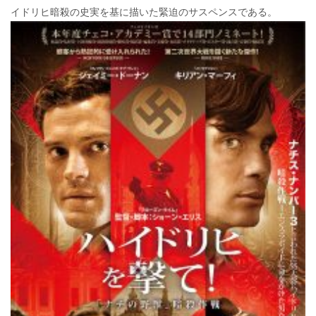
o
o
イドリヒ暗殺の史実を基に描いた緊迫のサスペンスである。
o
k