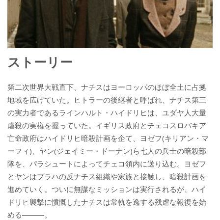
ストーリー
第二次世界大戦直下、ナチスはヨーロッパのほぼ全土に占拠
地域を広げていた。ヒトラーの後継者と呼ばれ、ナチス第三
の実力者であるラインハルト・ハイドリヒは、ユダヤ人大量
虐殺の実権を握っていた。イギリス政府とチェコスロバキア
亡命政府はハイドリヒ暗殺計画を企て、ヨゼフ(キリアン・マ
ーフィ)、ヤン(ジェイミー・ドーナン)ら七人の兵士の暗殺部
隊を、パラシュートによってチェコ領内に送り込む。ヨゼフ
とヤンはプラハの反ナチス組織や家族と接触し、暗殺計画を
進めていく。ついに無謀なミッションは実行されるが、ハイ
ドリヒ襲撃に憤慨したナチスは常軌を逸する残虐な報復を始
める―――。