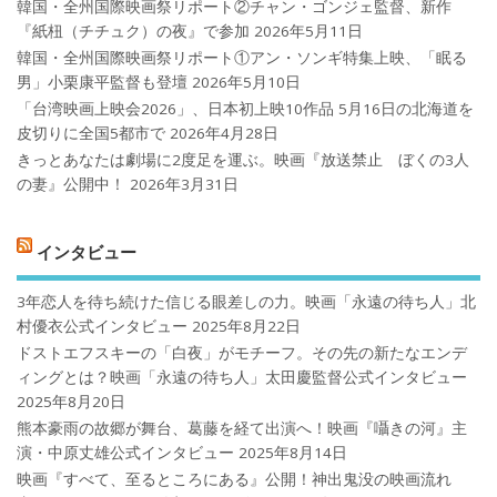
韓国・全州国際映画祭リポート②チャン・ゴンジェ監督、新作
『紙杻（チチュク）の夜』で参加
2026年5月11日
韓国・全州国際映画祭リポート①アン・ソンギ特集上映、「眠る
男」小栗康平監督も登壇
2026年5月10日
「台湾映画上映会2026」、日本初上映10作品 5月16日の北海道を
皮切りに全国5都市で
2026年4月28日
きっとあなたは劇場に2度足を運ぶ。映画『放送禁止 ぼくの3人
の妻』公開中！
2026年3月31日
インタビュー
3年恋人を待ち続けた信じる眼差しの力。映画「永遠の待ち人」北
村優衣公式インタビュー
2025年8月22日
ドストエフスキーの「白夜」がモチーフ。その先の新たなエンデ
ィングとは？映画「永遠の待ち人」太田慶監督公式インタビュー
2025年8月20日
熊本豪雨の故郷が舞台、葛藤を経て出演へ！映画『囁きの河』主
演・中原丈雄公式インタビュー
2025年8月14日
映画『すべて、至るところにある』公開！神出鬼没の映画流れ