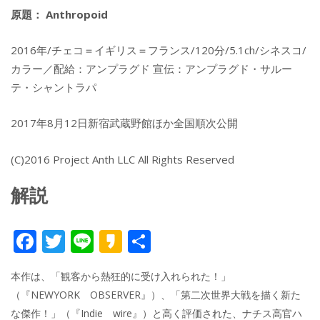
原題： Anthropoid
2016年/チェコ＝イギリス＝フランス/120分/5.1ch/シネスコ/
カラー／配給：アンプラグド 宣伝：アンプラグド・サルー
テ・シャントラパ
2017年8月12日新宿武蔵野館ほか全国順次公開
(C)2016 Project Anth LLC All Rights Reserved
解説
F
T
Li
K
共
ac
w
n
a
有
本作は、「観客から熱狂的に受け入れられた！」
e
itt
e
k
（『NEWYORK OBSERVER』）、「第二次世界大戦を描く新た
b
er
a
な傑作！」（『Indie wire』）と高く評価された、ナチス高官ハ