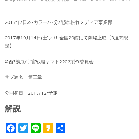
2017年/日本/カラー/??分/配給:松竹メディア事業部
2017年10月14日(土)より 全国20館にて劇場上映【3週間限
定】
©西?義展/宇宙戦艦ヤマト2202製作委員会
サブ題名 第三章
公開初日 2017/12/予定
解説
F
T
Li
K
共
ac
w
n
a
有