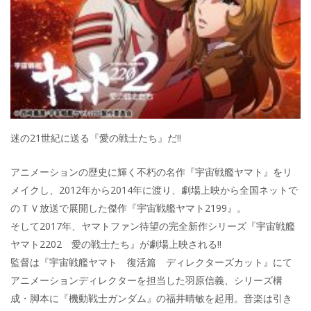
迷の21世紀に送る『愛の戦士たち』だ!!
アニメーションの歴史に輝く不朽の名作『宇宙戦艦ヤマト』をリ
メイクし、2012年から2014年に渡り、劇場上映から全国ネットで
のＴＶ放送で展開した傑作『宇宙戦艦ヤマト2199』。
そして2017年、ヤマトファン待望の完全新作シリーズ『宇宙戦艦
ヤマト2202 愛の戦士たち』が劇場上映される!!
監督は『宇宙戦艦ヤマト 復活篇 ディレクターズカット』にて
アニメーションディレクターを担当した羽原信義、シリーズ構
成・脚本に『機動戦士ガンダム』の福井晴敏を起用。音楽は引き