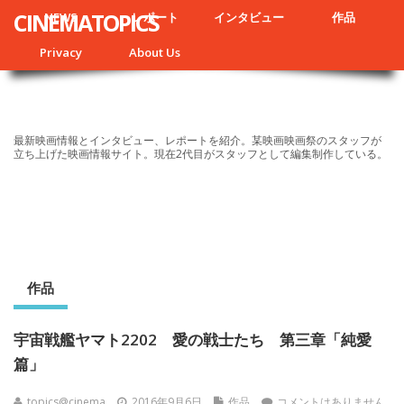
CINEMATOPICS
NEWS
レポート
インタビュー
作品
Privacy
About Us
最新映画情報とインタビュー、レポートを紹介。某映画映画祭のスタッフが
立ち上げた映画情報サイト。現在2代目がスタッフとして編集制作している。
作品
宇宙戦艦ヤマト2202 愛の戦士たち 第三章「純愛
篇」
topics@cinema
2016年9月6日
作品
コメントはありません