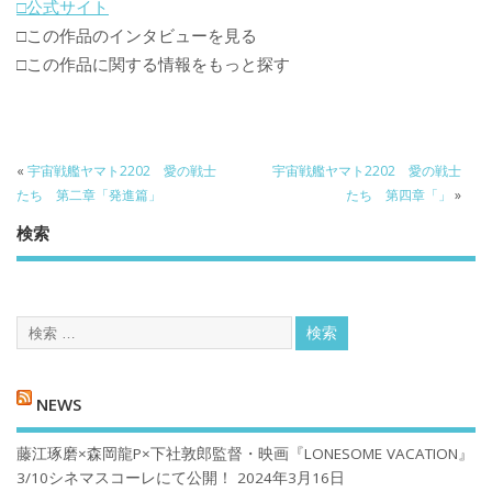
□公式サイト
□この作品のインタビューを見る
□この作品に関する情報をもっと探す
«
宇宙戦艦ヤマト2202 愛の戦士
宇宙戦艦ヤマト2202 愛の戦士
たち 第二章「発進篇」
たち 第四章「」
»
検索
NEWS
藤江琢磨×森岡龍P×下社敦郎監督・映画『LONESOME VACATION』
3/10シネマスコーレにて公開！
2024年3月16日