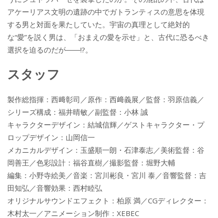
アケーリアス文明の遺跡の中でガトランティスの意思を体現
する男と対面を果たしていた。宇宙の真理として絶対的
な“愛”を説く男は、「おまえの愛を示せ」と、古代に恐るべき
選択を迫るのだが――!?。
スタッフ
製作総指揮：西﨑彰司／原作：西﨑義展／監督：羽原信義／
シリーズ構成：福井晴敏／副監督：小林 誠
キャラクターデザイン：結城信輝／ゲストキャラクター・プ
ロップデザイン：山岡信一
メカニカルデザイン：玉盛順一朗・石津泰志／美術監督：谷
岡善王／色彩設計：福谷直樹／撮影監督：堀野大輔
編集：小野寺絵美／音楽：宮川彬良・宮川 泰／音響監督：吉
田知弘／音響効果：西村睦弘
オリジナルサウンドエフェクト：柏原 満／CGディレクター：
木村太一／アニメーション制作：XEBEC