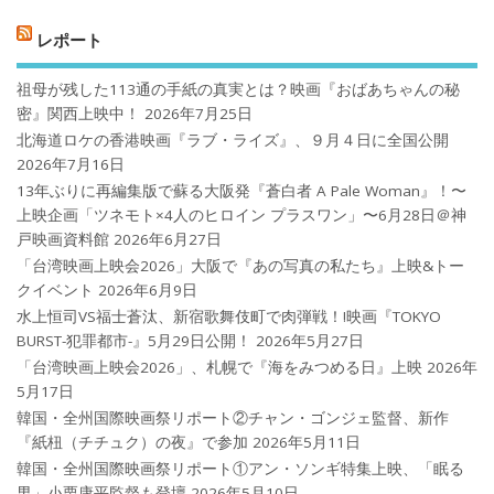
レポート
祖母が残した113通の手紙の真実とは？映画『おばあちゃんの秘
密』関西上映中！
2026年7月25日
北海道ロケの香港映画『ラブ・ライズ』、９月４日に全国公開
2026年7月16日
13年ぶりに再編集版で蘇る大阪発『蒼白者 A Pale Woman』！〜
上映企画「ツネモト×4人のヒロイン プラスワン」〜6月28日＠神
戸映画資料館
2026年6月27日
「台湾映画上映会2026」大阪で『あの写真の私たち』上映&トー
クイベント
2026年6月9日
水上恒司VS福士蒼汰、新宿歌舞伎町で肉弾戦！!映画『TOKYO
BURST-犯罪都市-』5月29日公開！
2026年5月27日
「台湾映画上映会2026」、札幌で『海をみつめる日』上映
2026年
5月17日
韓国・全州国際映画祭リポート②チャン・ゴンジェ監督、新作
『紙杻（チチュク）の夜』で参加
2026年5月11日
韓国・全州国際映画祭リポート①アン・ソンギ特集上映、「眠る
男」小栗康平監督も登壇
2026年5月10日