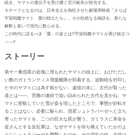
続き、ヤマトの遺伝子を受け継ぐ宮川彬良が担当する。
モチーフとなるのは、日本全土を熱狂させた劇場用映画『さらば
宇宙戦艦ヤマト 愛の戦士たち』。その壮絶なる物語を、新たな
解釈と装いで現代に甦らせる。
この時代に語るべき「愛」の姿とは!?宇宙戦艦ヤマトが再び旅立つ
——!!
ストーリー
第十一番惑星の岩塊に埋もれたヤマトの頭上に、おびただし
い数のガトランティス増援艦隊が到着する。波動砲を封印し
た今のヤマトには為す術がない。逡巡の末に、古代が取った
道とは――。苦難の連続で追い詰められた古代を見かね、ヤ
マトに密航していた雪が姿を現したところで、事態が好転す
ることはない。必要に駆られ、惑星シュトラバーゼへと立ち
寄ったヤマトを、二つの巨大な罠が襲う。ガミラスに革命を
促さんとする反乱軍は、なぜヤマトを待ち構えていたかのよ
うにシュトラバーゼを襲撃したのか。その混乱の中、古代は