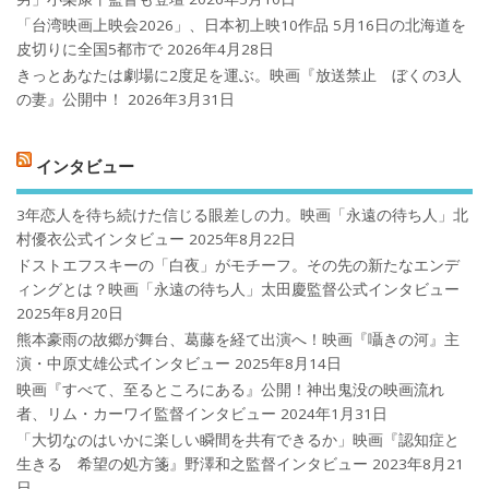
「台湾映画上映会2026」、日本初上映10作品 5月16日の北海道を
皮切りに全国5都市で
2026年4月28日
きっとあなたは劇場に2度足を運ぶ。映画『放送禁止 ぼくの3人
の妻』公開中！
2026年3月31日
インタビュー
3年恋人を待ち続けた信じる眼差しの力。映画「永遠の待ち人」北
村優衣公式インタビュー
2025年8月22日
ドストエフスキーの「白夜」がモチーフ。その先の新たなエンデ
ィングとは？映画「永遠の待ち人」太田慶監督公式インタビュー
2025年8月20日
熊本豪雨の故郷が舞台、葛藤を経て出演へ！映画『囁きの河』主
演・中原丈雄公式インタビュー
2025年8月14日
映画『すべて、至るところにある』公開！神出鬼没の映画流れ
者、リム・カーワイ監督インタビュー
2024年1月31日
「大切なのはいかに楽しい瞬間を共有できるか」映画『認知症と
生きる 希望の処方箋』野澤和之監督インタビュー
2023年8月21
日