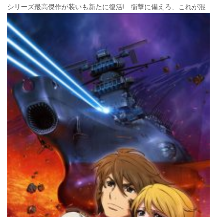
シ
リーズ最高傑作が装いも新たに復活! 衝撃に備えろ、これが混
e
itt
e
k
b
er
a
o
o
o
k