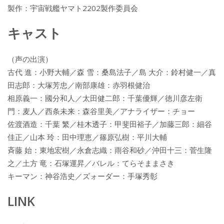
製作：宇宙戦艦ヤマト2202製作委員会
キャスト
（声の出演）
古代 進：小野大輔／森 雪：桑島法子／島 大介：鈴村健一／真
田志郎：大塚芳忠／南部康雄：赤羽根健治
相原義一：國分和人／太田健二郎：千葉優輝／徳川彦左衛
門：麦人／西条未来：森谷里美／アナライザー：チョー
佐渡酒造：千葉 繁／桂木透子：甲斐田裕子／加藤三郎：細谷
佳正／山本 玲：田中理恵／篠原弘樹：平川大輔
斉藤 始：東地宏樹／永倉志織：雨谷和砂／沖田十三：菅生隆
之／土方 竜：石塚運昇／バレル：てらそままさき
キーマン：神谷浩史／ズォーダー：手塚秀彰
LINK