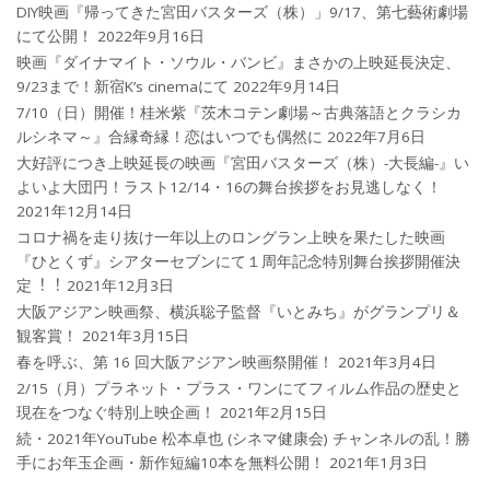
DIY映画『帰ってきた宮田バスターズ（株）」9/17、第七藝術劇場
にて公開！
2022年9月16日
映画『ダイナマイト・ソウル・バンビ』まさかの上映延長決定、
9/23まで！新宿K’s cinemaにて
2022年9月14日
7/10（日）開催！桂米紫『茨木コテン劇場～古典落語とクラシカ
ルシネマ～』合縁奇縁！恋はいつでも偶然に
2022年7月6日
大好評につき上映延長の映画『宮田バスターズ（株）-大長編-』い
よいよ大団円！ラスト12/14・16の舞台挨拶をお見逃しなく！
2021年12月14日
コロナ禍を⾛り抜け⼀年以上のロングラン上映を果たした映画
『ひとくず』シアターセブンにて１周年記念特別舞台挨拶開催決
定︕︕
2021年12月3日
大阪アジアン映画祭、横浜聡子監督『いとみち』がグランプリ＆
観客賞！
2021年3月15日
春を呼ぶ、第 16 回大阪アジアン映画祭開催！
2021年3月4日
2/15（月）プラネット・プラス・ワンにてフィルム作品の歴史と
現在をつなぐ特別上映企画！
2021年2月15日
続・2021年YouTube 松本卓也 (シネマ健康会) チャンネルの乱！勝
手にお年玉企画・新作短編10本を無料公開！
2021年1月3日