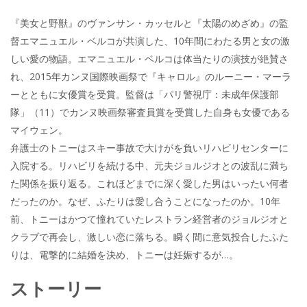
『美女と野獣』のヴァンサン・カッセルと『太陽のめざめ』の監
督エマニュエル・ベルコが共演した、10年間にわたる男と女の激
しい愛の物語。エマニュエル・ベルコは体当たりの演技が絶賛さ
れ、2015年カンヌ国際映画祭で『キャロル』のルーニー・マーラ
ーとともに女優賞を受賞。監督は「パリ警視庁：未成年保護部
隊」（11）でカンヌ映画祭審査員賞を受賞した自身も女優である
マイウェン。
弁護士のトニーはスキー事故で大けがを負いリハビリセンターに
入院する。リハビリを続ける中、元夫ジョルジオとの波乱に満ち
た関係を振り返る。これほどまでに深く愛した男はいったい何者
だったのか。なぜ、ふたりは愛し合うことになったのか。10年
前、トニーはかつて憧れていたレストラン経営者のジョルジオと
クラブで再会し、激しい恋に落ちる。瞬く間に意気投合したふた
りは、電撃的に結婚を決め、トニーは妊娠するが…。
ストーリー