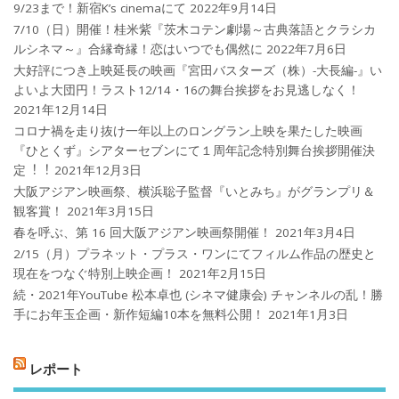
9/23まで！新宿K’s cinemaにて
2022年9月14日
7/10（日）開催！桂米紫『茨木コテン劇場～古典落語とクラシカ
ルシネマ～』合縁奇縁！恋はいつでも偶然に
2022年7月6日
大好評につき上映延長の映画『宮田バスターズ（株）-大長編-』い
よいよ大団円！ラスト12/14・16の舞台挨拶をお見逃しなく！
2021年12月14日
コロナ禍を⾛り抜け⼀年以上のロングラン上映を果たした映画
『ひとくず』シアターセブンにて１周年記念特別舞台挨拶開催決
定︕︕
2021年12月3日
大阪アジアン映画祭、横浜聡子監督『いとみち』がグランプリ＆
観客賞！
2021年3月15日
春を呼ぶ、第 16 回大阪アジアン映画祭開催！
2021年3月4日
2/15（月）プラネット・プラス・ワンにてフィルム作品の歴史と
現在をつなぐ特別上映企画！
2021年2月15日
続・2021年YouTube 松本卓也 (シネマ健康会) チャンネルの乱！勝
手にお年玉企画・新作短編10本を無料公開！
2021年1月3日
レポート