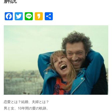
解説
F
T
Li
K
共
ac
w
n
a
有
e
itt
e
k
b
er
a
o
o
o
k
恋愛とは？結婚、夫婦とは？
男と女、10年間の愛の軌跡。