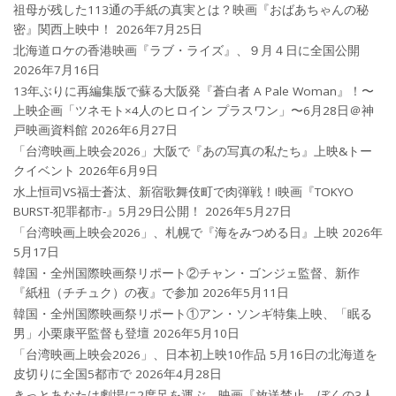
祖母が残した113通の手紙の真実とは？映画『おばあちゃんの秘
密』関西上映中！
2026年7月25日
北海道ロケの香港映画『ラブ・ライズ』、９月４日に全国公開
2026年7月16日
13年ぶりに再編集版で蘇る大阪発『蒼白者 A Pale Woman』！〜
上映企画「ツネモト×4人のヒロイン プラスワン」〜6月28日＠神
戸映画資料館
2026年6月27日
「台湾映画上映会2026」大阪で『あの写真の私たち』上映&トー
クイベント
2026年6月9日
水上恒司VS福士蒼汰、新宿歌舞伎町で肉弾戦！!映画『TOKYO
BURST-犯罪都市-』5月29日公開！
2026年5月27日
「台湾映画上映会2026」、札幌で『海をみつめる日』上映
2026年
5月17日
韓国・全州国際映画祭リポート②チャン・ゴンジェ監督、新作
『紙杻（チチュク）の夜』で参加
2026年5月11日
韓国・全州国際映画祭リポート①アン・ソンギ特集上映、「眠る
男」小栗康平監督も登壇
2026年5月10日
「台湾映画上映会2026」、日本初上映10作品 5月16日の北海道を
皮切りに全国5都市で
2026年4月28日
きっとあなたは劇場に2度足を運ぶ。映画『放送禁止 ぼくの3人