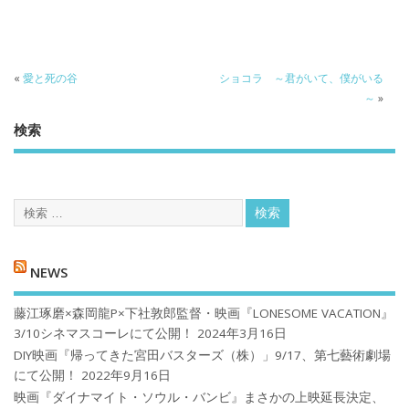
«
愛と死の谷
ショコラ ～君がいて、僕がいる
～
»
検索
NEWS
藤江琢磨×森岡龍P×下社敦郎監督・映画『LONESOME VACATION』
3/10シネマスコーレにて公開！
2024年3月16日
DIY映画『帰ってきた宮田バスターズ（株）」9/17、第七藝術劇場
にて公開！
2022年9月16日
映画『ダイナマイト・ソウル・バンビ』まさかの上映延長決定、