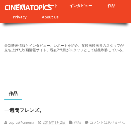
CINEMATOPICS
NEWS
レポート
インタビュー
作品
Privacy
About Us
最新映画情報とインタビュー、レポートを紹介。某映画映画祭のスタッフが
立ち上げた映画情報サイト。現在2代目がスタッフとして編集制作している。
作品
一週間フレンズ。
topics@cinema
2016年1月2日
作品
コメントはありません