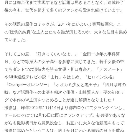
月には舞台化まで実現するなど話題は尽きることなく、連載終了
後の今も、世代を超えて多くのファンから愛され続けています。
その話題の原作コミックが、2017年にいよいよ実写映画化。こ
の“圧倒的純真”な主人公たちを誰が演じるのか、大きな注目を集め
ていました。
そしてこの度、『好きっていいなよ。』「金田一少年の事件簿
Ｎ」などで等身大の女子高生を多彩に演じてきた、若手女優の中
でもダントツの演技力を誇る女優・川口春奈と、「デスノート」
やNHK連続テレビ小説「まれ」をはじめ、『ヒロイン失格』
『Orangeーオレンジー』『オオカミ少女と黒王子』『四月は君の
嘘』など話題作への出演も相次ぐ俳優・山崎賢人が、夢の初タッ
グで本作のＷ主演をつとめることが遂に解禁となりました！
撮影は、昨年2015年11月14日より都内ロケにてクランクインし、
オールロケにて12月16日に既にクランクアップ。初共演でありな
がらも撮影初日から意気投合し、お互いに大きな信頼感をもって
撮影に臨めたという二人は、約１か月にわたる撮影の日々を重ね