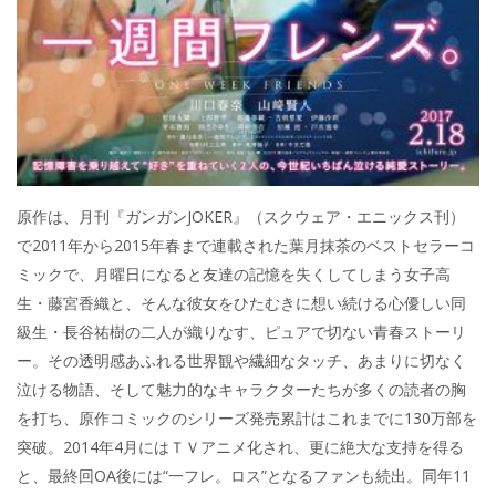
原作は、月刊『ガンガンJOKER』（スクウェア・エニックス刊）
で2011年から2015年春まで連載された葉月抹茶のベストセラーコ
ミックで、月曜日になると友達の記憶を失くしてしまう女子高
生・藤宮香織と、そんな彼女をひたむきに想い続ける心優しい同
級生・長谷祐樹の二人が織りなす、ピュアで切ない青春ストーリ
ー。その透明感あふれる世界観や繊細なタッチ、あまりに切なく
泣ける物語、そして魅力的なキャラクターたちが多くの読者の胸
を打ち、原作コミックのシリーズ発売累計はこれまでに130万部を
突破。2014年4月にはＴＶアニメ化され、更に絶大な支持を得る
と、最終回OA後には“一フレ。ロス”となるファンも続出。同年11