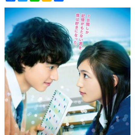
ac
w
n
a
有
e
itt
e
k
b
er
a
o
o
o
k