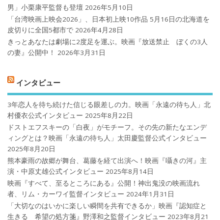
男」小栗康平監督も登壇
2026年5月10日
「台湾映画上映会2026」、日本初上映10作品 5月16日の北海道を
皮切りに全国5都市で
2026年4月28日
きっとあなたは劇場に2度足を運ぶ。映画『放送禁止 ぼくの3人
の妻』公開中！
2026年3月31日
インタビュー
3年恋人を待ち続けた信じる眼差しの力。映画「永遠の待ち人」北
村優衣公式インタビュー
2025年8月22日
ドストエフスキーの「白夜」がモチーフ。その先の新たなエンデ
ィングとは？映画「永遠の待ち人」太田慶監督公式インタビュー
2025年8月20日
熊本豪雨の故郷が舞台、葛藤を経て出演へ！映画『囁きの河』主
演・中原丈雄公式インタビュー
2025年8月14日
映画『すべて、至るところにある』公開！神出鬼没の映画流れ
者、リム・カーワイ監督インタビュー
2024年1月31日
「大切なのはいかに楽しい瞬間を共有できるか」映画『認知症と
生きる 希望の処方箋』野澤和之監督インタビュー
2023年8月21