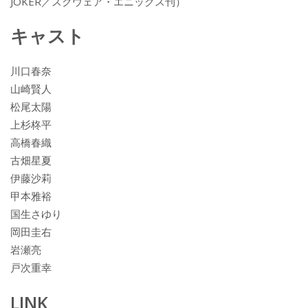
JOKER／スクウェア・エニックス刊）
キャスト
川口春奈
山崎賢人
松尾太陽
上杉柊平
高橋春織
古畑星夏
伊藤沙莉
甲本雅裕
国生さゆり
岡田圭右
岩瀬亮
戸次重幸
LINK