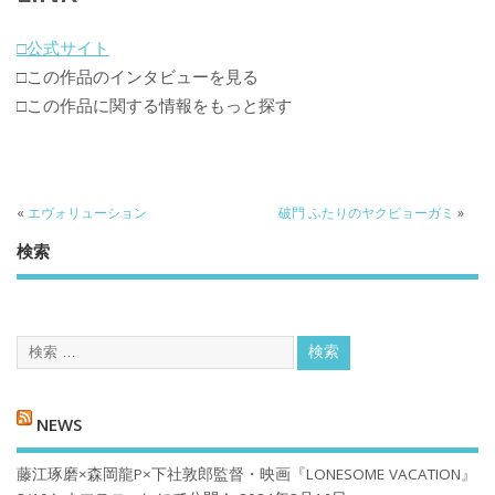
□公式サイト
□この作品のインタビューを見る
□この作品に関する情報をもっと探す
«
エヴォリューション
破門 ふたりのヤクビョーガミ
»
検索
NEWS
藤江琢磨×森岡龍P×下社敦郎監督・映画『LONESOME VACATION』