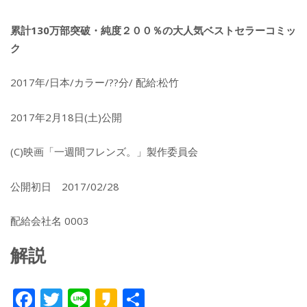
累計130万部突破・純度２００％の大人気ベストセラーコミッ
ク
2017年/日本/カラー/??分/ 配給:松竹
2017年2月18日(土)公開
(C)映画「一週間フレンズ。」製作委員会
公開初日 2017/02/28
配給会社名 0003
解説
F
T
Li
K
共