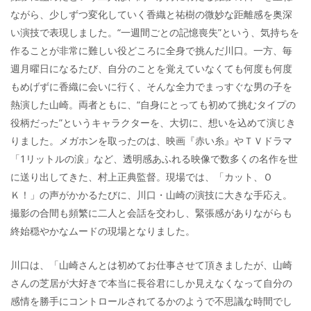
ながら、少しずつ変化していく香織と祐樹の微妙な距離感を奥深
い演技で表現しました。“一週間ごとの記憶喪失”という、気持ちを
作ることが非常に難しい役どころに全身で挑んだ川口。一方、毎
週月曜日になるたび、自分のことを覚えていなくても何度も何度
もめげずに香織に会いに行く、そんな全力でまっすぐな男の子を
熱演した山崎。両者ともに、“自身にとっても初めて挑むタイプの
役柄だった”というキャラクターを、大切に、想いを込めて演じき
りました。メガホンを取ったのは、映画『赤い糸』やＴＶドラマ
「1リットルの涙」など、透明感あふれる映像で数多くの名作を世
に送り出してきた、村上正典監督。現場では、「カット、Ｏ
Ｋ！」の声がかかるたびに、川口・山崎の演技に大きな手応え。
撮影の合間も頻繁に二人と会話を交わし、緊張感がありながらも
終始穏やかなムードの現場となりました。
川口は、「山崎さんとは初めてお仕事させて頂きましたが、山崎
さんの芝居が大好きで本当に長谷君にしか見えなくなって自分の
感情を勝手にコントロールされてるかのようで不思議な時間でし