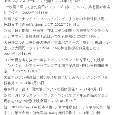
3/10シネマスコーレにて公開！
2024年3月16日
DIY映画『帰ってきた宮田バスターズ（株）」9/17、第七藝術劇場
にて公開！
2022年9月16日
映画『ダイナマイト・ソウル・バンビ』まさかの上映延長決定、
9/23まで！新宿K’s cinemaにて
2022年9月14日
7/10（日）開催！桂米紫『茨木コテン劇場～古典落語とクラシカ
ルシネマ～』合縁奇縁！恋はいつでも偶然に
2022年7月6日
大好評につき上映延長の映画『宮田バスターズ（株）-大長編-』い
よいよ大団円！ラスト12/14・16の舞台挨拶をお見逃しなく！
2021年12月14日
コロナ禍を⾛り抜け⼀年以上のロングラン上映を果たした映画
『ひとくず』シアターセブンにて１周年記念特別舞台挨拶開催決
定︕︕
2021年12月3日
大阪アジアン映画祭、横浜聡子監督『いとみち』がグランプリ＆
観客賞！
2021年3月15日
春を呼ぶ、第 16 回大阪アジアン映画祭開催！
2021年3月4日
2/15（月）プラネット・プラス・ワンにてフィルム作品の歴史と
現在をつなぐ特別上映企画！
2021年2月15日
続・2021年YouTube 松本卓也 (シネマ健康会) チャンネルの乱！勝
手にお年玉企画・新作短編10本を無料公開！
2021年1月3日