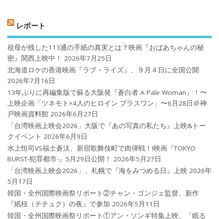
レポート
祖母が残した113通の手紙の真実とは？映画『おばあちゃんの秘
密』関西上映中！
2026年7月25日
北海道ロケの香港映画『ラブ・ライズ』、９月４日に全国公開
2026年7月16日
13年ぶりに再編集版で蘇る大阪発『蒼白者 A Pale Woman』！〜
上映企画「ツネモト×4人のヒロイン プラスワン」〜6月28日＠神
戸映画資料館
2026年6月27日
「台湾映画上映会2026」大阪で『あの写真の私たち』上映&トー
クイベント
2026年6月9日
水上恒司VS福士蒼汰、新宿歌舞伎町で肉弾戦！!映画『TOKYO
BURST-犯罪都市-』5月29日公開！
2026年5月27日
「台湾映画上映会2026」、札幌で『海をみつめる日』上映
2026年
5月17日
韓国・全州国際映画祭リポート②チャン・ゴンジェ監督、新作
『紙杻（チチュク）の夜』で参加
2026年5月11日
韓国・全州国際映画祭リポート①アン・ソンギ特集上映、「眠る