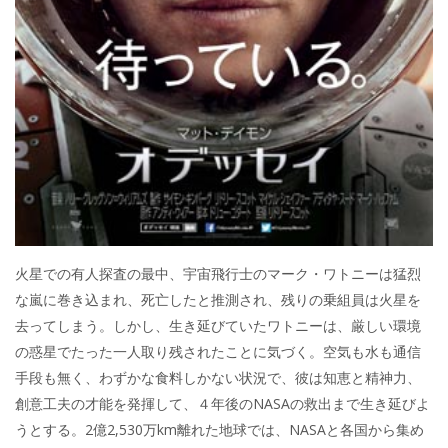
火星での有人探査の最中、宇宙飛行士のマーク・ワトニーは猛烈
な嵐に巻き込まれ、死亡したと推測され、残りの乗組員は火星を
去ってしまう。しかし、生き延びていたワトニーは、厳しい環境
の惑星でたった一人取り残されたことに気づく。空気も水も通信
手段も無く、わずかな食料しかない状況で、彼は知恵と精神力、
創意工夫の才能を発揮して、４年後のNASAの救出まで生き延びよ
うとする。2億2,530万km離れた地球では、NASAと各国から集め