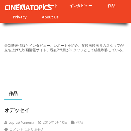
CINEMATOPICS
NEWS
レポート
インタビュー
作品
Privacy
About Us
最新映画情報とインタビュー、レポートを紹介。某映画映画祭のスタッフが
立ち上げた映画情報サイト。現在2代目がスタッフとして編集制作している。
作品
オデッセイ
topics@cinema
2015年6月10日
作品
コメントはありません