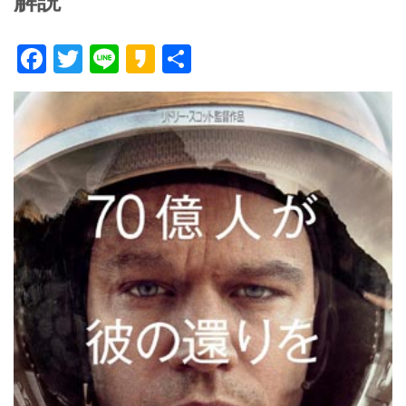
解説
F
T
Li
K
共
ac
w
n
a
有
e
itt
e
k
b
er
a
o
o
o
k