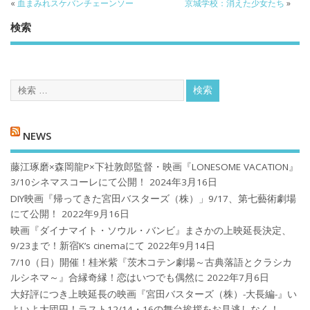
«
血まみれスケバンチェーンソー
京城学校：消えた少女たち
»
検索
NEWS
藤江琢磨×森岡龍P×下社敦郎監督・映画『LONESOME VACATION』
3/10シネマスコーレにて公開！
2024年3月16日
DIY映画『帰ってきた宮田バスターズ（株）」9/17、第七藝術劇場
にて公開！
2022年9月16日
映画『ダイナマイト・ソウル・バンビ』まさかの上映延長決定、
9/23まで！新宿K’s cinemaにて
2022年9月14日
7/10（日）開催！桂米紫『茨木コテン劇場～古典落語とクラシカ
ルシネマ～』合縁奇縁！恋はいつでも偶然に
2022年7月6日
大好評につき上映延長の映画『宮田バスターズ（株）-大長編-』い
よいよ大団円！ラスト12/14・16の舞台挨拶をお見逃しなく！