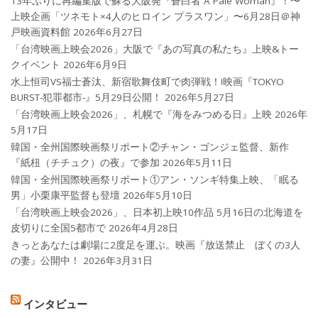
13年ぶりに再編集版で蘇る大阪発『蒼白者 A Pale Woman』！〜
上映企画「ツネモト×4人のヒロイン プラスワン」〜6月28日＠神
戸映画資料館
2026年6月27日
「台湾映画上映会2026」大阪で『あの写真の私たち』上映&トー
クイベント
2026年6月9日
水上恒司VS福士蒼汰、新宿歌舞伎町で肉弾戦！!映画『TOKYO
BURST-犯罪都市-』5月29日公開！
2026年5月27日
「台湾映画上映会2026」、札幌で『海をみつめる日』上映
2026年
5月17日
韓国・全州国際映画祭リポート②チャン・ゴンジェ監督、新作
『紙杻（チチュク）の夜』で参加
2026年5月11日
韓国・全州国際映画祭リポート①アン・ソンギ特集上映、「眠る
男」小栗康平監督も登壇
2026年5月10日
「台湾映画上映会2026」、日本初上映10作品 5月16日の北海道を
皮切りに全国5都市で
2026年4月28日
きっとあなたは劇場に2度足を運ぶ。映画『放送禁止 ぼくの3人
の妻』公開中！
2026年3月31日
インタビュー