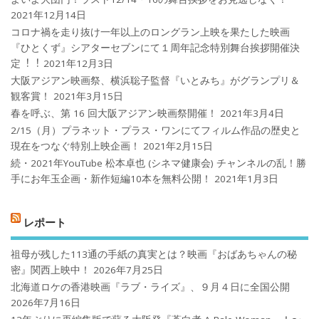
2021年12月14日
コロナ禍を⾛り抜け⼀年以上のロングラン上映を果たした映画
『ひとくず』シアターセブンにて１周年記念特別舞台挨拶開催決
定︕︕
2021年12月3日
大阪アジアン映画祭、横浜聡子監督『いとみち』がグランプリ＆
観客賞！
2021年3月15日
春を呼ぶ、第 16 回大阪アジアン映画祭開催！
2021年3月4日
2/15（月）プラネット・プラス・ワンにてフィルム作品の歴史と
現在をつなぐ特別上映企画！
2021年2月15日
続・2021年YouTube 松本卓也 (シネマ健康会) チャンネルの乱！勝
手にお年玉企画・新作短編10本を無料公開！
2021年1月3日
レポート
祖母が残した113通の手紙の真実とは？映画『おばあちゃんの秘
密』関西上映中！
2026年7月25日
北海道ロケの香港映画『ラブ・ライズ』、９月４日に全国公開
2026年7月16日