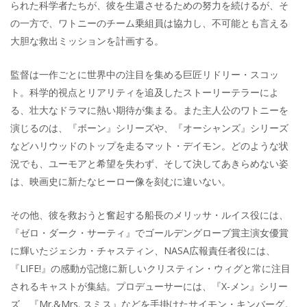
られた科学者たちが、彼を生還させるための努力を続けるが、そ
の一方で、ワトニーのチーム乗組員は協力し、不可能とも言える
大胆な救出ミッションを計画する。
監督は一作ごとに世界中の注目を集める巨匠リドリー・スコッ
ト。科学的視点とリアリティを追及したストーリーテラーによ
る、壮大なドラマに熱い期待が集まる。また主人公のワトニーを
演じるのは、『ボーン』シリーズや、『オーシャンズ』シリーズ
などハリウッドのトップを走るマット・デイモン。どのような状
況でも、ユーモアと希望を失わず、そして決してあきらめない姿
は、映画史に新たなヒーロー像を刻むに違いない。
その他、彼を救おうと奮起する船長のメリッサ・ルイス役には、
『ゼロ・ダーク・サーティ』でゴールデングローブ賞主演女優賞
に輝いたジェシカ・チャスティン、NASA広報責任者役には、
『LIFE!』の感動が記憶に新しいクリスティン・ウィグと常に注目
されるキャストが集結。プロデューサーには、『X-メン』シリー
ズ、『Mr.&Mrs. スミス』などを手掛けたサイモン・キンバーグ。