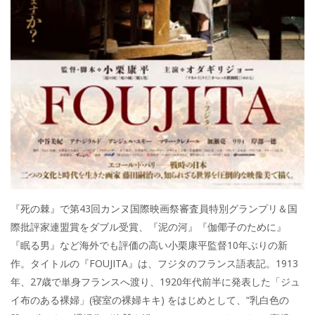
『死の棘』で第43回カンヌ国際映画祭審査員特別グランプリ＆国
際批評家連盟賞をダブル受賞、『泥の河』『伽倻子のために』
『眠る男』など海外でも評価の高い小栗康平監督10年ぶりの新
作。タイトルの『FOUJITA』は、フジタのフランス語表記。1913
年、27歳で単身フランスへ渡り、1920年代前半に発表した「ジュ
イ布のある裸婦」(寝室の裸婦キキ) をはじめとして、“乳白色の