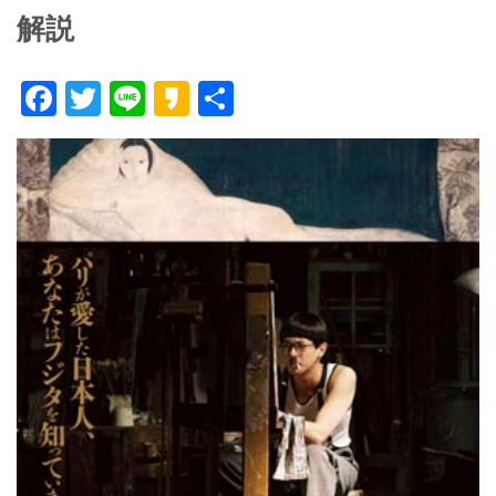
解説
F
T
Li
K
共
ac
w
n
a
有
e
itt
e
k
b
er
a
o
o
o
k