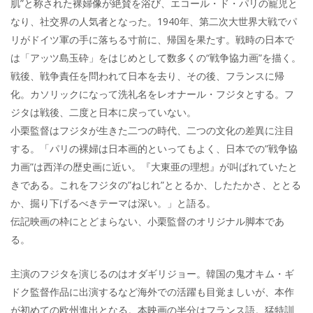
肌”と称された裸婦像が絶賛を浴び、エコール・ド・パリの寵児と
なり、社交界の人気者となった。1940年、第二次大世界大戦でパ
リがドイツ軍の手に落ちる寸前に、帰国を果たす。戦時の日本で
は「アッツ島玉砕」をはじめとして数多くの“戦争協力画”を描く。
戦後、戦争責任を問われて日本を去り、その後、フランスに帰
化。カソリックになって洗礼名をレオナール・フジタとする。フ
ジタは戦後、二度と日本に戻っていない。
小栗監督はフジタが生きた二つの時代、二つの文化の差異に注目
する。「パリの裸婦は日本画的といってもよく、日本での”戦争協
力画”は西洋の歴史画に近い。『大東亜の理想』が叫ばれていたと
きである。これをフジタの”ねじれ”ととるか、したたかさ、ととる
か、掘り下げるべきテーマは深い。」と語る。
伝記映画の枠にとどまらない、小栗監督のオリジナル脚本であ
る。
主演のフジタを演じるのはオダギリジョー。韓国の鬼才キム・ギ
ドク監督作品に出演するなど海外での活躍も目覚ましいが、本作
が初めての欧州進出となる。本映画の半分はフランス語。猛特訓