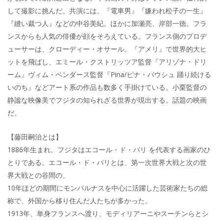
して撮影に挑んだ。共演には、『電車男』『嫌われ松子の一生』
『縫い裁つ人』などの中谷美紀。ほかに加瀬亮、岸部一徳。フラ
ンスからも人気の俳優が顔をそろえている。フランス側のプロデ
ューサーは、クローディー・オサール。『アメリ』で世界的大ヒ
ットを飛ばし、エミール・クストリッツア監督『アリゾナ・ドリ
ーム』ヴィム・ベンダース監督『Pina/ピナ・バウシュ 踊り続ける
いのち』などアート系の作品も数多く手掛けている。小栗監督の
静謐な映像美でフジタの知られざる世界が現出する。話題の映画
だ。
【藤田嗣治とは】
1886年生まれ。フジタはエコール・ド・パリ を代表する画家のひ
とりである。エコール・ド・パリとは、第一次世界大戦と次の世
界大戦との谷間の、
10年ほどの期間にモンパルナスを中心に活躍した芸術家たちの総
称で、外国から移り住んだ人たちが多かった。
1913年、単身フランスへ渡り、モディリアーニやスーチンらとシ