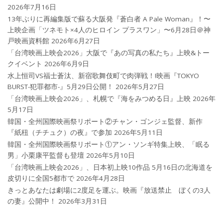
2026年7月16日
13年ぶりに再編集版で蘇る大阪発『蒼白者 A Pale Woman』！〜
上映企画「ツネモト×4人のヒロイン プラスワン」〜6月28日＠神
戸映画資料館
2026年6月27日
「台湾映画上映会2026」大阪で『あの写真の私たち』上映&トー
クイベント
2026年6月9日
水上恒司VS福士蒼汰、新宿歌舞伎町で肉弾戦！!映画『TOKYO
BURST-犯罪都市-』5月29日公開！
2026年5月27日
「台湾映画上映会2026」、札幌で『海をみつめる日』上映
2026年
5月17日
韓国・全州国際映画祭リポート②チャン・ゴンジェ監督、新作
『紙杻（チチュク）の夜』で参加
2026年5月11日
韓国・全州国際映画祭リポート①アン・ソンギ特集上映、「眠る
男」小栗康平監督も登壇
2026年5月10日
「台湾映画上映会2026」、日本初上映10作品 5月16日の北海道を
皮切りに全国5都市で
2026年4月28日
きっとあなたは劇場に2度足を運ぶ。映画『放送禁止 ぼくの3人
の妻』公開中！
2026年3月31日