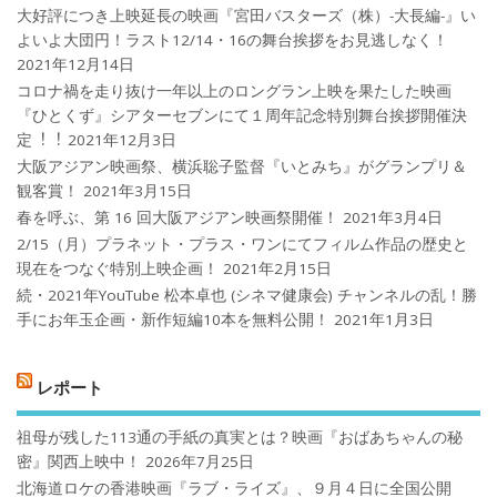
大好評につき上映延長の映画『宮田バスターズ（株）-大長編-』い
よいよ大団円！ラスト12/14・16の舞台挨拶をお見逃しなく！
2021年12月14日
コロナ禍を⾛り抜け⼀年以上のロングラン上映を果たした映画
『ひとくず』シアターセブンにて１周年記念特別舞台挨拶開催決
定︕︕
2021年12月3日
大阪アジアン映画祭、横浜聡子監督『いとみち』がグランプリ＆
観客賞！
2021年3月15日
春を呼ぶ、第 16 回大阪アジアン映画祭開催！
2021年3月4日
2/15（月）プラネット・プラス・ワンにてフィルム作品の歴史と
現在をつなぐ特別上映企画！
2021年2月15日
続・2021年YouTube 松本卓也 (シネマ健康会) チャンネルの乱！勝
手にお年玉企画・新作短編10本を無料公開！
2021年1月3日
レポート
祖母が残した113通の手紙の真実とは？映画『おばあちゃんの秘
密』関西上映中！
2026年7月25日
北海道ロケの香港映画『ラブ・ライズ』、９月４日に全国公開