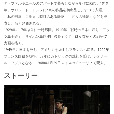
テ・ファルギエールのアパートで暮らしながら制作に励む。1919
年、サロン・ドートンヌに6点の作品を初出品し、すべて入選。
「私の部屋、目覚まし時計のある静物」「五人の裸婦」などを発
表し、高く評価される。
1929年に17年ぶりに一時帰国。1940年、戦時の日本に戻り「アッ
ツ島玉砕」「サイパン島同胞臣節を全うす」ほか数多くの戦争協
力画を描く。
1949年に日本を発ち、アメリカを経由しフランスへ戻る。1955年
フランス国籍を取得。59年にカトリックの洗礼を受け、レオナー
ル・フジタとなる。1968年1月29日スイスのチューリヒで死去。
ストーリー