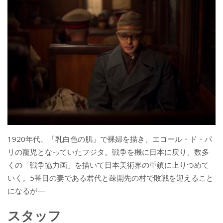
1920年代、「乳白色の肌」で裸婦を描き、エコール・ド・パ
リの寵児となっていたフジタ。戦争を機に日本に戻り、数多
くの「戦争協力画」を描いて日本美術界の重鎮に上りつめて
いく。5番目の妻である君代と疎開先の村で敗戦を迎えること
になるが—
スタッフ