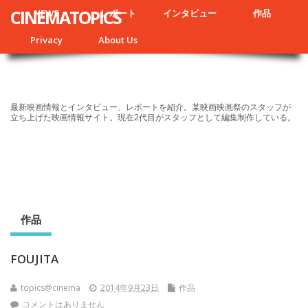
CINEMATOPICS
NEWS
レポート
インタビュー
作品
Privacy
About Us
最新映画情報とインタビュー、レポートを紹介。某映画映画祭のスタッフが
立ち上げた映画情報サイト。現在2代目がスタッフとして編集制作している。
作品
FOUJITA
topics@cinema
2014年9月23日
作品
コメントはありません