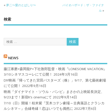
«
夢二〜愛のとばしり〜
バイオハザード：ザ・ファイナ
ル
»
検索
NEWS
藤江琢磨×森岡龍P×下社敦郎監督・映画『LONESOME VACATION』
3/10シネマスコーレにて公開！
2024年3月16日
DIY映画『帰ってきた宮田バスターズ（株）」9/17、第七藝術劇場
にて公開！
2022年9月16日
映画『ダイナマイト・ソウル・バンビ』まさかの上映延長決定、
9/23まで！新宿K’s cinemaにて
2022年9月14日
7/10（日）開催！桂米紫『茨木コテン劇場～古典落語とクラシカ
ルシネマ～』合縁奇縁！恋はいつでも偶然に
2022年7月6日