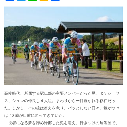
ac
w
n
a
有
e
itt
e
k
b
er
a
o
o
o
k
高校時代、所属する駅伝部の主要メンバーだった晃、タケシ、ヤ
ス、シュンの仲良し４人組。まわりから一目置かれる存在だっ
た。しかし、その後は努力を怠り、パッとしない日々。気がつけ
ば 40 歳が目前に迫ってきていた。
役者になる夢を諦め帰郷した晃を迎え、行きつけの居酒屋で、