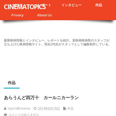
CINEMATOPICS
NEWS
レポート
インタビュー
作品
Privacy
About Us
最新映画情報とインタビュー、レポートを紹介。某映画映画祭のスタッフが
立ち上げた映画情報サイト。現在2代目がスタッフとして編集制作している。
作品
あらうんど四万十 カールニカーラン
topics@cinema
2014年8月16日
作品
コメントはありません