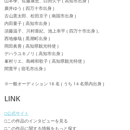
山本學、佐藤康恵、白田久子 ( 高知市出身 )
廣井ゆう ( 四万十市出身 )
古山憲太郎、松田京子 ( 南国市出身 )
内田量子 ( 高知市出身 )
須藤温子、川村亜紀、池上幸平 ( 四万十市出身 )、
西地修哉 ( 黒潮町出身 )
岡田眞善 ( 高知県観光特使 )
デハラユキノリ ( 高知市出身 )
峯村リエ、島崎和歌子 ( 高知県観光特使 )
間寛平 ( 宿毛市出身 )
※一般オーディション 18 名 ( うち 14 名県内出身 )
LINK
□公式サイト
□この作品のインタビューを見る
□この作品に関する情報をもっと探す