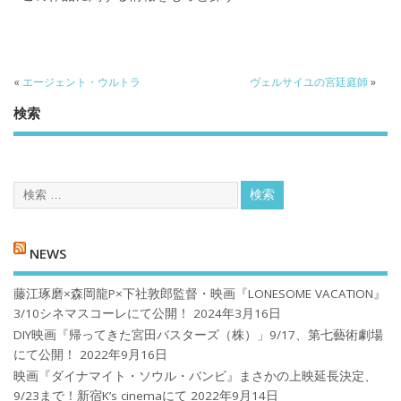
«
エージェント・ウルトラ
ヴェルサイユの宮廷庭師
»
検索
NEWS
藤江琢磨×森岡龍P×下社敦郎監督・映画『LONESOME VACATION』
3/10シネマスコーレにて公開！
2024年3月16日
DIY映画『帰ってきた宮田バスターズ（株）」9/17、第七藝術劇場
にて公開！
2022年9月16日
映画『ダイナマイト・ソウル・バンビ』まさかの上映延長決定、
9/23まで！新宿K’s cinemaにて
2022年9月14日