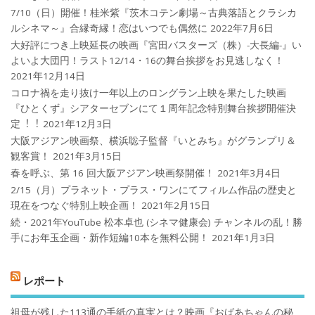
7/10（日）開催！桂米紫『茨木コテン劇場～古典落語とクラシカ
ルシネマ～』合縁奇縁！恋はいつでも偶然に
2022年7月6日
大好評につき上映延長の映画『宮田バスターズ（株）-大長編-』い
よいよ大団円！ラスト12/14・16の舞台挨拶をお見逃しなく！
2021年12月14日
コロナ禍を⾛り抜け⼀年以上のロングラン上映を果たした映画
『ひとくず』シアターセブンにて１周年記念特別舞台挨拶開催決
定︕︕
2021年12月3日
大阪アジアン映画祭、横浜聡子監督『いとみち』がグランプリ＆
観客賞！
2021年3月15日
春を呼ぶ、第 16 回大阪アジアン映画祭開催！
2021年3月4日
2/15（月）プラネット・プラス・ワンにてフィルム作品の歴史と
現在をつなぐ特別上映企画！
2021年2月15日
続・2021年YouTube 松本卓也 (シネマ健康会) チャンネルの乱！勝
手にお年玉企画・新作短編10本を無料公開！
2021年1月3日
レポート
祖母が残した113通の手紙の真実とは？映画『おばあちゃんの秘