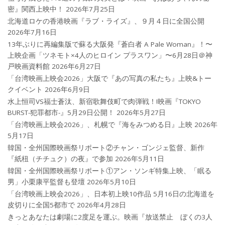
密』関西上映中！
2026年7月25日
北海道ロケの香港映画『ラブ・ライズ』、９月４日に全国公開
2026年7月16日
13年ぶりに再編集版で蘇る大阪発『蒼白者 A Pale Woman』！〜
上映企画「ツネモト×4人のヒロイン プラスワン」〜6月28日＠神
戸映画資料館
2026年6月27日
「台湾映画上映会2026」大阪で『あの写真の私たち』上映&トー
クイベント
2026年6月9日
水上恒司VS福士蒼汰、新宿歌舞伎町で肉弾戦！!映画『TOKYO
BURST-犯罪都市-』5月29日公開！
2026年5月27日
「台湾映画上映会2026」、札幌で『海をみつめる日』上映
2026年
5月17日
韓国・全州国際映画祭リポート②チャン・ゴンジェ監督、新作
『紙杻（チチュク）の夜』で参加
2026年5月11日
韓国・全州国際映画祭リポート①アン・ソンギ特集上映、「眠る
男」小栗康平監督も登壇
2026年5月10日
「台湾映画上映会2026」、日本初上映10作品 5月16日の北海道を
皮切りに全国5都市で
2026年4月28日
きっとあなたは劇場に2度足を運ぶ。映画『放送禁止 ぼくの3人