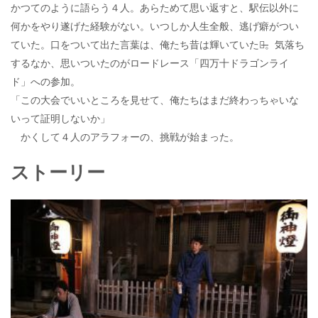
かつてのように語らう４人。あらためて思い返すと、駅伝以外に
何かをやり遂げた経験がない。いつしか人生全般、逃げ癖がつい
ていた。口をついて出た言葉は、俺たち昔は輝いていたな̶。気落ち
するなか、思いついたのがロードレース「四万十ドラゴンライ
ド」への参加。
「この大会でいいところを見せて、俺たちはまだ終わっちゃいな
いって証明しないか」
かくして４人のアラフォーの、挑戦が始まった。
ストーリー