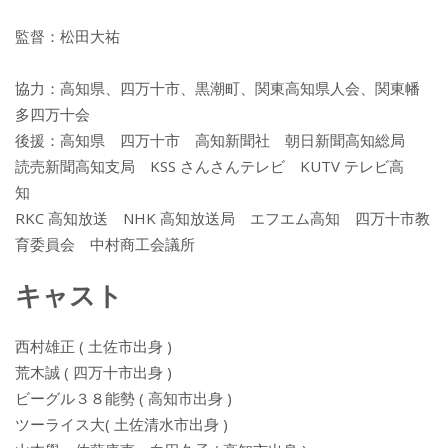
監督：松田大祐
協力：高知県、四万十市、黒潮町、関東高知県人会、関東幡
多四万十会
後援：高知県 四万十市 高知新聞社 朝日新聞高知総局
読売新聞高知支局 KSS さんさんテレビ KUTV テレビ高
知
RKC 高知放送 NHK 高知放送局 エフエム高知 四万十市教
育委員会 中村商工会議所
キャスト
西村雄正 ( 土佐市出身 )
荒木誠 ( 四万十市出身 )
ビーグル３８能勢 ( 高知市出身 )
ツーライス大( 土佐清水市出身 )