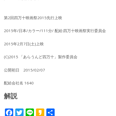
第2回四万十映画祭2015先行上映
2015年/日本/カラー/111分/ 配給:四万十映画祭実行委員会
2015年2月7日(土)上映
(C)2015 「あらうんど四万十」製作委員会
公開初日 2015/02/07
配給会社名 1640
解説
F
T
Li
K
共