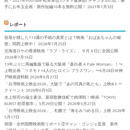
続・2021年YouTube 松本卓也 (シネマ健康会) チャンネルの乱！勝
手にお年玉企画・新作短編10本を無料公開！
2021年1月3日
レポート
祖母が残した113通の手紙の真実とは？映画『おばあちゃんの秘
密』関西上映中！
2026年7月25日
北海道ロケの香港映画『ラブ・ライズ』、９月４日に全国公開
2026年7月16日
13年ぶりに再編集版で蘇る大阪発『蒼白者 A Pale Woman』！〜
上映企画「ツネモト×4人のヒロイン プラスワン」〜6月28日＠神
戸映画資料館
2026年6月27日
「台湾映画上映会2026」大阪で『あの写真の私たち』上映&トー
クイベント
2026年6月9日
水上恒司VS福士蒼汰、新宿歌舞伎町で肉弾戦！!映画『TOKYO
BURST-犯罪都市-』5月29日公開！
2026年5月27日
「台湾映画上映会2026」、札幌で『海をみつめる日』上映
2026年
5月17日
韓国・全州国際映画祭リポート②チャン・ゴンジェ監督、新作