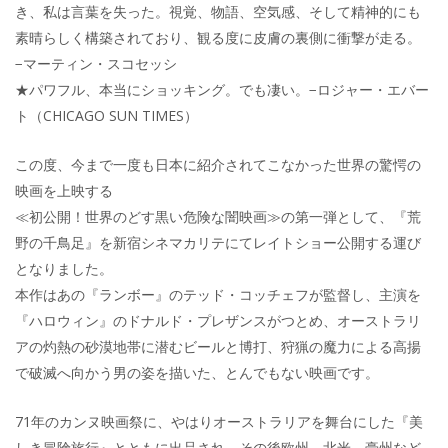
き、私は言葉を失った。視覚、物語、空気感、そして精神的にも
素晴らしく構築されており、観る度に皮膚の裏側に衝撃が走る。
−マーティン・スコセッシ
★パワフル、本当にショッキング。でも凄い。−ロジャー・エバー
ト（CHICAGO SUN TIMES）
この度、今まで一度も日本に紹介されてこなかった世界の驚愕の
映画を上映する
≪初公開！世界のどす黒い危険な闇映画≫の第一弾として、『荒
野の千鳥足』を新宿シネマカリテにてレイトショー公開する運び
となりました。
本作はあの『ランボー』のテッド・コッチェフが監督し、主演を
『ハロウィン』のドナルド・プレザンスがつとめ、オーストラリ
アの灼熱の砂漠地帯に潜むビールと博打、狩猟の魔力による高揚
で破滅へ向かう男の姿を描いた、とんでもない映画です。
71年のカンヌ映画祭に、やはりオーストラリアを舞台にした『美
しき冒険旅行』とともに出品され、その後欧州、北米、豪州など