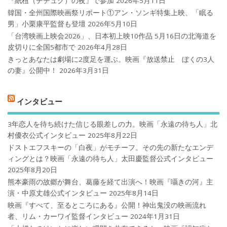
『紙杻（チチュク）の夜』で参加
2026年5月11日
韓国・全州国際映画祭リポート①アン・ソンギ特集上映、「眠る
男」小栗康平監督も登壇
2026年5月10日
「台湾映画上映会2026」、日本初上映10作品 5月16日の北海道を
皮切りに全国5都市で
2026年4月28日
きっとあなたは劇場に2度足を運ぶ。映画『放送禁止 ぼくの3人
の妻』公開中！
2026年3月31日
インタビュー
3年恋人を待ち続けた信じる眼差しの力。映画「永遠の待ち人」北
村優衣公式インタビュー
2025年8月22日
ドストエフスキーの「白夜」がモチーフ。その先の新たなエンデ
ィングとは？映画「永遠の待ち人」太田慶監督公式インタビュー
2025年8月20日
熊本豪雨の故郷が舞台、葛藤を経て出演へ！映画『囁きの河』主
演・中原丈雄公式インタビュー
2025年8月14日
映画『すべて、至るところにある』公開！神出鬼没の映画流れ
者、リム・カーワイ監督インタビュー
2024年1月31日