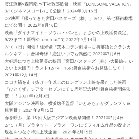
藤江琢磨×森岡龍P×下社敦郎監督・映画『LONESOME VACATION』
3/10シネマスコーレにて公開！
2024年3月16日
DIY映画『帰ってきた宮田バスターズ（株）」9/17、第七藝術劇場
にて公開！
2022年9月16日
映画『ダイナマイト・ソウル・バンビ』まさかの上映延長決定、
9/23まで！新宿K’s cinemaにて
2022年9月14日
7/10（日）開催！桂米紫『茨木コテン劇場～古典落語とクラシカ
ルシネマ～』合縁奇縁！恋はいつでも偶然に
2022年7月6日
大好評につき上映延長の映画『宮田バスターズ（株）-大長編-』い
よいよ大団円！ラスト12/14・16の舞台挨拶をお見逃しなく！
2021年12月14日
コロナ禍を⾛り抜け⼀年以上のロングラン上映を果たした映画
『ひとくず』シアターセブンにて１周年記念特別舞台挨拶開催決
定︕︕
2021年12月3日
大阪アジアン映画祭、横浜聡子監督『いとみち』がグランプリ＆
観客賞！
2021年3月15日
春を呼ぶ、第 16 回大阪アジアン映画祭開催！
2021年3月4日
2/15（月）プラネット・プラス・ワンにてフィルム作品の歴史と
現在をつなぐ特別上映企画！
2021年2月15日