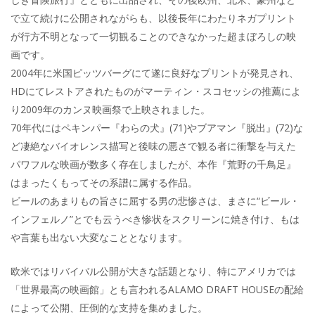
で立て続けに公開されながらも、以後長年にわたりネガプリント
が行方不明となって一切観ることのできなかった超まぼろしの映
画です。
2004年に米国ピッツバーグにて遂に良好なプリントが発見され、
HDにてレストアされたものがマーティン・スコセッシの推薦によ
り2009年のカンヌ映画祭で上映されました。
70年代にはペキンパー『わらの犬』(71)やブアマン『脱出』(72)な
ど凄絶なバイオレンス描写と後味の悪さで観る者に衝撃を与えた
パワフルな映画が数多く存在しましたが、本作『荒野の千鳥足』
はまったくもってその系譜に属する作品。
ビールのあまりもの旨さに屈する男の悲惨さは、まさに“ビール・
インフェルノ”とでも云うべき惨状をスクリーンに焼き付け、もは
や言葉も出ない大変なこととなります。
欧米ではリバイバル公開が大きな話題となり、特にアメリカでは
「世界最高の映画館」とも言われるALAMO DRAFT HOUSEの配給
によって公開、圧倒的な支持を集めました。