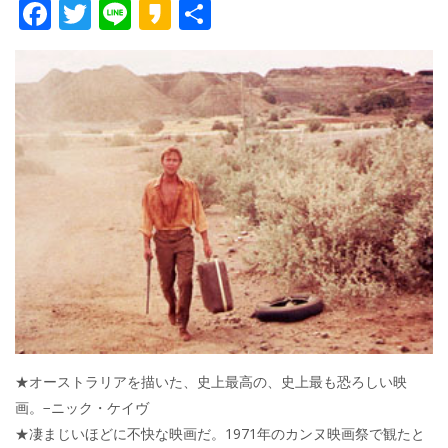
F
T
Li
K
共
ac
w
n
a
有
e
itt
e
k
b
er
a
o
o
o
k
★オーストラリアを描いた、史上最高の、史上最も恐ろしい映
画。−ニック・ケイヴ
★凄まじいほどに不快な映画だ。1971年のカンヌ映画祭で観たと