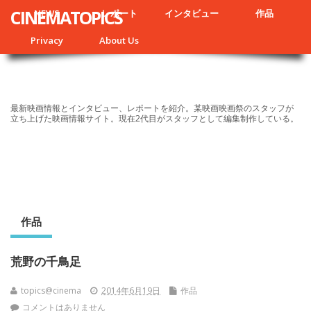
CINEMATOPICS
NEWS
レポート
インタビュー
作品
Privacy
About Us
最新映画情報とインタビュー、レポートを紹介。某映画映画祭のスタッフが
立ち上げた映画情報サイト。現在2代目がスタッフとして編集制作している。
作品
荒野の千鳥足
topics@cinema
2014年6月19日
作品
コメントはありません