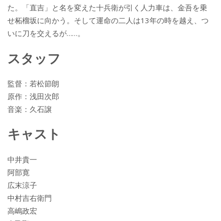
た。「直吉」と名を変えた十兵衛が引く人力車は、金吾を乗
せ柘榴坂に向かう。そして運命の二人は13年の時を越え、つ
いに刀を交えるが……。
スタッフ
監督：若松節朗
原作：浅田次郎
音楽：久石譲
キャスト
中井貴一
阿部寛
広末涼子
中村吉右衛門
高嶋政宏