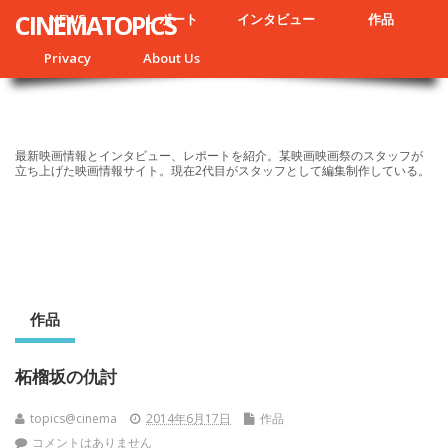
CINEMATOPICS
NEWS
レポート
インタビュー
作品
Privacy
About Us
最新映画情報とインタビュー、レポートを紹介。某映画映画祭のスタッフが
立ち上げた映画情報サイト。現在2代目がスタッフとして編集制作している。
作品
柘榴坂の仇討
topics@cinema
2014年6月17日
作品
コメントはありません