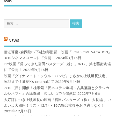
NEWS
藤江琢磨×森岡龍P×下社敦郎監督・映画『LONESOME VACATION』
3/10シネマスコーレにて公開！
2024年3月16日
DIY映画『帰ってきた宮田バスターズ（株）」9/17、第七藝術劇場
にて公開！
2022年9月16日
映画『ダイナマイト・ソウル・バンビ』まさかの上映延長決定、
9/23まで！新宿K’s cinemaにて
2022年9月14日
7/10（日）開催！桂米紫『茨木コテン劇場～古典落語とクラシカ
ルシネマ～』合縁奇縁！恋はいつでも偶然に
2022年7月6日
大好評につき上映延長の映画『宮田バスターズ（株）-大長編-』い
よいよ大団円！ラスト12/14・16の舞台挨拶をお見逃しなく！
2021年12月14日