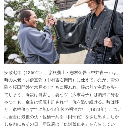
安政七年（1860年）。彦根藩士・志村金吾（中井貴一）は、
時の大老・井伊直弼（中村吉右衛門）に仕えていたが、雪の
降る桜田門外で水戸浪士たちに襲われ、眼の前で主君を失っ
てしまう。両親は自害し、妻セツ（広末涼子）は酌婦に身を
やつすも、金吾は切腹も許されず、仇を追い続ける。時は移
り、彦根藩もすでに無い13年後の明治六年（1873年）、つい
に金吾は最後の仇・佐橋十兵衛（阿部寛）を探し出す。しか
し皮肉にもその日、新政府は「仇討禁止令」を布告してい