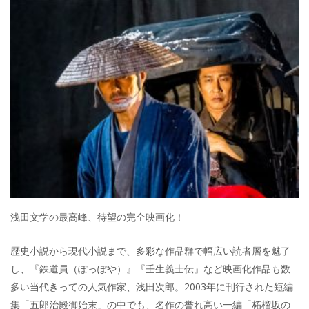
e
itt
e
k
b
er
a
o
o
o
k
浅田文学の最高峰、待望の完全映画化！
歴史小説から現代小説まで、多彩な作品群で幅広い読者層を魅了
し、『鉄道員（ぽっぽや）』『壬生義士伝』など映画化作品も数
多い当代きっての人気作家、浅田次郎。2003年に刊行された短編
集「五郎治殿御始末」の中でも、名作の誉れ高い一編「柘榴坂の