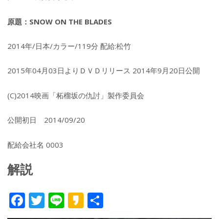
原題：SNOW ON THE BLADES
2014年/日本/カラー/119分 配給:松竹
2015年04月03日よりＤＶＤリリース 2014年9月20日公開
(C)2014映画「柘榴坂の仇討」製作委員会
公開初日 2014/09/20
配給会社名 0003
解説
F
T
Li
K
共
ac
w
n
a
有