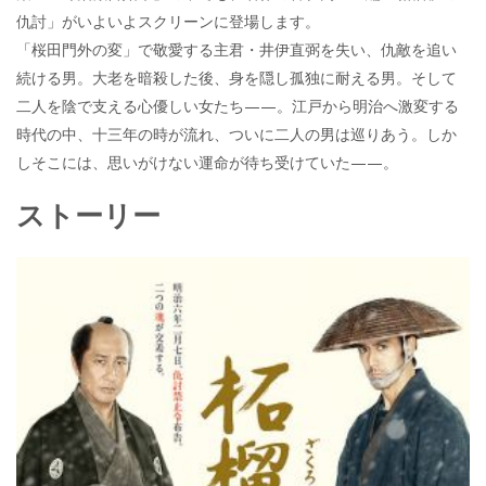
仇討」がいよいよスクリーンに登場します。
「桜田門外の変」で敬愛する主君・井伊直弼を失い、仇敵を追い
続ける男。大老を暗殺した後、身を隠し孤独に耐える男。そして
二人を陰で支える心優しい女たち——。江戸から明治へ激変する
時代の中、十三年の時が流れ、ついに二人の男は巡りあう。しか
しそこには、思いがけない運命が待ち受けていた——。
ストーリー