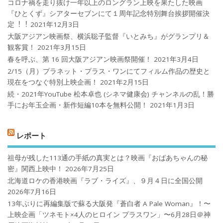
コロナ禍を⾛り抜け⼀年以上のロングラン上映を果たした映画
『ひとくず』シアターセブンにて１周年記念特別舞台挨拶開催決
定︕︕
2021年12月3日
大阪アジアン映画祭、横浜聡子監督『いとみち』がグランプリ＆
観客賞！
2021年3月15日
春を呼ぶ、第 16 回大阪アジアン映画祭開催！
2021年3月4日
2/15（月）プラネット・プラス・ワンにてフィルム作品の歴史と
現在をつなぐ特別上映企画！
2021年2月15日
続・2021年YouTube 松本卓也 (シネマ健康会) チャンネルの乱！勝
手にお年玉企画・新作短編10本を無料公開！
2021年1月3日
レポート
祖母が残した113通の手紙の真実とは？映画『おばあちゃんの秘
密』関西上映中！
2026年7月25日
北海道ロケの香港映画『ラブ・ライズ』、９月４日に全国公開
2026年7月16日
13年ぶりに再編集版で蘇る大阪発『蒼白者 A Pale Woman』！〜
上映企画「ツネモト×4人のヒロイン プラスワン」〜6月28日＠神