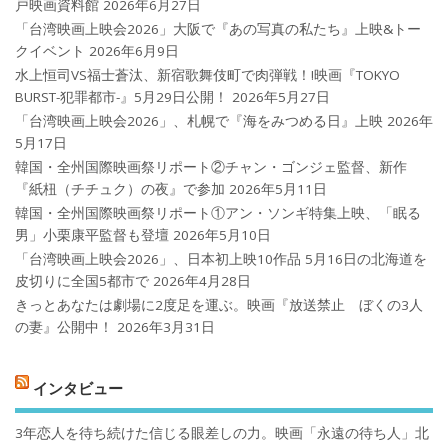
戸映画資料館
2026年6月27日
「台湾映画上映会2026」大阪で『あの写真の私たち』上映&トー
クイベント
2026年6月9日
水上恒司VS福士蒼汰、新宿歌舞伎町で肉弾戦！!映画『TOKYO
BURST-犯罪都市-』5月29日公開！
2026年5月27日
「台湾映画上映会2026」、札幌で『海をみつめる日』上映
2026年
5月17日
韓国・全州国際映画祭リポート②チャン・ゴンジェ監督、新作
『紙杻（チチュク）の夜』で参加
2026年5月11日
韓国・全州国際映画祭リポート①アン・ソンギ特集上映、「眠る
男」小栗康平監督も登壇
2026年5月10日
「台湾映画上映会2026」、日本初上映10作品 5月16日の北海道を
皮切りに全国5都市で
2026年4月28日
きっとあなたは劇場に2度足を運ぶ。映画『放送禁止 ぼくの3人
の妻』公開中！
2026年3月31日
インタビュー
3年恋人を待ち続けた信じる眼差しの力。映画「永遠の待ち人」北