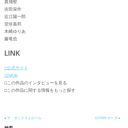
真飛聖
吉田栄作
近江陽一郎
堂珍嘉邦
木崎ゆりあ
藤竜也
LINK
□公式サイト
□IMDb
□この作品のインタビューを見る
□この作品に関する情報をもっと探す
«
ザ・ボックストロール
GONIN サーガ
»
検索