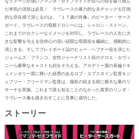
なイメージが強いアマンダ・セイフライドが自らの殻を破り挑ん
だ本気の演技は必見！ ラヴレースの暴力的な夫チャックを圧倒
的な存在感で演じるのは、『１７歳の肖像』のピーター・サース
ガード。ラヴレースの母親ドロシーには、シャロン・ストーン。
これまでのセクシーなイメージを封印し、ラヴレースの人生に大
きな影響を与える信仰心の深い頑固な母親役を繊細に、感動的に
演じきる。そしてプレイボーイ誌のヒュー・ヘフナー役を演じた
ジェームズ・フランコ、女性ジャーナリスト役のクロエ・セヴィ
ニーら豪華なキャストも顔をそろえる。アカデミー賞の長編ドキ
ュメンタリー賞に輝いた経歴のあるロブ・エプスタイン監督＆ジ
ェフリー・フリードマン監督は、撮影の始まる前に膨大な量のリ
サーチを実施。これまで誰も知ることのなかった真実のリンダ・
ラヴレース像を描き出すことに見事に成功した。
ストーリー