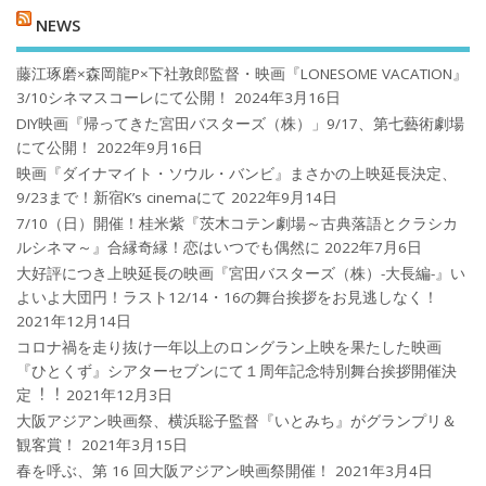
NEWS
藤江琢磨×森岡龍P×下社敦郎監督・映画『LONESOME VACATION』
3/10シネマスコーレにて公開！
2024年3月16日
DIY映画『帰ってきた宮田バスターズ（株）」9/17、第七藝術劇場
にて公開！
2022年9月16日
映画『ダイナマイト・ソウル・バンビ』まさかの上映延長決定、
9/23まで！新宿K’s cinemaにて
2022年9月14日
7/10（日）開催！桂米紫『茨木コテン劇場～古典落語とクラシカ
ルシネマ～』合縁奇縁！恋はいつでも偶然に
2022年7月6日
大好評につき上映延長の映画『宮田バスターズ（株）-大長編-』い
よいよ大団円！ラスト12/14・16の舞台挨拶をお見逃しなく！
2021年12月14日
コロナ禍を⾛り抜け⼀年以上のロングラン上映を果たした映画
『ひとくず』シアターセブンにて１周年記念特別舞台挨拶開催決
定︕︕
2021年12月3日
大阪アジアン映画祭、横浜聡子監督『いとみち』がグランプリ＆
観客賞！
2021年3月15日
春を呼ぶ、第 16 回大阪アジアン映画祭開催！
2021年3月4日