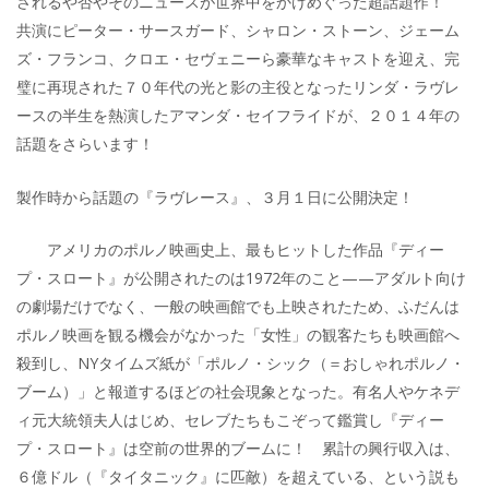
されるや否やそのニュースが世界中をかけめぐった超話題作！
共演にピーター・サースガード、シャロン・ストーン、ジェーム
ズ・フランコ、クロエ・セヴェニーら豪華なキャストを迎え、完
璧に再現された７０年代の光と影の主役となったリンダ・ラヴレ
ースの半生を熱演したアマンダ・セイフライドが、２０１４年の
話題をさらいます！
製作時から話題の『ラヴレース』、３月１日に公開決定！
アメリカのポルノ映画史上、最もヒットした作品『ディー
プ・スロート』が公開されたのは1972年のこと——アダルト向け
の劇場だけでなく、一般の映画館でも上映されたため、ふだんは
ポルノ映画を観る機会がなかった「女性」の観客たちも映画館へ
殺到し、NYタイムズ紙が「ポルノ・シック（＝おしゃれポルノ・
ブーム）」と報道するほどの社会現象となった。有名人やケネデ
ィ元大統領夫人はじめ、セレブたちもこぞって鑑賞し『ディー
プ・スロート』は空前の世界的ブームに！ 累計の興行収入は、
６億ドル（『タイタニック』に匹敵）を超えている、という説も