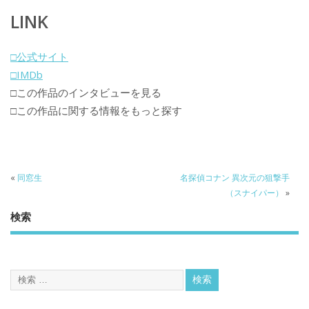
LINK
□公式サイト
□IMDb
□この作品のインタビューを見る
□この作品に関する情報をもっと探す
«
同窓生
名探偵コナン 異次元の狙撃手
（スナイパー）
»
検索