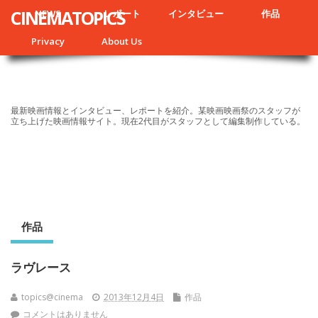
CINEMATOPICS
NEWS
レポート
インタビュー
作品
Privacy
About Us
最新映画情報とインタビュー、レポートを紹介。某映画映画祭のスタッフが
立ち上げた映画情報サイト。現在2代目がスタッフとして編集制作している。
作品
ラヴレース
topics@cinema
2013年12月4日
作品
コメントはありません