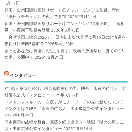
5月17日
韓国・全州国際映画祭リポート②チャン・ゴンジェ監督、新作
『紙杻（チチュク）の夜』で参加
2026年5月11日
韓国・全州国際映画祭リポート①アン・ソンギ特集上映、「眠る
男」小栗康平監督も登壇
2026年5月10日
「台湾映画上映会2026」、日本初上映10作品 5月16日の北海道を
皮切りに全国5都市で
2026年4月28日
きっとあなたは劇場に2度足を運ぶ。映画『放送禁止 ぼくの3人
の妻』公開中！
2026年3月31日
インタビュー
3年恋人を待ち続けた信じる眼差しの力。映画「永遠の待ち人」北
村優衣公式インタビュー
2025年8月22日
ドストエフスキーの「白夜」がモチーフ。その先の新たなエンデ
ィングとは？映画「永遠の待ち人」太田慶監督公式インタビュー
2025年8月20日
熊本豪雨の故郷が舞台、葛藤を経て出演へ！映画『囁きの河』主
演・中原丈雄公式インタビュー
2025年8月14日