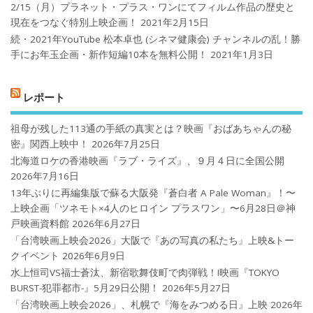
2/15（月）プラネット・プラス・ワンにてフィルム作品の歴史と
現在をつなぐ特別上映企画！
2021年2月15日
続・2021年YouTube 松本卓也 (シネマ健康会) チャンネルの乱！勝
手にお年玉企画・新作短編10本を無料公開！
2021年1月3日
レポート
祖母が残した113通の手紙の真実とは？映画『おばあちゃんの秘
密』関西上映中！
2026年7月25日
北海道ロケの香港映画『ラブ・ライズ』、９月４日に全国公開
2026年7月16日
13年ぶりに再編集版で蘇る大阪発『蒼白者 A Pale Woman』！〜
上映企画「ツネモト×4人のヒロイン プラスワン」〜6月28日＠神
戸映画資料館
2026年6月27日
「台湾映画上映会2026」大阪で『あの写真の私たち』上映&トー
クイベント
2026年6月9日
水上恒司VS福士蒼汰、新宿歌舞伎町で肉弾戦！!映画『TOKYO
BURST-犯罪都市-』5月29日公開！
2026年5月27日
「台湾映画上映会2026」、札幌で『海をみつめる日』上映
2026年