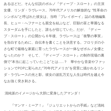
あるほどだ。そんな伝説のポルノ『ディープ・スロート』の主演
女優、リンダ・ラヴレース。70年代アメリカの解放的な “性革命の
シンボル”と呼ばれた彼女は、当時「プレイボーイ」誌の名物編集
長、ヒュー・へフナーとも親交を結ぶなど、巨額の富と華麗なる
スターダムを手にしたと、誰もが信じていた。だが、『ディー
プ・スロート』の公開から６年後、ラヴレースは「衝撃の事実」
を告白するために、自伝本を書くことを決意する。フロリダの小
さな町で厳格な家庭に育ったラヴレースが一体なぜポルノ女優と
なったのか？ そして、『ディープ・スロート』の制作現場の裏
側で“本当に起こっていたこと”とは……？ 華やかな音楽やファッ
ションでPOPに彩られた“70年代アメリカ”を背景に描かれるリン
ダ・ラヴレースの光と影。彼女の波乱万丈な人生は時代を越え今
なお強く突き刺さる。
清純派のイメージから大胆に変身したアマンダ！
『マンマ・ミーア！』『ジュリエットからの手紙』など清純