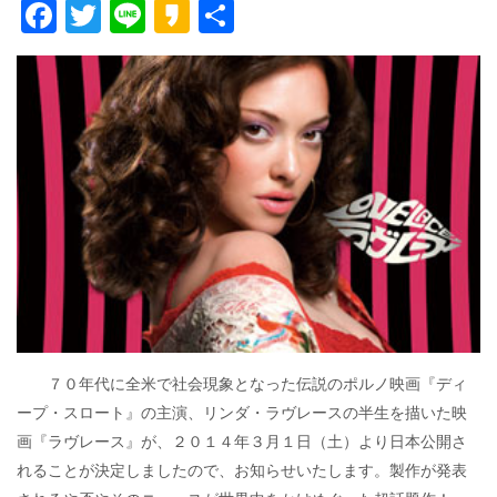
F
T
Li
K
共
ac
w
n
a
有
e
itt
e
k
b
er
a
o
o
o
k
７０年代に全米で社会現象となった伝説のポルノ映画『ディ
ープ・スロート』の主演、リンダ・ラヴレースの半生を描いた映
画『ラヴレース』が、２０１４年３月１日（土）より日本公開さ
れることが決定しましたので、お知らせいたします。製作が発表