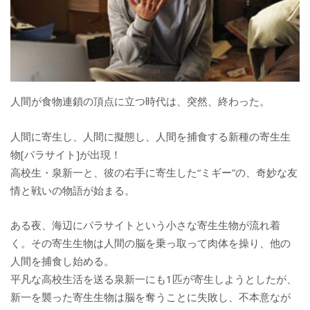
人間が食物連鎖の頂点に立つ時代は、突然、終わった。
人間に寄生し、人間に擬態し、人間を捕食する新種の寄生生
物[パラサイト]が出現！
高校生・泉新一と、彼の右手に寄生した“ミギー”の、奇妙な友
情と戦いの物語が始まる。
ある夜、海辺にパラサイトという小さな寄生生物が流れ着
く。その寄生生物は人間の脳を乗っ取って肉体を操り、他の
人間を捕食し始める。
平凡な高校生活を送る泉新一にも1匹が寄生しようとしたが、
新一を襲った寄生生物は脳を奪うことに失敗し、不本意なが