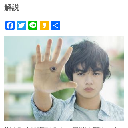
解説
F
T
Li
K
共
ac
w
n
a
有
e
itt
e
k
b
er
a
o
o
o
k