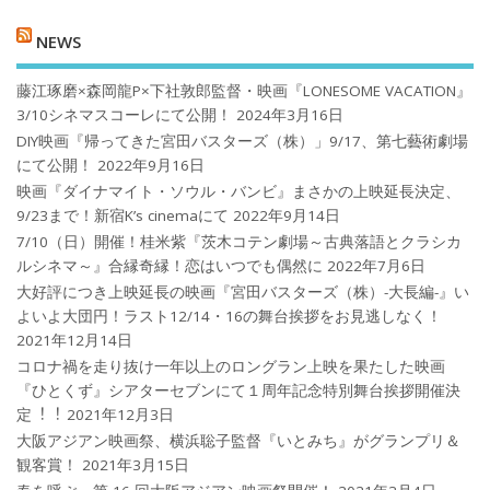
NEWS
藤江琢磨×森岡龍P×下社敦郎監督・映画『LONESOME VACATION』
3/10シネマスコーレにて公開！
2024年3月16日
DIY映画『帰ってきた宮田バスターズ（株）」9/17、第七藝術劇場
にて公開！
2022年9月16日
映画『ダイナマイト・ソウル・バンビ』まさかの上映延長決定、
9/23まで！新宿K’s cinemaにて
2022年9月14日
7/10（日）開催！桂米紫『茨木コテン劇場～古典落語とクラシカ
ルシネマ～』合縁奇縁！恋はいつでも偶然に
2022年7月6日
大好評につき上映延長の映画『宮田バスターズ（株）-大長編-』い
よいよ大団円！ラスト12/14・16の舞台挨拶をお見逃しなく！
2021年12月14日
コロナ禍を⾛り抜け⼀年以上のロングラン上映を果たした映画
『ひとくず』シアターセブンにて１周年記念特別舞台挨拶開催決
定︕︕
2021年12月3日
大阪アジアン映画祭、横浜聡子監督『いとみち』がグランプリ＆
観客賞！
2021年3月15日