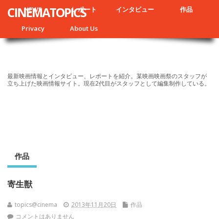
CINEMATOPICS
NEWS
レポート
インタビュー
作品
Privacy
About Us
最新映画情報とインタビュー、レポートを紹介。某映画映画祭のスタッフが
立ち上げた映画情報サイト。現在2代目がスタッフとして編集制作している。
作品
寄生獣
topics@cinema
2013年11月20日
作品
コメントはありません