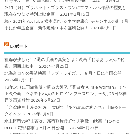
春を呼ぶ、第 16 回大阪アジアン映画祭開催！
2021年3月4日
2/15（月）プラネット・プラス・ワンにてフィルム作品の歴史と
現在をつなぐ特別上映企画！
2021年2月15日
続・2021年YouTube 松本卓也 (シネマ健康会) チャンネルの乱！勝
手にお年玉企画・新作短編10本を無料公開！
2021年1月3日
レポート
祖母が残した113通の手紙の真実とは？映画『おばあちゃんの秘
密』関西上映中！
2026年7月25日
北海道ロケの香港映画『ラブ・ライズ』、９月４日に全国公開
2026年7月16日
13年ぶりに再編集版で蘇る大阪発『蒼白者 A Pale Woman』！〜
上映企画「ツネモト×4人のヒロイン プラスワン」〜6月28日＠神
戸映画資料館
2026年6月27日
「台湾映画上映会2026」大阪で『あの写真の私たち』上映&トー
クイベント
2026年6月9日
水上恒司VS福士蒼汰、新宿歌舞伎町で肉弾戦！!映画『TOKYO
BURST-犯罪都市-』5月29日公開！
2026年5月27日