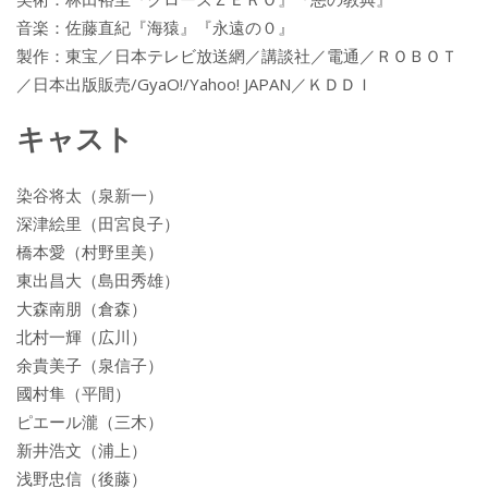
音楽：佐藤直紀『海猿』『永遠の０』
製作：東宝／日本テレビ放送網／講談社／電通／ＲＯＢＯＴ
／日本出版販売/GyaO!/Yahoo! JAPAN／ＫＤＤＩ
キャスト
染谷将太（泉新一）
深津絵里（田宮良子）
橋本愛（村野里美）
東出昌大（島田秀雄）
大森南朋（倉森）
北村一輝（広川）
余貴美子（泉信子）
國村隼（平間）
ピエール瀧（三木）
新井浩文（浦上）
浅野忠信（後藤）