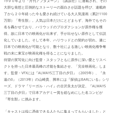
19９０年より『月刊アフタヌーン』（講談社）に連載され、その
大胆な発想と圧倒的なストーリーの面白さが話題を呼び、連載終
了から２０年経った今も愛され続けている大人気漫画（累計1100
万部）「寄生獣」。人気は日本だけにとどまらず、海外でもその
名を轟かせており、ハリウッドのプロダクションが原作権を獲
得。故に日本での映画化が出来ず、手が出せない原作として伝説
化していました。そして本年、ハリウッドとの契約が切れ、遂に
日本での映画化が可能となり、数十社による激しい映画化権争奪
戦の末に東宝が映画化権を得ることになりました。
待望の実写化に向け監督・スタッフともに原作に深い愛とリスペ
クトを持った日本最高峰の才能を集結させ、「完全映画化」しま
す。監督・VFXには『ALWAYS三丁目の夕日』（2005年）、『永
遠の0』（2013年）の山崎貴、脚本には『探偵はBARにいる』シリ
ーズ、ドラマ『リーガル・ハイ』の古沢良太が決定。『ALWAYS
三丁目の夕日』で日本アカデミー賞を総なめにした名コンビが
『寄生獣』に挑みます。
「キャストは役に憑依できる人たちに集まってもらいました」と