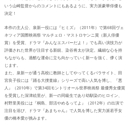
いう山崎監督からのコメントにもあるように、実力派豪華俳優も
決定！
本作の主人公、泉新一役には『ヒミズ』（2011年）で第68回ヴェ
ネツィア国際映画祭 マルチェロ・マストロヤンニ賞（新人俳優
賞）を受賞、ドラマ『みんなエスパーだよ！』でも高い演技力が
評価された世界が注目する新鋭、染谷将太が決定。繊細な心を持
ちながらも、過酷な運命に立ち向かっていく新一を強く、儚く演
じます。
また、泉新一が通う高校に教師としてやってくるパラサイト、田
宮良子役には『踊る大捜査線』シリーズで高い人気を博し、『悪
人』（2010年）で第34回モントリオール世界映画祭 最優秀女優賞
を受賞した深津絵里が、新一の同級生であり幼馴染のヒロイン、
村野里美役には『桐島、部活やめるってよ』（2012年）の出演で
注目を浴び、ドラマ『あまちゃん』で人気を博した実力派若手女
優の橋本愛が挑みます。