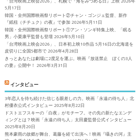
「台湾映画上映会2026」、札幌で『海をみつめる日』上映
2026年
5月17日
韓国・全州国際映画祭リポート②チャン・ゴンジェ監督、新作
『紙杻（チチュク）の夜』で参加
2026年5月11日
韓国・全州国際映画祭リポート①アン・ソンギ特集上映、「眠る
男」小栗康平監督も登壇
2026年5月10日
「台湾映画上映会2026」、日本初上映10作品 5月16日の北海道を
皮切りに全国5都市で
2026年4月28日
きっとあなたは劇場に2度足を運ぶ。映画『放送禁止 ぼくの3人
の妻』公開中！
2026年3月31日
インタビュー
3年恋人を待ち続けた信じる眼差しの力。映画「永遠の待ち人」北
村優衣公式インタビュー
2025年8月22日
ドストエフスキーの「白夜」がモチーフ。その先の新たなエンデ
ィングとは？映画「永遠の待ち人」太田慶監督公式インタビュー
2025年8月20日
熊本豪雨の故郷が舞台、葛藤を経て出演へ！映画『囁きの河』主