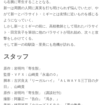
ら右腕に寄生することとなる。
新一は周囲の人間に真実を打ち明けられず悩んでいたが、や
がて新一とパラサイト・ミギーとは友情に近いものを感じる
ようになっていく。
しかし新一とミギーの前に、高校教師として現れたパラサイ
ト・田宮良子を筆頭に他のパラサイトが現れ始め、次々と攻
撃をしかけてくる。
そして新一の幼馴染・里美にも危機が訪れる。
スタッフ
原作：岩明均「寄生獣」
監督・ＶＦＸ：山崎貴『永遠の０』
脚本：古沢良太『リーガルハイ』『ＡＬＷＡＹＳ三丁目の夕
日』、山崎貴
原作：岩明均「寄生獣」（講談社刊）
撮影：阿藤正一『告白』『渇き。』
美術：林田裕至『クローズＺＥＲＯ』『悪の教典』