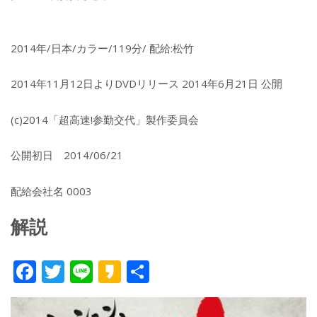
2014年/日本/カラー/119分/ 配給:松竹
2014年11月12日よりDVDリリース 2014年6月21日 公開
(c)2014「超高速!参勤交代」製作委員会
公開初日 2014/06/21
配給会社名 0003
解説
F
T
Li
K
共
ac
w
n
a
有
e
itt
e
k