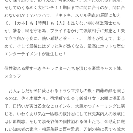
そしてめくるめく大ピンチ！！期日までに間に合うのか、間に合
わないのか！？ハラハラ、ドキドキ、スリル満点の展開に加え
て、【カネ】も【時間】も【人】も足りない弱小貧乏藩士たち
が、藩を、民を守る為、プライドをかけて強敵相手に知恵と工夫
で立ち向かう姿に、熱い感動と涙・・・。 誰もが笑えて、楽し
めて、そして最後にはグッと胸が熱くなる、最高にホットな歴史
エンターテイメントが誕生した！
個性溢れる愛すべきキャラクターたちを演じる豪華キャスト陣、
スタッフ
お人よしだが民に愛されるトラウマ持ちの殿・内藤政醇を演じ
るのは、佐々木蔵之介。宿場町で出会う飯盛り女・お咲に深田恭
子。口汚いが実は乙女なヒロインを、大胆かつチャーミングに演
じる。いわくあり気な一匹狼の抜け忍にして旅先案内人の段蔵に
は伊原剛志。そして湯長谷藩の個性溢れる藩士たち、金勘定に厳
しい知恵者の家老・相馬兼嗣に西村雅彦、刀剣の腕に秀でる荒木