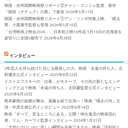
韓国・全州国際映画祭リポート②チャン・ゴンジェ監督、新作
『紙杻（チチュク）の夜』で参加
2026年5月11日
韓国・全州国際映画祭リポート①アン・ソンギ特集上映、「眠る
男」小栗康平監督も登壇
2026年5月10日
「台湾映画上映会2026」、日本初上映10作品 5月16日の北海道を
皮切りに全国5都市で
2026年4月28日
インタビュー
3年恋人を待ち続けた信じる眼差しの力。映画「永遠の待ち人」北
村優衣公式インタビュー
2025年8月22日
ドストエフスキーの「白夜」がモチーフ。その先の新たなエンデ
ィングとは？映画「永遠の待ち人」太田慶監督公式インタビュー
2025年8月20日
熊本豪雨の故郷が舞台、葛藤を経て出演へ！映画『囁きの河』主
演・中原丈雄公式インタビュー
2025年8月14日
映画『すべて、至るところにある』公開！神出鬼没の映画流れ
者、リム・カーワイ監督インタビュー
2024年1月31日
「大切なのはいかに楽しい瞬間を共有できるか」映画『認知症と