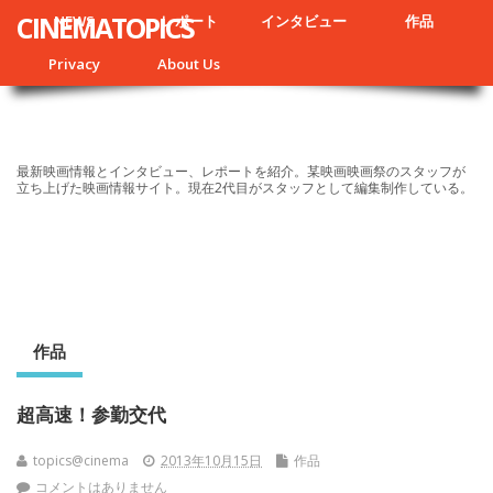
CINEMATOPICS
NEWS
レポート
インタビュー
作品
Privacy
About Us
最新映画情報とインタビュー、レポートを紹介。某映画映画祭のスタッフが
立ち上げた映画情報サイト。現在2代目がスタッフとして編集制作している。
作品
超高速！参勤交代
topics@cinema
2013年10月15日
作品
コメントはありません