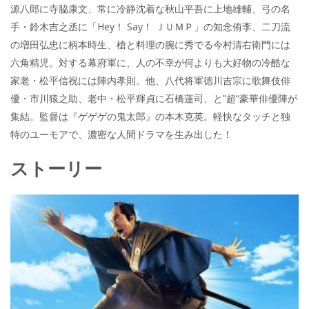
源八郎に寺脇康文、常に冷静沈着な秋山平吾に上地雄輔、弓の名
手・鈴木吉之丞に「Hey！ Say！ ＪＵＭＰ」の知念侑李、二刀流
の増田弘忠に柄本時生、槍と料理の腕に秀でる今村清右衛門には
六角精児。対する幕府軍に、人の不幸が何よりも大好物の冷酷な
家老・松平信祝には陣内孝則。他、八代将軍徳川吉宗に歌舞伎俳
優・市川猿之助、老中・松平輝貞に石橋蓮司、と”超“豪華俳優陣が
集結。監督は『ゲゲゲの鬼太郎』の本木克英。軽快なタッチと独
特のユーモアで、濃密な人間ドラマを生み出した！
ストーリー