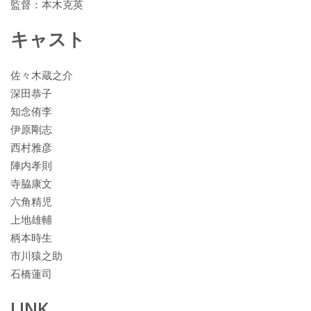
監督：本木克英
キャスト
佐々木蔵之介
深田恭子
知念侑李
伊原剛志
西村雅彦
陣内孝則
寺脇康文
六角精児
上地雄輔
柄本時生
市川猿之助
石橋蓮司
LINK