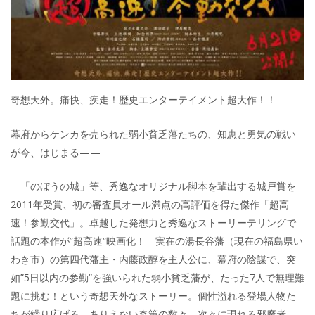
奇想天外。痛快、疾走！歴史エンターテイメント超大作！！
幕府からケンカを売られた弱小貧乏藩たちの、知恵と勇気の戦い
が今、はじまる——
「のぼうの城」等、秀逸なオリジナル脚本を輩出する城戸賞を
2011年受賞、初の審査員オール満点の高評価を得た傑作「超高
速！参勤交代」。卓越した発想力と秀逸なストーリーテリングで
話題の本作が”超高速“映画化！ 実在の湯長谷藩（現在の福島県い
わき市）の第四代藩主・内藤政醇を主人公に、幕府の陰謀で、突
如”5日以内の参勤“を強いられた弱小貧乏藩が、たった7人で無理難
題に挑む！という奇想天外なストーリー。個性溢れる登場人物た
ちが繰り広げる、ありえない奇策の数々。次々に現れる邪魔者、