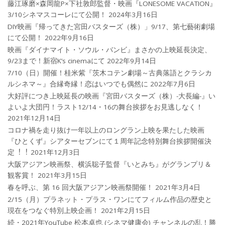
藤江琢磨×森岡龍P×下社敦郎監督・映画『LONESOME VACATION』
3/10シネマスコーレにて公開！
2024年3月16日
DIY映画『帰ってきた宮田バスターズ（株）」9/17、第七藝術劇場
にて公開！
2022年9月16日
映画『ダイナマイト・ソウル・バンビ』まさかの上映延長決定、
9/23まで！新宿K’s cinemaにて
2022年9月14日
7/10（日）開催！桂米紫『茨木コテン劇場～古典落語とクラシカ
ルシネマ～』合縁奇縁！恋はいつでも偶然に
2022年7月6日
大好評につき上映延長の映画『宮田バスターズ（株）-大長編-』い
よいよ大団円！ラスト12/14・16の舞台挨拶をお見逃しなく！
2021年12月14日
コロナ禍を⾛り抜け⼀年以上のロングラン上映を果たした映画
『ひとくず』シアターセブンにて１周年記念特別舞台挨拶開催決
定︕︕
2021年12月3日
大阪アジアン映画祭、横浜聡子監督『いとみち』がグランプリ＆
観客賞！
2021年3月15日
春を呼ぶ、第 16 回大阪アジアン映画祭開催！
2021年3月4日
2/15（月）プラネット・プラス・ワンにてフィルム作品の歴史と
現在をつなぐ特別上映企画！
2021年2月15日
続・2021年YouTube 松本卓也 (シネマ健康会) チャンネルの乱！勝