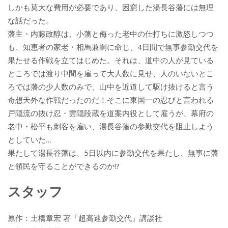
しかも莫大な費用が必要であり、困窮した湯長谷藩には無理
な話だった。
藩主・内藤政醇は、小藩と侮った老中の仕打ちに激怒しつつ
も、知恵者の家老・相馬兼嗣に命じ、4日間で無事参勤交代を
果たせる作戦を立てはじめた。それは、道中の人が見ている
ところでは渡り中間を雇って大人数に見せ、人のいないとこ
ろでは藩の少人数のみで、山中を近道して駆け抜けると言う
奇想天外な作戦だったのだ！そこに東国一の忍びと言われる
戸隠流の抜け忍・雲隠段蔵を道案内役として雇うが、幕府の
老中・松平も刺客を雇い、湯長谷藩の参勤交代を阻止しよう
としていた…
果たして湯長谷藩は、5日以内に参勤交代を果たし、無事に藩
と領民を守ることができるのか!?
スタッフ
原作：土橋章宏 著「超高速参勤交代」講談社