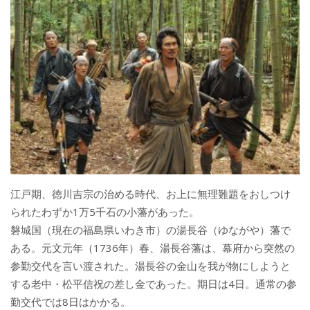
江戸期、徳川吉宗の治める時代、お上に無理難題をおしつけ
られたわずか1万5千石の小藩があった。
磐城国（現在の福島県いわき市）の湯長谷（ゆながや）藩で
ある。元文元年（1736年）春、湯長谷藩は、幕府から突然の
参勤交代を言い渡された。湯長谷の金山を我が物にしようと
する老中・松平信祝の差し金であった。期日は4日。通常の参
勤交代では8日はかかる。