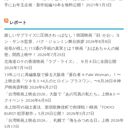
手にお年玉企画・新作短編10本を無料公開！
2021年1月3日
レポート
嬉しいサプライズに圧倒されっぱなし！韓国映画『顔 -かお-』ヨ
ン・サンホ監督、パク・ジョンミン舞台挨拶
2026年8月8日
祖母が残した113通の手紙の真実とは？映画『おばあちゃんの秘
密』関西上映中！
2026年7月25日
北海道ロケの香港映画『ラブ・ライズ』、９月４日に全国公開
2026年7月16日
13年ぶりに再編集版で蘇る大阪発『蒼白者 A Pale Woman』！〜
上映企画「ツネモト×4人のヒロイン プラスワン」〜6月28日＠神
戸映画資料館
2026年6月27日
「台湾映画上映会2026」大阪で『あの写真の私たち』上映&トー
クイベント
2026年6月9日
水上恒司VS福士蒼汰、新宿歌舞伎町で肉弾戦！!映画『TOKYO
BURST-犯罪都市-』5月29日公開！
2026年5月27日
「台湾映画上映会2026」、札幌で『海をみつめる日』上映
2026年
5月17日