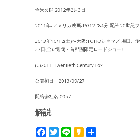
全米公開:2012年2月3日
2011年/アメリカ映画/PG12 /84分 配給:20世
2013年10/12(土)〜大阪:TOHOシネマズ 梅田、
27日(金)2週間・首都圏限定ロードショー!!
(C)2011 Twentieth Century Fox
公開初日 2013/09/27
配給会社名 0057
解説
F
T
Li
K
共