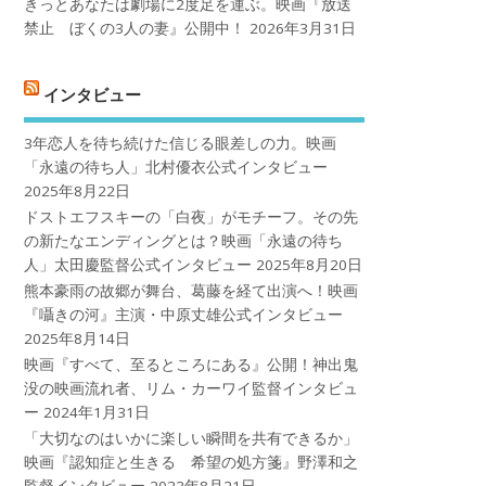
きっとあなたは劇場に2度足を運ぶ。映画『放送
禁止 ぼくの3人の妻』公開中！
2026年3月31日
インタビュー
3年恋人を待ち続けた信じる眼差しの力。映画
「永遠の待ち人」北村優衣公式インタビュー
2025年8月22日
ドストエフスキーの「白夜」がモチーフ。その先
の新たなエンディングとは？映画「永遠の待ち
人」太田慶監督公式インタビュー
2025年8月20日
熊本豪雨の故郷が舞台、葛藤を経て出演へ！映画
『囁きの河』主演・中原丈雄公式インタビュー
2025年8月14日
映画『すべて、至るところにある』公開！神出鬼
没の映画流れ者、リム・カーワイ監督インタビュ
ー
2024年1月31日
「大切なのはいかに楽しい瞬間を共有できるか」
映画『認知症と生きる 希望の処方箋』野澤和之