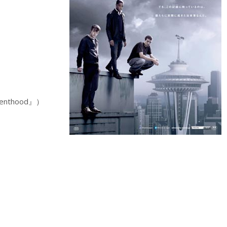
thood』）