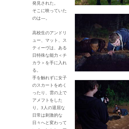
発見された。
そこに映っていた
のは—。
高校生のアンドリ
ュー、マット、ス
ティーヴは、ある
日特殊な能力＜チ
カラ＞を手に入れ
る。
手を触れずに女子
のスカートをめく
ったり、雲の上で
アメフトをした
り。3人の退屈な
日常は刺激的な
日々へと変わって