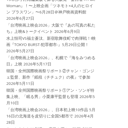
Woman』！〜上映企画「ツネモト×4人のヒロイ
ン プラスワン」〜6月28日＠神戸映画資料館
2026年6月27日
「台湾映画上映会2026」大阪で『あの写真の私た
ち』上映&トークイベント
2026年6月9日
水上恒司VS福士蒼汰、新宿歌舞伎町で肉弾戦！!映
画『TOKYO BURST-犯罪都市-』5月29日公開！
2026年5月27日
「台湾映画上映会2026」、札幌で『海をみつめる
日』上映
2026年5月17日
韓国・全州国際映画祭リポート②チャン・ゴンジ
ェ監督、新作『紙杻（チチュク）の夜』で参加
2026年5月11日
韓国・全州国際映画祭リポート①アン・ソンギ特
集上映、「眠る男」小栗康平監督も登壇
2026年5
月10日
「台湾映画上映会2026」、日本初上映10作品 5月
16日の北海道を皮切りに全国5都市で
2026年4月
28日