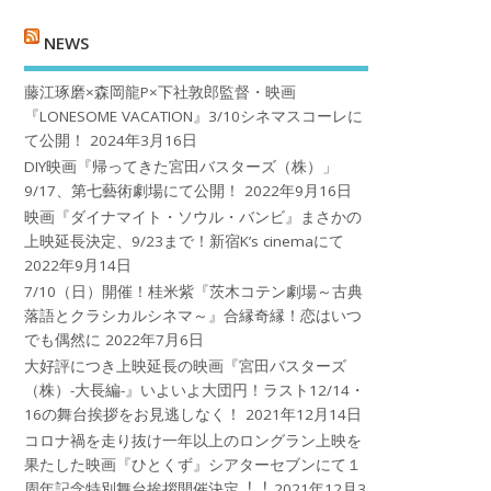
NEWS
藤江琢磨×森岡龍P×下社敦郎監督・映画
『LONESOME VACATION』3/10シネマスコーレに
て公開！
2024年3月16日
DIY映画『帰ってきた宮田バスターズ（株）」
9/17、第七藝術劇場にて公開！
2022年9月16日
映画『ダイナマイト・ソウル・バンビ』まさかの
上映延長決定、9/23まで！新宿K’s cinemaにて
2022年9月14日
7/10（日）開催！桂米紫『茨木コテン劇場～古典
落語とクラシカルシネマ～』合縁奇縁！恋はいつ
でも偶然に
2022年7月6日
大好評につき上映延長の映画『宮田バスターズ
（株）-大長編-』いよいよ大団円！ラスト12/14・
16の舞台挨拶をお見逃しなく！
2021年12月14日
コロナ禍を⾛り抜け⼀年以上のロングラン上映を
果たした映画『ひとくず』シアターセブンにて１
周年記念特別舞台挨拶開催決定︕︕
2021年12月3