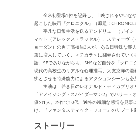
ac
w
n
a
有
e
itt
e
k
全米初登場1位を記録し、上映されるやいなや
b
er
a
起こした映画『クロニクル』（原題：CHRONICL
o
o
平凡な日常生活を送るアンドリュー（デイン
o
マット（アレックス・ラッセル）、スティーヴ（
ョーダン）の男子高校生3人が、ある日特殊な能
k
第に増大していく、＜チカラ＞に翻弄されていく
語。SFでありながらも、SNSなど自分を「クロニク
現代の高校生のリアルな心理描写、大友克洋の漫画「
彿とさせる特殊能力によるアクションシーンも必
主演は、若き日のレオナルド・ディカプリオを
『アメイジング・スパイダーマン2』でハリー・
優の1人。本作で10代 独特の繊細な感情を見
け、『ファンタスティック・フォー』のリブート
ストーリー