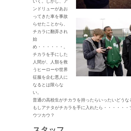
いく。しかし、ア
ンドリューがあお
ってきた車を事故
らせたことから、
チカラに翻弄され
始
め・・・・・・。
チカラを手にした
人間が、人類を救
うヒーローや世界
征服を企む悪人に
なるとは限らな
い。
普通の高校生がチカラを持ったらいったいどうな
もしアナタがチカラを手に入れたら・・・・・・
ウツカウ？
スタッフ