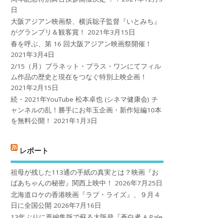
日
大阪アジアン映画祭、横浜聡子監督『いとみち』
がグランプリ＆観客賞！
2021年3月15日
春を呼ぶ、第 16 回大阪アジアン映画祭開催！
2021年3月4日
2/15（月）プラネット・プラス・ワンにてフィル
ム作品の歴史と現在をつなぐ特別上映企画！
2021年2月15日
続・2021年YouTube 松本卓也 (シネマ健康会) チ
ャンネルの乱！勝手にお年玉企画・新作短編10本
を無料公開！
2021年1月3日
レポート
祖母が残した113通の手紙の真実とは？映画『お
ばあちゃんの秘密』関西上映中！
2026年7月25日
北海道ロケの香港映画『ラブ・ライズ』、９月４
日に全国公開
2026年7月16日
13年ぶりに再編集版で蘇る大阪発『蒼白者 A Pale