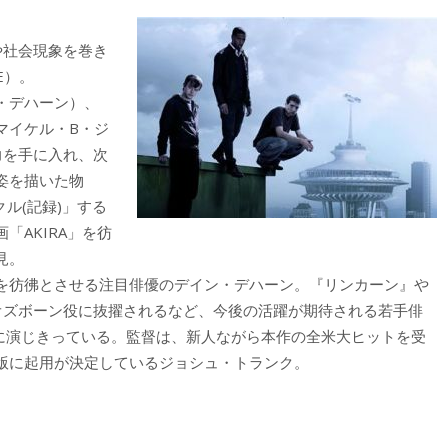
社会現象を巻き
E）。
・デハーン）、
マイケル・B・ジ
力を手に入れ、次
姿を描いた物
ル(記録)」する
AKIRA」を彷
見。
彷彿とさせる注目俳優のデイン・デハーン。『リンカーン』や
オズボーン役に抜擢されるなど、今後の活躍が期待される若手俳
事に演じきっている。監督は、新人ながら本作の全米大ヒットを受
版に起用が決定しているジョシュ・トランク。