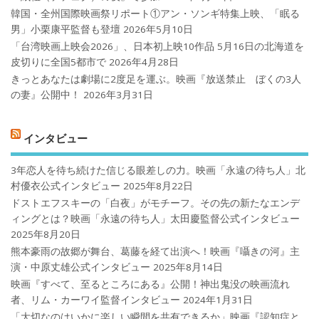
韓国・全州国際映画祭リポート①アン・ソンギ特集上映、「眠る
男」小栗康平監督も登壇
2026年5月10日
「台湾映画上映会2026」、日本初上映10作品 5月16日の北海道を
皮切りに全国5都市で
2026年4月28日
きっとあなたは劇場に2度足を運ぶ。映画『放送禁止 ぼくの3人
の妻』公開中！
2026年3月31日
インタビュー
3年恋人を待ち続けた信じる眼差しの力。映画「永遠の待ち人」北
村優衣公式インタビュー
2025年8月22日
ドストエフスキーの「白夜」がモチーフ。その先の新たなエンデ
ィングとは？映画「永遠の待ち人」太田慶監督公式インタビュー
2025年8月20日
熊本豪雨の故郷が舞台、葛藤を経て出演へ！映画『囁きの河』主
演・中原丈雄公式インタビュー
2025年8月14日
映画『すべて、至るところにある』公開！神出鬼没の映画流れ
者、リム・カーワイ監督インタビュー
2024年1月31日
「大切なのはいかに楽しい瞬間を共有できるか」映画『認知症と