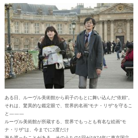
ある日、ルーヴル美術館から莉子のもとに舞い込んだ“依頼”。
それは、驚異的な鑑定眼で、世界的名画“モナ・リザ”を守るこ
と———
ルーヴル美術館が所蔵する、世界でもっとも有名な絵画“モ
ナ・リザ”は、今までに2度だけ
海を渡ったことがある。そのうちの1回が1974年に東京国立