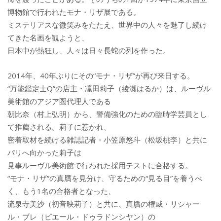
博物館で行われたモナ・リザ展である。
ミステリアスな微笑みをたたえ、世界中の人々を魅了し続け
てきた名画を観ようと、
日本中が熱狂し、人々は日々長蛇の列を作った。
2014年、40年ぶりにその“モナ・リザ”が再び来日する。
“万能鑑定士Q”の店主・凜田莉子（綾瀬はるか）は、ルーヴル
美術館のアジア圏代理人である
朝比奈（村上弘明）から、警備強化のための臨時学芸員とし
て推薦される。莉子に惹かれ、
密着取材を続ける雑誌記者・小笠原悠斗（松坂桃李）と共に
パリへ向かった莉子は
見事ルーヴル美術館で行われた採用テストに合格する。
“モナ・リザ”の真贋を見分け、守るための“見る目”を養うべ
く、もう1名の合格者となった、
流泉寺美沙（初音映莉子）と共に、真贋の権威・リシャー
ル・ブレ（ピエール・ドゥラドンシヤン）の