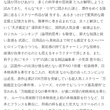
な謎が浮かびあがり、多くの科学者や芸術家 たちが解明しようと
試みてきた。そんな“モナ・リザ”に隠された謎と、贋作をめぐる陰
謀に迫るミステリー作品が誕 生する。あるきっかけで驚異的な鑑
定眼と記憶力を持ち、難事件に巻き込まれては、次々と解決して
いく“天才鑑定士” 凜田莉子役に、国民的人気女優・綾瀬はるか。
ロジカル・シンキング（論理的思考）を駆使し、膨大な知識と鋭
い直感を 武器に、日用品から美術品まで何でも鑑定するスーパー
ヒロインでありつつも、親近感の持てるチャーミングな役柄を、
綾瀬が自身そのものとも思えるキャラクターで演じきる。また、
莉子と共に“モナ・リザ”の謎に迫る雑誌編集者・小笠原 悠斗役に
は、話題作への出演が後を絶たない若手NO.1俳優・松坂桃李。日
本映画界を牽引する二人の、初共演 ながら息の合ったコンビぶり
は必見。原作は累計330万部を突破している超人気ミステリー「万
能鑑定士Qの事件簿」 シリーズ。その中でも“シリーズ最高傑作”と
言われる「万能鑑定士Qの事件簿Ⅸ」が遂に待望の初映画化を果た
す。 ルーヴル美術館で日本映画史上初の本格撮影を行うなど、日
本とフランスを舞台に、邦画の枠を超えた壮大な スケールのミス