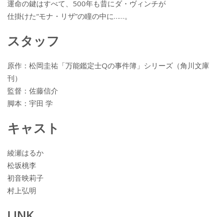
運命の鍵はすべて、500年も昔にダ・ヴィンチが
仕掛けた“モナ・リザ”の瞳の中に……。
スタッフ
原作：松岡圭祐「万能鑑定士Qの事件簿」シリーズ（角川文庫
刊）
監督：佐藤信介
脚本：宇田 学
キャスト
綾瀬はるか
松坂桃李
初音映莉子
村上弘明
LINK