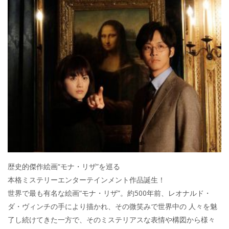
e
itt
e
k
b
er
a
o
o
o
k
歴史的傑作絵画“モナ・リザ”を巡る
本格ミステリーエンターテインメント作品誕生！
世界で最も有名な絵画“モナ・リザ”。約500年前、レオナルド・
ダ・ヴィンチの手により描かれ、その微笑みで世界中の 人々を魅
了し続けてきた一方で、そのミステリアスな表情や構図から様々