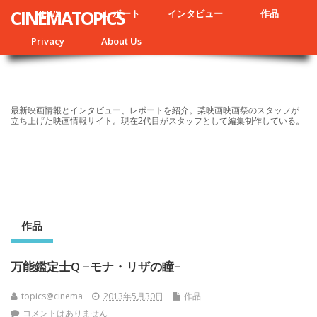
CINEMATOPICS
NEWS
レポート
インタビュー
作品
Privacy
About Us
最新映画情報とインタビュー、レポートを紹介。某映画映画祭のスタッフが
立ち上げた映画情報サイト。現在2代目がスタッフとして編集制作している。
作品
万能鑑定士Q −モナ・リザの瞳−
topics@cinema
2013年5月30日
作品
コメントはありません