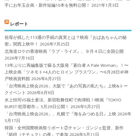
手にお年玉企画・新作短編10本を無料公開！
2021年1月3日
レポート
祖母が残した113通の手紙の真実とは？映画『おばあちゃんの秘
密』関西上映中！
2026年7月25日
北海道ロケの香港映画『ラブ・ライズ』、９月４日に全国公開
2026年7月16日
13年ぶりに再編集版で蘇る大阪発『蒼白者 A Pale Woman』！〜
上映企画「ツネモト×4人のヒロイン プラスワン」〜6月28日＠神
戸映画資料館
2026年6月27日
「台湾映画上映会2026」大阪で『あの写真の私たち』上映&トー
クイベント
2026年6月9日
水上恒司VS福士蒼汰、新宿歌舞伎町で肉弾戦！!映画『TOKYO
BURST-犯罪都市-』5月29日公開！
2026年5月27日
「台湾映画上映会2026」、札幌で『海をみつめる日』上映
2026年
5月17日
韓国・全州国際映画祭リポート②チャン・ゴンジェ監督、新作
『紙杻（チチュク）の夜』で参加
2026年5月11日