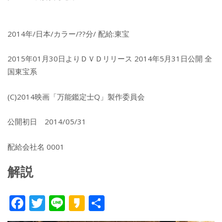
2014年/日本/カラー/??分/ 配給:東宝
2015年01月30日よりＤＶＤリリース 2014年5月31日公開 全
国東宝系
(C)2014映画「万能鑑定士Q」製作委員会
公開初日 2014/05/31
配給会社名 0001
解説
F
T
Li
K
共
ac
w
n
a
有