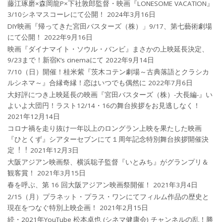
藤江琢磨×森岡龍P×下社敦郎監督・映画『LONESOME VACATION』
3/10シネマスコーレにて公開！
2024年3月16日
DIY映画『帰ってきた宮田バスターズ（株）」9/17、第七藝術劇場
にて公開！
2022年9月16日
映画『ダイナマイト・ソウル・バンビ』まさかの上映延長決定、
9/23まで！新宿K’s cinemaにて
2022年9月14日
7/10（日）開催！桂米紫『茨木コテン劇場～古典落語とクラシカ
ルシネマ～』合縁奇縁！恋はいつでも偶然に
2022年7月6日
大好評につき上映延長の映画『宮田バスターズ（株）-大長編-』い
よいよ大団円！ラスト12/14・16の舞台挨拶をお見逃しなく！
2021年12月14日
コロナ禍を⾛り抜け⼀年以上のロングラン上映を果たした映画
『ひとくず』シアターセブンにて１周年記念特別舞台挨拶開催決
定︕︕
2021年12月3日
大阪アジアン映画祭、横浜聡子監督『いとみち』がグランプリ＆
観客賞！
2021年3月15日
春を呼ぶ、第 16 回大阪アジアン映画祭開催！
2021年3月4日
2/15（月）プラネット・プラス・ワンにてフィルム作品の歴史と
現在をつなぐ特別上映企画！
2021年2月15日
続・2021年YouTube 松本卓也 (シネマ健康会) チャンネルの乱！勝