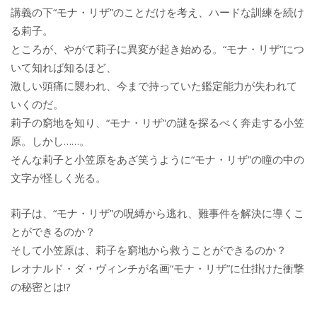
講義の下“モナ・リザ”のことだけを考え、ハードな訓練を続け
る莉子。
ところが、やがて莉子に異変が起き始める。“モナ・リザ”につ
いて知れば知るほど、
激しい頭痛に襲われ、今まで持っていた鑑定能力が失われて
いくのだ。
莉子の窮地を知り、“モナ・リザ”の謎を探るべく奔走する小笠
原。しかし……。
そんな莉子と小笠原をあざ笑うように“モナ・リザ”の瞳の中の
文字が怪しく光る。
莉子は、“モナ・リザ”の呪縛から逃れ、難事件を解決に導くこ
とができるのか？
そして小笠原は、莉子を窮地から救うことができるのか？
レオナルド・ダ・ヴィンチが名画“モナ・リザ”に仕掛けた衝撃
の秘密とは!?