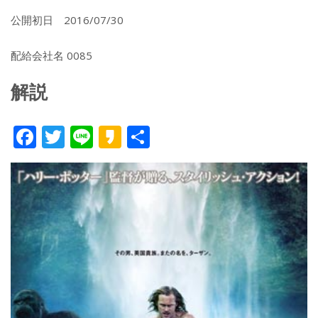
公開初日 2016/07/30
配給会社名 0085
解説
F
T
Li
K
共
ac
w
n
a
有
e
itt
e
k
b
er
a
o
o
o
k