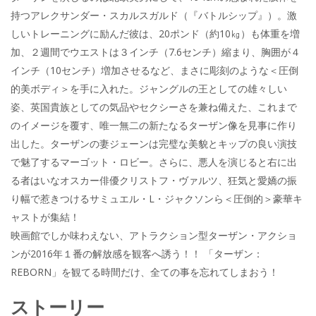
持つアレクサンダー・スカルスガルド（『バトルシップ』）。激
しいトレーニングに励んだ彼は、20ポンド（約10㎏）も体重を増
加、２週間でウエストは３インチ（7.6センチ）縮まり、胸囲が４
インチ（10センチ）増加させるなど、まさに彫刻のような＜圧倒
的美ボディ＞を手に入れた。ジャングルの王としての雄々しい
姿、英国貴族としての気品やセクシーさを兼ね備えた、これまで
のイメージを覆す、唯一無二の新たなるターザン像を見事に作り
出した。ターザンの妻ジェーンは完璧な美貌とキップの良い演技
で魅了するマーゴット・ロビー。さらに、悪人を演じると右に出
る者はいなオスカー俳優クリストフ・ヴァルツ、狂気と愛嬌の振
り幅で惹きつけるサミュエル・L・ジャクソンら＜圧倒的＞豪華キ
ャストが集結！
映画館でしか味わえない、アトラクション型ターザン・アクショ
ンが2016年１番の解放感を観客へ誘う！！ 「ターザン：
REBORN」を観てる時間だけ、全ての事を忘れてしまおう！
ストーリー