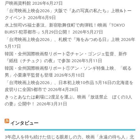
戸映画資料館
2026年6月27日
「台湾映画上映会2026」大阪で『あの写真の私たち』上映&トー
クイベント
2026年6月9日
水上恒司VS福士蒼汰、新宿歌舞伎町で肉弾戦！!映画『TOKYO
BURST-犯罪都市-』5月29日公開！
2026年5月27日
「台湾映画上映会2026」、札幌で『海をみつめる日』上映
2026年
5月17日
韓国・全州国際映画祭リポート②チャン・ゴンジェ監督、新作
『紙杻（チチュク）の夜』で参加
2026年5月11日
韓国・全州国際映画祭リポート①アン・ソンギ特集上映、「眠る
男」小栗康平監督も登壇
2026年5月10日
「台湾映画上映会2026」、日本初上映10作品 5月16日の北海道を
皮切りに全国5都市で
2026年4月28日
きっとあなたは劇場に2度足を運ぶ。映画『放送禁止 ぼくの3人
の妻』公開中！
2026年3月31日
インタビュー
3年恋人を待ち続けた信じる眼差しの力。映画「永遠の待ち人」北