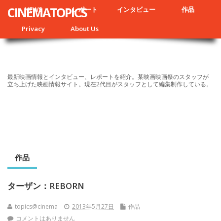
CINEMATOPICS
NEWS
レポート
インタビュー
作品
Privacy
About Us
最新映画情報とインタビュー、レポートを紹介。某映画映画祭のスタッフが
立ち上げた映画情報サイト。現在2代目がスタッフとして編集制作している。
作品
ターザン：REBORN
topics@cinema
2013年5月27日
作品
コメントはありません