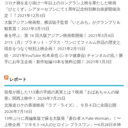
コロナ禍を⾛り抜け⼀年以上のロングラン上映を果たした映画
『ひとくず』シアターセブンにて１周年記念特別舞台挨拶開催決
定︕︕
2021年12月3日
大阪アジアン映画祭、横浜聡子監督『いとみち』がグランプリ＆
観客賞！
2021年3月15日
春を呼ぶ、第 16 回大阪アジアン映画祭開催！
2021年3月4日
2/15（月）プラネット・プラス・ワンにてフィルム作品の歴史と
現在をつなぐ特別上映企画！
2021年2月15日
続・2021年YouTube 松本卓也 (シネマ健康会) チャンネルの乱！勝
手にお年玉企画・新作短編10本を無料公開！
2021年1月3日
レポート
祖母が残した113通の手紙の真実とは？映画『おばあちゃんの秘
密』関西上映中！
2026年7月25日
北海道ロケの香港映画『ラブ・ライズ』、９月４日に全国公開
2026年7月16日
13年ぶりに再編集版で蘇る大阪発『蒼白者 A Pale Woman』！〜
上映企画「ツネモト×4人のヒロイン プラスワン」〜6月28日＠神