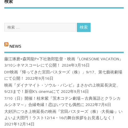
検索
NEWS
藤江琢磨×森岡龍P×下社敦郎監督・映画『LONESOME VACATION』
3/10シネマスコーレにて公開！
2024年3月16日
DIY映画『帰ってきた宮田バスターズ（株）」9/17、第七藝術劇場
にて公開！
2022年9月16日
映画『ダイナマイト・ソウル・バンビ』まさかの上映延長決定、
9/23まで！新宿K’s cinemaにて
2022年9月14日
7/10（日）開催！桂米紫『茨木コテン劇場～古典落語とクラシカ
ルシネマ～』合縁奇縁！恋はいつでも偶然に
2022年7月6日
大好評につき上映延長の映画『宮田バスターズ（株）-大長編-』い
よいよ大団円！ラスト12/14・16の舞台挨拶をお見逃しなく！
2021年12月14日