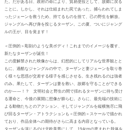
た。だがある日、政府の命により、貿易使役として、故郷に戻る
ことに。しかし、それは仕組まれた罠であった。捕らわれてしま
ったジェーンを救うため、持てるものを捨て、己の野生を解放。
ジャングルへ再び身を投じるターザン。この夏、ついにジャング
ルの王が、目を覚ます！
＜圧倒的＞彫刻のような美ボディ！これまでのイメージを覆す、
新たなターザンが誕生！
この度解禁された映像からは、幻想的にしてリアルな世界観とと
もに、過酷なジャングルの中で、ターザンと妻ジェーンを取り巻
く様々な思惑が交差する様子を感じさせる。生き残れるのは強者
のみ。果たして、ターザンは妻を救い、故郷を守ることができる
のか——！？ 文明社会と野生の間で揺れるターザンに待ち受け
る運命と、今後の展開に想像が膨らむ。さらに、最先端の技術に
よる動物たちとのアクション、そしてジャングルを縦横無尽に飛
び回るターザン・アトラクションも＜圧倒的＞スケールで描かれ
ており、作品全体への期待がさらに高まる内容となっている。
ターザンを演じるのは北欧美男にして、194cmの恵まれた肢体を