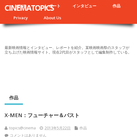
CINEMATOPICS
NEWS
レポート
インタビュー
作品
Privacy
About Us
最新映画情報とインタビュー、レポートを紹介。某映画映画祭のスタッフが
立ち上げた映画情報サイト。現在2代目がスタッフとして編集制作している。
作品
X-MEN：フューチャー＆パスト
topics@cinema
2013年5月22日
作品
コメントはありません