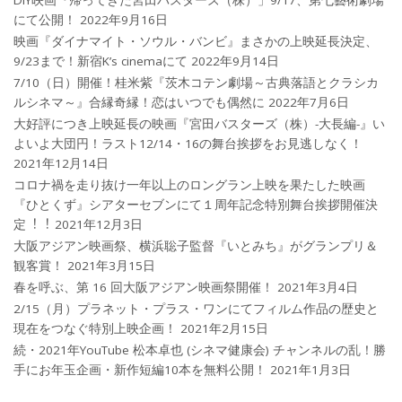
にて公開！
2022年9月16日
映画『ダイナマイト・ソウル・バンビ』まさかの上映延長決定、
9/23まで！新宿K’s cinemaにて
2022年9月14日
7/10（日）開催！桂米紫『茨木コテン劇場～古典落語とクラシカ
ルシネマ～』合縁奇縁！恋はいつでも偶然に
2022年7月6日
大好評につき上映延長の映画『宮田バスターズ（株）-大長編-』い
よいよ大団円！ラスト12/14・16の舞台挨拶をお見逃しなく！
2021年12月14日
コロナ禍を⾛り抜け⼀年以上のロングラン上映を果たした映画
『ひとくず』シアターセブンにて１周年記念特別舞台挨拶開催決
定︕︕
2021年12月3日
大阪アジアン映画祭、横浜聡子監督『いとみち』がグランプリ＆
観客賞！
2021年3月15日
春を呼ぶ、第 16 回大阪アジアン映画祭開催！
2021年3月4日
2/15（月）プラネット・プラス・ワンにてフィルム作品の歴史と
現在をつなぐ特別上映企画！
2021年2月15日
続・2021年YouTube 松本卓也 (シネマ健康会) チャンネルの乱！勝
手にお年玉企画・新作短編10本を無料公開！
2021年1月3日