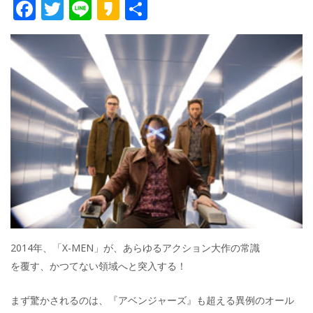
F
T
Li
K
共
ac
w
n
a
有
e
itt
e
k
b
er
a
o
o
o
k
2014年、「X-MEN」が、あらゆるアクション大作の常識
を覆す、かつてない領域へと突入する！
まず驚かされるのは、『アベンジャーズ』も超える異例のオール