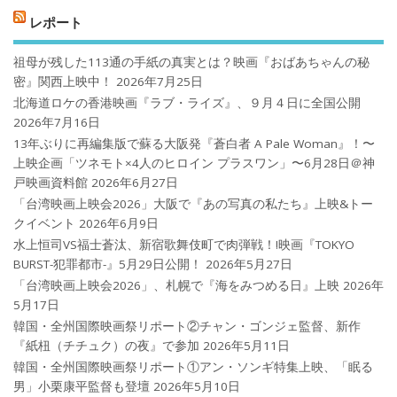
レポート
祖母が残した113通の手紙の真実とは？映画『おばあちゃんの秘
密』関西上映中！
2026年7月25日
北海道ロケの香港映画『ラブ・ライズ』、９月４日に全国公開
2026年7月16日
13年ぶりに再編集版で蘇る大阪発『蒼白者 A Pale Woman』！〜
上映企画「ツネモト×4人のヒロイン プラスワン」〜6月28日＠神
戸映画資料館
2026年6月27日
「台湾映画上映会2026」大阪で『あの写真の私たち』上映&トー
クイベント
2026年6月9日
水上恒司VS福士蒼汰、新宿歌舞伎町で肉弾戦！!映画『TOKYO
BURST-犯罪都市-』5月29日公開！
2026年5月27日
「台湾映画上映会2026」、札幌で『海をみつめる日』上映
2026年
5月17日
韓国・全州国際映画祭リポート②チャン・ゴンジェ監督、新作
『紙杻（チチュク）の夜』で参加
2026年5月11日
韓国・全州国際映画祭リポート①アン・ソンギ特集上映、「眠る
男」小栗康平監督も登壇
2026年5月10日