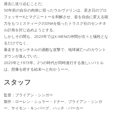
過去に送り込むことだ。
50年前の自分の肉体に宿ったウルヴァリンは、若き日のプロ
フェッサーXとマグニートーを和解させ、姿を自由に変える能
力をもつミスティークのDNAを狙ったトラスク社のセンチネ
ル計画を封じ込めようとする。
しかしその間も、2023年ではX-MENの仲間が次々と犠牲とな
るだけでなく、
暴走するセンチネルの過酷な攻撃で、地球滅亡へのカウント
ダウンが進んでいた。
2023年と1973年。2つの時代が同時進行する激しいバトル
は、想像を絶する結末へと向かうーー。
スタッフ
監督：ブライアン・シンガー
製作：ローレン・シュラー・ドナー、ブライアン・シンガ
ー、サイモン・キンバーグ、ハッチ・パーカー