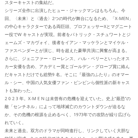
スターキャストの集結だ。
シリーズ全作に出演したヒュー・ジャックマンはもちろん、今
回、〈未来〉と〈過去〉2つの時代が舞台になるため、「X-MEN」
の中心キャラクターである両巨頭、プロフェッサーXとマグニート
ー役でW キャストが実現。前者をパトリック・スチュワートとジ
ェームズ・マカヴォイ、後者をイアン・マッケランとマイケル・
ファスベンダーとが演じ、時を超えた豪華共演に興奮が高まる。
さらに、ジェニファー・ローレンス、ハル・ベリーといったオス
カー女優を含め、アカデミー賞とゴールデン・グローブ賞に絡ん
だキャストだけでも総勢9 名。そこに『最強のふたり』のオマー
ル・シー、中国の人気女優ファン・ビンビンら個性派の新キャス
トも加わった。
2 0 2 3 年。X-M E N は未曾有の危機を迎えていた。史上“最恐”の
敵「センチネル」によって地球滅亡のカウントダウンが迫るな
か、その危機の根源を止めるべく、1973年での攻防が繰り広げら
れていく。
未来と過去。双方のドラマが同時進行し、リンクしていく大胆な