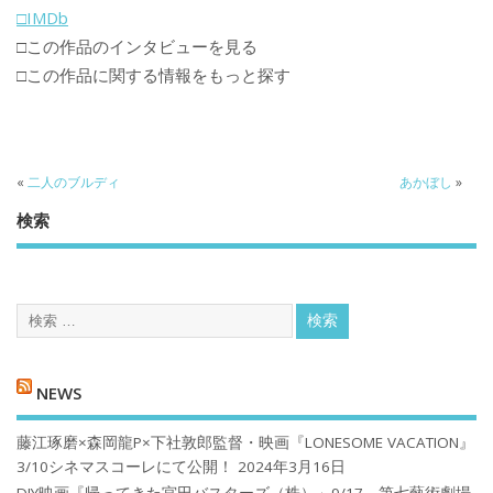
□IMDb
□この作品のインタビューを見る
□この作品に関する情報をもっと探す
«
二人のブルディ
あかぼし
»
検索
NEWS
藤江琢磨×森岡龍P×下社敦郎監督・映画『LONESOME VACATION』
3/10シネマスコーレにて公開！
2024年3月16日
DIY映画『帰ってきた宮田バスターズ（株）」9/17、第七藝術劇場