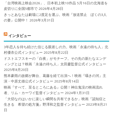
「台湾映画上映会2026」、日本初上映10作品 5月16日の北海道を
皮切りに全国5都市で
2026年4月28日
きっとあなたは劇場に2度足を運ぶ。映画『放送禁止 ぼくの3人
の妻』公開中！
2026年3月31日
インタビュー
3年恋人を待ち続けた信じる眼差しの力。映画「永遠の待ち人」北
村優衣公式インタビュー
2025年8月22日
ドストエフスキーの「白夜」がモチーフ。その先の新たなエンデ
ィングとは？映画「永遠の待ち人」太田慶監督公式インタビュー
2025年8月20日
熊本豪雨の故郷が舞台、葛藤を経て出演へ！映画『囁きの河』主
演・中原丈雄公式インタビュー
2025年8月14日
映画『すべて、至るところにある』公開！神出鬼没の映画流れ
者、リム・カーワイ監督インタビュー
2024年1月31日
「大切なのはいかに楽しい瞬間を共有できるか」映画『認知症と
生きる 希望の処方箋』野澤和之監督インタビュー
2023年8月21
日