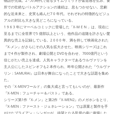
物語が完成。2 つの時代で迫るタイムリミットが緊迫感を生み、要
所での壮絶なバトルアクションの連続は、息もつかせない。悲劇
的な近未来と、史実も絡んだ7 0 年代。それぞれの特徴的なビジュ
アルの対比も大きな見どころになっている。
1 9 6 3 年にマーベルコミックに登場した「X-M E N 」は、現在に
至るまでに全世界で5 億部以上という、他作品の追随を許さない驚
異的な売上を記録している。2 0 0 0 年、満を持して映画化された
『X-メン』がさらにその人気を拡大させた。映画シリーズはこれ
まで4 作が製作され、劇場公開とDVDを合わせ、7000億円という
信じがたい売上を達成。人気キャラクターであるウルヴァリンを
主人公にしたスピンオフも2 本作られ、昨年公開された『ウルヴァ
リン：SAMURAI』は日本が舞台になったことで大きな話題を集め
た。
その「X-MENワールド」の集大成と言ってもいいのが、最新作
『X-MEN：フューチャー＆パスト』である。
シリーズ第1作『X-メン』と第2作『X-MEN2』のメガホンをとり、
『X-MEN：ファースト・ジェネレーション』では原案と製作を手
がけたブライアン・シンガーが、待望となる監督の座に復帰した