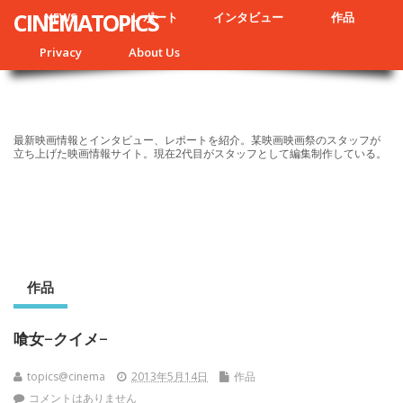
CINEMATOPICS
NEWS
レポート
インタビュー
作品
Privacy
About Us
最新映画情報とインタビュー、レポートを紹介。某映画映画祭のスタッフが
立ち上げた映画情報サイト。現在2代目がスタッフとして編集制作している。
作品
喰女−クイメ−
topics@cinema
2013年5月14日
作品
コメントはありません