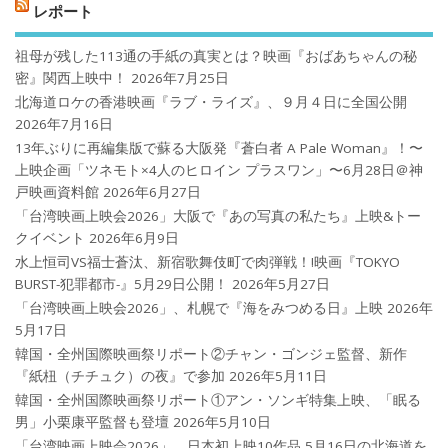
レポート
祖母が残した113通の手紙の真実とは？映画『おばあちゃんの秘
密』関西上映中！
2026年7月25日
北海道ロケの香港映画『ラブ・ライズ』、９月４日に全国公開
2026年7月16日
13年ぶりに再編集版で蘇る大阪発『蒼白者 A Pale Woman』！〜
上映企画「ツネモト×4人のヒロイン プラスワン」〜6月28日＠神
戸映画資料館
2026年6月27日
「台湾映画上映会2026」大阪で『あの写真の私たち』上映&トー
クイベント
2026年6月9日
水上恒司VS福士蒼汰、新宿歌舞伎町で肉弾戦！!映画『TOKYO
BURST-犯罪都市-』5月29日公開！
2026年5月27日
「台湾映画上映会2026」、札幌で『海をみつめる日』上映
2026年
5月17日
韓国・全州国際映画祭リポート②チャン・ゴンジェ監督、新作
『紙杻（チチュク）の夜』で参加
2026年5月11日
韓国・全州国際映画祭リポート①アン・ソンギ特集上映、「眠る
男」小栗康平監督も登壇
2026年5月10日
「台湾映画上映会2026」、日本初上映10作品 5月16日の北海道を