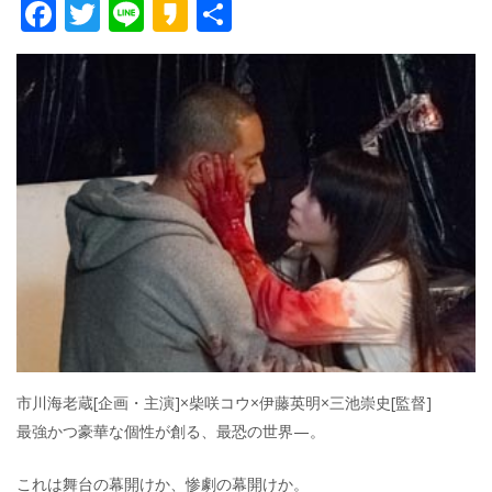
F
T
Li
K
共
ac
w
n
a
有
e
itt
e
k
b
er
a
o
o
o
k
市川海老蔵[企画・主演]×柴咲コウ×伊藤英明×三池崇史[監督]
最強かつ豪華な個性が創る、最恐の世界—。
これは舞台の幕開けか、惨劇の幕開けか。