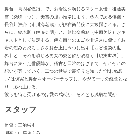
舞台「真四谷怪談」で、お岩役を演じるスター女優・後藤美
雪（柴咲コウ）。美雪の強い推挙により、恋人である俳優・
長谷川浩介（市川海老蔵）が伊右衛門役に大抜擢される。さ
らに、鈴木順（伊藤英明）と、朝比奈莉緒（中西美帆）がキ
ャストとして決定する。伊右衛門のエゴや非道さに傷つくお
岩の怨みと恐ろしさを舞台上にうつし出す【四谷怪談の世
界】と、それを演じる男女の愛と欲が渦巻く【現実世界】。
舞台に集った俳優陣が、稽古と日常のはざまで、それぞれの
想いが募っていく。二つの世界で裏切りを知った“叶わぬ想
い”は現実と舞台をオーバーラップし、やがて一つの怨念とな
り、膨れ上げる。
彼らを待ち受けるのは愛の成就か、それとも残酷な闇か
スタッフ
監督：三池崇史
脚本：山岸きくみ