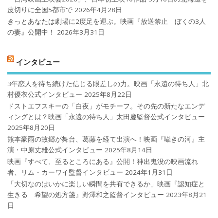
皮切りに全国5都市で
2026年4月28日
きっとあなたは劇場に2度足を運ぶ。映画『放送禁止 ぼくの3人
の妻』公開中！
2026年3月31日
インタビュー
3年恋人を待ち続けた信じる眼差しの力。映画「永遠の待ち人」北
村優衣公式インタビュー
2025年8月22日
ドストエフスキーの「白夜」がモチーフ。その先の新たなエンデ
ィングとは？映画「永遠の待ち人」太田慶監督公式インタビュー
2025年8月20日
熊本豪雨の故郷が舞台、葛藤を経て出演へ！映画『囁きの河』主
演・中原丈雄公式インタビュー
2025年8月14日
映画『すべて、至るところにある』公開！神出鬼没の映画流れ
者、リム・カーワイ監督インタビュー
2024年1月31日
「大切なのはいかに楽しい瞬間を共有できるか」映画『認知症と
生きる 希望の処方箋』野澤和之監督インタビュー
2023年8月21
日