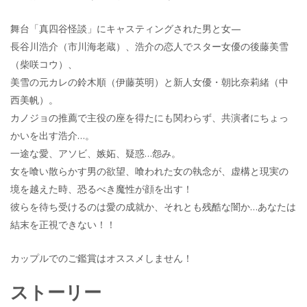
舞台「真四谷怪談」にキャスティングされた男と女—
長谷川浩介（市川海老蔵）、浩介の恋人でスター女優の後藤美雪
（柴咲コウ）、
美雪の元カレの鈴木順（伊藤英明）と新人女優・朝比奈莉緒（中
西美帆）。
カノジョの推薦で主役の座を得たにも関わらず、共演者にちょっ
かいを出す浩介…。
一途な愛、アソビ、嫉妬、疑惑…怨み。
女を喰い散らかす男の欲望、喰われた女の執念が、虚構と現実の
境を越えた時、恐るべき魔性が顔を出す！
彼らを待ち受けるのは愛の成就か、それとも残酷な闇か…あなたは
結末を正視できない！！
カップルでのご鑑賞はオススメしません！
ストーリー