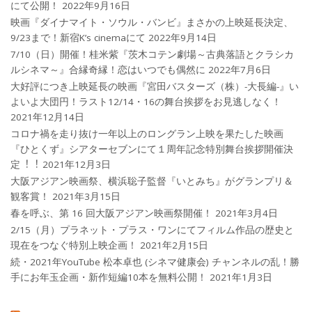
にて公開！
2022年9月16日
映画『ダイナマイト・ソウル・バンビ』まさかの上映延長決定、
9/23まで！新宿K’s cinemaにて
2022年9月14日
7/10（日）開催！桂米紫『茨木コテン劇場～古典落語とクラシカ
ルシネマ～』合縁奇縁！恋はいつでも偶然に
2022年7月6日
大好評につき上映延長の映画『宮田バスターズ（株）-大長編-』い
よいよ大団円！ラスト12/14・16の舞台挨拶をお見逃しなく！
2021年12月14日
コロナ禍を⾛り抜け⼀年以上のロングラン上映を果たした映画
『ひとくず』シアターセブンにて１周年記念特別舞台挨拶開催決
定︕︕
2021年12月3日
大阪アジアン映画祭、横浜聡子監督『いとみち』がグランプリ＆
観客賞！
2021年3月15日
春を呼ぶ、第 16 回大阪アジアン映画祭開催！
2021年3月4日
2/15（月）プラネット・プラス・ワンにてフィルム作品の歴史と
現在をつなぐ特別上映企画！
2021年2月15日
続・2021年YouTube 松本卓也 (シネマ健康会) チャンネルの乱！勝
手にお年玉企画・新作短編10本を無料公開！
2021年1月3日