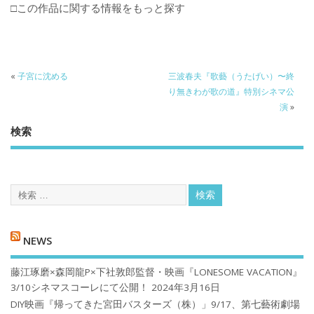
□この作品に関する情報をもっと探す
«
子宮に沈める
三波春夫『歌藝（うたげい）〜終
り無きわが歌の道』特別シネマ公
演
»
検索
NEWS
藤江琢磨×森岡龍P×下社敦郎監督・映画『LONESOME VACATION』
3/10シネマスコーレにて公開！
2024年3月16日
DIY映画『帰ってきた宮田バスターズ（株）」9/17、第七藝術劇場