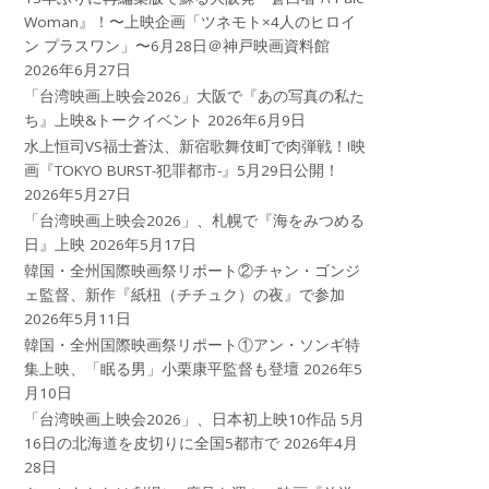
Woman』！〜上映企画「ツネモト×4人のヒロイ
ン プラスワン」〜6月28日＠神戸映画資料館
2026年6月27日
「台湾映画上映会2026」大阪で『あの写真の私た
ち』上映&トークイベント
2026年6月9日
水上恒司VS福士蒼汰、新宿歌舞伎町で肉弾戦！!映
画『TOKYO BURST-犯罪都市-』5月29日公開！
2026年5月27日
「台湾映画上映会2026」、札幌で『海をみつめる
日』上映
2026年5月17日
韓国・全州国際映画祭リポート②チャン・ゴンジ
ェ監督、新作『紙杻（チチュク）の夜』で参加
2026年5月11日
韓国・全州国際映画祭リポート①アン・ソンギ特
集上映、「眠る男」小栗康平監督も登壇
2026年5
月10日
「台湾映画上映会2026」、日本初上映10作品 5月
16日の北海道を皮切りに全国5都市で
2026年4月
28日