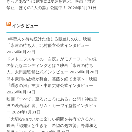
きっとあなたは劇場に2度足を運ぶ。映画『放送
禁止 ぼくの3人の妻』公開中！
2026年3月31日
インタビュー
3年恋人を待ち続けた信じる眼差しの力。映画
「永遠の待ち人」北村優衣公式インタビュー
2025年8月22日
ドストエフスキーの「白夜」がモチーフ。その先
の新たなエンディングとは？映画「永遠の待ち
人」太田慶監督公式インタビュー
2025年8月20日
熊本豪雨の故郷が舞台、葛藤を経て出演へ！映画
『囁きの河』主演・中原丈雄公式インタビュー
2025年8月14日
映画『すべて、至るところにある』公開！神出鬼
没の映画流れ者、リム・カーワイ監督インタビュ
ー
2024年1月31日
「大切なのはいかに楽しい瞬間を共有できるか」
映画『認知症と生きる 希望の処方箋』野澤和之