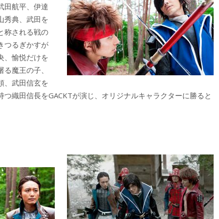
武田航平、伊達
山秀典、武田を
と称される戦の
きつるぎかすが
央、愉悦だけを
屠る魔王の子、
領、武田信玄を
つ織田信長をGACKTが演じ、オリジナルキャラクターに勝ると