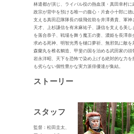
b
er
a
林遣都が演じ、ライバル役の熱血漢・真田幸村に
o
o
政宗が背中を預ける唯一の腹心・片倉小十郎に徳
o
支える真田忍隊隊長の猿飛佐助を井澤勇貴、軍神
天才、上杉謙信を有末麻祐子、謙信を支える美し
k
を落合恭子、戦場を舞う魔王の妻、濃姫を長澤奈
求める死神、明智光秀を樋口夢祈、無邪気に敵を
森蘭丸を椎名鯛造、甲斐の国を治める武田家の頭
岩永洋昭、天下を恐怖で染め上げる絶対的な力を持
も劣らない個性豊かな実力派俳優達が集結。
ストーリー
スタッフ
監督：松田圭太、