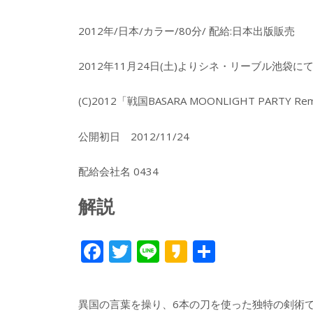
2012年/日本/カラー/80分/ 配給:日本出版販売
2012年11月24日(土)よりシネ・リーブル池袋
(C)2012「戦国BASARA MOONLIGHT PARTY 
公開初日 2012/11/24
配給会社名 0434
解説
F
T
Li
K
共
ac
w
n
a
有
e
itt
e
k
異国の言葉を操り、6本の刀を使った独特の剣術