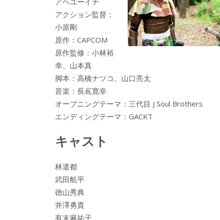
アベユーイチ
アクション監督：
小原剛
原作：CAPCOM
原作監修：小林裕
幸、山本真
脚本：高橋ナツコ、山口亮太
音楽：長嶌寛幸
オープニングテーマ：三代目 J Soul Brothers
エンディングテーマ：GACKT
キャスト
林遣都
武田航平
徳山秀典
井澤勇貴
有末麻祐子