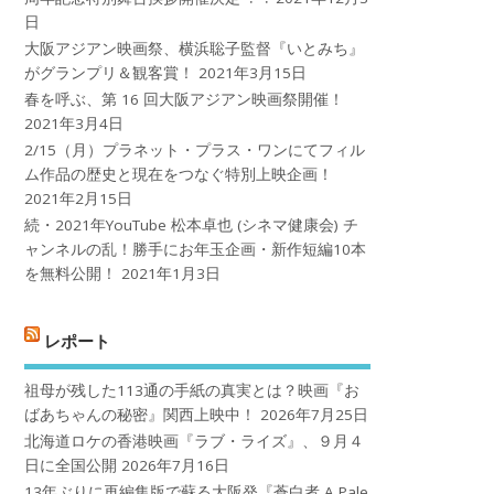
日
大阪アジアン映画祭、横浜聡子監督『いとみち』
がグランプリ＆観客賞！
2021年3月15日
春を呼ぶ、第 16 回大阪アジアン映画祭開催！
2021年3月4日
2/15（月）プラネット・プラス・ワンにてフィル
ム作品の歴史と現在をつなぐ特別上映企画！
2021年2月15日
続・2021年YouTube 松本卓也 (シネマ健康会) チ
ャンネルの乱！勝手にお年玉企画・新作短編10本
を無料公開！
2021年1月3日
レポート
祖母が残した113通の手紙の真実とは？映画『お
ばあちゃんの秘密』関西上映中！
2026年7月25日
北海道ロケの香港映画『ラブ・ライズ』、９月４
日に全国公開
2026年7月16日
13年ぶりに再編集版で蘇る大阪発『蒼白者 A Pale