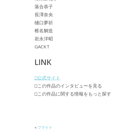
落合恭子
長澤奈央
樋口夢祈
椎名鯛造
岩永洋昭
GACKT
LINK
□公式サイト
□この作品のインタビューを見る
□この作品に関する情報をもっと探す
«
フライト