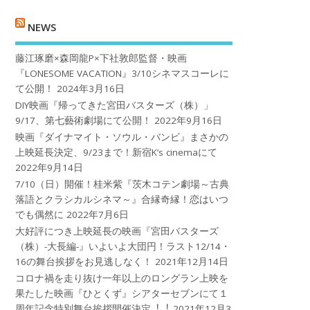
NEWS
藤江琢磨×森岡龍P×下社敦郎監督・映画
『LONESOME VACATION』3/10シネマスコーレに
て公開！
2024年3月16日
DIY映画『帰ってきた宮田バスターズ（株）」
9/17、第七藝術劇場にて公開！
2022年9月16日
映画『ダイナマイト・ソウル・バンビ』まさかの
上映延長決定、9/23まで！新宿K’s cinemaにて
2022年9月14日
7/10（日）開催！桂米紫『茨木コテン劇場～古典
落語とクラシカルシネマ～』合縁奇縁！恋はいつ
でも偶然に
2022年7月6日
大好評につき上映延長の映画『宮田バスターズ
（株）-大長編-』いよいよ大団円！ラスト12/14・
16の舞台挨拶をお見逃しなく！
2021年12月14日
コロナ禍を⾛り抜け⼀年以上のロングラン上映を
果たした映画『ひとくず』シアターセブンにて１
周年記念特別舞台挨拶開催決定︕︕
2021年12月3