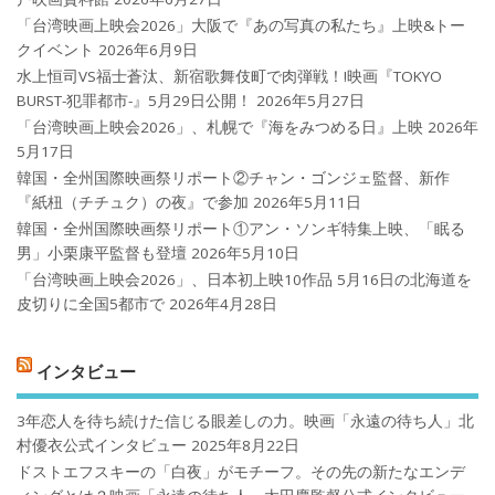
「台湾映画上映会2026」大阪で『あの写真の私たち』上映&トー
クイベント
2026年6月9日
水上恒司VS福士蒼汰、新宿歌舞伎町で肉弾戦！!映画『TOKYO
BURST-犯罪都市-』5月29日公開！
2026年5月27日
「台湾映画上映会2026」、札幌で『海をみつめる日』上映
2026年
5月17日
韓国・全州国際映画祭リポート②チャン・ゴンジェ監督、新作
『紙杻（チチュク）の夜』で参加
2026年5月11日
韓国・全州国際映画祭リポート①アン・ソンギ特集上映、「眠る
男」小栗康平監督も登壇
2026年5月10日
「台湾映画上映会2026」、日本初上映10作品 5月16日の北海道を
皮切りに全国5都市で
2026年4月28日
インタビュー
3年恋人を待ち続けた信じる眼差しの力。映画「永遠の待ち人」北
村優衣公式インタビュー
2025年8月22日
ドストエフスキーの「白夜」がモチーフ。その先の新たなエンデ