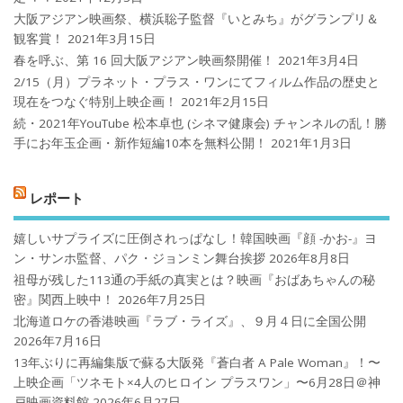
大阪アジアン映画祭、横浜聡子監督『いとみち』がグランプリ＆
観客賞！
2021年3月15日
春を呼ぶ、第 16 回大阪アジアン映画祭開催！
2021年3月4日
2/15（月）プラネット・プラス・ワンにてフィルム作品の歴史と
現在をつなぐ特別上映企画！
2021年2月15日
続・2021年YouTube 松本卓也 (シネマ健康会) チャンネルの乱！勝
手にお年玉企画・新作短編10本を無料公開！
2021年1月3日
レポート
嬉しいサプライズに圧倒されっぱなし！韓国映画『顔 -かお-』ヨ
ン・サンホ監督、パク・ジョンミン舞台挨拶
2026年8月8日
祖母が残した113通の手紙の真実とは？映画『おばあちゃんの秘
密』関西上映中！
2026年7月25日
北海道ロケの香港映画『ラブ・ライズ』、９月４日に全国公開
2026年7月16日
13年ぶりに再編集版で蘇る大阪発『蒼白者 A Pale Woman』！〜
上映企画「ツネモト×4人のヒロイン プラスワン」〜6月28日＠神
戸映画資料館
2026年6月27日