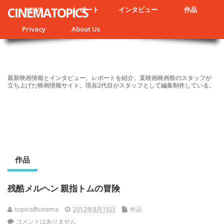
CINEMATOPICS
NEWS
レポート
インタビュー
作品
Privacy
About Us
最新映画情報とインタビュー、レポートを紹介。某映画映画祭のスタッフが
立ち上げた映画情報サイト。現在2代目がスタッフとして編集制作している。
作品
残酷メルヘン 親指トムの冒険
topics@cinema
2012年8月15日
作品
コメントはありません