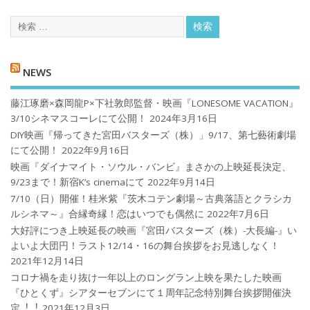
NEWS
藤江琢磨×森岡龍P×下社敦郎監督・映画『LONESOME VACATION』
3/10シネマスコーレにて公開！
2024年3月16日
DIY映画『帰ってきた宮田バスターズ（株）」9/17、第七藝術劇場
にて公開！
2022年9月16日
映画『ダイナマイト・ソウル・バンビ』まさかの上映延長決定、
9/23まで！新宿K’s cinemaにて
2022年9月14日
7/10（日）開催！桂米紫『茨木コテン劇場～古典落語とクラシカ
ルシネマ～』合縁奇縁！恋はいつでも偶然に
2022年7月6日
大好評につき上映延長の映画『宮田バスターズ（株）-大長編-』い
よいよ大団円！ラスト12/14・16の舞台挨拶をお見逃しなく！
2021年12月14日
コロナ禍を⾛り抜け⼀年以上のロングラン上映を果たした映画
『ひとくず』シアターセブンにて１周年記念特別舞台挨拶開催決
定︕︕
2021年12月3日