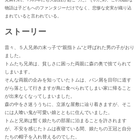
物語は子どもへのファンタジーだけでなく、悲惨な史実が織り込
まれていると言われている。
ストーリー
昔々、５人兄弟の末っ子で“親指トム”と呼ばれた男の子がおり
ました。
トムたち兄弟は、貧しさに困った両親に森の奥で捨てられて
しまいます。
そんな両親の企みを知っていたトムは、パン屑を目印に道す
がら落として行きますが鳥に食べられてしまい家に帰ること
が出来なくなってしまいました。
森の中をさ迷ううちに、立派な屋敷に辿り着きますが、そこ
には人喰い鬼が可愛い娘とともに住んでいました。
トムと兄弟は暫く娘たちの部屋に泊まることを許されます
が、不安を感じたトムは夜寝ている間、娘たちの王冠と自分
たちの帽子を入れ替えるのでした。