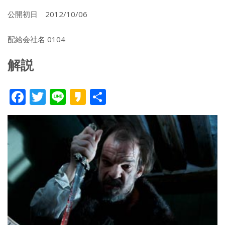
公開初日 2012/10/06
配給会社名 0104
解説
F
T
Li
K
共
ac
w
n
a
有
e
itt
e
k
b
er
a
o
o
o
k