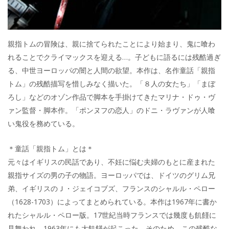
親指トムの冒険は、親に捨てられたことにより始まり、鬼に喰わ
れることでクライマックスを迎える…。子どもに語るには残酷過ぎ
る、中世ヨーロッパの闇と人間の欲望。本作は、名作童話「親指
トム」の残酷描写を惜しみなく描いた。「８人の女たち」「まぼ
ろし」などのオゾン作品で脚本を手掛けてきたマリナ・ドゥ・ヴ
ァン監督・脚本作。「ポンヌフの恋人」のドニ・ラヴァンが人喰
い鬼役を務めている。
＊童話「親指トム」とは＊
元々はイギリスの民話であり、不妊に悩む夫婦のもとに産まれた
親指サイズの男の子の物語。ヨーロッパでは、ドイツのグリム兄
弟、イギリスのＪ・ジェイコブズ、フランスのシャルル・ペロー
（1628-1703）によってまとめられている。本作は1967年に書か
れたシャルル・ペロー版。17世紀当時フランスでは幾度も飢饉に
見舞われ、1963年にも大飢饉が起こった。そのため、この残酷な