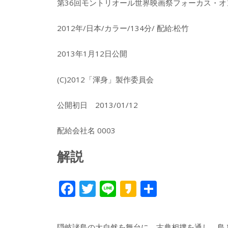
第36回モントリオール世界映画祭フォーカス・
2012年/日本/カラー/134分/ 配給:松竹
2013年1月12日公開
(C)2012「渾身」製作委員会
公開初日 2013/01/12
配給会社名 0003
解説
F
T
Li
K
共
ac
w
n
a
有
e
itt
e
k
隠岐諸島の大自然を舞台に、古典相撲を通し、島