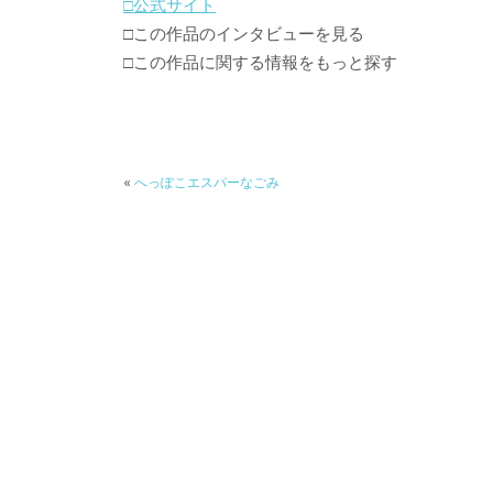
□公式サイト
□この作品のインタビューを見る
□この作品に関する情報をもっと探す
«
へっぽこエスパーなごみ