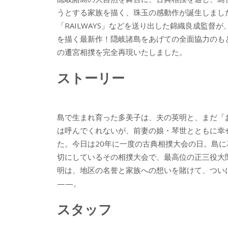
b
er
a
うとする家族を描く、珠玉の感動作が誕生しまし
o
o
「RAILWAYS」などを送り出した錦織良成監督
o
を描く最新作！隠岐諸島をあげての全面協力のもと
の遷宮相撲を完全再現いたしました。
k
ストーリー
島で生まれ育った多美子は、夫の英明と、まだ「
は呼んでくれないが、前妻の娘・琴世とともに幸
た。今日は20年に一度の古典相撲大会の日。島に
切にしているその相撲大会で、最高位の正三役大
明は、地区の名誉と家族への想いを賭けて、つい
——。
スタッフ