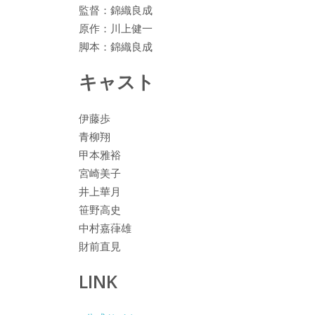
監督：錦織良成
原作：川上健一
脚本：錦織良成
キャスト
伊藤歩
青柳翔
甲本雅裕
宮崎美子
井上華月
笹野高史
中村嘉葎雄
財前直見
LINK