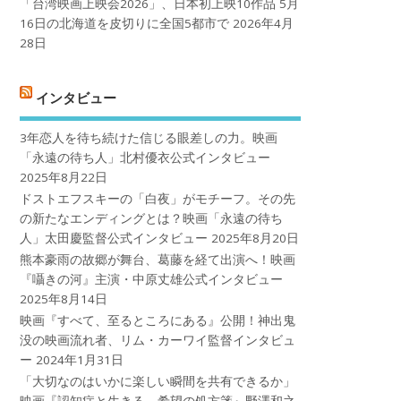
「台湾映画上映会2026」、日本初上映10作品 5月
16日の北海道を皮切りに全国5都市で
2026年4月
28日
インタビュー
3年恋人を待ち続けた信じる眼差しの力。映画
「永遠の待ち人」北村優衣公式インタビュー
2025年8月22日
ドストエフスキーの「白夜」がモチーフ。その先
の新たなエンディングとは？映画「永遠の待ち
人」太田慶監督公式インタビュー
2025年8月20日
熊本豪雨の故郷が舞台、葛藤を経て出演へ！映画
『囁きの河』主演・中原丈雄公式インタビュー
2025年8月14日
映画『すべて、至るところにある』公開！神出鬼
没の映画流れ者、リム・カーワイ監督インタビュ
ー
2024年1月31日
「大切なのはいかに楽しい瞬間を共有できるか」