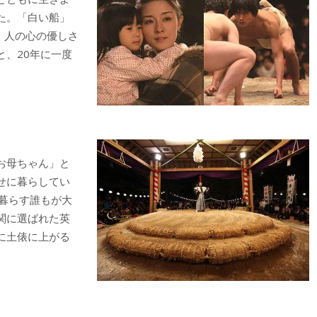
た。「白い船」
が、人の心の優しさ
、20年に一度
お母ちゃん」と
せに暮らしてい
暮らす誰もが大
関に選ばれた英
に土俵に上がる