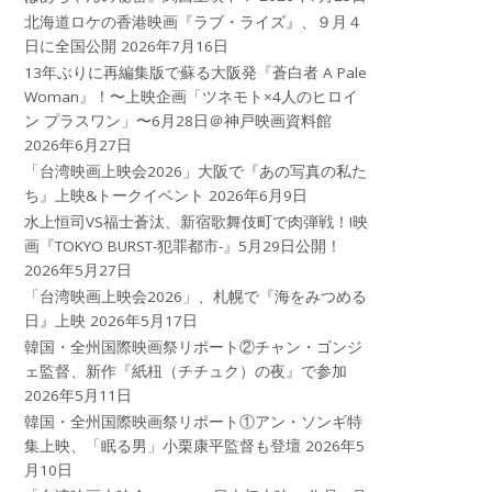
北海道ロケの香港映画『ラブ・ライズ』、９月４
日に全国公開
2026年7月16日
13年ぶりに再編集版で蘇る大阪発『蒼白者 A Pale
Woman』！〜上映企画「ツネモト×4人のヒロイ
ン プラスワン」〜6月28日＠神戸映画資料館
2026年6月27日
「台湾映画上映会2026」大阪で『あの写真の私た
ち』上映&トークイベント
2026年6月9日
水上恒司VS福士蒼汰、新宿歌舞伎町で肉弾戦！!映
画『TOKYO BURST-犯罪都市-』5月29日公開！
2026年5月27日
「台湾映画上映会2026」、札幌で『海をみつめる
日』上映
2026年5月17日
韓国・全州国際映画祭リポート②チャン・ゴンジ
ェ監督、新作『紙杻（チチュク）の夜』で参加
2026年5月11日
韓国・全州国際映画祭リポート①アン・ソンギ特
集上映、「眠る男」小栗康平監督も登壇
2026年5
月10日