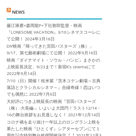
NEWS
藤江琢磨×森岡龍P×下社敦郎監督・映画
『LONESOME VACATION』3/10シネマスコーレに
て公開！
2024年3月16日
DIY映画『帰ってきた宮田バスターズ（株）」
9/17、第七藝術劇場にて公開！
2022年9月16日
映画『ダイナマイト・ソウル・バンビ』まさかの
上映延長決定、9/23まで！新宿K’s cinemaにて
2022年9月14日
7/10（日）開催！桂米紫『茨木コテン劇場～古典
落語とクラシカルシネマ～』合縁奇縁！恋はいつ
でも偶然に
2022年7月6日
大好評につき上映延長の映画『宮田バスターズ
（株）-大長編-』いよいよ大団円！ラスト12/14・
16の舞台挨拶をお見逃しなく！
2021年12月14日
コロナ禍を⾛り抜け⼀年以上のロングラン上映を
果たした映画『ひとくず』シアターセブンにて１
周年記念特別舞台挨拶開催決定︕︕
2021年12月3