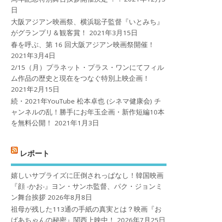
日
大阪アジアン映画祭、横浜聡子監督『いとみち』
がグランプリ＆観客賞！
2021年3月15日
春を呼ぶ、第 16 回大阪アジアン映画祭開催！
2021年3月4日
2/15（月）プラネット・プラス・ワンにてフィル
ム作品の歴史と現在をつなぐ特別上映企画！
2021年2月15日
続・2021年YouTube 松本卓也 (シネマ健康会) チ
ャンネルの乱！勝手にお年玉企画・新作短編10本
を無料公開！
2021年1月3日
レポート
嬉しいサプライズに圧倒されっぱなし！韓国映画
『顔 -かお-』ヨン・サンホ監督、パク・ジョンミ
ン舞台挨拶
2026年8月8日
祖母が残した113通の手紙の真実とは？映画『お
ばあちゃんの秘密』関西上映中！
2026年7月25日