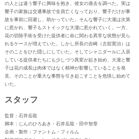
の人とは違う響子に興味を抱き、彼女の過去を調べた。実は
響子の家族は交通事故で全員亡くなっており、響子だけが事
故を事前に回避し、助かっていた。そんな響子に大瀧は次第
に惹かれ、響子もストイックな大瀧に惹かれていく。一方、
花の切除手術を受けた提供者に命に関わる異常な状態が見ら
れるケースが増えていた。しかし所長の吉崎（古舘寛治）は
そのことをひた隠しにしていた。そしてシャニダールに入居
している提供者たちにも少しづつ異変が起き始め、大瀧と響
子は花の成長は肉体ではなく精神が影響していることを発
見、そのことが重大な事態を引き起こすことを危惧し始めて
いた。
スタッフ
監督：石井岳龍
脚本：じんのひろあき・石井岳龍・田中智章
企画・製作：ファントム・フィルム