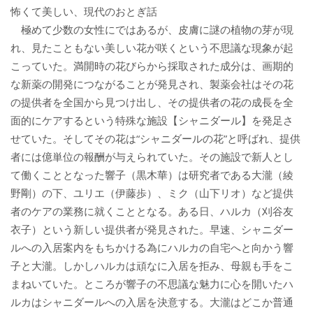
怖くて美しい、現代のおとぎ話
極めて少数の女性にではあるが、皮膚に謎の植物の芽が現
れ、見たこともない美しい花が咲くという不思議な現象が起
こっていた。満開時の花びらから採取された成分は、画期的
な新薬の開発につながることが発見され、製薬会社はその花
の提供者を全国から見つけ出し、その提供者の花の成長を全
面的にケアするという特殊な施設【シャニダール】を発足さ
せていた。そしてその花は“シャニダールの花”と呼ばれ、提供
者には億単位の報酬が与えられていた。その施設で新人とし
て働くこととなった響子（黒木華）は研究者である大瀧（綾
野剛）の下、ユリエ（伊藤歩）、ミク（山下リオ）など提供
者のケアの業務に就くこととなる。ある日、ハルカ（刈谷友
衣子）という新しい提供者が発見された。早速、シャニダー
ルへの入居案内をもちかける為にハルカの自宅へと向かう響
子と大瀧。しかしハルカは頑なに入居を拒み、母親も手をこ
まねいていた。ところが響子の不思議な魅力に心を開いたハ
ルカはシャニダールへの入居を決意する。大瀧はどこか普通