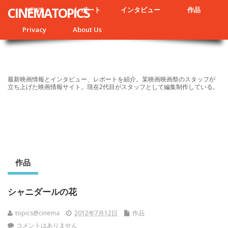
CINEMATOPICS
NEWS
レポート
インタビュー
作品
Privacy
About Us
最新映画情報とインタビュー、レポートを紹介。某映画映画祭のスタッフが
立ち上げた映画情報サイト。現在2代目がスタッフとして編集制作している。
作品
シャニダールの花
topics@cinema
2012年7月12日
作品
コメントはありません