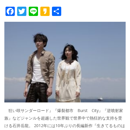
F
T
Li
K
共
ac
w
n
a
有
e
itt
e
k
b
er
a
o
o
o
k
狂い咲サンダーロード』『爆裂都市 Burst City』『逆噴射家
族』などジャンルを超越した世界観で世界中で熱狂的な支持を受
ける石井岳龍。 2012年には10年ぶりの長編新作『生きてるものは