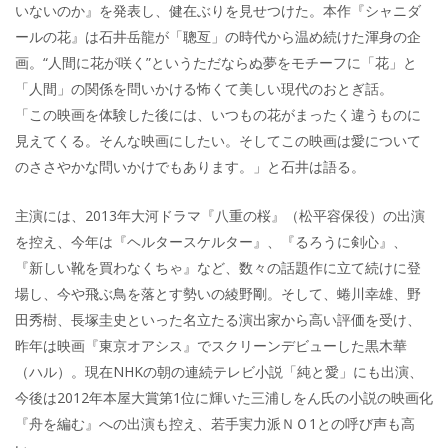
いないのか』を発表し、健在ぶりを見せつけた。本作『シャニダ
ールの花』は石井岳龍が「聰亙」の時代から温め続けた渾身の企
画。“人間に花が咲く”というただならぬ夢をモチーフに「花」と
「人間」の関係を問いかける怖くて美しい現代のおとぎ話。
「この映画を体験した後には、いつもの花がまったく違うものに
見えてくる。そんな映画にしたい。そしてこの映画は愛について
のささやかな問いかけでもあります。」と石井は語る。
主演には、2013年大河ドラマ『八重の桜』（松平容保役）の出演
を控え、今年は『ヘルタースケルター』、『るろうに剣心』、
『新しい靴を買わなくちゃ』など、数々の話題作に立て続けに登
場し、今や飛ぶ鳥を落とす勢いの綾野剛。そして、蜷川幸雄、野
田秀樹、長塚圭史といった名立たる演出家から高い評価を受け、
昨年は映画『東京オアシス』でスクリーンデビューした黒木華
（ハル）。現在NHKの朝の連続テレビ小説「純と愛」にも出演、
今後は2012年本屋大賞第1位に輝いた三浦しをん氏の小説の映画化
『舟を編む』への出演も控え、若手実力派ＮＯ1との呼び声も高