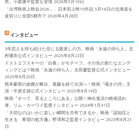
男」小栗康平監督も登壇
2026年5月10日
「台湾映画上映会2026」、日本初上映10作品 5月16日の北海道を
皮切りに全国5都市で
2026年4月28日
インタビュー
3年恋人を待ち続けた信じる眼差しの力。映画「永遠の待ち人」北
村優衣公式インタビュー
2025年8月22日
ドストエフスキーの「白夜」がモチーフ。その先の新たなエンデ
ィングとは？映画「永遠の待ち人」太田慶監督公式インタビュー
2025年8月20日
熊本豪雨の故郷が舞台、葛藤を経て出演へ！映画『囁きの河』主
演・中原丈雄公式インタビュー
2025年8月14日
映画『すべて、至るところにある』公開！神出鬼没の映画流れ
者、リム・カーワイ監督インタビュー
2024年1月31日
「大切なのはいかに楽しい瞬間を共有できるか」映画『認知症と
生きる 希望の処方箋』野澤和之監督インタビュー
2023年8月21
日