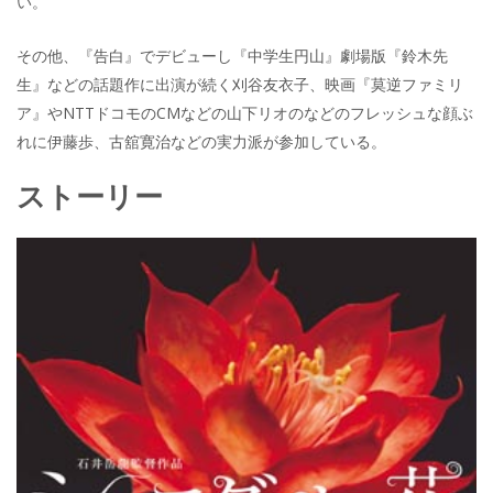
い。
その他、『告白』でデビューし『中学生円山』劇場版『鈴木先
生』などの話題作に出演が続く刈谷友衣子、映画『莫逆ファミリ
ア』やNTTドコモのCMなどの山下リオのなどのフレッシュな顔ぶ
れに伊藤歩、古舘寛治などの実力派が参加している。
ストーリー