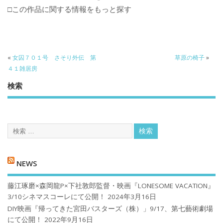
□この作品に関する情報をもっと探す
«
女囚７０１号 さそり外伝 第
草原の椅子
»
４１雑居房
検索
NEWS
藤江琢磨×森岡龍P×下社敦郎監督・映画『LONESOME VACATION』
3/10シネマスコーレにて公開！
2024年3月16日
DIY映画『帰ってきた宮田バスターズ（株）」9/17、第七藝術劇場
にて公開！
2022年9月16日