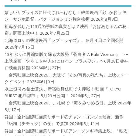
嬉しいサプライズに圧倒されっぱなし！韓国映画『顔 -かお-』ヨ
ン・サンホ監督、パク・ジョンミン舞台挨拶
2026年8月8日
祖母が残した113通の手紙の真実とは？映画『おばあちゃんの秘
密』関西上映中！
2026年7月25日
北海道ロケの香港映画『ラブ・ライズ』、９月４日に全国公開
2026年7月16日
13年ぶりに再編集版で蘇る大阪発『蒼白者 A Pale Woman』！〜
上映企画「ツネモト×4人のヒロイン プラスワン」〜6月28日＠神
戸映画資料館
2026年6月27日
「台湾映画上映会2026」大阪で『あの写真の私たち』上映&トー
クイベント
2026年6月9日
水上恒司VS福士蒼汰、新宿歌舞伎町で肉弾戦！!映画『TOKYO
BURST-犯罪都市-』5月29日公開！
2026年5月27日
「台湾映画上映会2026」、札幌で『海をみつめる日』上映
2026年
5月17日
韓国・全州国際映画祭リポート②チャン・ゴンジェ監督、新作
『紙杻（チチュク）の夜』で参加
2026年5月11日
韓国・全州国際映画祭リポート①アン・ソンギ特集上映、「眠る