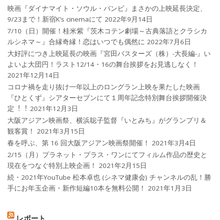
映画『ダイナマイト・ソウル・バンビ』まさかの上映延長決定、
9/23まで！新宿K’s cinemaにて
2022年9月14日
7/10（日）開催！桂米紫『茨木コテン劇場～古典落語とクラシカ
ルシネマ～』合縁奇縁！恋はいつでも偶然に
2022年7月6日
大好評につき上映延長の映画『宮田バスターズ（株）-大長編-』い
よいよ大団円！ラスト12/14・16の舞台挨拶をお見逃しなく！
2021年12月14日
コロナ禍を⾛り抜け⼀年以上のロングラン上映を果たした映画
『ひとくず』シアターセブンにて１周年記念特別舞台挨拶開催決
定︕︕
2021年12月3日
大阪アジアン映画祭、横浜聡子監督『いとみち』がグランプリ＆
観客賞！
2021年3月15日
春を呼ぶ、第 16 回大阪アジアン映画祭開催！
2021年3月4日
2/15（月）プラネット・プラス・ワンにてフィルム作品の歴史と
現在をつなぐ特別上映企画！
2021年2月15日
続・2021年YouTube 松本卓也 (シネマ健康会) チャンネルの乱！勝
手にお年玉企画・新作短編10本を無料公開！
2021年1月3日
レポート