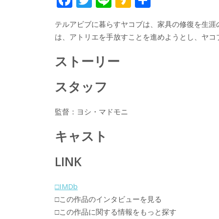
ac
w
n
a
有
テルアビブに暮らすヤコブは、家具の修復を生涯
e
itt
e
k
は、アトリエを手放すことを進めようとし、ヤコ
b
er
a
o
o
ストーリー
o
スタッフ
k
監督：ヨシ・マドモニ
キャスト
LINK
□IMDb
□この作品のインタビューを見る
□この作品に関する情報をもっと探す