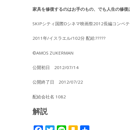
家具を修復するのはお手のもの、でも人生の修復
SKIPシティ国際Dシネマ映画祭2012長編コンペ
2011年/イスラエル/102分 配給:?????
©AMOS ZUKERMAN
公開初日 2012/07/14
公開終了日 2012/07/22
配給会社名 1082
解説
F
T
Li
K
共