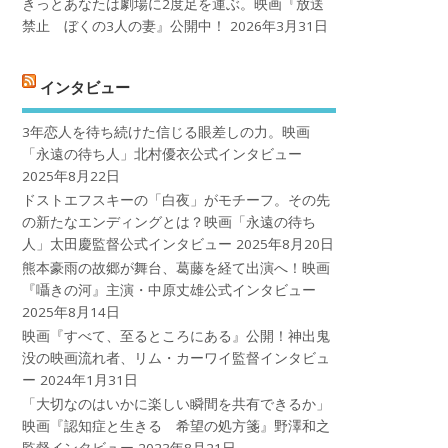
きっとあなたは劇場に2度足を運ぶ。映画『放送
禁止 ぼくの3人の妻』公開中！
2026年3月31日
インタビュー
3年恋人を待ち続けた信じる眼差しの力。映画
「永遠の待ち人」北村優衣公式インタビュー
2025年8月22日
ドストエフスキーの「白夜」がモチーフ。その先
の新たなエンディングとは？映画「永遠の待ち
人」太田慶監督公式インタビュー
2025年8月20日
熊本豪雨の故郷が舞台、葛藤を経て出演へ！映画
『囁きの河』主演・中原丈雄公式インタビュー
2025年8月14日
映画『すべて、至るところにある』公開！神出鬼
没の映画流れ者、リム・カーワイ監督インタビュ
ー
2024年1月31日
「大切なのはいかに楽しい瞬間を共有できるか」
映画『認知症と生きる 希望の処方箋』野澤和之