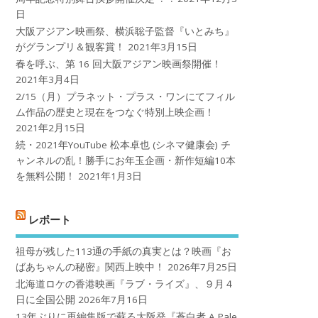
日
大阪アジアン映画祭、横浜聡子監督『いとみち』
がグランプリ＆観客賞！
2021年3月15日
春を呼ぶ、第 16 回大阪アジアン映画祭開催！
2021年3月4日
2/15（月）プラネット・プラス・ワンにてフィル
ム作品の歴史と現在をつなぐ特別上映企画！
2021年2月15日
続・2021年YouTube 松本卓也 (シネマ健康会) チ
ャンネルの乱！勝手にお年玉企画・新作短編10本
を無料公開！
2021年1月3日
レポート
祖母が残した113通の手紙の真実とは？映画『お
ばあちゃんの秘密』関西上映中！
2026年7月25日
北海道ロケの香港映画『ラブ・ライズ』、９月４
日に全国公開
2026年7月16日
13年ぶりに再編集版で蘇る大阪発『蒼白者 A Pale