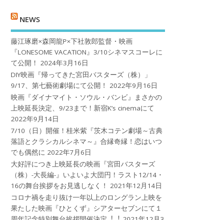
NEWS
藤江琢磨×森岡龍P×下社敦郎監督・映画
『LONESOME VACATION』3/10シネマスコーレに
て公開！
2024年3月16日
DIY映画『帰ってきた宮田バスターズ（株）」
9/17、第七藝術劇場にて公開！
2022年9月16日
映画『ダイナマイト・ソウル・バンビ』まさかの
上映延長決定、9/23まで！新宿K’s cinemaにて
2022年9月14日
7/10（日）開催！桂米紫『茨木コテン劇場～古典
落語とクラシカルシネマ～』合縁奇縁！恋はいつ
でも偶然に
2022年7月6日
大好評につき上映延長の映画『宮田バスターズ
（株）-大長編-』いよいよ大団円！ラスト12/14・
16の舞台挨拶をお見逃しなく！
2021年12月14日
コロナ禍を⾛り抜け⼀年以上のロングラン上映を
果たした映画『ひとくず』シアターセブンにて１
周年記念特別舞台挨拶開催決定︕︕
2021年12月3