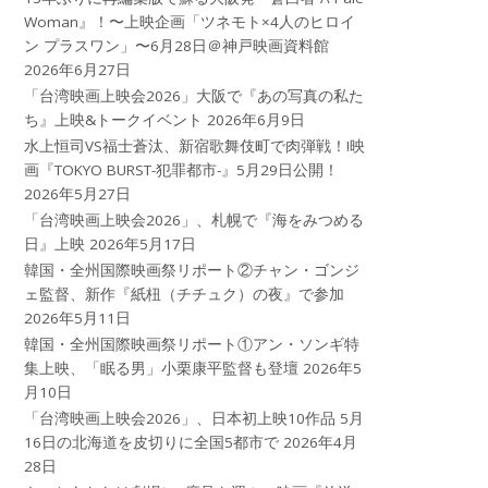
Woman』！〜上映企画「ツネモト×4人のヒロイ
ン プラスワン」〜6月28日＠神戸映画資料館
2026年6月27日
「台湾映画上映会2026」大阪で『あの写真の私た
ち』上映&トークイベント
2026年6月9日
水上恒司VS福士蒼汰、新宿歌舞伎町で肉弾戦！!映
画『TOKYO BURST-犯罪都市-』5月29日公開！
2026年5月27日
「台湾映画上映会2026」、札幌で『海をみつめる
日』上映
2026年5月17日
韓国・全州国際映画祭リポート②チャン・ゴンジ
ェ監督、新作『紙杻（チチュク）の夜』で参加
2026年5月11日
韓国・全州国際映画祭リポート①アン・ソンギ特
集上映、「眠る男」小栗康平監督も登壇
2026年5
月10日
「台湾映画上映会2026」、日本初上映10作品 5月
16日の北海道を皮切りに全国5都市で
2026年4月
28日