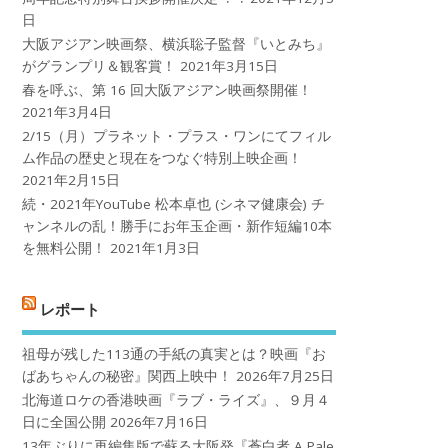
日
大阪アジアン映画祭、横浜聡子監督『いとみち』
がグランプリ＆観客賞！
2021年3月15日
春を呼ぶ、第 16 回大阪アジアン映画祭開催！
2021年3月4日
2/15（月）プラネット・プラス・ワンにてフィル
ム作品の歴史と現在をつなぐ特別上映企画！
2021年2月15日
続・2021年YouTube 松本卓也 (シネマ健康会) チ
ャンネルの乱！勝手にお年玉企画・新作短編10本
を無料公開！
2021年1月3日
レポート
祖母が残した113通の手紙の真実とは？映画『お
ばあちゃんの秘密』関西上映中！
2026年7月25日
北海道ロケの香港映画『ラブ・ライズ』、９月４
日に全国公開
2026年7月16日
13年ぶりに再編集版で蘇る大阪発『蒼白者 A Pale