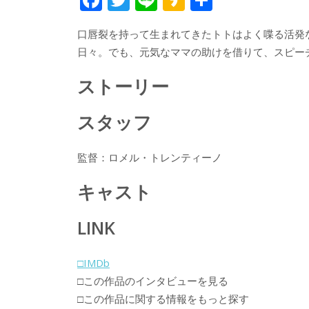
ac
w
n
a
有
口唇裂を持って生まれてきたトトはよく喋る活発
e
itt
e
k
日々。でも、元気なママの助けを借りて、スピー
b
er
a
o
o
ストーリー
o
スタッフ
k
監督：ロメル・トレンティーノ
キャスト
LINK
□IMDb
□この作品のインタビューを見る
□この作品に関する情報をもっと探す