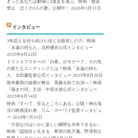
きっとあなたは劇場に2度足を運ぶ。映画『放送
禁止 ぼくの3人の妻』公開中！
2026年3月31日
インタビュー
3年恋人を待ち続けた信じる眼差しの力。映画
「永遠の待ち人」北村優衣公式インタビュー
2025年8月22日
ドストエフスキーの「白夜」がモチーフ。その先
の新たなエンディングとは？映画「永遠の待ち
人」太田慶監督公式インタビュー
2025年8月20日
熊本豪雨の故郷が舞台、葛藤を経て出演へ！映画
『囁きの河』主演・中原丈雄公式インタビュー
2025年8月14日
映画『すべて、至るところにある』公開！神出鬼
没の映画流れ者、リム・カーワイ監督インタビュ
ー
2024年1月31日
「大切なのはいかに楽しい瞬間を共有できるか」
映画『認知症と生きる 希望の処方箋』野澤和之