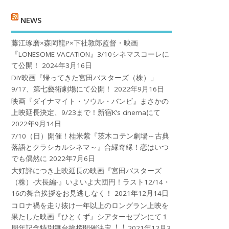
NEWS
藤江琢磨×森岡龍P×下社敦郎監督・映画
『LONESOME VACATION』3/10シネマスコーレに
て公開！
2024年3月16日
DIY映画『帰ってきた宮田バスターズ（株）」
9/17、第七藝術劇場にて公開！
2022年9月16日
映画『ダイナマイト・ソウル・バンビ』まさかの
上映延長決定、9/23まで！新宿K’s cinemaにて
2022年9月14日
7/10（日）開催！桂米紫『茨木コテン劇場～古典
落語とクラシカルシネマ～』合縁奇縁！恋はいつ
でも偶然に
2022年7月6日
大好評につき上映延長の映画『宮田バスターズ
（株）-大長編-』いよいよ大団円！ラスト12/14・
16の舞台挨拶をお見逃しなく！
2021年12月14日
コロナ禍を⾛り抜け⼀年以上のロングラン上映を
果たした映画『ひとくず』シアターセブンにて１
周年記念特別舞台挨拶開催決定︕︕
2021年12月3