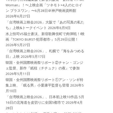
Woman』！〜上映企画「ツネモト×4人のヒロイ
ン プラスワン」〜6月28日＠神戸映画資料館
2026年6月27日
「台湾映画上映会2026」大阪で『あの写真の私た
ち』上映&トークイベント
2026年6月9日
水上恒司VS福士蒼汰、新宿歌舞伎町で肉弾戦！!映
画『TOKYO BURST-犯罪都市-』5月29日公開！
2026年5月27日
「台湾映画上映会2026」、札幌で『海をみつめる
日』上映
2026年5月17日
韓国・全州国際映画祭リポート②チャン・ゴンジ
ェ監督、新作『紙杻（チチュク）の夜』で参加
2026年5月11日
韓国・全州国際映画祭リポート①アン・ソンギ特
集上映、「眠る男」小栗康平監督も登壇
2026年5
月10日
「台湾映画上映会2026」、日本初上映10作品 5月
16日の北海道を皮切りに全国5都市で
2026年4月
28日