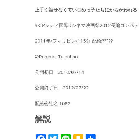
上手く話せなくていじめっ子たちにからかわれる
SKIPシティ国際Dシネマ映画祭2012長編コンペ
2011年/フィリピン/115分 配給:?????
©Rommel Tolentino
公開初日 2012/07/14
公開終了日 2012/07/22
配給会社名 1082
解説
F
T
Li
K
共