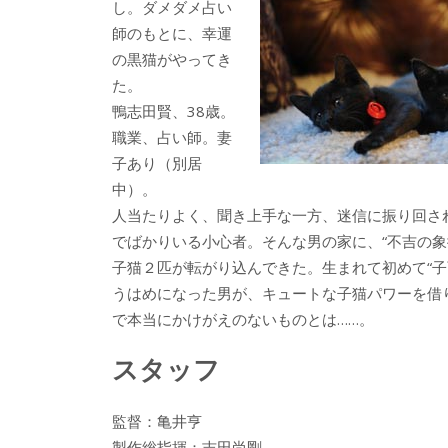
し。ダメダメ占い
師のもとに、幸運
の黒猫がやってき
た。
鴨志田賢、38歳。
職業、占い師。妻
子あり（別居
中）。
人当たりよく、聞き上手な一方、迷信に振り回さ
でばかりいる小心者。そんな男の家に、“不吉の象
子猫２匹が転がり込んできた。生まれて初めて“子
うはめになった男が、キュートな子猫パワーを借
で本当にかけがえのないものとは……。
スタッフ
監督：亀井亨
製作総指揮：吉田尚剛