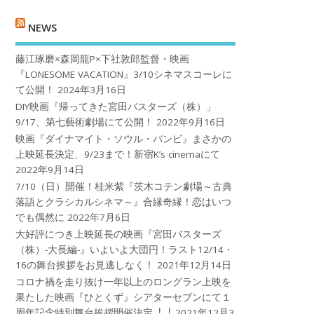
NEWS
藤江琢磨×森岡龍P×下社敦郎監督・映画
『LONESOME VACATION』3/10シネマスコーレに
て公開！
2024年3月16日
DIY映画『帰ってきた宮田バスターズ（株）」
9/17、第七藝術劇場にて公開！
2022年9月16日
映画『ダイナマイト・ソウル・バンビ』まさかの
上映延長決定、9/23まで！新宿K’s cinemaにて
2022年9月14日
7/10（日）開催！桂米紫『茨木コテン劇場～古典
落語とクラシカルシネマ～』合縁奇縁！恋はいつ
でも偶然に
2022年7月6日
大好評につき上映延長の映画『宮田バスターズ
（株）-大長編-』いよいよ大団円！ラスト12/14・
16の舞台挨拶をお見逃しなく！
2021年12月14日
コロナ禍を⾛り抜け⼀年以上のロングラン上映を
果たした映画『ひとくず』シアターセブンにて１
周年記念特別舞台挨拶開催決定︕︕
2021年12月3