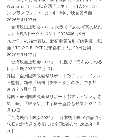
Woman』！〜上映企画「ツネモト×4人のヒロイ
ン プラスワン」〜6月28日＠神戸映画資料館
2026年6月27日
「台湾映画上映会2026」大阪で『あの写真の私た
ち』上映&トークイベント
2026年6月9日
水上恒司VS福士蒼汰、新宿歌舞伎町で肉弾戦！!映
画『TOKYO BURST-犯罪都市-』5月29日公開！
2026年5月27日
「台湾映画上映会2026」、札幌で『海をみつめる
日』上映
2026年5月17日
韓国・全州国際映画祭リポート②チャン・ゴンジ
ェ監督、新作『紙杻（チチュク）の夜』で参加
2026年5月11日
韓国・全州国際映画祭リポート①アン・ソンギ特
集上映、「眠る男」小栗康平監督も登壇
2026年5
月10日
「台湾映画上映会2026」、日本初上映10作品 5月
16日の北海道を皮切りに全国5都市で
2026年4月
28日