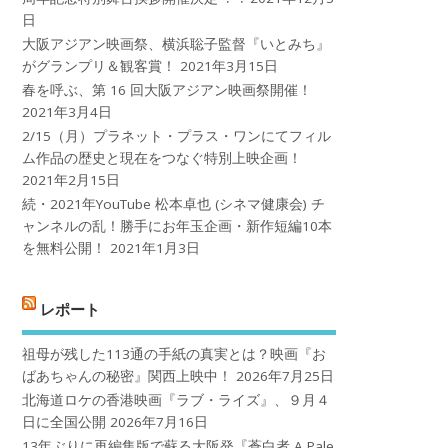
日
大阪アジアン映画祭、横浜聡子監督『いとみち』
がグランプリ＆観客賞！
2021年3月15日
春を呼ぶ、第 16 回大阪アジアン映画祭開催！
2021年3月4日
2/15（月）プラネット・プラス・ワンにてフィル
ム作品の歴史と現在をつなぐ特別上映企画！
2021年2月15日
続・2021年YouTube 松本卓也 (シネマ健康会) チ
ャンネルの乱！勝手にお年玉企画・新作短編10本
を無料公開！
2021年1月3日
レポート
祖母が残した113通の手紙の真実とは？映画『お
ばあちゃんの秘密』関西上映中！
2026年7月25日
北海道ロケの香港映画『ラブ・ライズ』、９月４
日に全国公開
2026年7月16日
13年ぶりに再編集版で蘇る大阪発『蒼白者 A Pale