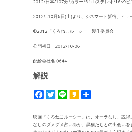
2012/日本/107分/カラー/5.1chステレオ/16
2012年10月6日(土)より、シネマート新宿、ヒ
©2012「くろねこルーシー」製作委員会
公開初日 2012/10/06
配給会社名 0644
解説
F
T
Li
K
共
ac
w
n
a
有
e
itt
e
k
映画『くろねこルーシー』は、オーラなし、説得
b
er
a
なしのダメダメ占い師が、黒猫たちとの出会いを
生でかけがえのない大事なものに気づく心温まる