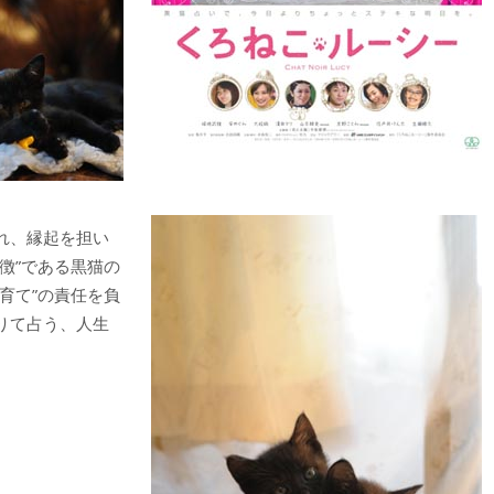
れ、縁起を担い
徴”である黒猫の
育て”の責任を負
りて占う、人生