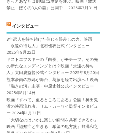
きっとあなたは劇場に2度足を運ぶ。映画『放送
禁止 ぼくの3人の妻』公開中！
2026年3月31日
インタビュー
3年恋人を待ち続けた信じる眼差しの力。映画
「永遠の待ち人」北村優衣公式インタビュー
2025年8月22日
ドストエフスキーの「白夜」がモチーフ。その先
の新たなエンディングとは？映画「永遠の待ち
人」太田慶監督公式インタビュー
2025年8月20日
熊本豪雨の故郷が舞台、葛藤を経て出演へ！映画
『囁きの河』主演・中原丈雄公式インタビュー
2025年8月14日
映画『すべて、至るところにある』公開！神出鬼
没の映画流れ者、リム・カーワイ監督インタビュ
ー
2024年1月31日
「大切なのはいかに楽しい瞬間を共有できるか」
映画『認知症と生きる 希望の処方箋』野澤和之