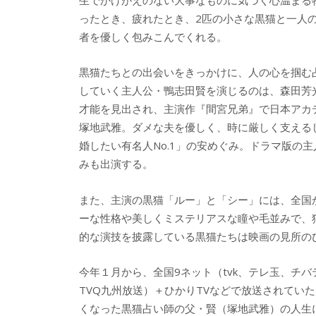
o
o
o
ったとき、疲れたとき、2匹の小さな黒猫と一人
者を優しく包みこんでくれる。
k
黒猫たちとの出会いをきっかけに、人の心を掴む
していく主人公・鴨志田賢を演じるのは、森田芳
才能を見出され、主演作『間宮兄弟』で日本アカ
塚地武雅。ダメな夫を優しく、時に厳しく支える
婚したい有名人No.1」の安めぐみ。ドラマ版の
みも出演する。
また、主演の黒猫「ルー」と「シー」には、全国
ーな性格や美しくミステリアスな瞳や毛並みで、
的な演技を披露している黒猫たちは映画の見所の
今年１月から、全国9ネット（tvk、テレ玉、チ
TVQ九州放送）＋ひかりTVなどで放送されてい
くなった黒猫占い師の父・賢（塚地武雅）の人生