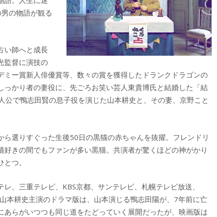
の男の物語が観る
占い師へと成長
光監督に演技の
デミー賞新人俳優賞等、数々の賞を獲得したドランクドラゴンの
しっかり者の妻役に、先ごろお笑い芸人東貴博氏と結婚した「結
主人公で鴨志田賢の息子役を演じた山本耕史と、その妻、京野こと
から選りすぐった生後50日の黒猫の赤ちゃんを抜擢。フレンドリ
猫好きの間でもファンが多い黒猫。共演者が驚くほどの神がかり
ひとつ。
バテレ、三重テレビ、KBS京都、サンテレビ、札幌テレビ放送、
た山本耕史主演のドラマ版は、山本演じる鴨志田陽が、7年前に亡
にあらがいつつも同じ道をたどっていく展開だったが、映画版は