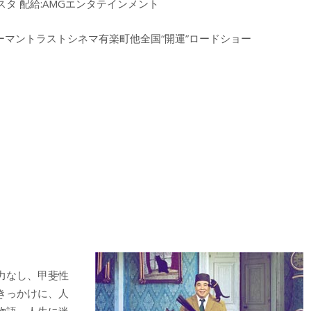
×9ビスタ 配給:AMGエンタテインメント
ューマントラストシネマ有楽町他全国“開運”ロードショー
力なし、甲斐性
きっかけに、人
物語。人生に迷