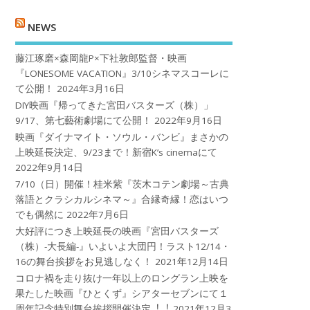
NEWS
藤江琢磨×森岡龍P×下社敦郎監督・映画
『LONESOME VACATION』3/10シネマスコーレに
て公開！
2024年3月16日
DIY映画『帰ってきた宮田バスターズ（株）」
9/17、第七藝術劇場にて公開！
2022年9月16日
映画『ダイナマイト・ソウル・バンビ』まさかの
上映延長決定、9/23まで！新宿K’s cinemaにて
2022年9月14日
7/10（日）開催！桂米紫『茨木コテン劇場～古典
落語とクラシカルシネマ～』合縁奇縁！恋はいつ
でも偶然に
2022年7月6日
大好評につき上映延長の映画『宮田バスターズ
（株）-大長編-』いよいよ大団円！ラスト12/14・
16の舞台挨拶をお見逃しなく！
2021年12月14日
コロナ禍を⾛り抜け⼀年以上のロングラン上映を
果たした映画『ひとくず』シアターセブンにて１
周年記念特別舞台挨拶開催決定︕︕
2021年12月3