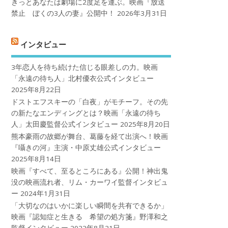
きっとあなたは劇場に2度足を運ぶ。映画『放送
禁止 ぼくの3人の妻』公開中！
2026年3月31日
インタビュー
3年恋人を待ち続けた信じる眼差しの力。映画
「永遠の待ち人」北村優衣公式インタビュー
2025年8月22日
ドストエフスキーの「白夜」がモチーフ。その先
の新たなエンディングとは？映画「永遠の待ち
人」太田慶監督公式インタビュー
2025年8月20日
熊本豪雨の故郷が舞台、葛藤を経て出演へ！映画
『囁きの河』主演・中原丈雄公式インタビュー
2025年8月14日
映画『すべて、至るところにある』公開！神出鬼
没の映画流れ者、リム・カーワイ監督インタビュ
ー
2024年1月31日
「大切なのはいかに楽しい瞬間を共有できるか」
映画『認知症と生きる 希望の処方箋』野澤和之