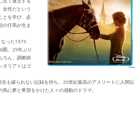
し出て運営する
。女性だという
ことを学び、必
頭の仔馬が生ま
った1973
覇。25年ぶり
ちろん、調教師
レタリアトはゴ
現在も破られない記録を持ち、20世紀最高のアスリートに人間以
の馬に夢と希望をかけた人々の感動のドラマ。