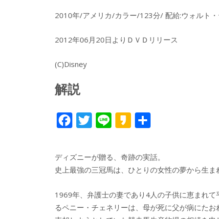
2010年/アメリカ/カラー/123分/ 配給:ウォ
2012年06月20日よりＤＶＤリリース
(C)Disney
解説
F
T
Li
K
共
ac
w
n
a
有
e
itt
e
k
ディズニーが贈る、奇跡の実話。
b
er
a
史上最強の三冠馬は、ひとりの女性の夢から生ま
o
o
o
1969年、弁護士の妻であり4人の子供に恵まれ
るペニー・チェネリーは、母が死に父が病にたお
k