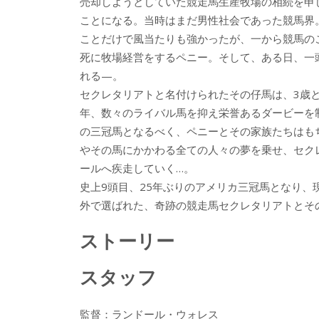
売却しようとしていた競走馬生産牧場の相続を申
ことになる。当時はまだ男性社会であった競馬界
ことだけで風当たりも強かったが、一から競馬の
死に牧場経営をするペニー。そして、ある日、一
れる—。
セクレタリアトと名付けられたその仔馬は、3歳とな
年、数々のライバル馬を抑え栄誉あるダービーを制
の三冠馬となるべく、ペニーとその家族たちはも
やその馬にかかわる全ての人々の夢を乗せ、セク
ールへ疾走していく…。
史上9頭目、25年ぶりのアメリカ三冠馬となり、
外で選ばれた、奇跡の競走馬セクレタリアトとそ
ストーリー
スタッフ
監督：ランドール・ウォレス