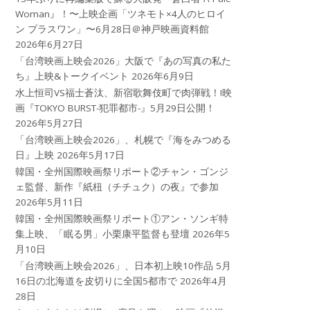
Woman』！〜上映企画「ツネモト×4人のヒロイ
ン プラスワン」〜6月28日＠神戸映画資料館
2026年6月27日
「台湾映画上映会2026」大阪で『あの写真の私た
ち』上映&トークイベント
2026年6月9日
水上恒司VS福士蒼汰、新宿歌舞伎町で肉弾戦！!映
画『TOKYO BURST-犯罪都市-』5月29日公開！
2026年5月27日
「台湾映画上映会2026」、札幌で『海をみつめる
日』上映
2026年5月17日
韓国・全州国際映画祭リポート②チャン・ゴンジ
ェ監督、新作『紙杻（チチュク）の夜』で参加
2026年5月11日
韓国・全州国際映画祭リポート①アン・ソンギ特
集上映、「眠る男」小栗康平監督も登壇
2026年5
月10日
「台湾映画上映会2026」、日本初上映10作品 5月
16日の北海道を皮切りに全国5都市で
2026年4月
28日