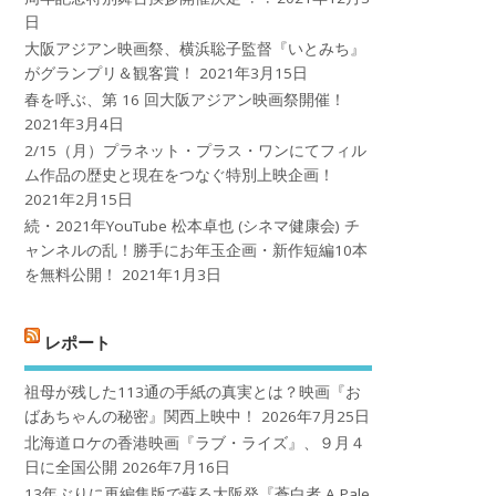
日
大阪アジアン映画祭、横浜聡子監督『いとみち』
がグランプリ＆観客賞！
2021年3月15日
春を呼ぶ、第 16 回大阪アジアン映画祭開催！
2021年3月4日
2/15（月）プラネット・プラス・ワンにてフィル
ム作品の歴史と現在をつなぐ特別上映企画！
2021年2月15日
続・2021年YouTube 松本卓也 (シネマ健康会) チ
ャンネルの乱！勝手にお年玉企画・新作短編10本
を無料公開！
2021年1月3日
レポート
祖母が残した113通の手紙の真実とは？映画『お
ばあちゃんの秘密』関西上映中！
2026年7月25日
北海道ロケの香港映画『ラブ・ライズ』、９月４
日に全国公開
2026年7月16日
13年ぶりに再編集版で蘇る大阪発『蒼白者 A Pale