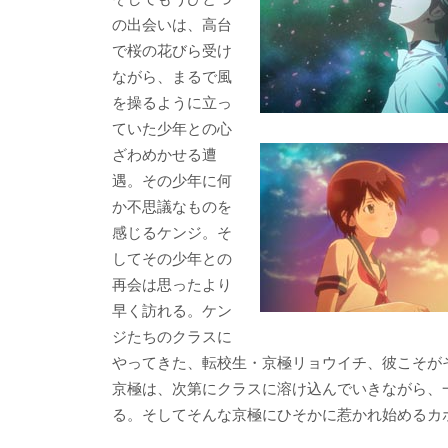
の出会いは、高台
で桜の花びら受け
ながら、まるで風
を操るように立っ
ていた少年との心
ざわめかせる遭
遇。その少年に何
か不思議なものを
感じるケンジ。そ
してその少年との
再会は思ったより
早く訪れる。ケン
ジたちのクラスに
やってきた、転校生・京極リョウイチ、彼こそが
京極は、次第にクラスに溶け込んでいきながら、
る。そしてそんな京極にひそかに惹かれ始めるカ