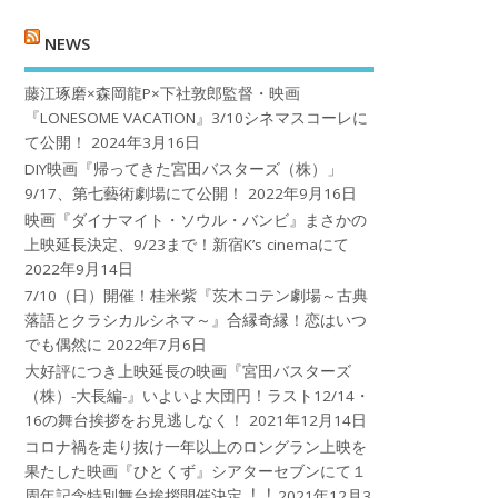
NEWS
藤江琢磨×森岡龍P×下社敦郎監督・映画
『LONESOME VACATION』3/10シネマスコーレに
て公開！
2024年3月16日
DIY映画『帰ってきた宮田バスターズ（株）」
9/17、第七藝術劇場にて公開！
2022年9月16日
映画『ダイナマイト・ソウル・バンビ』まさかの
上映延長決定、9/23まで！新宿K’s cinemaにて
2022年9月14日
7/10（日）開催！桂米紫『茨木コテン劇場～古典
落語とクラシカルシネマ～』合縁奇縁！恋はいつ
でも偶然に
2022年7月6日
大好評につき上映延長の映画『宮田バスターズ
（株）-大長編-』いよいよ大団円！ラスト12/14・
16の舞台挨拶をお見逃しなく！
2021年12月14日
コロナ禍を⾛り抜け⼀年以上のロングラン上映を
果たした映画『ひとくず』シアターセブンにて１
周年記念特別舞台挨拶開催決定︕︕
2021年12月3