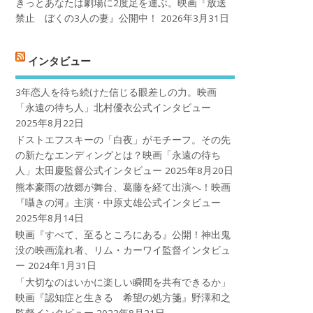
きっとあなたは劇場に2度足を運ぶ。映画『放送
禁止 ぼくの3人の妻』公開中！
2026年3月31日
インタビュー
3年恋人を待ち続けた信じる眼差しの力。映画
「永遠の待ち人」北村優衣公式インタビュー
2025年8月22日
ドストエフスキーの「白夜」がモチーフ。その先
の新たなエンディングとは？映画「永遠の待ち
人」太田慶監督公式インタビュー
2025年8月20日
熊本豪雨の故郷が舞台、葛藤を経て出演へ！映画
『囁きの河』主演・中原丈雄公式インタビュー
2025年8月14日
映画『すべて、至るところにある』公開！神出鬼
没の映画流れ者、リム・カーワイ監督インタビュ
ー
2024年1月31日
「大切なのはいかに楽しい瞬間を共有できるか」
映画『認知症と生きる 希望の処方箋』野澤和之