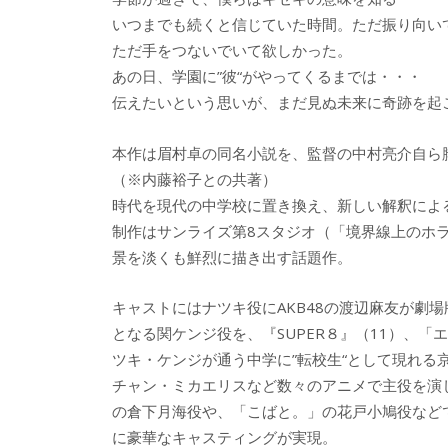
b
er
a
いつまでも続くと信じていた時間。ただ振り向い
o
o
ただ手をつないでいて欲しかった。
o
あの日、学園に”彼“がやってくるまでは・・・
伝えたいという思いが、まだ見ぬ未来に奇跡を起
k
本作は眉村卓の同名小説を、監督の中村亮介自ら
（※内藤裕子との共著）
時代を現代の中学校に置き換え、新しい解釈によ
制作はサンライズ第8スタジオ（「境界線上のホ
景を淡くも鮮烈に描き出す話題作。
キャストにはナツキ役にAKB48の渡辺麻友が劇
となる関ケンジ役を、『SUPER８』（11）、「
ツキ・ケンジが通う中学に”転校生“として現れ
チャン・ミカエリスなど数々のアニメで主役を演
の倉下月海役や、「こばと。」の花戸小鳩役など
に豪華なキャスティングが実現。