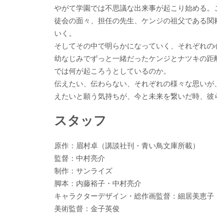
やがて学園では不思議な出来事が起こり始める。
徒会の面々、担任の先生、ケンジの祖父である関
いく。
そしてその中で明らかになっていく、それぞれの
幼なじみでずっと一緒だったケンジとナツキの距
では何が起ころうとしているのか。
伝えたい、伝わらない、それぞれの様々な思いが
えたいと願う気持ちが、今と未来を繋いだ時、彼
スタッフ
原作：眉村卓（講談社刊・青い鳥文庫所載）
監督：中村亮介
制作：サンライズ
脚本：内藤裕子・中村亮介
キャラクターデザイン・総作画監督：細居美恵子
美術監督：金子英俊