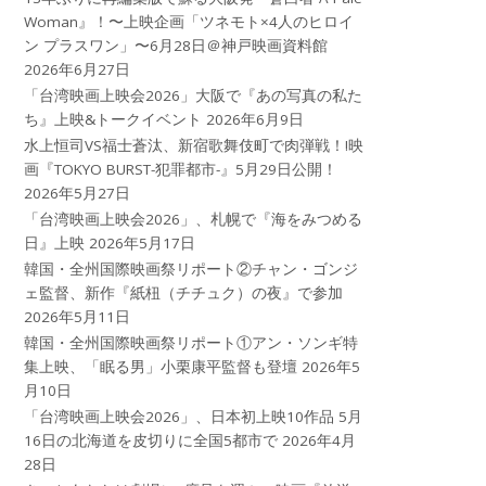
Woman』！〜上映企画「ツネモト×4人のヒロイ
ン プラスワン」〜6月28日＠神戸映画資料館
2026年6月27日
「台湾映画上映会2026」大阪で『あの写真の私た
ち』上映&トークイベント
2026年6月9日
水上恒司VS福士蒼汰、新宿歌舞伎町で肉弾戦！!映
画『TOKYO BURST-犯罪都市-』5月29日公開！
2026年5月27日
「台湾映画上映会2026」、札幌で『海をみつめる
日』上映
2026年5月17日
韓国・全州国際映画祭リポート②チャン・ゴンジ
ェ監督、新作『紙杻（チチュク）の夜』で参加
2026年5月11日
韓国・全州国際映画祭リポート①アン・ソンギ特
集上映、「眠る男」小栗康平監督も登壇
2026年5
月10日
「台湾映画上映会2026」、日本初上映10作品 5月
16日の北海道を皮切りに全国5都市で
2026年4月
28日