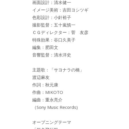
画面設計：清水健一
イメージ美術：吉田ヨシツギ
色彩設計：小針裕子
撮影監督：五十嵐慎一
ＣＧディレクター：菅 友彦
特殊効果：谷口久美子
編集：肥田文
音響監督：清水洋史
主題歌：「サヨナラの橋」
渡辺麻友
作詞：秋元康
作曲：MIKOTO
編曲：重永亮介
（Sony Music Records)
オープニングテーマ