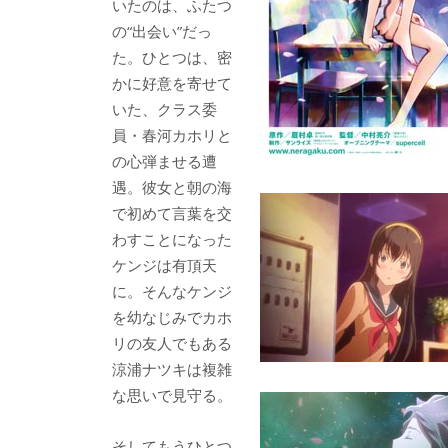
いたのは、ふたつ
の“出会い”だっ
た。ひとつは、密
かに好意を寄せて
いた、クラス委
員・春河カホリと
の心弾ませる遭
遇。彼女と朝の海
で初めて言葉を交
わすことになった
ケンジは有頂天
に。そんなケンジ
を幼なじみでカホ
リの友人でもある
涼浦ナツキは複雑
な思いで見守る。
そしてもうひとつ