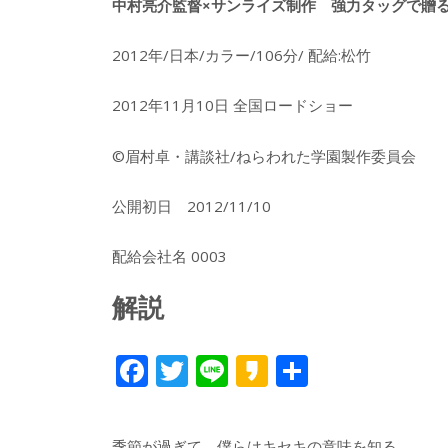
中村亮介監督×サンライズ制作 強力タッグで贈る
2012年/日本/カラー/106分/ 配給:松竹
2012年11月10日 全国ロードショー
©眉村卓・講談社/ねらわれた学園製作委員会
公開初日 2012/11/10
配給会社名 0003
解説
F
T
Li
K
共
ac
w
n
a
有
e
itt
e
k
季節が過ぎて、僕らはキセキの意味を知る