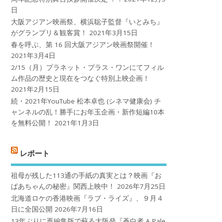
日
大阪アジアン映画祭、横浜聡子監督『いとみち』
がグランプリ＆観客賞！
2021年3月15日
春を呼ぶ、第 16 回大阪アジアン映画祭開催！
2021年3月4日
2/15（月）プラネット・プラス・ワンにてフィル
ム作品の歴史と現在をつなぐ特別上映企画！
2021年2月15日
続・2021年YouTube 松本卓也 (シネマ健康会) チ
ャンネルの乱！勝手にお年玉企画・新作短編10本
を無料公開！
2021年1月3日
レポート
祖母が残した113通の手紙の真実とは？映画『お
ばあちゃんの秘密』関西上映中！
2026年7月25日
北海道ロケの香港映画『ラブ・ライズ』、９月４
日に全国公開
2026年7月16日
13年ぶりに再編集版で蘇る大阪発『蒼白者 A Pale