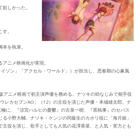
て欲しかった。
こす。
脚本を執筆。
るアニメ映画化が実現。
ライゾン」「アクセル・ワールド」）が担当し、思春期の心象風
場版アニメ映画で初主演声優を務める。ナツキの幼なじみで相手役
エウレカセブンAO」（12）の主役を演じた声優・本城雄太郎。ナ
る京極に、『涼宮ハルヒの憂鬱』の古泉一樹、『黒執事』のセバス
じる小野大輔。ナツキ・ケンジの同級生のカホリ役に「海月姫」
で主役を演じ、歌手としても人気の花澤香菜、と人気・実力とも