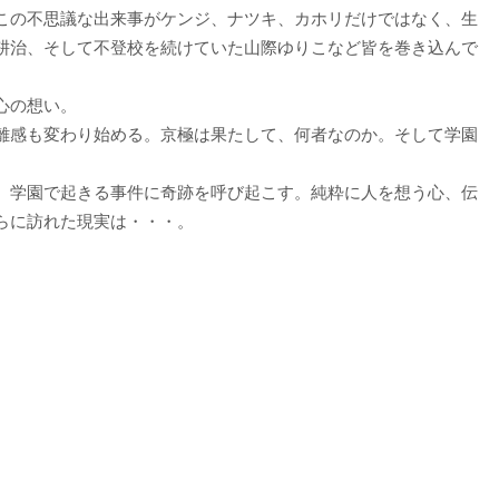
この不思議な出来事がケンジ、ナツキ、カホリだけではなく、生
耕治、そして不登校を続けていた山際ゆりこなど皆を巻き込んで
心の想い。
離感も変わり始める。京極は果たして、何者なのか。そして学園
、学園で起きる事件に奇跡を呼び起こす。純粋に人を想う心、伝
らに訪れた現実は・・・。