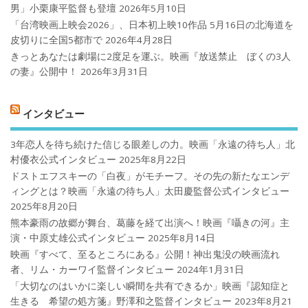
男」小栗康平監督も登壇
2026年5月10日
「台湾映画上映会2026」、日本初上映10作品 5月16日の北海道を
皮切りに全国5都市で
2026年4月28日
きっとあなたは劇場に2度足を運ぶ。映画『放送禁止 ぼくの3人
の妻』公開中！
2026年3月31日
インタビュー
3年恋人を待ち続けた信じる眼差しの力。映画「永遠の待ち人」北
村優衣公式インタビュー
2025年8月22日
ドストエフスキーの「白夜」がモチーフ。その先の新たなエンデ
ィングとは？映画「永遠の待ち人」太田慶監督公式インタビュー
2025年8月20日
熊本豪雨の故郷が舞台、葛藤を経て出演へ！映画『囁きの河』主
演・中原丈雄公式インタビュー
2025年8月14日
映画『すべて、至るところにある』公開！神出鬼没の映画流れ
者、リム・カーワイ監督インタビュー
2024年1月31日
「大切なのはいかに楽しい瞬間を共有できるか」映画『認知症と
生きる 希望の処方箋』野澤和之監督インタビュー
2023年8月21