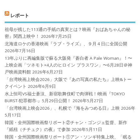
レポート
祖母が残した113通の手紙の真実とは？映画『おばあちゃんの秘
密』関西上映中！
2026年7月25日
北海道ロケの香港映画『ラブ・ライズ』、９月４日に全国公開
2026年7月16日
13年ぶりに再編集版で蘇る大阪発『蒼白者 A Pale Woman』！〜
上映企画「ツネモト×4人のヒロイン プラスワン」〜6月28日＠神
戸映画資料館
2026年6月27日
「台湾映画上映会2026」大阪で『あの写真の私たち』上映&トー
クイベント
2026年6月9日
水上恒司VS福士蒼汰、新宿歌舞伎町で肉弾戦！!映画『TOKYO
BURST-犯罪都市-』5月29日公開！
2026年5月27日
「台湾映画上映会2026」、札幌で『海をみつめる日』上映
2026年
5月17日
韓国・全州国際映画祭リポート②チャン・ゴンジェ監督、新作
『紙杻（チチュク）の夜』で参加
2026年5月11日
韓国・全州国際映画祭リポート①アン・ソンギ特集上映、「眠る