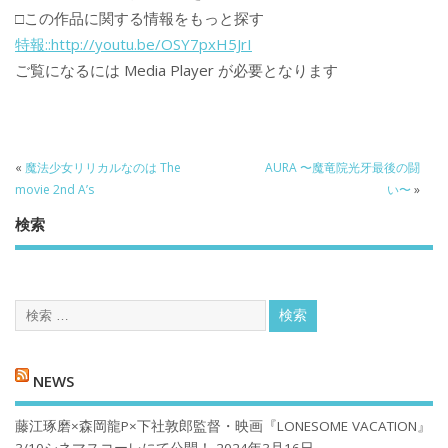
□この作品に関する情報をもっと探す
特報::http://youtu.be/OSY7pxH5JrI
ご覧になるには Media Player が必要となります
«
魔法少女リリカルなのは The
AURA 〜魔竜院光牙最後の闘
movie 2nd A’s
い〜
»
検索
NEWS
藤江琢磨×森岡龍P×下社敦郎監督・映画『LONESOME VACATION』
3/10シネマスコーレにて公開！
2024年3月16日