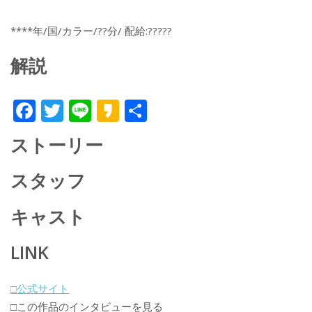
****年/国/カラー/??分/ 配給:?????
解説
F
T
Li
K
共
ac
w
n
a
有
ストーリー
e
itt
e
k
b
er
a
スタッフ
o
o
キャスト
o
k
LINK
□公式サイト
□この作品のインタビューを見る