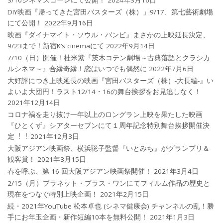
DIY映画『帰ってきた宮田バスターズ（株）」9/17、第七藝術劇場
にて公開！
2022年9月16日
映画『ダイナマイト・ソウル・バンビ』まさかの上映延長決定、
9/23まで！新宿K’s cinemaにて
2022年9月14日
7/10（日）開催！桂米紫『茨木コテン劇場～古典落語とクラシカ
ルシネマ～』合縁奇縁！恋はいつでも偶然に
2022年7月6日
大好評につき上映延長の映画『宮田バスターズ（株）-大長編-』い
よいよ大団円！ラスト12/14・16の舞台挨拶をお見逃しなく！
2021年12月14日
コロナ禍を⾛り抜け⼀年以上のロングラン上映を果たした映画
『ひとくず』シアターセブンにて１周年記念特別舞台挨拶開催決
定︕︕
2021年12月3日
大阪アジアン映画祭、横浜聡子監督『いとみち』がグランプリ＆
観客賞！
2021年3月15日
春を呼ぶ、第 16 回大阪アジアン映画祭開催！
2021年3月4日
2/15（月）プラネット・プラス・ワンにてフィルム作品の歴史と
現在をつなぐ特別上映企画！
2021年2月15日
続・2021年YouTube 松本卓也 (シネマ健康会) チャンネルの乱！勝
手にお年玉企画・新作短編10本を無料公開！
2021年1月3日