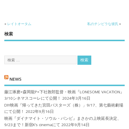
«
レイトオータム
私のチンピラな彼氏
»
検索
NEWS
藤江琢磨×森岡龍P×下社敦郎監督・映画『LONESOME VACATION』
3/10シネマスコーレにて公開！
2024年3月16日
DIY映画『帰ってきた宮田バスターズ（株）」9/17、第七藝術劇場
にて公開！
2022年9月16日
映画『ダイナマイト・ソウル・バンビ』まさかの上映延長決定、
9/23まで！新宿K’s cinemaにて
2022年9月14日