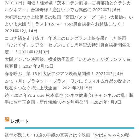
7/10（日）開催！桂米紫『茨木コテン劇場～古典落語とクラシカ
ルシネマ～』合縁奇縁！恋はいつでも偶然に
2022年7月6日
大好評につき上映延長の映画『宮田バスターズ（株）-大長編-』い
よいよ大団円！ラスト12/14・16の舞台挨拶をお見逃しなく！
2021年12月14日
コロナ禍を⾛り抜け⼀年以上のロングラン上映を果たした映画
『ひとくず』シアターセブンにて１周年記念特別舞台挨拶開催決
定︕︕
2021年12月3日
大阪アジアン映画祭、横浜聡子監督『いとみち』がグランプリ＆
観客賞！
2021年3月15日
春を呼ぶ、第 16 回大阪アジアン映画祭開催！
2021年3月4日
2/15（月）プラネット・プラス・ワンにてフィルム作品の歴史と
現在をつなぐ特別上映企画！
2021年2月15日
続・2021年YouTube 松本卓也 (シネマ健康会) チャンネルの乱！勝
手にお年玉企画・新作短編10本を無料公開！
2021年1月3日
レポート
祖母が残した113通の手紙の真実とは？映画『おばあちゃんの秘