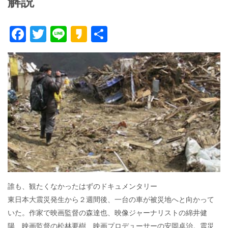
解説
F
T
Li
K
共
ac
w
n
a
有
e
itt
e
k
b
er
a
o
o
o
k
誰も、観たくなかったはずのドキュメンタリー
東日本大震災発生から２週間後、一台の車が被災地へと向かって
いた。作家で映画監督の森達也、映像ジャーナリストの綿井健
陽、映画監督の松林要樹、映画プロデューサーの安岡卓治。震災