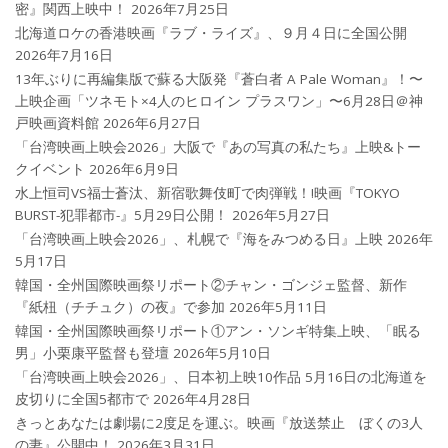
密』関西上映中！
2026年7月25日
北海道ロケの香港映画『ラブ・ライズ』、９月４日に全国公開
2026年7月16日
13年ぶりに再編集版で蘇る大阪発『蒼白者 A Pale Woman』！〜
上映企画「ツネモト×4人のヒロイン プラスワン」〜6月28日＠神
戸映画資料館
2026年6月27日
「台湾映画上映会2026」大阪で『あの写真の私たち』上映&トー
クイベント
2026年6月9日
水上恒司VS福士蒼汰、新宿歌舞伎町で肉弾戦！!映画『TOKYO
BURST-犯罪都市-』5月29日公開！
2026年5月27日
「台湾映画上映会2026」、札幌で『海をみつめる日』上映
2026年
5月17日
韓国・全州国際映画祭リポート②チャン・ゴンジェ監督、新作
『紙杻（チチュク）の夜』で参加
2026年5月11日
韓国・全州国際映画祭リポート①アン・ソンギ特集上映、「眠る
男」小栗康平監督も登壇
2026年5月10日
「台湾映画上映会2026」、日本初上映10作品 5月16日の北海道を
皮切りに全国5都市で
2026年4月28日
きっとあなたは劇場に2度足を運ぶ。映画『放送禁止 ぼくの3人
の妻』公開中！
2026年3月31日