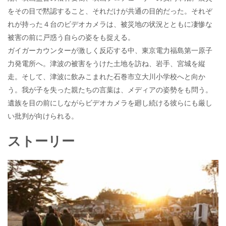
をその目で黙認すること、それだけが共通の目的だった。それぞ
れが持った４台のビデオカメラは、被災地の状況とともに凄惨な
被害の前に戸惑う自らの姿をも捉える。
ガイガーカウンターが激しく反応する中、東京電力福島第一原子
力発電所へ。津波の被害をうけた土地を訪ね、岩手、宮城を縦
走。そして、津波に飲みこまれた石巻市立大川小学校へと向か
う。我が子を失った親たちの言葉は、メディアの姿勢をも問う。
遺族を目の前にしながらビデオカメラを廻し続ける彼らにも厳し
い批判が向けられる。
ストーリー