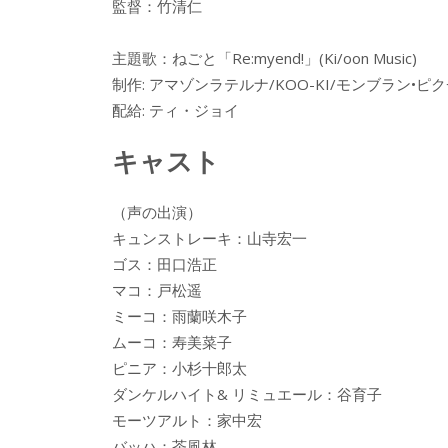
監督：竹清仁
主題歌：ねごと「Re:myend!」(Ki/oon Music)
制作: アマゾンラテルナ/KOO-KI/モンブラン•ピ
配給: ティ・ジョイ
キャスト
（声の出演）
キュンストレーキ：山寺宏一
ゴス：田口浩正
マコ：戸松遥
ミーコ：雨蘭咲木子
ムーコ：寿美菜子
ピニア：小杉十郎太
ダンケルハイト& リミュエール：谷育子
モーツアルト：家中宏
バッハ：茶風林