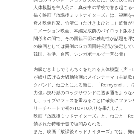
b
er
a
人体模型を主人公に、真夜中の学校で巻き起こる
o
o
描く映画『放課後ミッドナイターズ』は、福岡を
o
奇才映像作家、竹清仁（たけきよひとし）監督が
ニメーション映画。本編完成前のパイロット版を
k
関係者の間で、その国籍不明の独創性が話題を呼
の映画としては異例の５カ国同時公開が決定して
韓国、香港、台湾、シンガポールで一斉公開）
内臓むき出しでうんちくをたれる人体模型（声・
が繰り広げる大騒動映画のメインテーマ（主題歌
クバンド、ねごとによる新曲、「Re:myend!」。
力強い技巧派のロックサウンドに透き通るような
し、ライブやフェスを重ねるごとに確実にファンを
リーチャートで初のTOP10入りを果たした。
映画『放課後ミッドナイターズ』と、ねごと「Re:
禁された特報予告で垣間みられる。
また、映画『放課後ミッドナイターズ』では、発