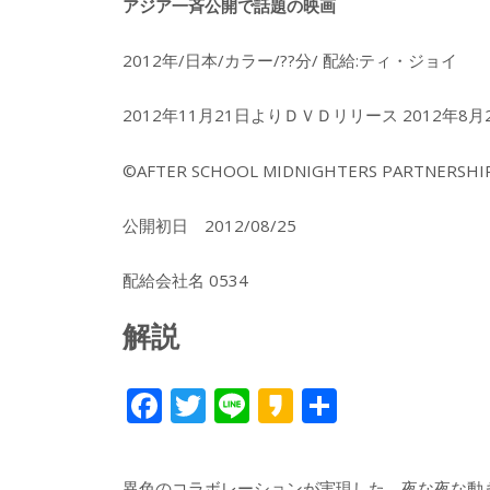
アジア一斉公開で話題の映画
2012年/日本/カラー/??分/ 配給:ティ・ジョイ
2012年11月21日よりＤＶＤリリース 2012年
©AFTER SCHOOL MIDNIGHTERS PARTNERSHI
公開初日 2012/08/25
配給会社名 0534
解説
F
T
Li
K
共
ac
w
n
a
有
e
itt
e
k
異色のコラボレーションが実現した。夜な夜な動