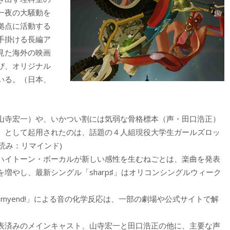
一夜の大騒動を
拠点に活動する
手掛ける長編ア
見た海外の映画
び、オリジナル
いる。（日本、
山寺宏一）や、いかつい割には気弱な骨格標本（声・田口浩正）
）として起用されたのは、話題の４人組現役大学生ガールズロッ
(読み：リマインド)
ハイトーン・ボーカルが新しい感性を生むねごとは、楽曲を発表
増やし、最新シングル「sharp♯」はオリコンシングルウィーク
myend!」による音の化学反応は、一部の劇場や公式サイトで解
表済みのメインキャスト、山寺宏一と田口浩正の他に、主要な声