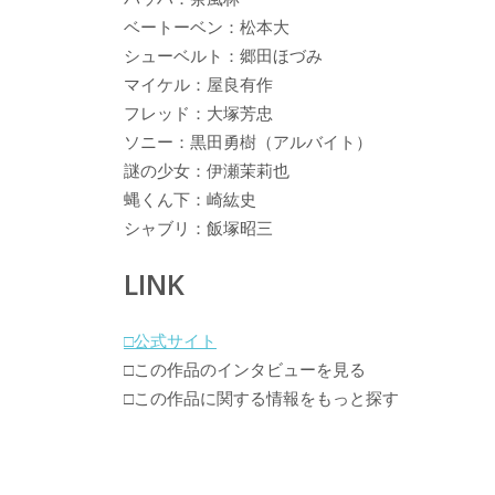
ベートーベン：松本大
シューベルト：郷田ほづみ
マイケル：屋良有作
フレッド：大塚芳忠
ソニー：黒田勇樹（アルバイト）
謎の少女：伊瀬茉莉也
蝿くん下：崎紘史
シャブリ：飯塚昭三
LINK
□公式サイト
□この作品のインタビューを見る
□この作品に関する情報をもっと探す