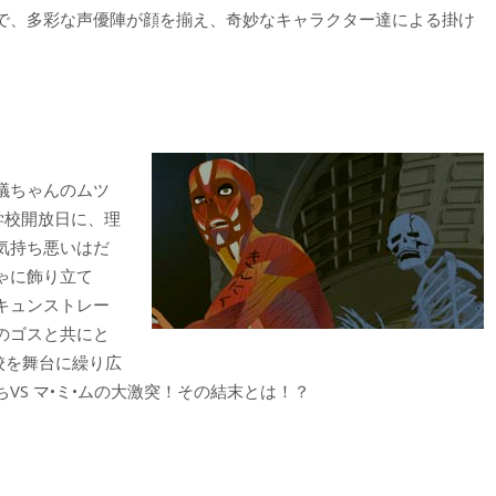
で、多彩な声優陣が顔を揃え、奇妙なキャラクター達による掛け
議ちゃんのムツ
学校開放日に、理
気持ち悪いはだ
ゃに飾り立て
キュンストレー
のゴスと共にと
校を舞台に繰り広
S マ•ミ•ムの大激突！その結末とは！？