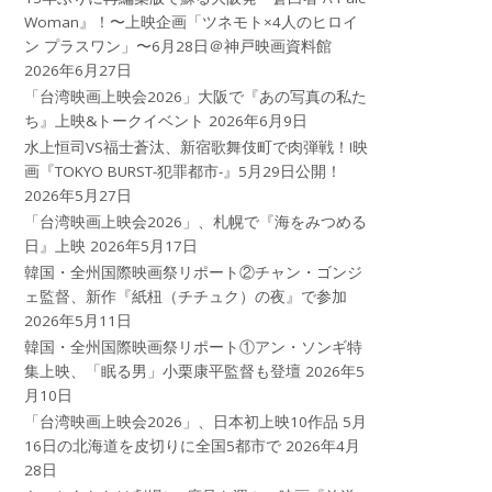
Woman』！〜上映企画「ツネモト×4人のヒロイ
ン プラスワン」〜6月28日＠神戸映画資料館
2026年6月27日
「台湾映画上映会2026」大阪で『あの写真の私た
ち』上映&トークイベント
2026年6月9日
水上恒司VS福士蒼汰、新宿歌舞伎町で肉弾戦！!映
画『TOKYO BURST-犯罪都市-』5月29日公開！
2026年5月27日
「台湾映画上映会2026」、札幌で『海をみつめる
日』上映
2026年5月17日
韓国・全州国際映画祭リポート②チャン・ゴンジ
ェ監督、新作『紙杻（チチュク）の夜』で参加
2026年5月11日
韓国・全州国際映画祭リポート①アン・ソンギ特
集上映、「眠る男」小栗康平監督も登壇
2026年5
月10日
「台湾映画上映会2026」、日本初上映10作品 5月
16日の北海道を皮切りに全国5都市で
2026年4月
28日