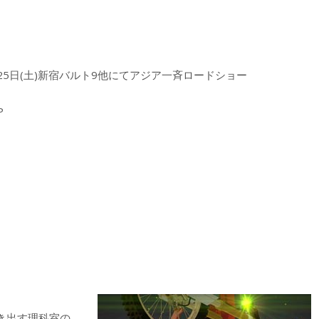
8月25日(土)新宿バルト9他にてアジア一斉ロードショー
P
き出す理科室の