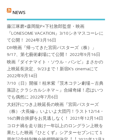
NEWS
藤江琢磨×森岡龍P×下社敦郎監督・映画
『LONESOME VACATION』3/10シネマスコーレに
て公開！
2024年3月16日
DIY映画『帰ってきた宮田バスターズ（株）」
9/17、第七藝術劇場にて公開！
2022年9月16日
映画『ダイナマイト・ソウル・バンビ』まさかの
上映延長決定、9/23まで！新宿K’s cinemaにて
2022年9月14日
7/10（日）開催！桂米紫『茨木コテン劇場～古典
落語とクラシカルシネマ～』合縁奇縁！恋はいつ
でも偶然に
2022年7月6日
大好評につき上映延長の映画『宮田バスターズ
（株）-大長編-』いよいよ大団円！ラスト12/14・
16の舞台挨拶をお見逃しなく！
2021年12月14日
コロナ禍を⾛り抜け⼀年以上のロングラン上映を
果たした映画『ひとくず』シアターセブンにて１
周年記念特別舞台挨拶開催決定︕︕
2021年12月3