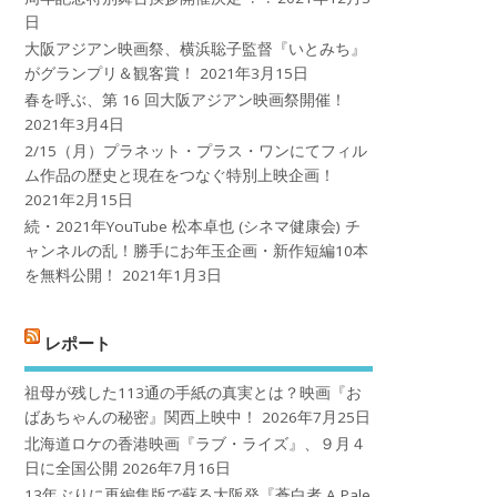
日
大阪アジアン映画祭、横浜聡子監督『いとみち』
がグランプリ＆観客賞！
2021年3月15日
春を呼ぶ、第 16 回大阪アジアン映画祭開催！
2021年3月4日
2/15（月）プラネット・プラス・ワンにてフィル
ム作品の歴史と現在をつなぐ特別上映企画！
2021年2月15日
続・2021年YouTube 松本卓也 (シネマ健康会) チ
ャンネルの乱！勝手にお年玉企画・新作短編10本
を無料公開！
2021年1月3日
レポート
祖母が残した113通の手紙の真実とは？映画『お
ばあちゃんの秘密』関西上映中！
2026年7月25日
北海道ロケの香港映画『ラブ・ライズ』、９月４
日に全国公開
2026年7月16日
13年ぶりに再編集版で蘇る大阪発『蒼白者 A Pale