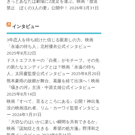
きっとあなたは劇場に2度足を運ぶ。映画『放送
禁止 ぼくの3人の妻』公開中！
2026年3月31日
インタビュー
3年恋人を待ち続けた信じる眼差しの力。映画
「永遠の待ち人」北村優衣公式インタビュー
2025年8月22日
ドストエフスキーの「白夜」がモチーフ。その先
の新たなエンディングとは？映画「永遠の待ち
人」太田慶監督公式インタビュー
2025年8月20日
熊本豪雨の故郷が舞台、葛藤を経て出演へ！映画
『囁きの河』主演・中原丈雄公式インタビュー
2025年8月14日
映画『すべて、至るところにある』公開！神出鬼
没の映画流れ者、リム・カーワイ監督インタビュ
ー
2024年1月31日
「大切なのはいかに楽しい瞬間を共有できるか」
映画『認知症と生きる 希望の処方箋』野澤和之