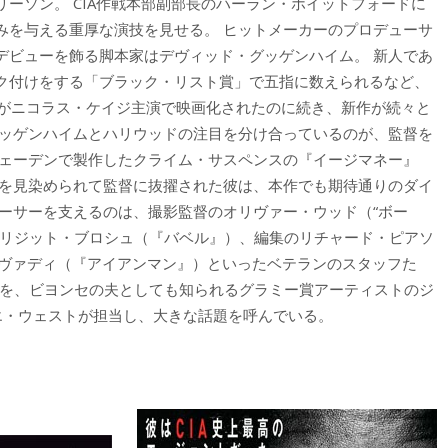
ーソン。 CIA作戦本部副部長のハーラン・ホイットフォードに
みを与える重厚な演技を見せる。 ヒットメーカーのプロデューサ
デビューを飾る脚本家はデヴィッド・グッゲンハイム。 新人であ
ク付けをする「ブラック・リスト賞」で五指に数えられるなど、
n』がニコラス・ケイジ主演で映画化されたのに続き、新作が続々と
グッゲンハイムとハリウッドの注目を分け合っているのが、監督を
ウェーデンで製作したクライム・サスペンスの『イージマネー』
腕を見染められて監督に抜擢された彼は、本作でも期待通りのダイ
ーサーを支えるのは、撮影監督のオリヴァー・ウッド（“ボー
ブリジット・ブロシュ（『バベル』）、編集のリチャード・ピアソ
ャヴァディ（『アイアンマン』）といったベテランのスタッフた
e Wild』を、ビヨンセの夫としても知られるグラミー賞アーティストのジ
エ・ウェストが担当し、大きな話題を呼んでいる。