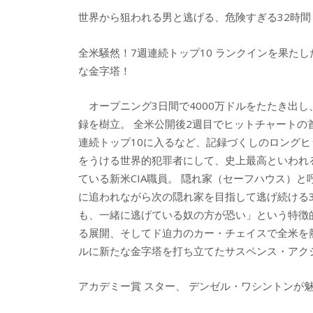
e
itt
e
k
世界から狙われる男と逃げる、危険すぎる32時間
b
er
a
o
o
全米騒然！7週連続トップ10 ランクインを果たし
o
な金字塔！
k
オープニング3日間で4000万ドルをたたき出し
録を樹立。 全米公開後2週目でヒットチャートの
連続トップ10に入るなど、記録づくしのロングヒ
をうける世界的犯罪者にして、史上最高といわれる
ている新米CIA職員。 隠れ家（セーフハウス）
に追われながら次の隠れ家を目指して逃げ続ける3
も、一緒に逃げている奴の方が恐い」という特徴
る展開、そしてド迫力のカー・チェイスで全米を
ルに新たな金字塔を打ち立てたサスペンス・アク
アカデミー賞 スター、 デンゼル・ワシントンが魅