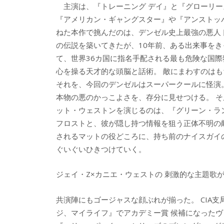
主演は、『トレーニング デイ』と『グローリー
『アメリカン・ギャングスター』や『アンストッ
ねた本作で挑んだのは、デンゼル史上最強の悪人ト
の伝説を築いてきたが、10年前、ある出来事を
て、世界36カ国に指名手配される最も危険な国際
心を操る天才的な頭脳と話術。 敵にまわすのは
それを、今回のデンゼルはスーパークールに怪演
本物の悪のかっこよさを、存分に見せつける。 そ
ット・ウェストンを演じるのは、『グリーン・ラ
フロストと、彼が隠し持つ情報を狙う正体不明の
されるマットの役どころに、持ち前のナイスガイ
ぐいぐいひきつけていく。
ジェイ・Z×カニエ・ウェストの 刺激的な主題歌が
共演陣にもゴージャスな顔ぶれが揃った。 CIA
ジ、マイライフ』でアカデミー賞 候補になった