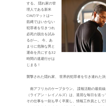
する。 隠れ家の管
理人である新米
CIAのマットは一
筋縄ではいかない
犯罪者を引きつれ
必死の脱出を試み
るが—。 今、あ
まりに危険な男と
運命を共にする32
時間の逃避行がは
じまる！
襲撃された隠れ家、 世界的犯罪者を引き連れた決
南アフリカのケープタウン。 諜報活動の最前線
（ライアン・レイノルズ）は、退屈な毎日を送っ
その仕事を一刻も早く卒業し、情報工作員として