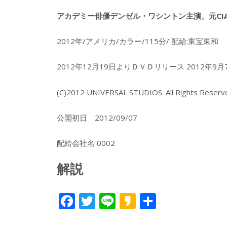
アカデミー俳優デンゼル・ワシントン主演、元C
2012年/アメリカ/カラー/115分/ 配給:東宝東和
2012年12月19日よりＤＶＤリリース 2012年9
(C)2012 UNIVERSAL STUDIOS. All Rights Reserv
公開初日 2012/09/07
配給会社名 0002
解説
F
T
Li
K
共
ac
w
n
a
有