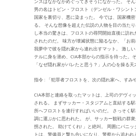
ンスはなかなかめぐってきそうになかった。 そ
男の名はトビン・フロスト（デンゼル・ワシントン
国家を裏切り、悪に染まった。 今では、国家機密
る。 そんな想像を超えた伝説の人物を目の当た
し本当の驚きは、フロストの尋問開始直後に訪れ
されたのだ。 味方が壊滅状態に陥るなか、「お
我夢中で彼を隠れ家から連れ出すマット。 激し
テルに身を潜め、CIA本部からの指示を待った。
「なぜ隠れ家がバレたと思う？」人の心を操る天
指令 : 「犯罪者フロストを、次の隠れ家へ、すみ
CIA本部と連絡を取ったマットは、上司のデヴィ
される。 まずサッカー・スタジアムと直結する駅
所へフロストを連行すればいいのだ。 さっそく
調に運ぶかに思われた。 が、サッカー観戦の群
拐された。 助けてくれ! 」と絶叫。 周囲にパニ
トは、警備員と撃ち合いになり、警察から追われる