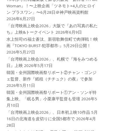
Woman』！〜上映企画「ツネモト×4人のヒロイ
ン プラスワン」〜6月28日＠神戸映画資料館
2026年6月27日
「台湾映画上映会2026」大阪で『あの写真の私た
ち』上映&トークイベント
2026年6月9日
水上恒司VS福士蒼汰、新宿歌舞伎町で肉弾戦！!映
画『TOKYO BURST-犯罪都市-』5月29日公開！
2026年5月27日
「台湾映画上映会2026」、札幌で『海をみつめる
日』上映
2026年5月17日
韓国・全州国際映画祭リポート②チャン・ゴンジ
ェ監督、新作『紙杻（チチュク）の夜』で参加
2026年5月11日
韓国・全州国際映画祭リポート①アン・ソンギ特
集上映、「眠る男」小栗康平監督も登壇
2026年5
月10日
「台湾映画上映会2026」、日本初上映10作品 5月
16日の北海道を皮切りに全国5都市で
2026年4月
28日