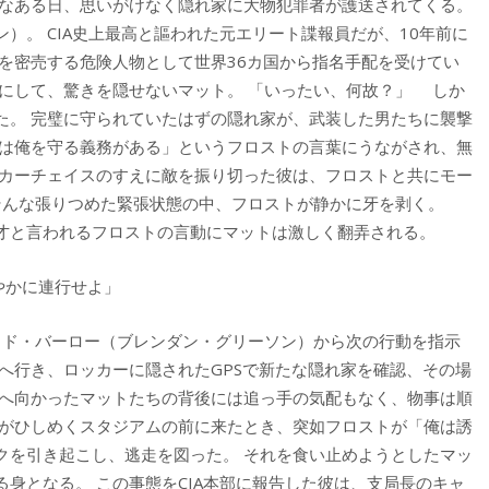
んなある日、思いがけなく隠れ家に大物犯罪者が護送されてくる。
）。 CIA史上最高と謳われた元エリート諜報員だが、10年前に
を密売する危険人物として世界36カ国から指名手配を受けてい
りにして、驚きを隠せないマット。 「いったい、何故？」 しか
た。 完璧に守られていたはずの隠れ家が、武装した男たちに襲撃
前は俺を守る義務がある」というフロストの言葉にうながされ、無
いカーチェイスのすえに敵を振り切った彼は、フロストと共にモー
そんな張りつめた緊張状態の中、フロストが静かに牙を剥く。
才と言われるフロストの言動にマットは激しく翻弄される。
やかに連行せよ」
ッド・バーロー（ブレンダン・グリーソン）から次の行動を指示
へ行き、ロッカーに隠されたGPSで新たな隠れ家を確認、その場
駅へ向かったマットたちの背後には追っ手の気配もなく、物事は順
衆がひしめくスタジアムの前に来たとき、突如フロストが「俺は誘
ックを引き起こし、逃走を図った。 それを食い止めようとしたマッ
身となる。 この事態をCIA本部に報告した彼は、支局長のキャ