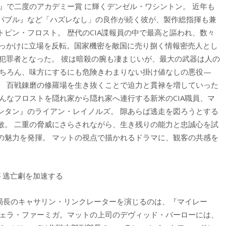
』で二度のアカデミー賞 に輝くデンゼル・ワシントン。 近年も
パブル』など「ハズレなし」の良作が続く彼が、製作総指揮も兼
ビン・フロスト。 歴代のCIA諜報員の中で最高と謳われ、数々
きっかけに立場を反転。国家機密を敵国に売り捌く情報密売人とし
犯罪者となった。 彼は暗殺の腕も凄まじいが、最大の武器は人の
もちろん、味方にするにも危険きわまりない掛け値なしの悪役—
。 百戦錬磨の修羅場を生き抜くことで迫力と貫禄を増していった
んなフロストを隠れ家から隠れ家へ連行する新米のCIA職員、マ
ンタン』のライアン・レイノルズ。 隙あらば逃走を図ろうとする
敵。 二重の脅威にさらされながら、生き残りの能力と忠誠心を試
の魅力を発揮。 マットの視点で描かれるドラマに、観客の共感を
 逃亡劇を加速する
支局長のキャサリン・リンクレーターを演じるのは、『マイレー
ヴェラ・ファーミガ。マットの上司のデヴィッド・バーローには、