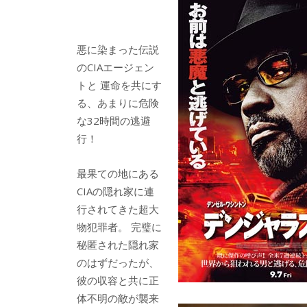
悪に染まった伝説
のCIAエージェン
トと 運命を共にす
る、あまりに危険
な32時間の逃避
行！
最果ての地にある
CIAの隠れ家に連
行されてきた超大
物犯罪者。 完璧に
秘匿された隠れ家
のはずだったが、
彼の収容と共に正
体不明の敵が襲来