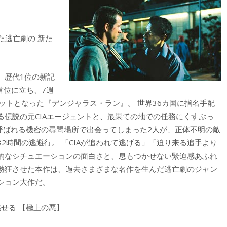
た逃亡劇の 新た
、歴代1位の新記
首位に立ち、7週
ットとなった『デンジャラス・ラン』。 世界36カ国に指名手配
伝説の元CIAエージェントと、最果ての地での任務にくすぶっ
と呼ばれる機密の尋問場所で出会ってしまった2人が、正体不明の敵
2時間の逃避行。 「CIAが追われて逃げる」「迫り来る追手より
的なシチュエーションの面白さと、息もつかせない緊迫感あふれ
熱狂させた本作は、過去さまざまな名作を生んだ逃亡劇のジャン
ション大作だ。
せる 【極上の悪】