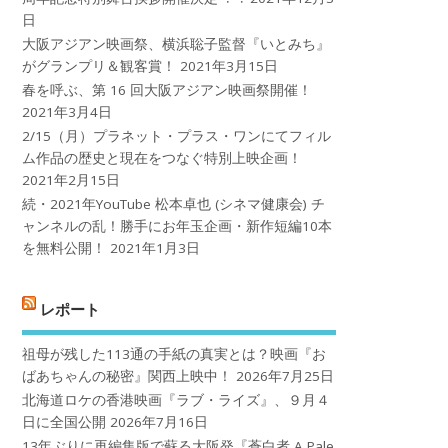
日
大阪アジアン映画祭、横浜聡子監督『いとみち』
がグランプリ＆観客賞！
2021年3月15日
春を呼ぶ、第 16 回大阪アジアン映画祭開催！
2021年3月4日
2/15（月）プラネット・プラス・ワンにてフィル
ム作品の歴史と現在をつなぐ特別上映企画！
2021年2月15日
続・2021年YouTube 松本卓也 (シネマ健康会) チ
ャンネルの乱！勝手にお年玉企画・新作短編10本
を無料公開！
2021年1月3日
レポート
祖母が残した113通の手紙の真実とは？映画『お
ばあちゃんの秘密』関西上映中！
2026年7月25日
北海道ロケの香港映画『ラブ・ライズ』、９月４
日に全国公開
2026年7月16日
13年ぶりに再編集版で蘇る大阪発『蒼白者 A Pale