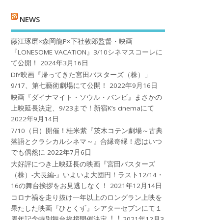
NEWS
藤江琢磨×森岡龍P×下社敦郎監督・映画
『LONESOME VACATION』3/10シネマスコーレに
て公開！
2024年3月16日
DIY映画『帰ってきた宮田バスターズ（株）」
9/17、第七藝術劇場にて公開！
2022年9月16日
映画『ダイナマイト・ソウル・バンビ』まさかの
上映延長決定、9/23まで！新宿K’s cinemaにて
2022年9月14日
7/10（日）開催！桂米紫『茨木コテン劇場～古典
落語とクラシカルシネマ～』合縁奇縁！恋はいつ
でも偶然に
2022年7月6日
大好評につき上映延長の映画『宮田バスターズ
（株）-大長編-』いよいよ大団円！ラスト12/14・
16の舞台挨拶をお見逃しなく！
2021年12月14日
コロナ禍を⾛り抜け⼀年以上のロングラン上映を
果たした映画『ひとくず』シアターセブンにて１
周年記念特別舞台挨拶開催決定︕︕
2021年12月3