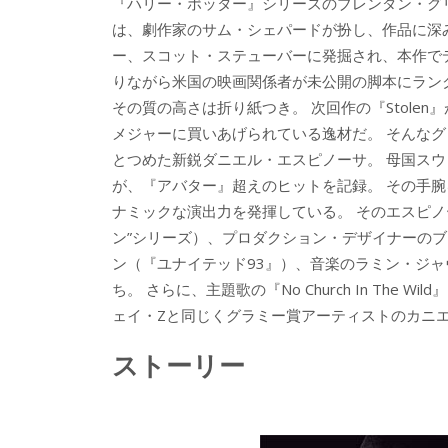
『ハリー・ポッター』シリーズのブレンダン・グリ
は、劇作家のサム・シェパードが扮し、作品に深
ー、スコット・ステューバーに発掘され、本作で
りながら米国の映画関係者が未公開の脚本にラン
その質の高さは折り紙つき。 次回作の『Stole
メジャーに買いあげられている逸材だ。 そんな
とつめた新鋭ダニエル・エスピノーサ。 母国ス
が、『アバター』超えのヒットを記録。 その手
ナミックな演出力を発揮している。 そのエスピノ
ン”シリーズ）、プロダクション・デザイナーの
ン（『ユナイテッド93』）、音楽のラミン・ジ
ち。 さらに、主題歌の『No Church In Th
ェイ・Zと同じくグラミー賞アーティストのカニ
ストーリー