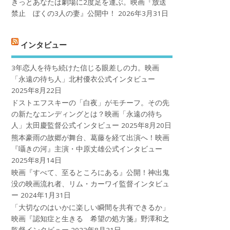
きっとあなたは劇場に2度足を運ぶ。映画『放送
禁止 ぼくの3人の妻』公開中！
2026年3月31日
インタビュー
3年恋人を待ち続けた信じる眼差しの力。映画
「永遠の待ち人」北村優衣公式インタビュー
2025年8月22日
ドストエフスキーの「白夜」がモチーフ。その先
の新たなエンディングとは？映画「永遠の待ち
人」太田慶監督公式インタビュー
2025年8月20日
熊本豪雨の故郷が舞台、葛藤を経て出演へ！映画
『囁きの河』主演・中原丈雄公式インタビュー
2025年8月14日
映画『すべて、至るところにある』公開！神出鬼
没の映画流れ者、リム・カーワイ監督インタビュ
ー
2024年1月31日
「大切なのはいかに楽しい瞬間を共有できるか」
映画『認知症と生きる 希望の処方箋』野澤和之