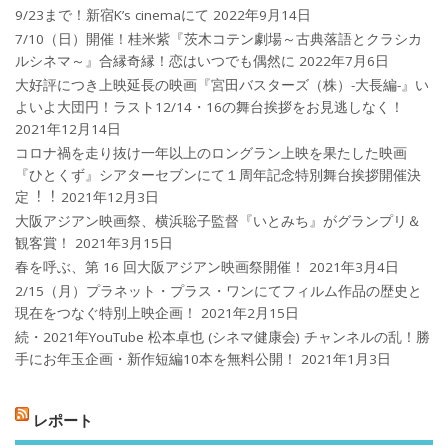
9/23まで！新宿K’s cinemaにて
2022年9月14日
7/10（日）開催！桂米紫『茨木コテン劇場～古典落語とクラシカ
ルシネマ～』合縁奇縁！恋はいつでも偶然に
2022年7月6日
大好評につき上映延長の映画『宮田バスターズ（株）-大長編-』い
よいよ大団円！ラスト12/14・16の舞台挨拶をお見逃しなく！
2021年12月14日
コロナ禍を⾛り抜け⼀年以上のロングラン上映を果たした映画
『ひとくず』シアターセブンにて１周年記念特別舞台挨拶開催決
定︕︕
2021年12月3日
大阪アジアン映画祭、横浜聡子監督『いとみち』がグランプリ＆
観客賞！
2021年3月15日
春を呼ぶ、第 16 回大阪アジアン映画祭開催！
2021年3月4日
2/15（月）プラネット・プラス・ワンにてフィルム作品の歴史と
現在をつなぐ特別上映企画！
2021年2月15日
続・2021年YouTube 松本卓也 (シネマ健康会) チャンネルの乱！勝
手にお年玉企画・新作短編10本を無料公開！
2021年1月3日
レポート