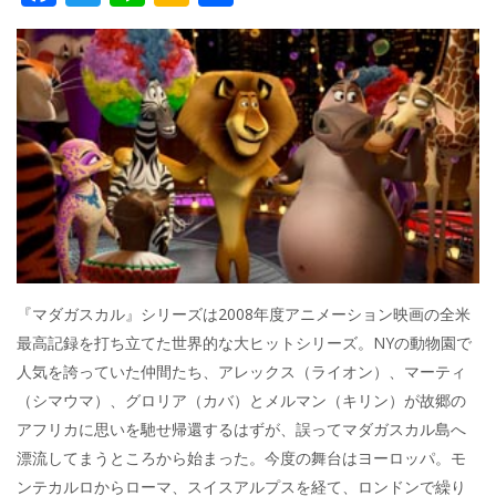
ac
w
n
a
有
e
itt
e
k
b
er
a
o
o
o
k
『マダガスカル』シリーズは2008年度アニメーション映画の全米
最高記録を打ち立てた世界的な大ヒットシリーズ。NYの動物園で
人気を誇っていた仲間たち、アレックス（ライオン）、マーティ
（シマウマ）、グロリア（カバ）とメルマン（キリン）が故郷の
アフリカに思いを馳せ帰還するはずが、誤ってマダガスカル島へ
漂流してまうところから始まった。今度の舞台はヨーロッパ。モ
ンテカルロからローマ、スイスアルプスを経て、ロンドンで繰り