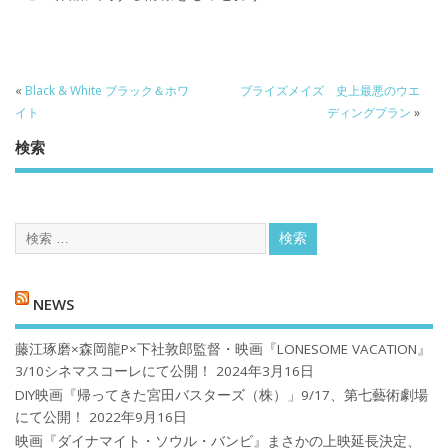
«
Black & White ブラック＆ホワ
ブライズメイズ 史上最悪のウエ
イト
ディングプラン
»
検索
NEWS
藤江琢磨×森岡龍P×下社敦郎監督・映画『LONESOME VACATION』
3/10シネマスコーレにて公開！
2024年3月16日
DIY映画『帰ってきた宮田バスターズ（株）」9/17、第七藝術劇場
にて公開！
2022年9月16日
映画『ダイナマイト・ソウル・バンビ』まさかの上映延長決定、