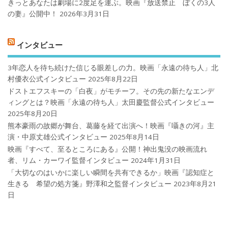
きっとあなたは劇場に2度足を運ぶ。映画『放送禁止 ぼくの3人
の妻』公開中！
2026年3月31日
インタビュー
3年恋人を待ち続けた信じる眼差しの力。映画「永遠の待ち人」北
村優衣公式インタビュー
2025年8月22日
ドストエフスキーの「白夜」がモチーフ。その先の新たなエンデ
ィングとは？映画「永遠の待ち人」太田慶監督公式インタビュー
2025年8月20日
熊本豪雨の故郷が舞台、葛藤を経て出演へ！映画『囁きの河』主
演・中原丈雄公式インタビュー
2025年8月14日
映画『すべて、至るところにある』公開！神出鬼没の映画流れ
者、リム・カーワイ監督インタビュー
2024年1月31日
「大切なのはいかに楽しい瞬間を共有できるか」映画『認知症と
生きる 希望の処方箋』野澤和之監督インタビュー
2023年8月21
日