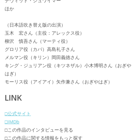
デヴィッド・シュワイマー
ほか
（日本語吹き替え版の出演）
玉木 宏さん（主役：アレックス役）
柳沢 慎吾さん（マーティ役）
グロリア役（カバ）高島礼子さん
メルマン役（キリン）岡田義徳さん
キング・ジュリアン役（キツネザル）小木博明さん（おぎや
はぎ）
モーリス役（アイアイ）矢作兼さん（おぎやはぎ）
LINK
□公式サイト
□IMDb
□この作品のインタビューを見る
□この作品に関する情報をもっと探す