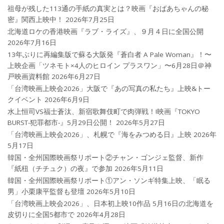
祖母が残した113通の手紙の真実とは？映画『おばあちゃんの秘
密』関西上映中！
2026年7月25日
北海道ロケの香港映画『ラブ・ライズ』、９月４日に全国公開
2026年7月16日
13年ぶりに再編集版で蘇る大阪発『蒼白者 A Pale Woman』！〜
上映企画「ツネモト×4人のヒロイン プラスワン」〜6月28日＠神
戸映画資料館
2026年6月27日
「台湾映画上映会2026」大阪で『あの写真の私たち』上映&トー
クイベント
2026年6月9日
水上恒司VS福士蒼汰、新宿歌舞伎町で肉弾戦！!映画『TOKYO
BURST-犯罪都市-』5月29日公開！
2026年5月27日
「台湾映画上映会2026」、札幌で『海をみつめる日』上映
2026年
5月17日
韓国・全州国際映画祭リポート②チャン・ゴンジェ監督、新作
『紙杻（チチュク）の夜』で参加
2026年5月11日
韓国・全州国際映画祭リポート①アン・ソンギ特集上映、「眠る
男」小栗康平監督も登壇
2026年5月10日
「台湾映画上映会2026」、日本初上映10作品 5月16日の北海道を
皮切りに全国5都市で
2026年4月28日