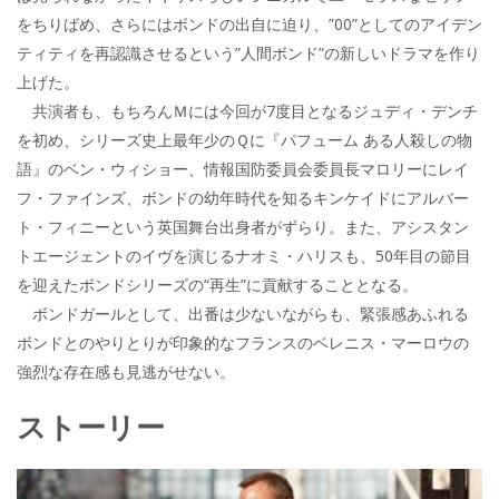
をちりばめ、さらにはボンドの出自に迫り、”00”としてのアイデン
ティティを再認識させるという”人間ボンド”の新しいドラマを作り
上げた。
共演者も、もちろんＭには今回が7度目となるジュディ・デンチ
を初め、シリーズ史上最年少のＱに『パフューム ある人殺しの物
語』のベン・ウィショー、情報国防委員会委員長マロリーにレイ
フ・ファインズ、ボンドの幼年時代を知るキンケイドにアルバー
ト・フィニーという英国舞台出身者がずらり。また、アシスタン
トエージェントのイヴを演じるナオミ・ハリスも、50年目の節目
を迎えたボンドシリーズの“再生”に貢献することとなる。
ボンドガールとして、出番は少ないながらも、緊張感あふれる
ボンドとのやりとりが印象的なフランスのベレニス・マーロウの
強烈な存在感も見逃がせない。
ストーリー