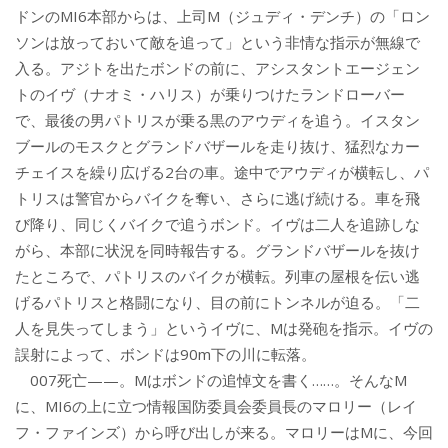
ドンのMI6本部からは、上司M（ジュディ・デンチ）の「ロン
ソンは放っておいて敵を追って」という非情な指示が無線で
入る。アジトを出たボンドの前に、アシスタントエージェン
トのイヴ（ナオミ・ハリス）が乗りつけたランドローバー
で、最後の男パトリスが乗る黒のアウディを追う。イスタン
ブールのモスクとグランドバザールを走り抜け、猛烈なカー
チェイスを繰り広げる2台の車。途中でアウディが横転し、パ
トリスは警官からバイクを奪い、さらに逃げ続ける。車を飛
び降り、同じくバイクで追うボンド。イヴは二人を追跡しな
がら、本部に状況を同時報告する。グランドバザールを抜け
たところで、パトリスのバイクが横転。列車の屋根を伝い逃
げるパトリスと格闘になり、目の前にトンネルが迫る。「二
人を見失ってしまう」というイヴに、Mは発砲を指示。イヴの
誤射によって、ボンドは90m下の川に転落。
007死亡——。Mはボンドの追悼文を書く……。そんなM
に、MI6の上に立つ情報国防委員会委員長のマロリー（レイ
フ・ファインズ）から呼び出しが来る。マロリーはMに、今回