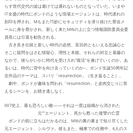
らす世代交代の波は避けては通れないものとなっていた。いまや
IT全盛の時代にボンドのような現場エージェントは、時代遅れの
刻印を押され、Mもまた巧妙にセキュリティを潜り抜けた脅迫メ
ールに身を脅かされ、新しく来たMI6の上に立つ情報国防委員会委
員長には引退を勧告される。
古き良き伝統と新しい時代の必然、盲目的ともいえる忠誠心と
そこに疑問をはさむ猜疑心、理性と本能、それらの対立と葛藤の
なかで、彼らがいかに時代を受け入れ”復活”を遂げていくのか。あ
るいは、時代に背中を向け去っていくのか−。ボンド生誕50周年記
念作品のテーマは、スバリ「resurrection」（生き返ること）。
劇中、ボンドが趣味を問われ「resurrection」と皮肉交じりに答
えるシーンを、お聴き逃しなく。
007史上、最も恐ろしい敵——それは一度は組織から消された
元“”エージェント、死から甦った復讐の亡霊
ボンドの前に立ちはだかるのは、MI6の裏の裏まで知り尽くした
元エージェント、シルヴァ。彼もまた、極東での任務中、6人のス