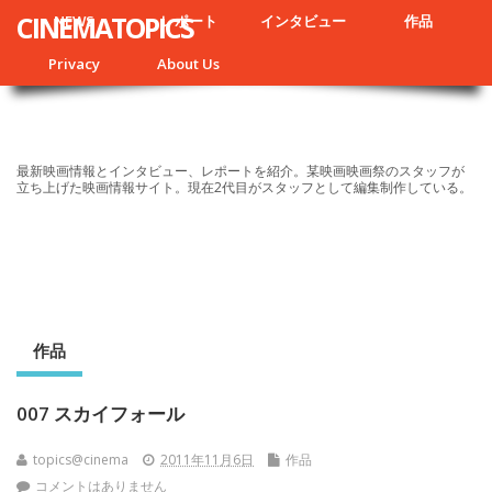
CINEMATOPICS
NEWS
レポート
インタビュー
作品
Privacy
About Us
最新映画情報とインタビュー、レポートを紹介。某映画映画祭のスタッフが
立ち上げた映画情報サイト。現在2代目がスタッフとして編集制作している。
作品
007 スカイフォール
topics@cinema
2011年11月6日
作品
コメントはありません