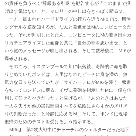
の責任を負うべく“尊厳ある引退”を勧告するが「このままで投
げ出す気はない」と、マロリーの申し出をきっぱり断るM。
一方、盗まれたハードドライブの行方を追うMI6では、暗号
シグナルを逆探知するが、なんと発進元はMのコンピュータだ
った。それが判明したとたん、コンピュータにMの若き日をカ
リカチュアライズした画像と共に「自分の罪を思い出せ」と
いう謎のメッセージが映し出される。そして数秒後に、MI6が
爆破される。
そのころ、イスタンブールで川に転落後、奇跡的に命を取
りとめていたボンドは、人里はなれたビーチに身を潜め、無
気力な日々を送っていたが「サイバーテロがMI6を襲う」報道
を知ってロンドンに戻る。イヴに発砲を指示したMに「僕を信
用して任せるべきだった」と告げるが、「あのときはあなた
一人を失うか他の諜報部員すべてを危険にさらすかのぎりぎ
りの判断だった」と冷静に応えるＭ。そして、ボンドに現場
復帰のためのテストを受けるよう指示する。
MI6は、第2次大戦中にチャーチルのシェルターだった地下