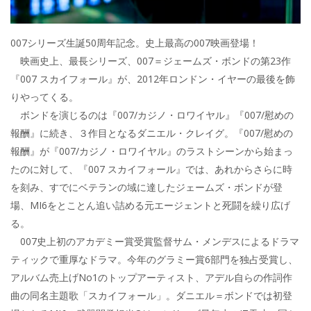
007シリーズ生誕50周年記念。史上最高の007映画登場！
映画史上、最長シリーズ、007＝ジェームズ・ボンドの第23作
『007 スカイフォール』が、2012年ロンドン・イヤーの最後を飾
りやってくる。
ボンドを演じるのは『007/カジノ・ロワイヤル』『007/慰めの
報酬』に続き、３作目となるダニエル・クレイグ。『007/慰めの
報酬』が『007/カジノ・ロワイヤル』のラストシーンから始まっ
たのに対して、『007 スカイフォール』では、あれからさらに時
を刻み、すでにベテランの域に達したジェームズ・ボンドが登
場、MI6をとことん追い詰める元エージェントと死闘を繰り広げ
る。
007史上初のアカデミー賞受賞監督サム・メンデスによるドラマ
ティックで重厚なドラマ。今年のグラミー賞6部門を独占受賞し、
アルバム売上げNo1のトップアーティスト、アデル自らの作詞作
曲の同名主題歌「スカイフォール」。ダニエル＝ボンドでは初登