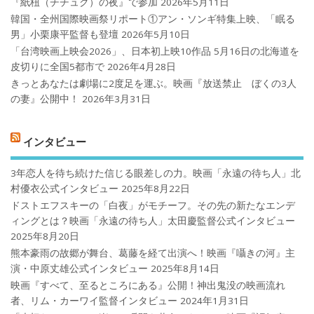
『紙杻（チチュク）の夜』で参加
2026年5月11日
韓国・全州国際映画祭リポート①アン・ソンギ特集上映、「眠る
男」小栗康平監督も登壇
2026年5月10日
「台湾映画上映会2026」、日本初上映10作品 5月16日の北海道を
皮切りに全国5都市で
2026年4月28日
きっとあなたは劇場に2度足を運ぶ。映画『放送禁止 ぼくの3人
の妻』公開中！
2026年3月31日
インタビュー
3年恋人を待ち続けた信じる眼差しの力。映画「永遠の待ち人」北
村優衣公式インタビュー
2025年8月22日
ドストエフスキーの「白夜」がモチーフ。その先の新たなエンデ
ィングとは？映画「永遠の待ち人」太田慶監督公式インタビュー
2025年8月20日
熊本豪雨の故郷が舞台、葛藤を経て出演へ！映画『囁きの河』主
演・中原丈雄公式インタビュー
2025年8月14日
映画『すべて、至るところにある』公開！神出鬼没の映画流れ
者、リム・カーワイ監督インタビュー
2024年1月31日