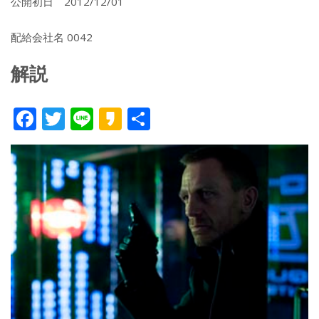
公開初日 2012/12/01
配給会社名 0042
解説
F
T
Li
K
共
ac
w
n
a
有
e
itt
e
k
b
er
a
o
o
o
k