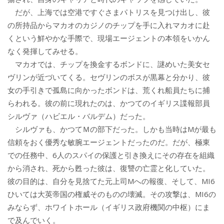
だが、上海では空港ですぐさまパトリスを見つけ出し、彼
の所持品からマカオのカジノのチップを手に入れマカオに赴
くという鮮やかな手際で、現場エージェントの本領をいかん
なく発揮してみせる。
マカオでは、チップを換金するボンドに、謎めいた美女セ
ヴリンが近づいてくる。セヴリンのボスが黒幕と分かり、彼
女の手引きで孤島に向かったボンドは、荒くれ船員たちに捕
らわれる。彼の前に現れたのは、かつてのイギリス諜報部員
シルヴァ（ハビエル・バルデム）だった。
シルヴァも、かつてＭの部下だった。しかも当時はMが最も
信頼をおく優秀な敏腕エージェントだったのだ。だが、極東
での任務中、6人のスパイの保護と引き換えにその存在を組織
から消され、死から甦った彼は、復讐の亡霊と化していた。
彼の目的は、自分を見捨てた元上司Mへの報復、そして、MI6
ひいては大英帝国の権威そのものの壊滅。その攻撃は、MI6の
みならず、ホワイトホール（イギリス政府機関の中枢）にま
で及んでいく。