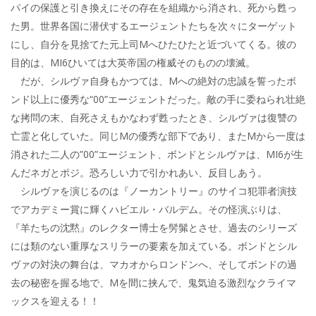
パイの保護と引き換えにその存在を組織から消され、死から甦っ
た男。世界各国に潜伏するエージェントたちを次々にターゲット
にし、自分を見捨てた元上司Mへひたひたと近づいてくる。彼の
目的は、MI6ひいては大英帝国の権威そのものの壊滅。
だが、シルヴァ自身もかつては、Mへの絶対の忠誠を誓ったボ
ンド以上に優秀な“00”エージェントだった。敵の手に委ねられ壮絶
な拷問の末、自死さえもかなわず甦ったとき、シルヴァは復讐の
亡霊と化していた。同じMの優秀な部下であり、またMから一度は
消された二人の”00”エージェント、ボンドとシルヴァは、MI6が生
んだネガとポジ。恐ろしい力で引かれあい、反目しあう。
シルヴァを演じるのは『ノーカントリー』のサイコ犯罪者演技
でアカデミー賞に輝くハビエル・バルデム。その怪演ぶりは、
『羊たちの沈黙』のレクター博士を髣髴とさせ、過去のシリーズ
には類のない重厚なスリラーの要素を加えている。ボンドとシル
ヴァの対決の舞台は、マカオからロンドンへ、そしてボンドの過
去の秘密を握る地で、Mを間に挟んで、鬼気迫る激烈なクライマ
ックスを迎える！！