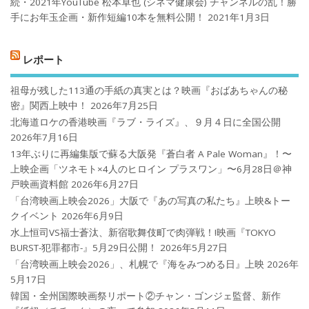
続・2021年YouTube 松本卓也 (シネマ健康会) チャンネルの乱！勝
手にお年玉企画・新作短編10本を無料公開！
2021年1月3日
レポート
祖母が残した113通の手紙の真実とは？映画『おばあちゃんの秘
密』関西上映中！
2026年7月25日
北海道ロケの香港映画『ラブ・ライズ』、９月４日に全国公開
2026年7月16日
13年ぶりに再編集版で蘇る大阪発『蒼白者 A Pale Woman』！〜
上映企画「ツネモト×4人のヒロイン プラスワン」〜6月28日＠神
戸映画資料館
2026年6月27日
「台湾映画上映会2026」大阪で『あの写真の私たち』上映&トー
クイベント
2026年6月9日
水上恒司VS福士蒼汰、新宿歌舞伎町で肉弾戦！!映画『TOKYO
BURST-犯罪都市-』5月29日公開！
2026年5月27日
「台湾映画上映会2026」、札幌で『海をみつめる日』上映
2026年
5月17日
韓国・全州国際映画祭リポート②チャン・ゴンジェ監督、新作