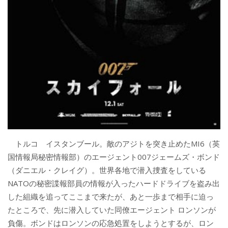
トルコ イスタンブール。敵のアジトを突き止めたMI6（英
国情報局秘密情報部）のエージェント007ジェームズ・ボンド
（ダニエル・クレイグ）。世界各地で潜入捜査をしている
NATOの秘密諜報部員の情報が入ったハードドライブを盗み出
した組織を追ってここまで来たが、あと一歩まで相手に迫っ
たところで、先に潜入していた同僚エージェント ロンソンが
負傷。ボンドはロンソンの応急処置をしようとするが、ロン