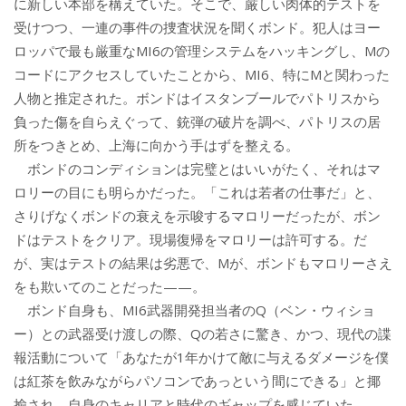
に新しい本部を構えていた。そこで、厳しい肉体的テストを
受けつつ、一連の事件の捜査状況を聞くボンド。犯人はヨー
ロッパで最も厳重なMI6の管理システムをハッキングし、Mの
コードにアクセスしていたことから、MI6、特にMと関わった
人物と推定された。ボンドはイスタンブールでパトリスから
負った傷を自らえぐって、銃弾の破片を調べ、パトリスの居
所をつきとめ、上海に向かう手はずを整える。
ボンドのコンディションは完璧とはいいがたく、それはマ
ロリーの目にも明らかだった。「これは若者の仕事だ」と、
さりげなくボンドの衰えを示唆するマロリーだったが、ボン
ドはテストをクリア。現場復帰をマロリーは許可する。だ
が、実はテストの結果は劣悪で、Mが、ボンドもマロリーさえ
をも欺いてのことだった——。
ボンド自身も、MI6武器開発担当者のQ（ベン・ウィショ
ー）との武器受け渡しの際、Qの若さに驚き、かつ、現代の諜
報活動について「あなたが1年かけて敵に与えるダメージを僕
は紅茶を飲みながらパソコンであっという間にできる」と揶
揄され、自身のキャリアと時代のギャップを感じていた。