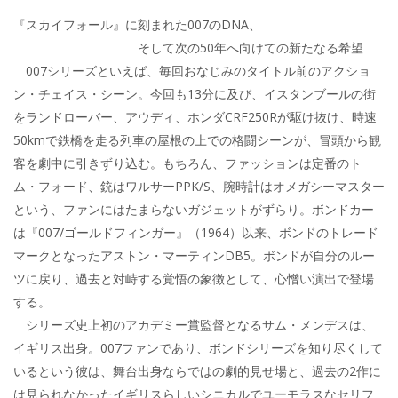
『スカイフォール』に刻まれた007のDNA、
そして次の50年へ向けての新たなる希望
007シリーズといえば、毎回おなじみのタイトル前のアクショ
ン・チェイス・シーン。今回も13分に及び、イスタンブールの街
をランドローバー、アウディ、ホンダCRF250Rが駆け抜け、時速
50kmで鉄橋を走る列車の屋根の上での格闘シーンが、冒頭から観
客を劇中に引きずり込む。もちろん、ファッションは定番のト
ム・フォード、銃はワルサーPPK/S、腕時計はオメガシーマスター
という、ファンにはたまらないガジェットがずらり。ボンドカー
は『007/ゴールドフィンガー』（1964）以来、ボンドのトレード
マークとなったアストン・マーティンDB5。ボンドが自分のルー
ツに戻り、過去と対峙する覚悟の象徴として、心憎い演出で登場
する。
シリーズ史上初のアカデミー賞監督となるサム・メンデスは、
イギリス出身。007ファンであり、ボンドシリーズを知り尽くして
いるという彼は、舞台出身ならではの劇的見せ場と、過去の2作に
は見られなかったイギリスらしいシニカルでユーモラスなセリフ