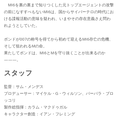
MI6を裏の裏まで知りつくした元トップエージェントの攻撃
の前になすすべもないMI6は、国からサイバーテロの時代にお
ける諜報活動の意味を疑われ、いまやその存在意義さえ問わ
れようとしていた。
ボンドが007の称号を得てから初めて迎えるMI6存亡の危機、
そして狙われるMの命。
果たしてボンドは、MI6とMを守り抜くことが出来るのか
———。
スタッフ
監督：サム・メンデス
プロデューサー：マイケル・G・ウィルソン、バーバラ・ブロ
ッコリ
製作総指揮：カラム・マクドゥガル
キャラクター創造：イアン・フレミング