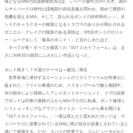
場となるMI6の武器開発担当Qは、シリーズ最年少のIT天才。国か
らサイバーテロ時代の諜報部の存在意義を問われ、初めて廃部の
危機を迎えるMI6。そして、語られるボンドの幼年時代——。ボ
ンドのキャラクターの根源となるトラウマのありかが明かされる
ダニエル・クレイグの陰影のある演技は、3代目ボンドのロジャ
ー・ムーアをして「最高のボンド！」と言わしめたほど。
すべてが初！すべてが最高！の『007 スカイフォール』は、ま
さに50年目の節目にふさわしい作品となった。
ボンド死す！？今度のテーマは＝復活／再生
世界各地に潜伏するエージェントのリストファイルが何者かに
盗まれた。ファイル奪還のため、イスタンブールで敵と格闘中、
Ｍの指令により発砲したアシスタントエージェント、イヴの誤射
でボンドは列車の屋根の上から90m下の川に転落。ボンド被弾と
いうショッキングなアヴァンタイトル・シーンから幕を開ける
『007 スカイフォール』。一度は死んだと思われたボンドは、サ
イバーテロに攻撃されているMI6に再び自分が必要とされていると
感じて復帰する。だが、スパイの世界でも、コンピュータがもた