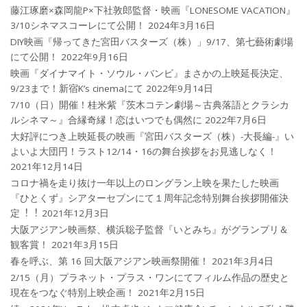
藤江琢磨×森岡龍P×下社敦郎監督・映画『LONESOME VACATION』
3/10シネマスコーレにて公開！
2024年3月16日
DIY映画『帰ってきた宮田バスターズ（株）」9/17、第七藝術劇場
にて公開！
2022年9月16日
映画『ダイナマイト・ソウル・バンビ』まさかの上映延長決定、
9/23まで！新宿K’s cinemaにて
2022年9月14日
7/10（日）開催！桂米紫『茨木コテン劇場～古典落語とクラシカ
ルシネマ～』合縁奇縁！恋はいつでも偶然に
2022年7月6日
大好評につき上映延長の映画『宮田バスターズ（株）-大長編-』い
よいよ大団円！ラスト12/14・16の舞台挨拶をお見逃しなく！
2021年12月14日
コロナ禍を⾛り抜け⼀年以上のロングラン上映を果たした映画
『ひとくず』シアターセブンにて１周年記念特別舞台挨拶開催決
定︕︕
2021年12月3日
大阪アジアン映画祭、横浜聡子監督『いとみち』がグランプリ＆
観客賞！
2021年3月15日
春を呼ぶ、第 16 回大阪アジアン映画祭開催！
2021年3月4日
2/15（月）プラネット・プラス・ワンにてフィルム作品の歴史と
現在をつなぐ特別上映企画！
2021年2月15日