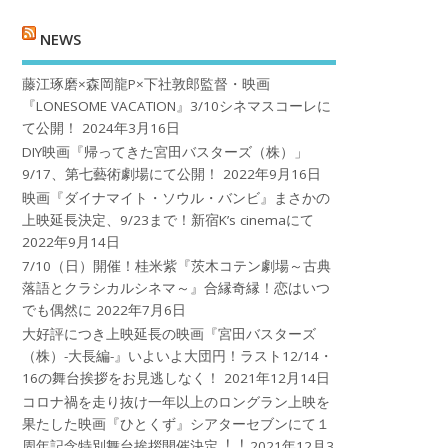
NEWS
藤江琢磨×森岡龍P×下社敦郎監督・映画
『LONESOME VACATION』3/10シネマスコーレに
て公開！
2024年3月16日
DIY映画『帰ってきた宮田バスターズ（株）」
9/17、第七藝術劇場にて公開！
2022年9月16日
映画『ダイナマイト・ソウル・バンビ』まさかの
上映延長決定、9/23まで！新宿K’s cinemaにて
2022年9月14日
7/10（日）開催！桂米紫『茨木コテン劇場～古典
落語とクラシカルシネマ～』合縁奇縁！恋はいつ
でも偶然に
2022年7月6日
大好評につき上映延長の映画『宮田バスターズ
（株）-大長編-』いよいよ大団円！ラスト12/14・
16の舞台挨拶をお見逃しなく！
2021年12月14日
コロナ禍を⾛り抜け⼀年以上のロングラン上映を
果たした映画『ひとくず』シアターセブンにて１
周年記念特別舞台挨拶開催決定︕︕
2021年12月3