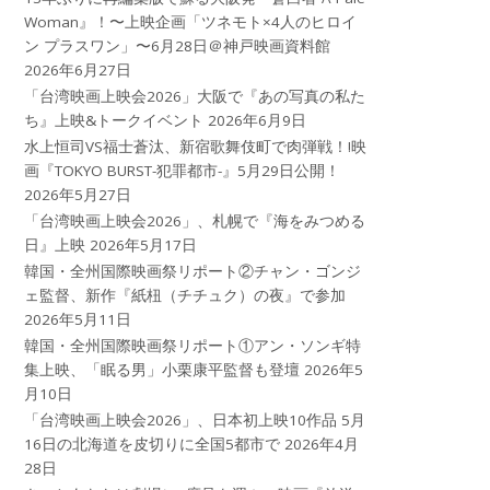
Woman』！〜上映企画「ツネモト×4人のヒロイ
ン プラスワン」〜6月28日＠神戸映画資料館
2026年6月27日
「台湾映画上映会2026」大阪で『あの写真の私た
ち』上映&トークイベント
2026年6月9日
水上恒司VS福士蒼汰、新宿歌舞伎町で肉弾戦！!映
画『TOKYO BURST-犯罪都市-』5月29日公開！
2026年5月27日
「台湾映画上映会2026」、札幌で『海をみつめる
日』上映
2026年5月17日
韓国・全州国際映画祭リポート②チャン・ゴンジ
ェ監督、新作『紙杻（チチュク）の夜』で参加
2026年5月11日
韓国・全州国際映画祭リポート①アン・ソンギ特
集上映、「眠る男」小栗康平監督も登壇
2026年5
月10日
「台湾映画上映会2026」、日本初上映10作品 5月
16日の北海道を皮切りに全国5都市で
2026年4月
28日