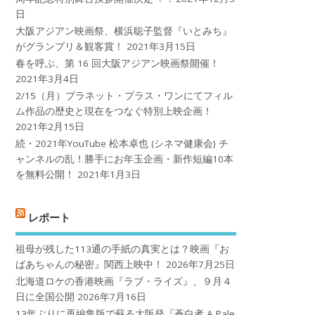
日
大阪アジアン映画祭、横浜聡子監督『いとみち』
がグランプリ＆観客賞！
2021年3月15日
春を呼ぶ、第 16 回大阪アジアン映画祭開催！
2021年3月4日
2/15（月）プラネット・プラス・ワンにてフィル
ム作品の歴史と現在をつなぐ特別上映企画！
2021年2月15日
続・2021年YouTube 松本卓也 (シネマ健康会) チ
ャンネルの乱！勝手にお年玉企画・新作短編10本
を無料公開！
2021年1月3日
レポート
祖母が残した113通の手紙の真実とは？映画『お
ばあちゃんの秘密』関西上映中！
2026年7月25日
北海道ロケの香港映画『ラブ・ライズ』、９月４
日に全国公開
2026年7月16日
13年ぶりに再編集版で蘇る大阪発『蒼白者 A Pale