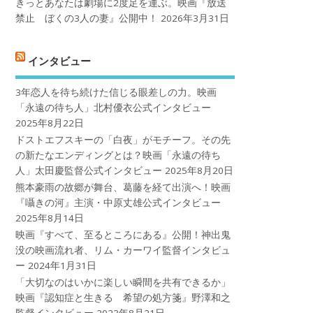
きっとあなたは劇場に2度足を運ぶ。映画『放送
禁止 ぼくの3人の妻』公開中！
2026年3月31日
インタビュー
3年恋人を待ち続けた信じる眼差しの力。映画
「永遠の待ち人」北村優衣公式インタビュー
2025年8月22日
ドストエフスキーの「白夜」がモチーフ。その先
の新たなエンディングとは？映画「永遠の待ち
人」太田慶監督公式インタビュー
2025年8月20日
熊本豪雨の故郷が舞台、葛藤を経て出演へ！映画
『囁きの河』主演・中原丈雄公式インタビュー
2025年8月14日
映画『すべて、至るところにある』公開！神出鬼
没の映画流れ者、リム・カーワイ監督インタビュ
ー
2024年1月31日
「大切なのはいかに楽しい瞬間を共有できるか」
映画『認知症と生きる 希望の処方箋』野澤和之