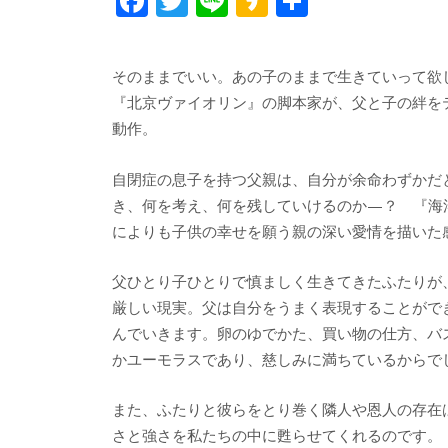
F
T
Li
K
共
ac
w
n
a
有
e
itt
e
k
そのままでいい。あの子のままで生きていって欲
b
er
a
『北京ヴァイオリン』の脚本家が、父と子の絆を
o
o
動作。
o
自閉症の息子を持つ父親は、自分が余命わずかだ
k
き、何を考え、何を残していけるのか—？ 『海
によりも子供の幸せを願う親の深い愛情を描いた
父ひとり子ひとりで慎ましく生きてきたふたりが
厳しい現実。父は自分をうまく表現することがで
んでいきます。卵のゆでかた、買い物の仕方、バ
かユーモラスであり、慈しみに満ちているからで
また、ふたりと彼らをとり巻く隣人や恩人の存在
さと強さを私たちの中に甦らせてくれるのです。