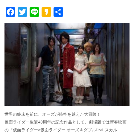
F
T
Li
K
共
ac
w
n
a
有
e
itt
e
k
b
er
a
o
o
o
k
世界の終末を前に、オーズが時空を越えた大冒険！
仮面ライダー生誕40周年の記念作品として、劇場版では新春映画
の『仮面ライダー×仮面ライダー オーズ＆ダブルfeat.スカル