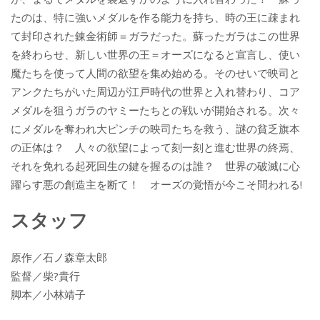
たのは、特に強いメダルを作る能力を持ち、時の王に疎まれ
て封印された錬金術師＝ガラだった。蘇ったガラはこの世界
を終わらせ、新しい世界の王＝オーズになると宣言し、使い
魔たちを使って人間の欲望を集め始める。そのせいで映司と
アンクたちがいた周辺が江戸時代の世界と入れ替わり、コア
メダルを狙うガラのヤミーたちとの戦いが開始される。次々
にメダルを奪われ大ピンチの映司たちを救う、謎の貧乏旗本
の正体は？ 人々の欲望によって刻一刻と進む世界の終焉、
それを免れる起死回生の鍵を握るのは誰？ 世界の破滅に心
躍らす悪の創造主を断て！ オーズの覚悟が今こそ問われる!
スタッフ
原作／石ノ森章太郎
監督／柴?貴行
脚本／小林靖子