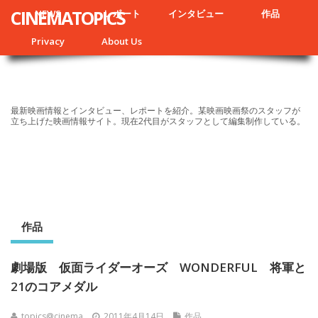
CINEMATOPICS
NEWS
レポート
インタビュー
作品
Privacy
About Us
最新映画情報とインタビュー、レポートを紹介。某映画映画祭のスタッフが
立ち上げた映画情報サイト。現在2代目がスタッフとして編集制作している。
作品
劇場版 仮面ライダーオーズ WONDERFUL 将軍と
21のコアメダル
topics@cinema
2011年4月14日
作品