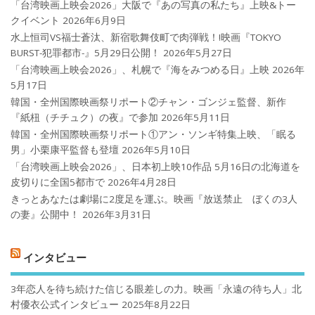
「台湾映画上映会2026」大阪で『あの写真の私たち』上映&トー
クイベント
2026年6月9日
水上恒司VS福士蒼汰、新宿歌舞伎町で肉弾戦！!映画『TOKYO
BURST-犯罪都市-』5月29日公開！
2026年5月27日
「台湾映画上映会2026」、札幌で『海をみつめる日』上映
2026年
5月17日
韓国・全州国際映画祭リポート②チャン・ゴンジェ監督、新作
『紙杻（チチュク）の夜』で参加
2026年5月11日
韓国・全州国際映画祭リポート①アン・ソンギ特集上映、「眠る
男」小栗康平監督も登壇
2026年5月10日
「台湾映画上映会2026」、日本初上映10作品 5月16日の北海道を
皮切りに全国5都市で
2026年4月28日
きっとあなたは劇場に2度足を運ぶ。映画『放送禁止 ぼくの3人
の妻』公開中！
2026年3月31日
インタビュー
3年恋人を待ち続けた信じる眼差しの力。映画「永遠の待ち人」北
村優衣公式インタビュー
2025年8月22日