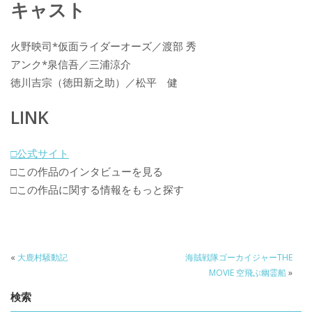
キャスト
火野映司*仮面ライダーオーズ／渡部 秀
アンク*泉信吾／三浦涼介
徳川吉宗（徳田新之助）／松平 健
LINK
□公式サイト
□この作品のインタビューを見る
□この作品に関する情報をもっと探す
«
大鹿村騒動記
海賊戦隊ゴーカイジャーTHE
MOVIE 空飛ぶ幽霊船
»
検索