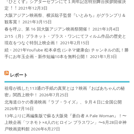
『ひとくず』シアターセブンにて１周年記念特別舞台挨拶開催決
定︕︕
2021年12月3日
大阪アジアン映画祭、横浜聡子監督『いとみち』がグランプリ＆
観客賞！
2021年3月15日
春を呼ぶ、第 16 回大阪アジアン映画祭開催！
2021年3月4日
2/15（月）プラネット・プラス・ワンにてフィルム作品の歴史と
現在をつなぐ特別上映企画！
2021年2月15日
続・2021年YouTube 松本卓也 (シネマ健康会) チャンネルの乱！勝
手にお年玉企画・新作短編10本を無料公開！
2021年1月3日
レポート
祖母が残した113通の手紙の真実とは？映画『おばあちゃんの秘
密』関西上映中！
2026年7月25日
北海道ロケの香港映画『ラブ・ライズ』、９月４日に全国公開
2026年7月16日
13年ぶりに再編集版で蘇る大阪発『蒼白者 A Pale Woman』！〜
上映企画「ツネモト×4人のヒロイン プラスワン」〜6月28日＠神
戸映画資料館
2026年6月27日