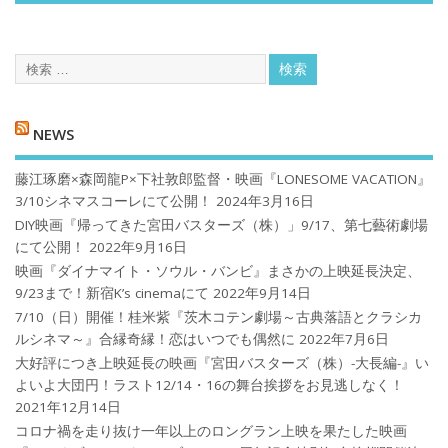
NEWS
藤江琢磨×森岡龍P×下社敦郎監督・映画『LONESOME VACATION』
3/10シネマスコーレにて公開！
2024年3月16日
DIY映画『帰ってきた宮田バスターズ（株）」9/17、第七藝術劇場
にて公開！
2022年9月16日
映画『ダイナマイト・ソウル・バンビ』まさかの上映延長決定、
9/23まで！新宿K’s cinemaにて
2022年9月14日
7/10（日）開催！桂米紫『茨木コテン劇場～古典落語とクラシカ
ルシネマ～』合縁奇縁！恋はいつでも偶然に
2022年7月6日
大好評につき上映延長の映画『宮田バスターズ（株）-大長編-』い
よいよ大団円！ラスト12/14・16の舞台挨拶をお見逃しなく！
2021年12月14日
コロナ禍を⾛り抜け⼀年以上のロングラン上映を果たした映画