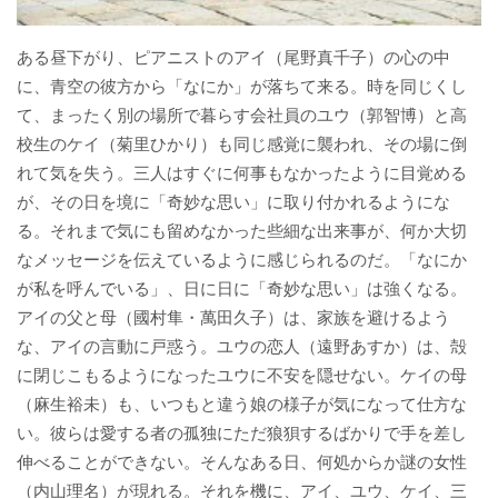
ある昼下がり、ピアニストのアイ（尾野真千子）の心の中
に、青空の彼方から「なにか」が落ちて来る。時を同じくし
て、まったく別の場所で暮らす会社員のユウ（郭智博）と高
校生のケイ（菊里ひかり）も同じ感覚に襲われ、その場に倒
れて気を失う。三人はすぐに何事もなかったように目覚める
が、その日を境に「奇妙な思い」に取り付かれるようにな
る。それまで気にも留めなかった些細な出来事が、何か大切
なメッセージを伝えているように感じられるのだ。「なにか
が私を呼んでいる」、日に日に「奇妙な思い」は強くなる。
アイの父と母（國村隼・萬田久子）は、家族を避けるよう
な、アイの言動に戸惑う。ユウの恋人（遠野あすか）は、殻
に閉じこもるようになったユウに不安を隠せない。ケイの母
（麻生裕未）も、いつもと違う娘の様子が気になって仕方な
い。彼らは愛する者の孤独にただ狼狽するばかりで手を差し
伸べることができない。そんなある日、何処からか謎の女性
（内山理名）が現れる。それを機に、アイ、ユウ、ケイ、三