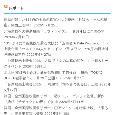
レポート
祖母が残した113通の手紙の真実とは？映画『おばあちゃんの秘
密』関西上映中！
2026年7月25日
北海道ロケの香港映画『ラブ・ライズ』、９月４日に全国公開
2026年7月16日
13年ぶりに再編集版で蘇る大阪発『蒼白者 A Pale Woman』！〜
上映企画「ツネモト×4人のヒロイン プラスワン」〜6月28日＠神
戸映画資料館
2026年6月27日
「台湾映画上映会2026」大阪で『あの写真の私たち』上映&トー
クイベント
2026年6月9日
水上恒司VS福士蒼汰、新宿歌舞伎町で肉弾戦！!映画『TOKYO
BURST-犯罪都市-』5月29日公開！
2026年5月27日
「台湾映画上映会2026」、札幌で『海をみつめる日』上映
2026年
5月17日
韓国・全州国際映画祭リポート②チャン・ゴンジェ監督、新作
『紙杻（チチュク）の夜』で参加
2026年5月11日
韓国・全州国際映画祭リポート①アン・ソンギ特集上映、「眠る
男」小栗康平監督も登壇
2026年5月10日