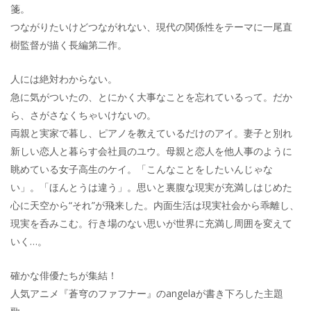
箋。
つながりたいけどつながれない、現代の関係性をテーマに一尾直
樹監督が描く長編第二作。
人には絶対わからない。
急に気がついたの、とにかく大事なことを忘れているって。だか
ら、さがさなくちゃいけないの。
両親と実家で暮し、ピアノを教えているだけのアイ。妻子と別れ
新しい恋人と暮らす会社員のユウ。母親と恋人を他人事のように
眺めている女子高生のケイ。「こんなことをしたいんじゃな
い」。「ほんとうは違う」。思いと裏腹な現実が充満しはじめた
心に天空から“それ”が飛来した。内面生活は現実社会から乖離し、
現実を呑みこむ。行き場のない思いが世界に充満し周囲を変えて
いく…。
確かな俳優たちが集結！
人気アニメ『蒼穹のファフナー』のangelaが書き下ろした主題