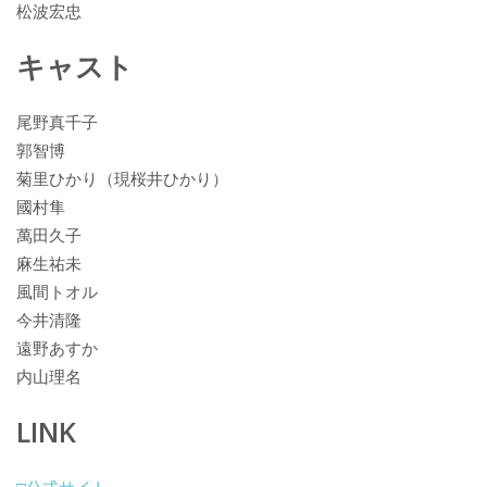
松波宏忠
キャスト
尾野真千子
郭智博
菊里ひかり（現桜井ひかり）
國村隼
萬田久子
麻生祐未
風間トオル
今井清隆
遠野あすか
内山理名
LINK