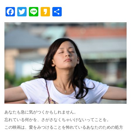
F
T
Li
K
共
ac
w
n
a
有
e
itt
e
k
b
er
a
o
o
o
k
あなたも急に気がつくかもしれません。
忘れている何かを、さがさなくちゃいけないってことを。
この映画は、愛をみつけることを怖れているあなたのための処方