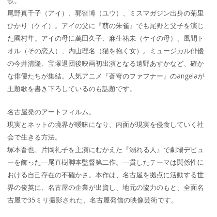
歌。
尾野真千子（アイ）、郭智博（ユウ）、ミスマガジン出身の菊里
ひかり（ケイ）。アイの父に『萠の朱雀』でも尾野と父子を演じ
た國村隼。アイの母に萬田久子、麻生祐未（ケイの母）、風間ト
オル（その恋人）、内山理名（猫を抱く女）。ミュージカル俳優
の今井清隆、宝塚退団後映画初出演となる遠野あすかなど、確か
な俳優たちが集結。人気アニメ『蒼穹のファフナー』のangelaが
主題歌を書き下ろしているのも話題です。
名古屋発のアートフィルム。
現実とネットの境界が曖昧になり、内面が現実を侵食していく社
会で生きる方法。
塚本晋也、片岡礼子を主演にむかえた『溺れる人』で劇場デビュ
ーを飾った一尾直樹脚本監督第二作。一貫したテーマは関係性に
おける自己存在の不確かさ。本作は、名古屋を拠点に活動する世
界の俊英に、名古屋の企業が出資し、地元の協力のもと、全面名
古屋で35ミリ撮影された、名古屋発信の映像芸術です。