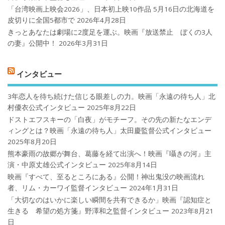
「台湾映画上映会2026」、日本初上映10作品 5月16日の北海道を
皮切りに全国5都市で
2026年4月28日
きっとあなたは劇場に2度足を運ぶ。映画『放送禁止 ぼくの3人
の妻』公開中！
2026年3月31日
インタビュー
3年恋人を待ち続けた信じる眼差しの力。映画「永遠の待ち人」北
村優衣公式インタビュー
2025年8月22日
ドストエフスキーの「白夜」がモチーフ。その先の新たなエンデ
ィングとは？映画「永遠の待ち人」太田慶監督公式インタビュー
2025年8月20日
熊本豪雨の故郷が舞台、葛藤を経て出演へ！映画『囁きの河』主
演・中原丈雄公式インタビュー
2025年8月14日
映画『すべて、至るところにある』公開！神出鬼没の映画流れ
者、リム・カーワイ監督インタビュー
2024年1月31日
「大切なのはいかに楽しい瞬間を共有できるか」映画『認知症と
生きる 希望の処方箋』野澤和之監督インタビュー
2023年8月21
日