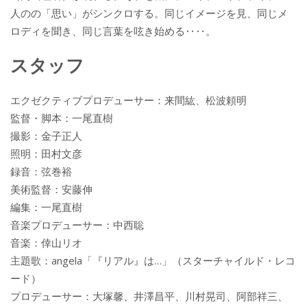
人のの「思い」がシンクロする。同じイメージを見、同じメ
ロディを聞き、同じ言葉を呟き始める‥‥。
スタッフ
エクゼクティブプロデューサー：来間紘、松波頼明
監督・脚本：一尾直樹
撮影：金子正人
照明：田村文彦
録音：弦巻裕
美術監督：安藤伸
編集：一尾直樹
音楽プロデューサー：中西聡
音楽：倖山リオ
主題歌：angela「『リアル』は…」（スターチャイルド・レコ
ード）
プロデューサー：大塚馨、井澤昌平、川村晃司、阿部祥三、