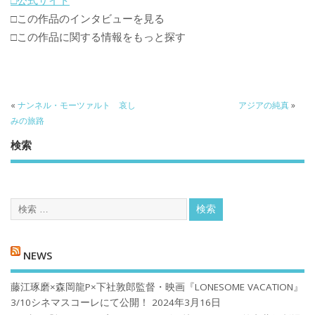
□公式サイト
□この作品のインタビューを見る
□この作品に関する情報をもっと探す
«
ナンネル・モーツァルト 哀し
アジアの純真
»
みの旅路
検索
NEWS
藤江琢磨×森岡龍P×下社敦郎監督・映画『LONESOME VACATION』
3/10シネマスコーレにて公開！
2024年3月16日