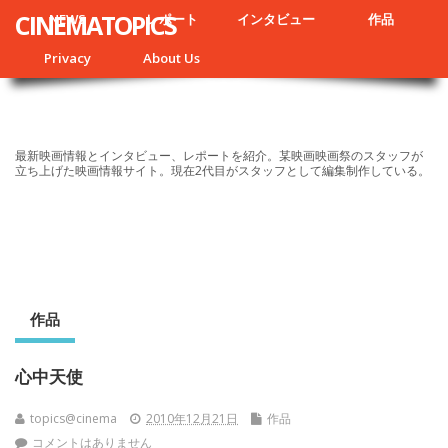
CINEMATOPICS
NEWS
レポート
インタビュー
作品
Privacy
About Us
最新映画情報とインタビュー、レポートを紹介。某映画映画祭のスタッフが
立ち上げた映画情報サイト。現在2代目がスタッフとして編集制作している。
作品
心中天使
topics@cinema
2010年12月21日
作品
コメントはありません