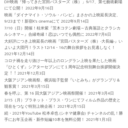
DIY映画『帰ってきた宮田バスターズ（株）」9/17、第七藝術劇場
にて公開！
2022年9月16日
映画『ダイナマイト・ソウル・バンビ』まさかの上映延長決定、
9/23まで！新宿K’s cinemaにて
2022年9月14日
7/10（日）開催！桂米紫『茨木コテン劇場～古典落語とクラシカ
ルシネマ～』合縁奇縁！恋はいつでも偶然に
2022年7月6日
大好評につき上映延長の映画『宮田バスターズ（株）-大長編-』い
よいよ大団円！ラスト12/14・16の舞台挨拶をお見逃しなく！
2021年12月14日
コロナ禍を⾛り抜け⼀年以上のロングラン上映を果たした映画
『ひとくず』シアターセブンにて１周年記念特別舞台挨拶開催決
定︕︕
2021年12月3日
大阪アジアン映画祭、横浜聡子監督『いとみち』がグランプリ＆
観客賞！
2021年3月15日
春を呼ぶ、第 16 回大阪アジアン映画祭開催！
2021年3月4日
2/15（月）プラネット・プラス・ワンにてフィルム作品の歴史と
現在をつなぐ特別上映企画！
2021年2月15日
続・2021年YouTube 松本卓也 (シネマ健康会) チャンネルの乱！勝
手にお年玉企画・新作短編10本を無料公開！
2021年1月3日