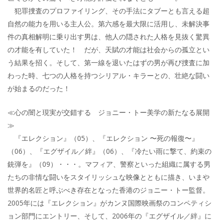
犯罪捜査のプロファイリング、その手法にタブーとも言える超
自然の能力を用いる主人公。第六感を最大限に活用し、未解決事
件の真相解明に乗り出す男は、他人の隠された人格を見抜く驚異
の才能を有していた！ だが、天賦の才能は社会からの孤立とい
う結果を招く。そして、第一線を退いたはずの男が再び捜査に加
わった時、七つの人格を持つシリアル・キラーとの、壮絶な闘い
が始まるのだった！
≪心の闇と現実が交錯する ジョニー・トー美学の新たなる展開
≫
『エレクション』（05）、『エレクション 〜死の報復〜』
（06）、『エグザイル／絆』（06）、『冷たい雨に撃て、約束の
銃弾を』（09）・・・。マフィア、警察といった組織に属する男
たちの非情な闘いをスタイリッシュな映像とともに描き、いまや
世界的名匠と呼ぶべき存在となった香港のジョニー・トー監督。
2005年には『エレクション』がカンヌ国際映画祭のコンペティシ
ョン部門にエントリー、そして、2006年の『エグザイル／絆』に