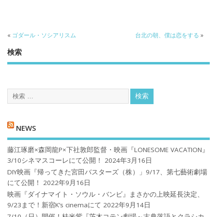
«
ゴダール・ソシアリスム
台北の朝、僕は恋をする
»
検索
NEWS
藤江琢磨×森岡龍P×下社敦郎監督・映画『LONESOME VACATION』
3/10シネマスコーレにて公開！
2024年3月16日
DIY映画『帰ってきた宮田バスターズ（株）」9/17、第七藝術劇場
にて公開！
2022年9月16日
映画『ダイナマイト・ソウル・バンビ』まさかの上映延長決定、
9/23まで！新宿K’s cinemaにて
2022年9月14日
7/10（日）開催！桂米紫『茨木コテン劇場～古典落語とクラシカ