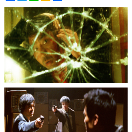
ac
w
n
a
有
e
itt
e
k
b
er
a
o
o
o
k