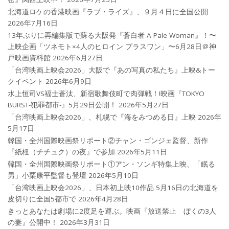
北海道ロケの香港映画『ラブ・ライズ』、９月４日に全国公開
2026年7月16日
13年ぶりに再編集版で蘇る大阪発『蒼白者 A Pale Woman』！〜
上映企画「ツネモト×4人のヒロイン プラスワン」〜6月28日＠神
戸映画資料館
2026年6月27日
「台湾映画上映会2026」大阪で『あの写真の私たち』上映&トー
クイベント
2026年6月9日
水上恒司VS福士蒼汰、新宿歌舞伎町で肉弾戦！!映画『TOKYO
BURST-犯罪都市-』5月29日公開！
2026年5月27日
「台湾映画上映会2026」、札幌で『海をみつめる日』上映
2026年
5月17日
韓国・全州国際映画祭リポート②チャン・ゴンジェ監督、新作
『紙杻（チチュク）の夜』で参加
2026年5月11日
韓国・全州国際映画祭リポート①アン・ソンギ特集上映、「眠る
男」小栗康平監督も登壇
2026年5月10日
「台湾映画上映会2026」、日本初上映10作品 5月16日の北海道を
皮切りに全国5都市で
2026年4月28日
きっとあなたは劇場に2度足を運ぶ。映画『放送禁止 ぼくの3人
の妻』公開中！
2026年3月31日