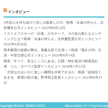
インタビュー
3年恋人を待ち続けた信じる眼差しの力。映画「永遠の待ち人」北
村優衣公式インタビュー
2025年8月22日
ドストエフスキーの「白夜」がモチーフ。その先の新たなエンデ
ィングとは？映画「永遠の待ち人」太田慶監督公式インタビュー
2025年8月20日
熊本豪雨の故郷が舞台、葛藤を経て出演へ！映画『囁きの河』主
演・中原丈雄公式インタビュー
2025年8月14日
映画『すべて、至るところにある』公開！神出鬼没の映画流れ
者、リム・カーワイ監督インタビュー
2024年1月31日
「大切なのはいかに楽しい瞬間を共有できるか」映画『認知症と
生きる 希望の処方箋』野澤和之監督インタビュー
2023年8月21
日
Copyright ©2026. CINEMATOPICS
Mesocolumn テーマ by Dezzain