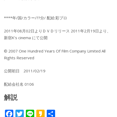
****年/国/カラー/??分/ 配給:彩プロ
2011年08月02日よりＤＶＤリリース 2011年2月19日より、
新宿K’s cinema にて公開
© 2007 One Hundred Years Of Film Company Limited All
Rights Reserved
公開初日 2011/02/19
配給会社名 0106
解説
F
T
Li
K
共