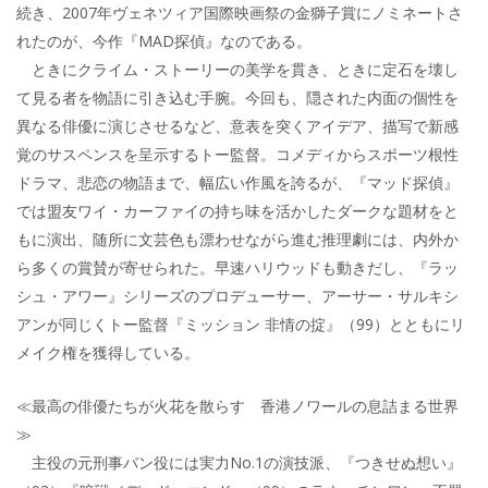
続き、2007年ヴェネツィア国際映画祭の金獅子賞にノミネートさ
れたのが、今作『MAD探偵』なのである。
ときにクライム・ストーリーの美学を貫き、ときに定石を壊し
て見る者を物語に引き込む手腕。今回も、隠された内面の個性を
異なる俳優に演じさせるなど、意表を突くアイデア、描写で新感
覚のサスペンスを呈示するトー監督。コメディからスポーツ根性
ドラマ、悲恋の物語まで、幅広い作風を誇るが、『マッド探偵』
では盟友ワイ・カーファイの持ち味を活かしたダークな題材をと
もに演出、随所に文芸色も漂わせながら進む推理劇には、内外か
ら多くの賞賛が寄せられた。早速ハリウッドも動きだし、『ラッ
シュ・アワー』シリーズのプロデューサー、アーサー・サルキシ
アンが同じくトー監督『ミッション 非情の掟』（99）とともにリ
メイク権を獲得している。
≪最高の俳優たちが火花を散らす 香港ノワールの息詰まる世界
≫
主役の元刑事バン役には実力No.1の演技派、『つきせぬ想い』