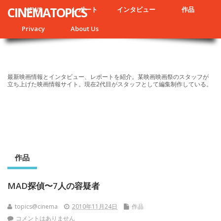
CINEMATOPICS
NEWS
レポート
インタビュー
作品
Privacy
About Us
最新映画情報とインタビュー、レポートを紹介。某映画映画祭のスタッフが
立ち上げた映画情報サイト。現在2代目がスタッフとして編集制作している。
作品
MAD探偵〜7人の容疑者
topics@cinema
2010年11月24日
作品
コメントはありません