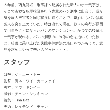
５年前、西九龍署・刑事課へ配属された新人のホー刑事は、
そこで奇妙な犯罪検証を行う先輩のバン刑事に出会う。我が
身を殺人被害者と同じ状況に置くことで、奇妙にもバンは真
犯人を突き止めていた。時は流れて現在。数々の奇行が原因
で刑事をクビになったバンのマンションへ、かつての後輩ホ
ー刑事が現れる。バンの洞察力に畏敬の念を抱いていた彼
は、暗礁に乗り上げた失踪事件解決の糸口をつかもうと、意
見を求めにやって来たのだった・・・。
スタッフ
監督：ジョニー・トー
監督・脚本：ワイ・カーファイ
脚本：アウ・キンイー
撮影：チェン・シウキョン
編集：Tina Baz
美術：レイモンド・チャン