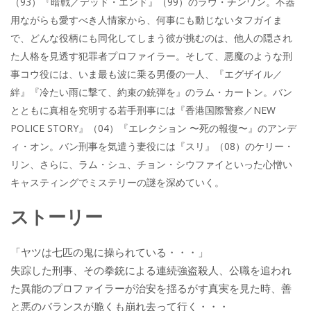
（93）『暗戦／デッド・エンド』（99）のラウ・チンワン。不器
用ながらも愛すべき人情家から、何事にも動じないタフガイま
で、どんな役柄にも同化してしまう彼が挑むのは、他人の隠され
た人格を見透す犯罪者プロファイラー。そして、悪魔のような刑
事コウ役には、いま最も波に乗る男優の一人、『エグザイル／
絆』『冷たい雨に撃て、約束の銃弾を』のラム・カートン。バン
とともに真相を究明する若手刑事には『香港国際警察／NEW
POLICE STORY』（04）『エレクション 〜死の報復〜』のアンデ
ィ・オン。バン刑事を気遣う妻役には『スリ』（08）のケリー・
リン、さらに、ラム・シュ、チョン・シウファイといった心憎い
キャスティングでミステリーの謎を深めていく。
ストーリー
「ヤツは七匹の鬼に操られている・・・」
失踪した刑事、その拳銃による連続強盗殺人、公職を追われ
た異能のプロファイラーが治安を揺るがす真実を見た時、善
と悪のバランスが脆くも崩れ去って行く・・・