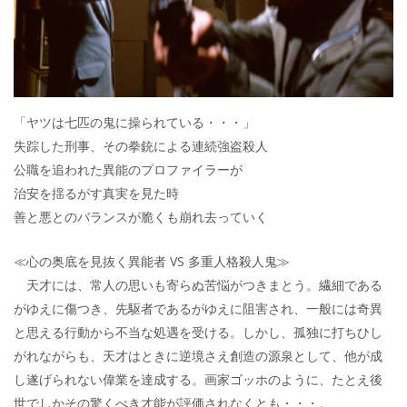
「ヤツは七匹の鬼に操られている・・・」
失踪した刑事、その拳銃による連続強盗殺人
公職を追われた異能のプロファイラーが
治安を揺るがす真実を見た時
善と悪とのバランスが脆くも崩れ去っていく
≪心の奥底を見抜く異能者 VS 多重人格殺人鬼≫
天才には、常人の思いも寄らぬ苦悩がつきまとう。繊細である
がゆえに傷つき、先駆者であるがゆえに阻害され、一般には奇異
と思える行動から不当な処遇を受ける。しかし、孤独に打ちひし
がれながらも、天才はときに逆境さえ創造の源泉として、他が成
し遂げられない偉業を達成する。画家ゴッホのように、たとえ後
世でしかその驚くべき才能が評価されなくとも・・・。