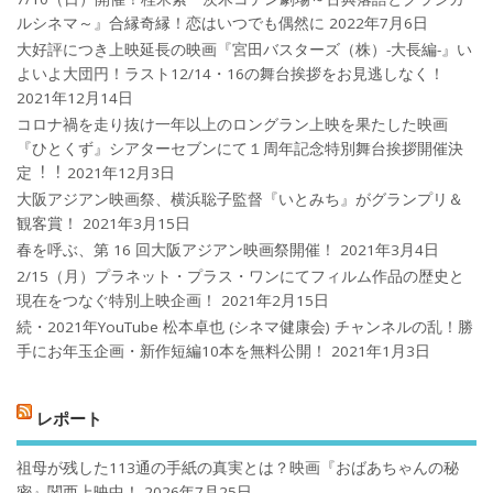
ルシネマ～』合縁奇縁！恋はいつでも偶然に
2022年7月6日
大好評につき上映延長の映画『宮田バスターズ（株）-大長編-』い
よいよ大団円！ラスト12/14・16の舞台挨拶をお見逃しなく！
2021年12月14日
コロナ禍を⾛り抜け⼀年以上のロングラン上映を果たした映画
『ひとくず』シアターセブンにて１周年記念特別舞台挨拶開催決
定︕︕
2021年12月3日
大阪アジアン映画祭、横浜聡子監督『いとみち』がグランプリ＆
観客賞！
2021年3月15日
春を呼ぶ、第 16 回大阪アジアン映画祭開催！
2021年3月4日
2/15（月）プラネット・プラス・ワンにてフィルム作品の歴史と
現在をつなぐ特別上映企画！
2021年2月15日
続・2021年YouTube 松本卓也 (シネマ健康会) チャンネルの乱！勝
手にお年玉企画・新作短編10本を無料公開！
2021年1月3日
レポート
祖母が残した113通の手紙の真実とは？映画『おばあちゃんの秘
密』関西上映中！
2026年7月25日